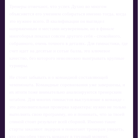
Тренеры отмечают, что успех Духно во многом
объясняется его умением собираться именно тогда, когда
это нужнее всего. В квалификации он выглядел
напряженным и местами неуверенным, но в финале
многоборья показал совсем другого себя - спокойного,
собранного, очень точного в деталях. Для гимнастики, где
счет идет на десятые и сотые балла, это ключевое
качество, без которого невозможно выигрывать крупные
турниры.
Не стоит забывать и о командной составляющей
чемпионата. Командные соревнования уже завершены, и
их итоги тоже внимательно анализируются тренерским
штабом. Для многих гимнастов выступление в команде -
это дополнительная проверка характера: нужно не только
выполнять свою программу, но и понимать, что за твоей
спиной стоит результат всей сборной. Именно такие
старты закаляют лидеров и помогают тренерам увидеть,
кто способен тянуть команду в трудный момент.