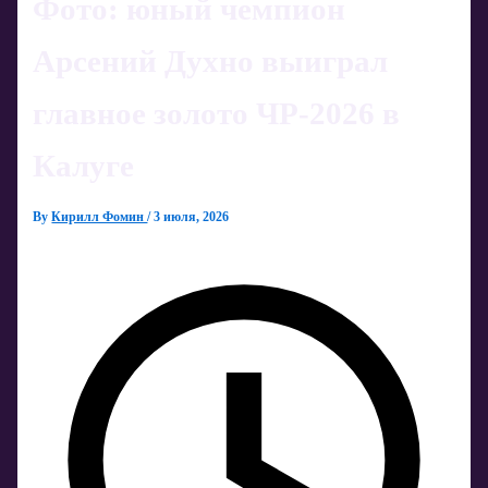
Фото: юный чемпион
Арсений Духно выиграл
главное золото ЧР-2026 в
Калуге
By
Кирилл Фомин
/
3 июля, 2026