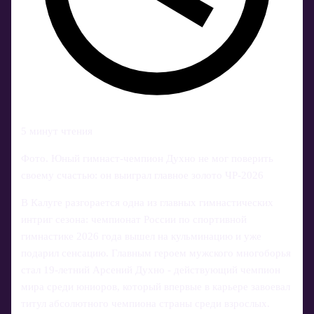
5 минут чтения
Фото. Юный гимнаст-чемпион Духно не мог поверить
своему счастью: он выиграл главное золото ЧР-2026
В Калуге разгорается одна из главных гимнастических
интриг сезона: чемпионат России по спортивной
гимнастике 2026 года вышел на кульминацию и уже
подарил сенсацию. Главным героем мужского многоборья
стал 19‑летний Арсений Духно - действующий чемпион
мира среди юниоров, который впервые в карьере завоевал
титул абсолютного чемпиона страны среди взрослых.