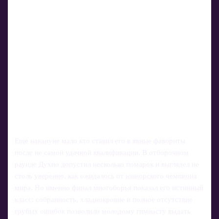
Еще накануне мало кто ставил его в явные фавориты
после не самой удачной квалификации. В отборочном
раунде Духно допустил несколько помарок и выглядел не
столь уверенно, как ожидалось от юниорского чемпиона
мира. Но именно финал многоборья показал его истинный
класс: собранность, хладнокровие и полное отсутствие
грубых ошибок позволили молодому гимнасту выдать