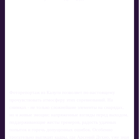
Фоторепортаж из Калуги позволяет по‑настоящему
прочувствовать атмосферу этих соревнований. На
снимках - не только сложнейшие элементы на снарядах,
но и живые эмоции: напряженные взгляды перед выходом,
поддерживающие жесты тренеров, радость удачных
попыток и горечь допущенных ошибок. Особенно
трогательно выглядят кадры, где Арсений Духно, уже зная