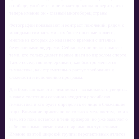
о победе, улыбается и не может до конца поверить, что
теперь именно он - главный многоборец страны.
Фотографии показывают и контраст поколений: рядом с
молодыми гимнастами - их более опытные коллеги,
многие из которых до недавнего времени считались
безусловными лидерами. Сейчас же они делят помост с
теми, кто только делает первые шаги во взрослом спорте.
Такое соседство подчеркивает, как быстро меняется
гимнастика, как стремительно растут требования к
сложности и исполнению программ.
Для болельщиков этот чемпионат - возможность увидеть,
в каком состоянии сегодня находится российская
гимнастика и кто будет определять ее лицо в ближайшие
годы. Внимание приковано не только к медалистам, но и к
тем, кто пока остается в тени призеров, но уже заявляет о
себе сложными элементами и яркими выступлениями.
Именно из этой широкой группы перспективных атлетов