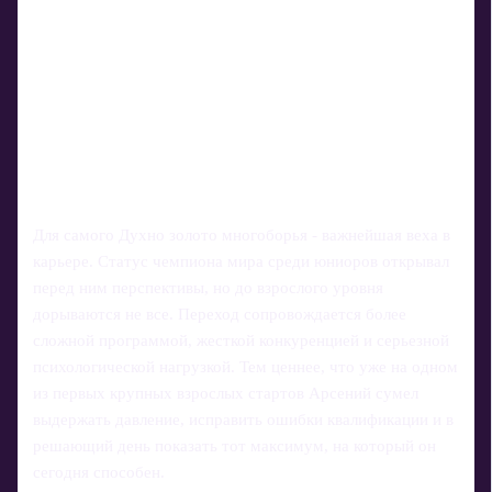
Для самого Духно золото многоборья - важнейшая веха в
карьере. Статус чемпиона мира среди юниоров открывал
перед ним перспективы, но до взрослого уровня
дорываются не все. Переход сопровождается более
сложной программой, жесткой конкуренцией и серьезной
психологической нагрузкой. Тем ценнее, что уже на одном
из первых крупных взрослых стартов Арсений сумел
выдержать давление, исправить ошибки квалификации и в
решающий день показать тот максимум, на который он
сегодня способен.