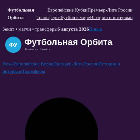
Футбольная
Европейские Кубки
Премьер-Лига России
Орбита
Трансферы
Футбол в мире
Истории и интервью
Skip
Зенит • матчи • трансферы
6 августа 2026
Поиск
to
content
News
Европейские Кубки
Премьер-Лига России
Истории и
интервью
Трансферы