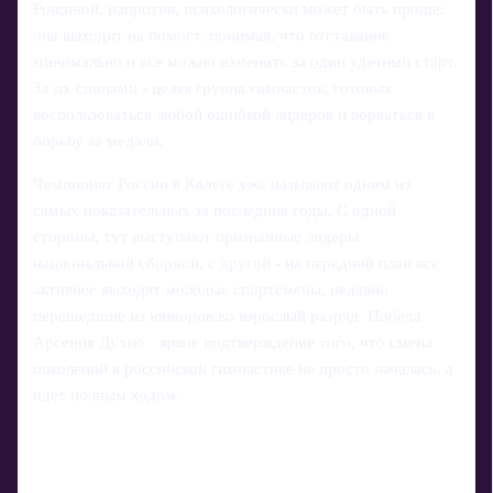
Рощиной, напротив, психологически может быть проще:
она выходит на помост, понимая, что отставание
минимально и все можно изменить за один удачный старт.
За их спинами - целая группа гимнасток, готовых
воспользоваться любой ошибкой лидеров и ворваться в
борьбу за медали.
Чемпионат России в Калуге уже называют одним из
самых показательных за последние годы. С одной
стороны, тут выступают признанные лидеры
национальной сборной, с другой - на передний план все
активнее выходят молодые спортсмены, недавно
перешедшие из юниоров во взрослый разряд. Победа
Арсения Духно - яркое подтверждение того, что смена
поколений в российской гимнастике не просто началась, а
идет полным ходом.