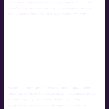
что в многоборье девушки начнут борьбу "с чистого
листа" - результаты квалификации не переносятся, и
любой сбой в финале может перевернуть таблицу.
Эта особенность делает женское многоборье особенно
непредсказуемым. Анна Калмыкова, показавшая лучшую
квалификацию, должна подтвердить свое лидерство,
выдержав давление статуса фаворитки. Людмиле