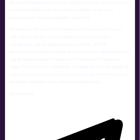
Даниела Маринова и других лидеров - шанс доказать, что
потенциал далеко не исчерпан и борьба за место в
команде еще только набирает обороты.
Чемпионат России по спортивной гимнастике в Калуге
уже сейчас можно рассматривать как стартовую
платформу для международного сезона. Итоги
многоборья и предстоящих финалов станут фундаментом
для формирования сборных на чемпионаты Европы и
мира. А имя юного чемпиона Арсения Духно, который не
сразу поверил своему счастью, теперь прочно вписано в
историю турнира и российской гимнастики.
Поделиться