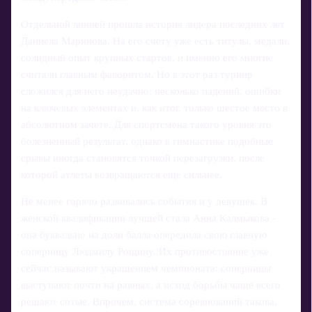
Отдельной линией прошла история лидера последних лет
Даниела Маринова. На его счету уже есть титулы, медали,
солидный опыт крупных стартов, и именно его многие
считали главным фаворитом. Но в этот раз турнир
сложился для него неудачно: несколько падений, ошибки
на ключевых элементах и, как итог, только шестое место в
абсолютном зачете. Для спортсмена такого уровня это
болезненный результат, однако в гимнастике подобные
срывы иногда становятся точкой перезагрузки, после
которой атлеты возвращаются еще сильнее.
Не менее горячо развивались события и у девушек. В
женской квалификации лучшей стала Анна Калмыкова -
она буквально на доли балла опередила свою главную
соперницу Людмилу Рощину. Их противостояние уже
сейчас называют украшением чемпионата: соперницы
выступают почти на равных, а исход борьбы чаще всего
решают сотые. Впрочем, система соревнований такова,