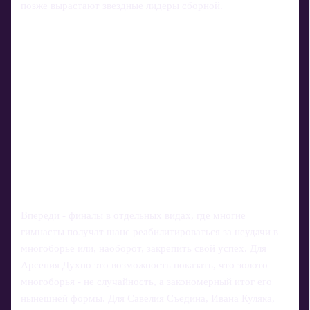
позже вырастают звездные лидеры сборной.
Впереди - финалы в отдельных видах, где многие
гимнасты получат шанс реабилитироваться за неудачи в
многоборье или, наоборот, закрепить свой успех. Для
Арсения Духно это возможность показать, что золото
многоборья - не случайность, а закономерный итог его
нынешней формы. Для Савелия Съедина, Ивана Куляка,