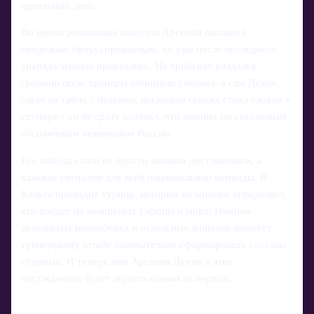
идеальный день.
Во время решающих выходов Арсений выглядел
предельно сфокусированным, но уже после последнего
снаряда эмоции прорвались. На трибунах раздался
громкий шум, тренеры обнимали ученика, а сам Духно,
глядя на табло с итогами, несколько секунд стоял словно в
ступоре - он не сразу осознал, что именно он стал новым
абсолютным чемпионом России.
Его победа стала не просто личным достижением, а
важным сигналом для всей национальной команды. В
Калуге проходит турнир, который во многом определяет,
кто поедет на чемпионат Европы и мира. Именно
результаты многоборья и отдельных финалов помогут
тренерскому штабу окончательно сформировать составы
сборных. И теперь имя Арсения Духно в этих
обсуждениях будет звучать одним из первых.