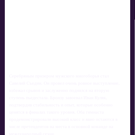
Серебряным призером мужского многоборья стал
Савелий Съедин. Он провел очень ровное выступление,
избежал срывов и заслуженно поднялся на вторую
ступень пьедестала. Бронзу завоевал Иван Куляк,
подтвердив стабильность и опыт, которые особенно
ценятся в финалах такого уровня. Оба гимнаста
продемонстрировали высокий класс и явно остаются в
числе претендентов на места в основной команде на
международный сезон.