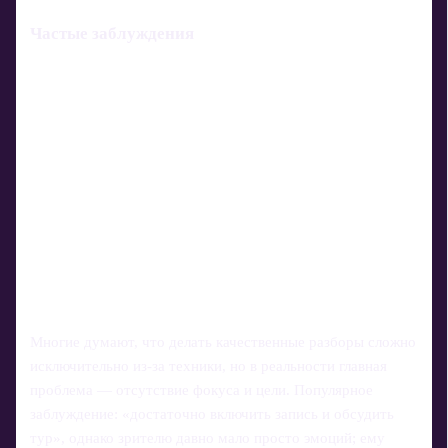
Частые заблуждения
Многие думают, что делать качественные разборы сложно
исключительно из‑за техники, но в реальности главная
проблема — отсутствие фокуса и цели. Популярное
заблуждение: «достаточно включить запись и обсудить
тур», однако зрителю давно мало просто эмоций; ему