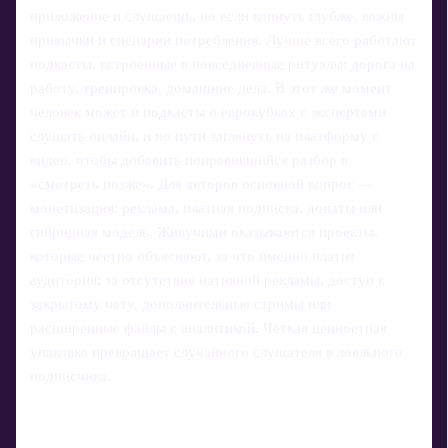
приложение и слушаешь, но если копнуть глубже, важны
привычки и сценарии потребления. Лучше всего работают
подкасты, встроенные в повседневные ритуалы: дорога на
работу, тренировка, домашние дела. В этот же момент
человек может и подкасты о еврокубках с экспертами
слушать онлайн, и по пути заглянуть на платформу с
видео, чтобы добавить понравившийся разбор в
«смотреть позже». Для авторов основной вопрос —
монетизация: реклама, платная подписка, донаты или
гибридная модель. Живучими оказываются проекты,
которые честно объясняют, за что именно платит
аудитория: за отсутствие нативной рекламы, доступ к
закрытому чату, дополнительные стримы или
расширенные файлы с аналитикой. Чёткая ценностная
упаковка превращает случайного слушателя в лояльного
подписчика.