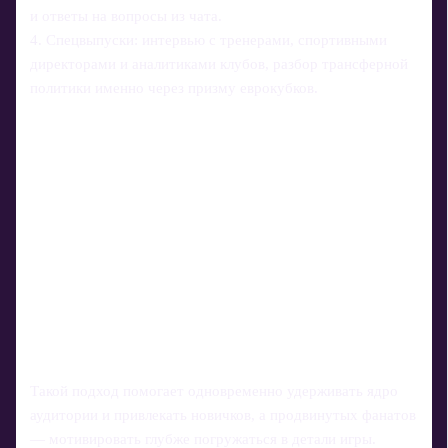
и ответы на вопросы из чата.
4. Спецвыпуски: интервью с тренерами, спортивными
директорами и аналитиками клубов, разбор трансферной
политики именно через призму еврокубков.
Такой подход помогает одновременно удерживать ядро
аудитории и привлекать новичков, а продвинутых фанатов
— мотивировать глубже погружаться в детали игры.