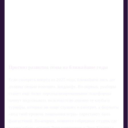
Прогноз развития темы на ближайшие годы
Если смотреть вперёд из 2025 года, ближайшие пять лет
должны сильно изменить ландшафт. Во‑первых, разборы
станут ещё более персонализированными: платформы
начнут подсовывать пользователю именно те клубы и
турниры, которые он чаще слушает и смотрит, а форматы
«под твой уровень понимания игры» перестанут быть
фантастикой. Во‑вторых, появятся гибридные студии, где
видеоразборы матчей Лиги чемпионов и Лиги Европы с