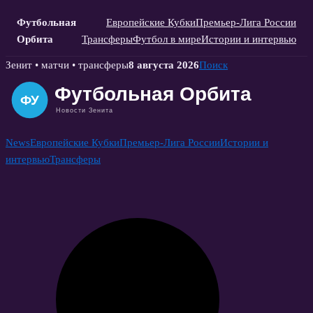
Футбольная
Европейские Кубки
Премьер-Лига России
Орбита
Трансферы
Футбол в мире
Истории и интервью
Skip
Зенит • матчи • трансферы
8 августа 2026
Поиск
to
content
News
Европейские Кубки
Премьер-Лига России
Истории и
интервью
Трансферы