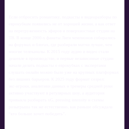
Если отбросить романтику, подкасты и видеоразборы по
еврокубкам появились не от хорошей жизни, а как ответ
на перегруженность эфиров и поверхностные студии на
ТВ. В конце 2000‑х фанаты Лиги чемпионов собирались
на форумах и блогах, где разбирали матчи лучше, чем
многие телеканалы. К 2015 году аудио и видео стали
дешевле в производстве, и первые независимые студии
начали делать подкасты о еврокубках с экспертами
слушать онлайн можно было уже на крупных платформах
без лишних барьеров. К 2025 году формат созрел:
экс‑игроки, аналитики данных и тренеры средней руки
активно участвуют в регулярных шоу, а аудитория
привыкла разбирать xG, pressing intensity и схемы
розыгрыша так же естественно, как раньше обсуждала
“кто больше хочет победить”.