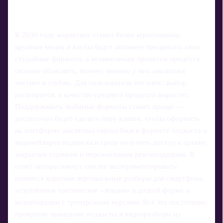
К 2030 году маркетинг станет более агрессивным:
крупные медиа и клубы будут активнее продвигать свои
студийные форматы, а независимым проектам придётся
сильнее объяснять, почему именно у них аналитика
честнее и глубже. Для пользователя это плюс: выбор
расширится, а качество среднего продукта вырастет.
Поддерживать любимые форматы станет проще —
достаточно будет сделать пару кликов, чтобы оформить
на платформе аналитика еврокубков в формате подкаста и
видеообзоров подписка и сразу получить доступ к архиву,
закрытым стримам и персональным рекомендациям. В
ответ авторы начнут смелее экспериментировать:
появятся короткие вертикальные разборы для смартфона,
углублённые тактические «лекции» в долгой форме и
коллаборации с тренерскими курсами. Всё это постепенно
превратит нынешние подкасты и видеоразборы из