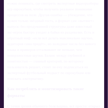
нужно понимать, где смотреть экспертные видеоразборы
игр еврокубков, чтобы получить реальное понимание
процессов на поле. Другая ошибка — убеждение, что
нужен только звёздный гость, а формат сам «вытянет»
выпуск: без продуманной структуры даже известный
экс‑игрок быстро уходит в байки из раздевалки. Есть и
обратный миф: «если всё делать максимально научно,
аудитория сама придёт», но холодные числа без живого
языка и примеров отталкивают не меньше, чем
поверхностные шутки. Баланс между глубиной и
понятностью — главный критерий, по которому
пользователь решает, стоит ли ему подписаться на
экспертный футбольный подкаст по еврокубкам или
поискать альтернативу.
Как потреблять и монетизировать такие
форматы
С точки зрения обычного болельщика, всё просто: открыл