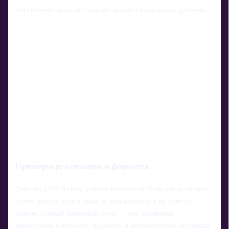
постепенно выводят шоу на профессиональный уровень.
Примеры реализации и форматы
Сейчас, в 2025 году, спектр форматов от аудио до видео
очень широк, и нет смысла зацикливаться на чём‑то
одном. Самый понятный путь — это аналитика
еврокубков в формате подкаста и видеообзоров подписка