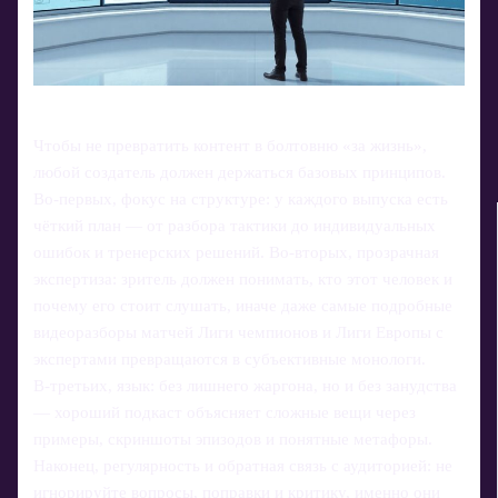
Чтобы не превратить контент в болтовню «за жизнь»,
любой создатель должен держаться базовых принципов.
Во‑первых, фокус на структуре: у каждого выпуска есть
чёткий план — от разбора тактики до индивидуальных
ошибок и тренерских решений. Во‑вторых, прозрачная
экспертиза: зритель должен понимать, кто этот человек и
почему его стоит слушать, иначе даже самые подробные
видеоразборы матчей Лиги чемпионов и Лиги Европы с
экспертами превращаются в субъективные монологи.
В‑третьих, язык: без лишнего жаргона, но и без занудства
— хороший подкаст объясняет сложные вещи через
примеры, скриншоты эпизодов и понятные метафоры.
Наконец, регулярность и обратная связь с аудиторией: не
игнорируйте вопросы, поправки и критику, именно они