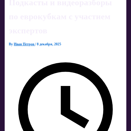
Подкасты и видеоразборы
по еврокубкам с участием
экспертов
By
Иван Петров
/
8 декабря, 2025