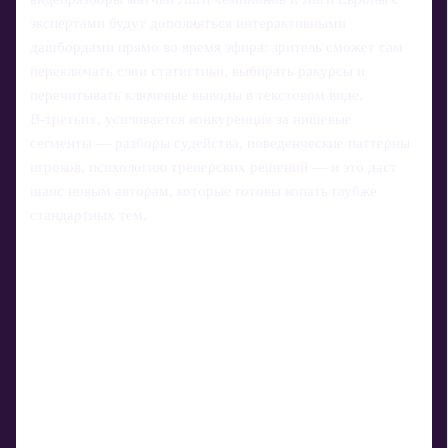
экспертами будут дополняться интерактивными
дашбордами прямо во время эфира: зритель сможет сам
переключать слои статистики, выбирать ракурсы и
перечитывать ключевые выводы в текстовом виде.
В‑третьих, усиливается конкуренция за нишевые
сегменты — разборы судейства, поведенческие паттерны
игроков, психологию тренерских решений — и это даст
шанс новым авторам, которые готовы копать глубже
стандартных тем.