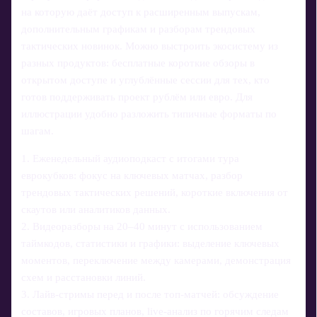
на которую даёт доступ к расширенным выпускам,
дополнительным графикам и разборам трендовых
тактических новинок. Можно выстроить экосистему из
разных продуктов: бесплатные короткие обзоры в
открытом доступе и углублённые сессии для тех, кто
готов поддерживать проект рублём или евро. Для
иллюстрации удобно разложить типичные форматы по
шагам.
1. Еженедельный аудиоподкаст с итогами тура
еврокубков: фокус на ключевых матчах, разбор
трендовых тактических решений, короткие включения от
скаутов или аналитиков данных.
2. Видеоразборы на 20–40 минут с использованием
таймкодов, статистики и графики: выделение ключевых
моментов, переключение между камерами, демонстрация
схем и расстановки линий.
3. Лайв‑стримы перед и после топ‑матчей: обсуждение
составов, игровых планов, live‑анализ по горячим следам