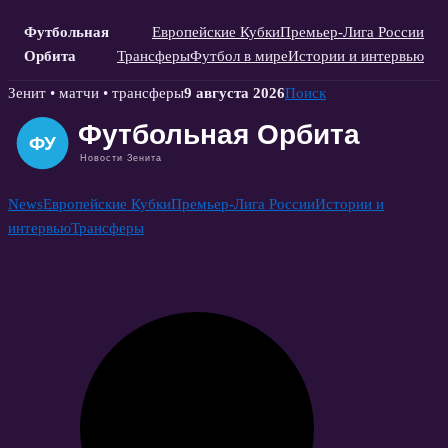
Футбольная
Европейские Кубки
Премьер-Лига России
Орбита
Трансферы
Футбол в мире
Истории и интервью
Skip
Зенит • матчи • трансферы
9 августа 2026
Поиск
to
content
News
Европейские Кубки
Премьер-Лига России
Истории и
интервью
Трансферы