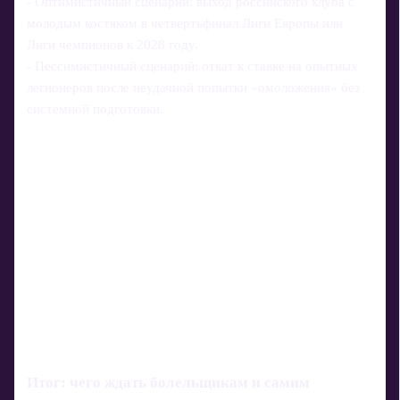
- Оптимистичный сценарий: выход российского клуба с
молодым костяком в четвертьфинал Лиги Европы или
Лиги чемпионов к 2028 году.
- Пессимистичный сценарий: откат к ставке на опытных
легионеров после неудачной попытки «омоложения» без
системной подготовки.
Итог: чего ждать болельщикам и самим