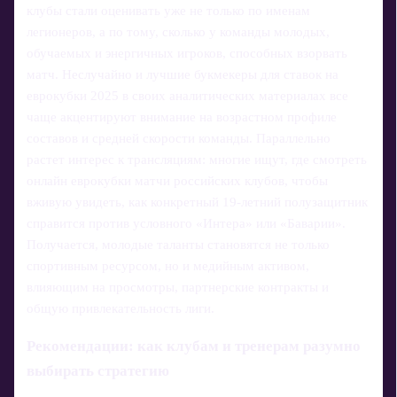
клубы стали оценивать уже не только по именам
легионеров, а по тому, сколько у команды молодых,
обучаемых и энергичных игроков, способных взорвать
матч. Неслучайно и лучшие букмекеры для ставок на
еврокубки 2025 в своих аналитических материалах все
чаще акцентируют внимание на возрастном профиле
составов и средней скорости команды. Параллельно
растет интерес к трансляциям: многие ищут, где смотреть
онлайн еврокубки матчи российских клубов, чтобы
вживую увидеть, как конкретный 19‑летний полузащитник
справится против условного «Интера» или «Баварии».
Получается, молодые таланты становятся не только
спортивным ресурсом, но и медийным активом,
влияющим на просмотры, партнерские контракты и
общую привлекательность лиги.
Рекомендации: как клубам и тренерам разумно
выбирать стратегию