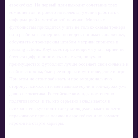
еврокубках. На первый план выходит сочетание трех
компонентов: игрового интеллекта, умения работать с
информацией и устойчивой психики. Молодым
футболистам приходится учить не только схемы тренера,
но и разбирать соперника по видео, понимать аналитику,
обсуждать с тренерским штабом метрики спринтов и
pressing actions. Клубы, которые вовремя учат парней не
бояться цифр и понимать их смысл, получают
преимущество: футболист лучше осознает свои сильные и
слабые стороны, быстрее корректирует поведение в игре.
При этом не стоит забывать и про эмоциональную
сторону: психологи и ментальные коучи в топ-клубах уже
давно не экзотика. Российские команды постепенно
подтягиваются, и те, кто серьезно вкладывается в
психологическую подготовку молодежи, заметно легче
переживают первые осечки в еврокубках и не ломают
игроков на старте карьеры.