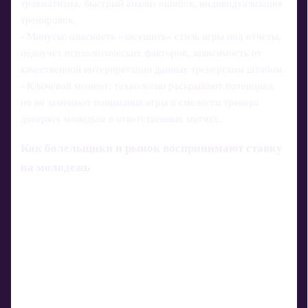
травматизма, быстрый анализ ошибок, индивидуализация
тренировок.
- Минусы: опасность «засушить» стиль игры под отчеты,
недоучет психологических факторов, зависимость от
качественной интерпретации данных тренерским штабом.
- Ключевой момент: технологии раскрывают потенциал,
но не заменяют понимания игры и смелости тренера
доверять молодым в ответственных матчах.
Как болельщики и рынок воспринимают ставку
на молодежь