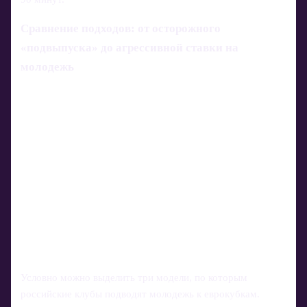
Сравнение подходов: от осторожного
«подвыпуска» до агрессивной ставки на
молодежь
Условно можно выделить три модели, по которым
российские клубы подводят молодежь к еврокубкам.