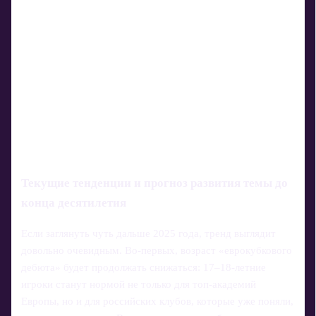
Текущие тенденции и прогноз развития темы до
конца десятилетия
Если заглянуть чуть дальше 2025 года, тренд выглядит
довольно очевидным. Во-первых, возраст «еврокубкового
дебюта» будет продолжать снижаться: 17–18‑летние
игроки станут нормой не только для топ-академий
Европы, но и для российских клубов, которые уже поняли,