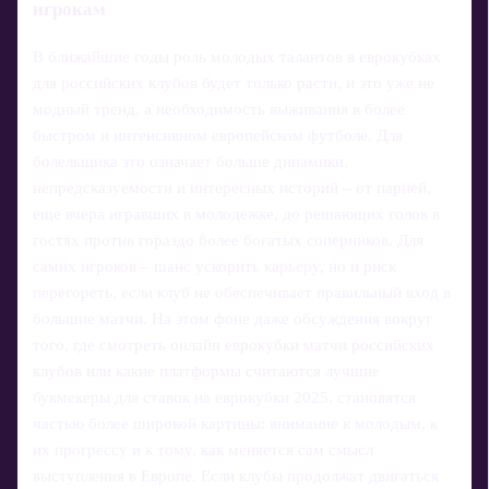
игрокам
В ближайшие годы роль молодых талантов в еврокубках
для российских клубов будет только расти, и это уже не
модный тренд, а необходимость выживания в более
быстром и интенсивном европейском футболе. Для
болельщика это означает больше динамики,
непредсказуемости и интересных историй – от парней,
еще вчера игравших в молодежке, до решающих голов в
гостях против гораздо более богатых соперников. Для
самих игроков – шанс ускорить карьеру, но и риск
перегореть, если клуб не обеспечивает правильный вход в
большие матчи. На этом фоне даже обсуждения вокруг
того, где смотреть онлайн еврокубки матчи российских
клубов или какие платформы считаются лучшие
букмекеры для ставок на еврокубки 2025, становятся
частью более широкой картины: внимание к молодым, к
их прогрессу и к тому, как меняется сам смысл
выступления в Европе. Если клубы продолжат двигаться