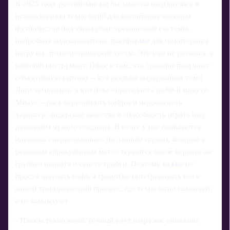
К 2025 году российские клубы заметно подтянулись в
использовании технологий для воспитания молодых
футболистов под еврокубки: трекинговые системы,
подробная видеоаналитика, платформы для мониторинга
нагрузок, психометрические тесты. Это уже не роскошь, а
рабочий инструмент. Плюс в том, что тренеры получают
объективную картину – кто реально выдерживает темп
Лиги чемпионов, а кто пока «проседает» на 60‑й минуте.
Минус – риск переоценить цифры и недооценить
характер, лидерские качества и способность играть под
давлением чужого стадиона. В итоге у нас появляются
идеально «нарисованные» по данным игроки, которые в
реальном еврокубковом матче теряются после первого же
грубого подката и свиста трибун. Поэтому важно не
просто закупать софт, а грамотно интегрировать его в
живой тренировочный процесс, где технологии помогают,
а не командуют.
- Плюсы технологий: точный учет нагрузок, снижение