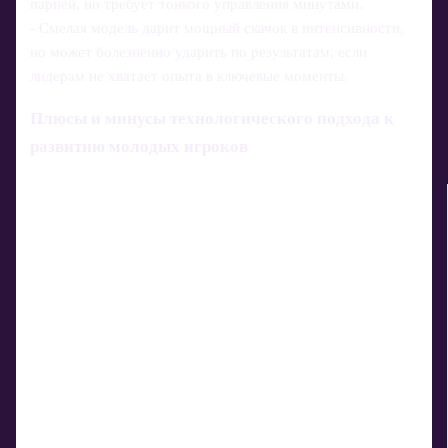
парней, но требует тонкого управления минутами.
- Смелая модель дарит мощный скачок в интенсивности,
но может болезненно ударить по результатам, если
лидерам не хватает опыта в ключевые моменты.
Плюсы и минусы технологического подхода к
развитию молодых игроков