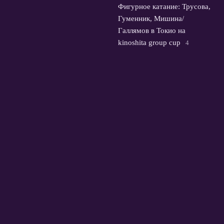
Фигурное катание: Трусова,
Гуменник, Мишина/
Галлямов в Токио на
kinoshita group cup
4
августа, 2026
© 2026 Футбольная Орбита
Новости Зенита
News
Европейские Кубки
Истории и интервью
Премьер-Лига России
Трансферы
Футбол в мире