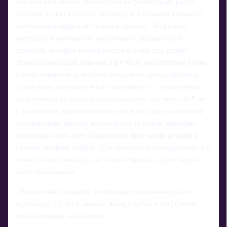
что медлить нельзя. Во-вторых, на рынке будет расти
стоимость тех, кто смог подтвердить уровень именно в
матчах плей-офф, а не только в группах. В-третьих,
растущая популярность аналитики и продвинутых
сервисов, которые используются и теми, кто делает
ставки на молодых игроков в футболе европейские кубки,
усилит внимание к деталям: нагрузкам, микротравмам,
стилю игры против разных соперников. С точки зрения
спортивного результата стоит ожидать, что через 3–5 лет
у российских клубов появится хотя бы один стабильный
«экспортный» проект, который год за годом проводит
молодежь через Лигу Европы или Лигу конференций к
уровню поздних стадий. При грамотном менеджменте это
может стать точкой роста и для сборной, и для статуса
всего чемпионата.
- Вероятный сценарий: устойчивое увеличение доли
игроков до 23 лет в заявках на еврокубки и углубление
использования технологий.