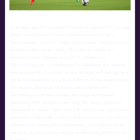
Если коротко, без сильной молодежи в еврокубках сегодня
делать почти нечего. Темп Лиги чемпионов и Лиги
Европы вырос так, что ставка на опытных, но медленных
исполнителей уже не тащит. Российские клубы это
наконец почувствовали на себе: от «Зенита» и
«Краснодара» до «Локомотива» и «Динамо» все начали
смотреть на 18–21‑летних не как на запасной аэродром, а
как на реальный ресурс для результата. Когда болельщики
обсуждают прогнозы на матчи лиги чемпионов с
участием российских команд, все чаще всплывают
фамилии ребят, которым еще пару лет назад доверяли
максимум 15 минут при счете 3:0. Теперь они определяют
динамику и прессинг, а иногда и исход сезона, потому что
в еврокубках важны не только имена, но и свежие ноги,
смелость и способность играть на высоких скоростях по
90 минут.