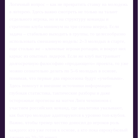
Логичный вопрос – как не превратить ставку на молодежь
в лотерею. Здесь важно смотреть не только на талант
отдельного игрока, но и на структуру команды и
стратегию клуба минимум на три сезона вперед. Если
задача – стабильно выходить в группы, то целесообразно
использовать смешанную модель: 2–3 молодых в старте,
еще столько же – ключевые игроки ротации, и вокруг них
каркас из опытных лидеров. Если же клуб выстраивает
долгосрочную философию «продающего» проекта, то уже
можно сознательно делать по 5–6 молодых в основе,
понимая, что первые два евросезона будут «учебными».
Здесь помогут и внешние источники информации:
глубокая статистика, тактические разборы и даже
осторожные прогнозы на матчи Лиги чемпионов с
участием российских команд, где аналитики указывают,
как быстро молодые адаптируются к уровню топ-клубов.
Важно, чтобы тренер честно доносил до игроков роль
каждого: кто уже готов к основе, а кто пока еврокубковый
джокер на 20–30 минут.