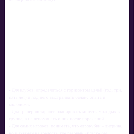
- Для клубов: определиться с горизонтом целей (год, три,
пять лет) и под него выстраивать баланс опыта и
молодежи.
- Для тренеров: заранее планировать минуты молодых в
группе, а не вспоминать о них после поражений.
- Для самих игроков: понимать, что еврокубки – витрина,
но и экзамен на зрелость, где разовый «блеск» без