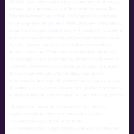
Первая – консервативная, когда тренер держит молодых
игроков «для протокола», а в Лиге чемпионов или Лиге
Европы выпускает их только в безнадежных ситуациях
или в концовке при крупном счете. Вторая – смешанная,
когда 1–2 молодых таланта входят в реальную ротацию и
получают полноценные минуты уже в групповом этапе.
Третья – смелая, когда сразу целый костяк строится
вокруг игроков до 23 лет, как это периодами пробовал
«Краснодар» и к чему сейчас подбираются «Динамо» и
«Ростов». Интересно, что ставки на молодых игроков в
футболе европейские кубки в информационном
пространстве все чаще обсуждают так же серьезно, как
трансферы звезд, потому что от того, рискнет ли тренер,
напрямую зависит и спортивный, и финансовый результат.
- Консервативная модель кажется безопасной, но
ухудшает глубину состава и лишает клуб шанса
«выстрелить» на длинной дистанции.
- Смешанная модель дает баланс и снижает давление на