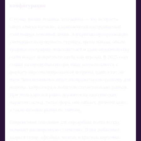
конфигурация
С точки зрения техники, топ-лайны — это не просто
«верх списка матчей», а динамически настраиваемый
слой поверх основной линии. Алгоритмы приоритизации
учитывают популярность турнира, время начала, объём
трафика, географию пользователей и даже медиаповестку
(хайп вокруг конкретного клуба или игрока). В 2025 году
ставки на еврокубки сегодня чаще всего подаются в
формате персонализированной витрины: один и тот же
матч Лиги чемпионов будет отображаться по-разному для
новичка, хайроллера и любителя статистических рынков.
При этом ядро всё равно держится на классических
маркетах: исход, тотал, фора, обе забьют, двойной шанс,
а также базовые рынки по таймам.
Современная топ-линия для еврокубков почти всегда
включает расширенную статистику. В неё добавляют
удары в створ, офсайды, жёлтые и красные карточки,