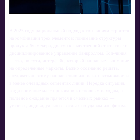
В 2025 году рациональный подход к топ-линиям строится
на комбинации трёх элементов: понимание структуры
продукта букмекера, доступ к качественной статистике и
дисциплинированное управление банкроллом. Топ-линия
— это, по сути, интерфейс, который направляет внимание
на определённые маркеты. Важно осознанно решать,
следовать ли этому направлению или искать возможности
в менее очевидных сегментах линии. Нередка ситуация,
когда внимание масс приковано к основным исходам, а
полезное ожидание прячется в смежных рынках —
угловых, индивидуальных тоталах по ударам или фолам.