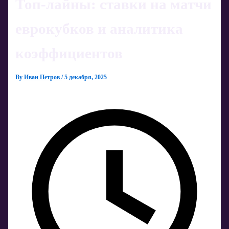
Топ-лайны: ставки на матчи
еврокубков и аналитика
коэффициентов
By
Иван Петров
/
5 декабря, 2025