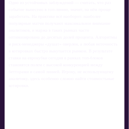
Одно из устойчивых заблуждений — считать, что раз
событие вынесено в топ-линию, значит, на нём проще
заработать. На практике всё наоборот: наиболее
популярные матчи получают максимальное внимание
аналитиков, и маржа в таких рынках часто
оптимизирована до десятых долей процента. Алгоритмы
и риск-менеджеры «душат» оверлеи, а любая неточность
в котировках быстро выкупается рынком. В результате
ставки на еврокубки сегодня в рамках топ-блоков
становятся полем с высокой конкуренцией между
бетторами и самой линией. Игроку, не использующему
аналитику, здесь особенно сложно найти стоимостьные
котировки.