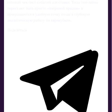
готовый чек‑лист событий для ставки. Тогда топ‑лайны
перестают быть просто «витриной продаж» и
превращаются в удобную точку входа в глубокую
аналитическую работу по еврокубкам.
Поделиться