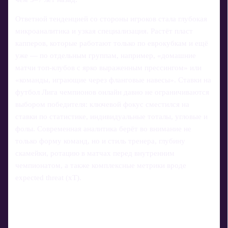
Ответной тенденцией со стороны игроков стала глубокая
микроаналитика и узкая специализация. Растёт пласт
капперов, которые работают только по еврокубкам и ещё
уже — по отдельным группам, например, «домашние
матчи топ‑клубов с ярко выраженным прессингом» или
«команды, играющие через фланговые навесы». Ставки на
футбол Лига чемпионов онлайн давно не ограничиваются
выбором победителя: ключевой фокус сместился на
ставки по статистике, индивидуальные тоталы, угловые и
фолы. Современная аналитика берёт во внимание не
только форму команд, но и стиль тренера, глубину
скамейки, ротацию в матчах перед внутренним
чемпионатом, а также комплексные метрики вроде
expected threat (xT).