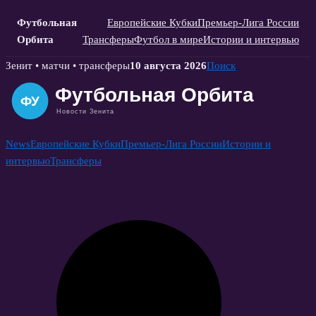
Футбольная
Европейские Кубки
Премьер-Лига России
Орбита
Трансферы
Футбол в мире
Истории и интервью
Skip
Зенит • матчи • трансферы
10 августа 2026
Поиск
to
content
News
Европейские Кубки
Премьер-Лига России
Истории и
интервью
Трансферы