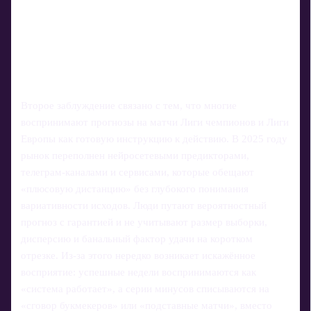
Второе заблуждение связано с тем, что многие
воспринимают прогнозы на матчи Лиги чемпионов и Лиги
Европы как готовую инструкцию к действию. В 2025 году
рынок переполнен нейросетевыми предикторами,
телеграм‑каналами и сервисами, которые обещают
«плюсовую дистанцию» без глубокого понимания
вариативности исходов. Люди путают вероятностный
прогноз с гарантией и не учитывают размер выборки,
дисперсию и банальный фактор удачи на коротком
отрезке. Из-за этого нередко возникает искажённое
восприятие: успешные недели воспринимаются как
«система работает», а серии минусов списываются на
«сговор букмекеров» или «подставные матчи», вместо