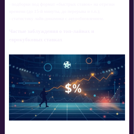
- подборки под формат «быстрых ставок» на отрезки
времени (до 15‑й минуты, до перерыва и т.п.);
- статистику лайв‑динамики с автообновлением.
Частые заблуждения о топ-лайнах и
еврокубковых ставках