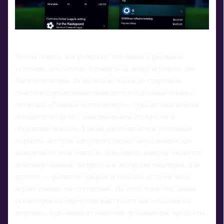
Чтобы понять, как работают топ-линии в реальных
условиях, достаточно взглянуть на вечер игрового дня
Лиги чемпионов. За несколько часов до стартовых
свистков в приложении появляются отдельные блоки с
пометкой «Главные матчи вечера»: туда автоматически
попадают встречи с максимальным интересом и
оборачиваемостью. Там же располагаются усиленные
маркеты, которые алгоритм считает актуальными для
конкретного пользователя. Для одного наверху окажутся
комбинированные экспрессы и авторские подборки, для
другого — рынки по ударам и тоталам, если он чаще
играет именно по статистике. На этом этапе топ линии
букмекеров на еврокубки выступают как «магазин на
витрине», куда выносят наиболее продаваемые продукты.