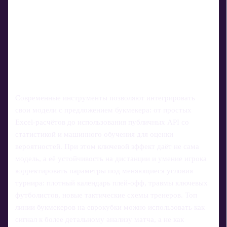
Современные инструменты позволяют интегрировать
свои модели с предложением букмекера: от простых
Excel‑расчётов до использования публичных API со
статистикой и машинного обучения для оценки
вероятностей. При этом ключевой эффект даёт не сама
модель, а её устойчивость на дистанции и умение игрока
корректировать параметры под меняющиеся условия
турнира: плотный календарь плей‑офф, травмы ключевых
футболистов, новые тактические схемы тренеров. Топ
линии букмекеров на еврокубки можно использовать как
сигнал к более детальному анализу матча, а не как