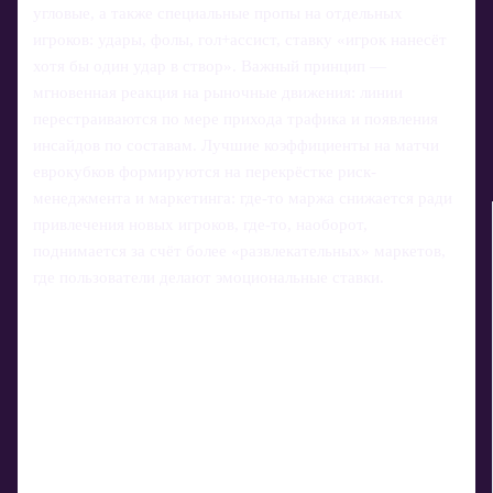
угловые, а также специальные пропы на отдельных
игроков: удары, фолы, гол+ассист, ставку «игрок нанесёт
хотя бы один удар в створ». Важный принцип —
мгновенная реакция на рыночные движения: линии
перестраиваются по мере прихода трафика и появления
инсайдов по составам. Лучшие коэффициенты на матчи
еврокубков формируются на перекрёстке риск-
менеджмента и маркетинга: где-то маржа снижается ради
привлечения новых игроков, где-то, наоборот,
поднимается за счёт более «развлекательных» маркетов,
где пользователи делают эмоциональные ставки.