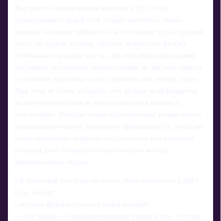
Внутри топ-линии многие конторы в 2025 году
разворачивают целый стек «смарт-контента»: мини-
превью, основные цифры (xG за последние туры, средний
тотал по ударам в створ, среднее количество фолов),
возможные сценарии матча. Для популяризации рынков
добавляют встроенные рекомендации: не жёсткие советы,
а условные подсказки «часто играют» или «тренд тура».
При этом не стоит забывать, что лучшие коэффициенты
на матчи еврокубков не всегда находятся именно в
топ‑витрине. Нередко самые просчитанные рынки имеют
минимальную маржу и высокую эффективность, тогда как
более «глубокие» маркеты по статистике или нишевым
исходам дают большую теоретическую выгоду
внимательному игроку.
• В типичный топ‑блок по матчу Лиги чемпионов в 2025
году входят:
- исходы, форы и тоталы с узкой маржей;
- «обе забьют» и комбинированные рынки исход + тотал;