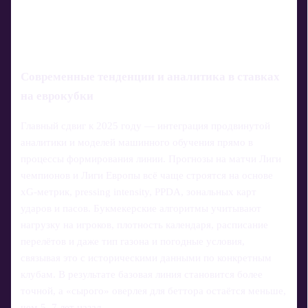
Современные тенденции и аналитика в ставках
на еврокубки
Главный сдвиг к 2025 году — интеграция продвинутой
аналитики и моделей машинного обучения прямо в
процессы формирования линии. Прогнозы на матчи Лиги
чемпионов и Лиги Европы всё чаще строятся на основе
xG‑метрик, pressing intensity, PPDA, зональных карт
ударов и пасов. Букмекерские алгоритмы учитывают
нагрузку на игроков, плотность календаря, расписание
перелётов и даже тип газона и погодные условия,
связывая это с историческими данными по конкретным
клубам. В результате базовая линия становится более
точной, а «сырого» оверлея для беттора остаётся меньше,
чем 5–7 лет назад.