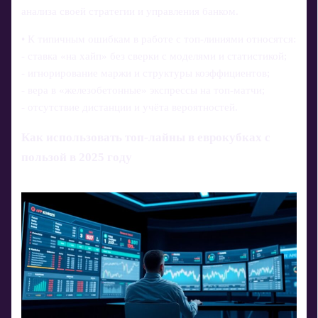
анализа своей стратегии и управления банком.
• К типичным ошибкам в работе с топ-линиями относятся:
- ставка «на хайп» без сверки с моделями и статистикой;
- игнорирование маржи и структуры коэффициентов;
- вера в «железобетонные» экспрессы на топ‑матчи;
- отсутствие дистанции и учёта вероятностей.
Как использовать топ-лайны в еврокубках с
пользой в 2025 году