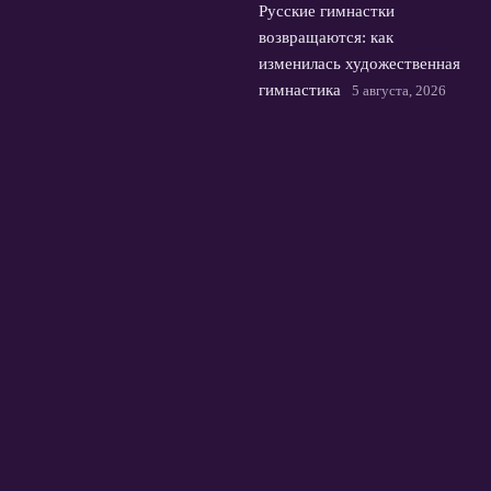
Русские гимнастки
возвращаются: как
изменилась художественная
гимнастика
5 августа, 2026
© 2026 Футбольная Орбита
Новости Зенита
News
Европейские Кубки
Истории и интервью
Премьер-Лига России
Трансферы
Футбол в мире