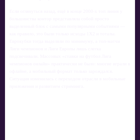
Если оглянуться назад, ещё в конце 2000‑х топ линия у
большинства контор представляла собой просто
выделенный блок с самыми популярными событиями —
как правило, это были только исходы 1X2 и тоталы.
Еврокубки тогда выделяли по минимуму, а топ-матчи
Лиги чемпионов и Лиги Европы лишь слегка
подсвечивали. Массовых «ставки на футбол Лига
чемпионов онлайн» практически не было: многие играли в
офлайне, а мобильный формат только зарождался.
Ситуация изменилась с переходом отрасли в мобильные
приложения и развитием стриминга.