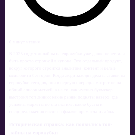
6 минут чтения
В 2025 году топ-лайны на еврокубки уже давно перестали
быть просто строчкой в купоне. Это отдельный продукт,
вокруг которого строится аналитика, контент и целые
комьюнити бетторов. Когда люди заходят делать ставки на
еврокубки сегодня, они в первую очередь смотрят не на
общий список матчей, а на то, как именно букмекер
выстроил топ линию: какие рынки подняты наверх, где
усилены маркеты по статистике, какие бусты и
спецпредложения висят на флажке прематча и лайва.
Историческая справка: как появились топ-
лайны на еврокубки