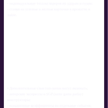
- индивидуальные тоталы лидеров по ударам и голам;
- ставки на угловые и жёлтые карточки в прематче и
лайве.
• Дополнительные слои топ-линии могут включать:
- авторские экспрессы и SGP (same game parlay)
конструкторы;
- повышенные коэффициенты на отдельные события;