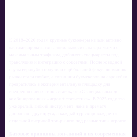
К 2018–2020 годам крупные букмекеры начали активно
кастомизировать топ-линии: выносить наверх матчи с
максимальным трафиком, добавлять спецмаркеты под
трансляцию и интеграцию с соцсетями. После ковидной
паузы еврокубки получили ещё больший фокус внимания:
рынки стали глубже, а топ линии букмекеров на еврокубки
превратились в экспериментальную площадку для
внедрения новых типов ставок, от xG-специальных до
комбинированных «игрок + статистика». В 2025 году это
уже зрелый, гибкий инструмент: лайв и прематч
дополняют друг друга, а каждый тур сопровождается
отдельной витриной топ-рынков под разные типы игроков.
Базовые принципы топ-линий и их современная