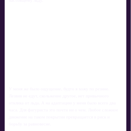
настоящему льду.
У меня же было ощущение, будто я хожу по резине.
Лезвия не едут, скольжение другое, нет привычного
отклика от льда. А на адаптацию у меня было всего два
часа. Для фигуриста это почти ни о чем. Любое сложное
движение на таком покрытии превращается в риск и
борьбу за равновесие.