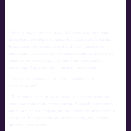
- Что‑то видел, что‑то читал. Если честно, не очень
интересно. Во‑первых, завидуют люди, такова жизнь.
Когда тебя обсуждают, это значит, что ты кого‑то
цепляешь, что людям не все равно. Если бы никому не
было до меня дела, просто никто не обращал бы
внимания. А раз говорят - значит, я интересен.
- То есть ты сознательно не погружаешься в
комментарии?
- Я стараюсь этим не жить. Мне важнее, что говорят
тренеры, родители, специалисты. У людей в интернете
часто нет всей информации, они судят по заголовкам и
эмоциям. Если постоянно читать все подряд, можно
просто с ума сойти.