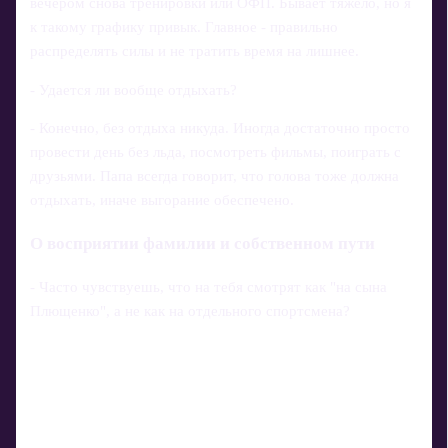
вечером снова тренировки или ОФП. Бывает тяжело, но я
к такому графику привык. Главное - правильно
распределять силы и не тратить время на лишнее.
- Удается ли вообще отдыхать?
- Конечно, без отдыха никуда. Иногда достаточно просто
провести день без льда, посмотреть фильмы, поиграть с
друзьями. Папа всегда говорит, что голова тоже должна
отдыхать, иначе выгорание обеспечено.
О восприятии фамилии и собственном пути
- Часто чувствуешь, что на тебя смотрят как "на сына
Плющенко", а не как на отдельного спортсмена?