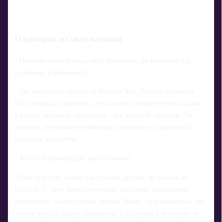
О кумирах и стиле катания
- Помимо твоего отца, есть фигурист, на которого ты
особенно равняешься?
- Да, мне очень нравится Нейтан Чен. Всегда нравился.
Его техника, сложность, то, как он собирает прокат даже
в самых нервных ситуациях - это высший уровень. Он
доказал, что можно совмещать ультра‑си с харизмой и
мощным катанием.
- Кто еще производит впечатление?
- Еще Юдзуру Ханю. Он совсем другой, не похож на
Натана. У него фантастическая пластика, скольжение,
артистизм. Ты смотришь прокат Ханю - и понимаешь, что
это не просто набор элементов, а история, в которую он