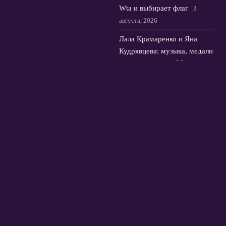
Wta и выбирает флаг
3
августа, 2026
Лала Крамаренко и Яна
Кудрявцева: музыка, медали
и мастер-класс в Москве
2
августа, 2026
© 2026 Футбольная Орбита
Новости Зенита
News
Европейские Кубки
Истории и интервью
Премьер-Лига России
Трансферы