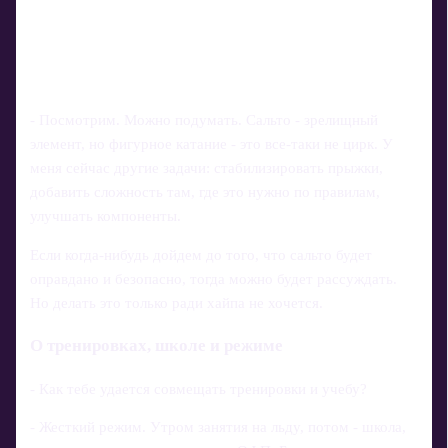
- Посмотрим. Можно подумать. Сальто - зрелищный
элемент, но фигурное катание - это все‑таки не цирк. У
меня сейчас другие задачи: стабилизировать прыжки,
добавить сложность там, где это нужно по правилам,
улучшать компоненты.
Если когда‑нибудь дойдем до того, что сальто будет
оправдано и безопасно, тогда можно будет рассуждать.
Но делать это только ради хайпа не хочется.
О тренировках, школе и режиме
- Как тебе удается совмещать тренировки и учебу?
- Жесткий режим. Утром занятия на льду, потом - школа,