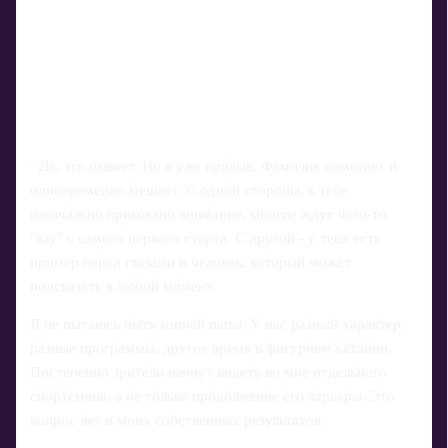
- Да, это бывает. Но я уже привык. Фамилия помогает и
одновременно мешает. С одной стороны, к тебе
изначально приковано внимание, многие ждут чего‑то
"вау" с самого первого старта. С другой - у тебя есть
пример перед глазами и человек, который может
подсказать в любой момент.
Я не пытаюсь быть копией папы. У нас разный характер,
разные программы, другое время в фигурном катании.
Постепенно зрители начнут видеть во мне отдельного
спортсмена, а не только продолжение его карьеры. Это
вопрос лет и моих собственных результатов.