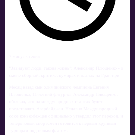
7 минут чтения
"Завидуют люди, такова жизнь": Александр Плющенко - о
смене сборной, критике, кумирах и планах на Гран-при
Месяц назад сын олимпийского чемпиона Евгения
Плющенко, 11‑летний фигурист Александр Плющенко,
объявил, что на международных стартах будет
представлять Азербайджан. Недавно Международный
союз конькобежцев официально утвердил этот переход, и
теперь юный спортсмен готовится к первым крупным
турнирам под новым флагом.