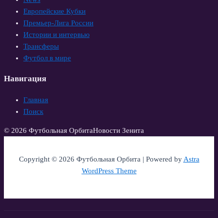
Европейские Кубки
Премьер-Лига России
Истории и интервью
Трансферы
Футбол в мире
Навигация
Главная
Поиск
© 2026 Футбольная Орбита
Новости Зенита
Copyright © 2026 Футбольная Орбита | Powered by
Astra
WordPress Theme