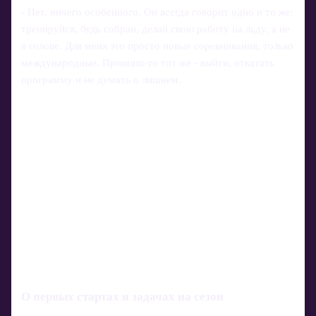
- Нет, ничего особенного. Он всегда говорит одно и то же:
тренируйся, будь собран, делай свою работу на льду, а не
в голове. Для меня это просто новые соревнования, только
международные. Принцип-то тот же - выйти, откатать
программу и не думать о лишнем.
О первых стартах и задачах на сезон