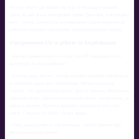
Он уже знает, где выйдет на лед: Александра заявили
сразу на два этапа юниорской серии Гран‑при, и впереди у
него - осень, полностью посвященная соревновательной
работе и первому серьезному международному опыту.
О разрешении ISU и дебюте за Азербайджан
- Как воспринял новость о том, что ISU разрешил тебе
выступать за Азербайджан?
- Я очень рад, честно. Теперь можно спокойно готовиться
и понимать, ради чего работаешь. Международные
старты - это другая атмосфера, другие эмоции. Интересно
сравнить себя с ребятами из разных стран, посмотреть, на
каком я уровне. Хочется показать максимум того, что
умею. Следите, болейте - будет жарко.
- Папа давал какие‑то специальные советы именно про
международную арену?