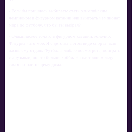
- Если бы пришлось выбирать: стать олимпийским
чемпионом в фигурном катании или выиграть чемпионат
мира по футболу, что бы ты выбрал?
- Олимпийское золото в фигурном катании, конечно.
Фигурка - это мое. Я с детства в этом виде спорта, всю
жизнь ему отдаю. Футбол я люблю посмотреть, поиграть
с друзьями, но это больше хобби. На настоящем льду -
там я по‑настоящему дома.