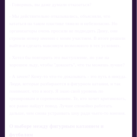
- Говоришь, вы даже думали отказаться?
- Мы действительно отказывались, объясняли, что
кататься на таком пластике тяжело и небезопасно. Но
организаторы очень просили не подводить Диму, они
строили номер именно с моим участием. В итоге решили
выйти и сделать максимум возможного в тех условиях.
- Хотел бы повторить это выступление, но уже на
хорошем льду, чтобы "доказать", что ты можешь лучше?
- А зачем? Кому‑то что‑то доказывать - это путь в никуда.
Люди, которые разбираются в фигурном катании, и так
понимают, что я могу. Я знаю свой уровень по
тренировкам и соревнованиям. Те, кто хочет критиковать,
все равно найдут повод. Лучше спокойно работать
дальше, чем снова устраивать шоу ради чьего-то мнения.
О выборе между фигурным катанием и
футболом