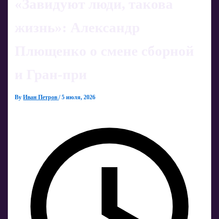
«Завидуют люди, такова
жизнь»: Александр
Плющенко о смене сборной
и Гран-при
By
Иван Петров
/
5 июля, 2026