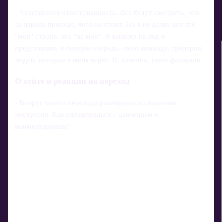
- Чувствуется ответственность. Все будут смотреть, что
за парень приехал, чего он стоит. Но я не делю: вот это
"моя" страна, это "не моя". Я выхожу на лед и
представляю, в первую очередь, свою команду, тренеров,
людей, которые в меня верят. И, конечно, свою фамилию.
О хейте и реакции на переход
- Вокруг твоего перехода развернулась серьезная
дискуссия. Как справляешься с давлением и
комментариями?