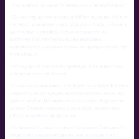
- Уже понятно, на каких турнирах ты точно выступишь?
- Да, мы с тренерами и федерацией все обсудили. Осенью
я поеду на юниорские этапы Гран‑при в Турции и Грузии,
они пройдут в сентябре. Сейчас вся подготовка
выстроена под эти старты, мы нарабатываем
стабильность и стараемся усложнить программы там, где
это возможно.
- Что ждешь от этих этапов Гран‑при? Есть конкретные
цели по местам или баллам?
- Стараюсь не загадывать. Как будет, так и будет. Конечно,
я выложусь на сто процентов и хочу кататься чисто, без
грубых ошибок. Но зацикливаться на месте в протоколе
не хочу. Главное - прогресс и опыт. Если сделаю свою
работу, результаты придут сами.
- Ты впервые будешь не просто "мальчиком Плющенко", а
представителем другой страны. Как это ощущается?