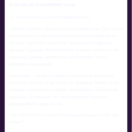
О целях на ближайшие годы
- О чем мечтаешь в спорте прямо сейчас?
- Сейчас главное - хорошо откатать юниорские Гран‑при и
почувствовать себя уверенно на международной арене.
Дальше - расти по сложности, пробиваться в финалы,
крупные турниры. В перспективе, конечно, хочется и на
взрослый уровень выйти, и на крупнейших стартах
побороться за медали.
Олимпиада - это мечта любого спортсмена. Но до нее
надо еще дорасти, и не только по прыжкам. Важно стать
сильным комплексно: техника, компоненты, психология,
здоровье. Я понимаю, что путь длинный, и не хочу
перепрыгивать через этапы.
- Что бы ты хотел, чтобы болельщики поняли о тебе уже
сейчас?