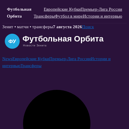
Футбольная
Европейские Кубки
Премьер-Лига России
Орбита
Трансферы
Футбол в мире
Истории и интервью
Skip
Зенит • матчи • трансферы
7 августа 2026
Поиск
to
content
News
Европейские Кубки
Премьер-Лига России
Истории и
интервью
Трансферы