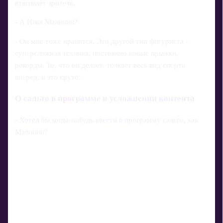
втягивает зрителя.
- А Илья Малинин?
- Он мне тоже нравится. Это другой тип фигуриста -
суперсложная техника, постоянно новые прыжки,
рекорды. То, что он делает, толкает весь вид спорта
вперед, и это круто.
О сальто в программе и усложнении контента
- Хотел бы когда‑нибудь ввести в программу сальто, как
Малинин?