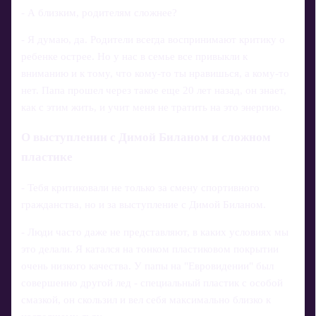
- А близким, родителям сложнее?
- Я думаю, да. Родители всегда воспринимают критику о
ребенке острее. Но у нас в семье все привыкли к
вниманию и к тому, что кому‑то ты нравишься, а кому‑то
нет. Папа прошел через такое еще 20 лет назад, он знает,
как с этим жить, и учит меня не тратить на это энергию.
О выступлении с Димой Биланом и сложном
пластике
- Тебя критиковали не только за смену спортивного
гражданства, но и за выступление с Димой Биланом.
- Люди часто даже не представляют, в каких условиях мы
это делали. Я катался на тонком пластиковом покрытии
очень низкого качества. У папы на "Евровидении" был
совершенно другой лед - специальный пластик с особой
смазкой, он скользил и вел себя максимально близко к