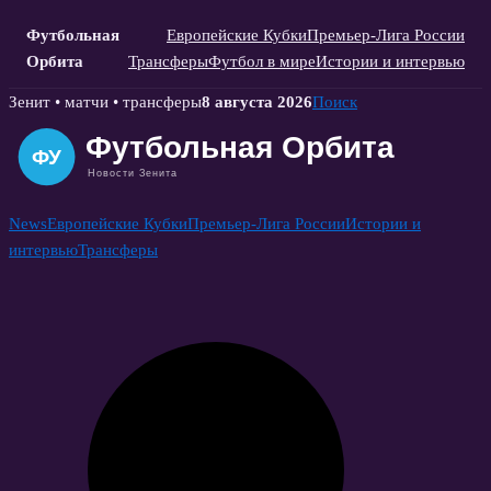
Футбольная
Европейские Кубки
Премьер-Лига России
Орбита
Трансферы
Футбол в мире
Истории и интервью
Skip
Зенит • матчи • трансферы
8 августа 2026
Поиск
to
content
News
Европейские Кубки
Премьер-Лига России
Истории и
интервью
Трансферы