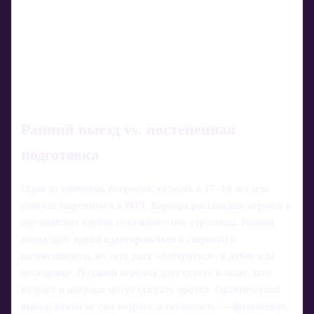
Ранний выезд vs. постепенная
подготовка
Один из ключевых вопросов: уезжать в 17–18 лет или
сначала закрепиться в РПЛ. Карьера российских игроков в
европейских клубах показывает обе стратегии. Ранний
выезд даёт время адаптироваться к скорости и
интенсивности, но есть риск «потеряться» в дубле или
молодежке. Поздний переход даёт статус и опыт, зато
возраст и инерция могут сыграть против. Практический
вывод: важен не сам возраст, а готовность — физическая,