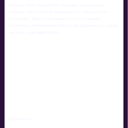
витрину через европейские турниры, молодёжные
сборные, качественный медиаконтент и прозрачную
статистику. Мир стал меньше, и тот, кто заранее
готовится к требованиям Европы, воспринимается там не
как риск, а как инвестиция.
Поделиться