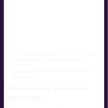
Агент: анализ рынка, выбор лиги, защита в контракте;
Семья: адаптация, мотивация, эмоциональная
стабильность;
Тренер: игровое время, индивидуальный план роста,
обратная связь.
Разные подходы к тренировкам и
быту в Европе