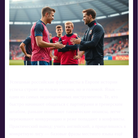
Успешные российские футболисты в Европе истории
успеха строят не только ногами, но и головой. Язык —
один из самых недооценённых инструментов. Те, кто
быстро начинают общаться с партнёрами и тренерским
штабом, раньше понимают тактические нюансы, легче
переживают конкуренцию и реже попадают в конфликты.
Практический вывод: учить английский, а прицеливаясь в
конкретную лигу — базовые фразы местного языка ещё