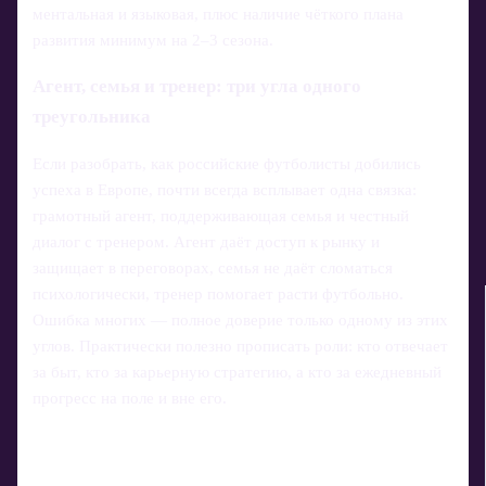
ментальная и языковая, плюс наличие чёткого плана
развития минимум на 2–3 сезона.
Агент, семья и тренер: три угла одного
треугольника
Если разобрать, как российские футболисты добились
успеха в Европе, почти всегда всплывает одна связка:
грамотный агент, поддерживающая семья и честный
диалог с тренером. Агент даёт доступ к рынку и
защищает в переговорах, семья не даёт сломаться
психологически, тренер помогает расти футбольно.
Ошибка многих — полное доверие только одному из этих
углов. Практически полезно прописать роли: кто отвечает
за быт, кто за карьерную стратегию, а кто за ежедневный
прогресс на поле и вне его.