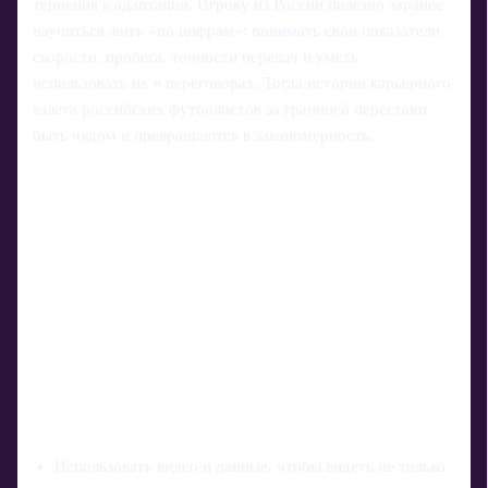
терпения к адаптации. Игроку из России полезно заранее
научиться жить «по цифрам»: понимать свои показатели
скорости, пробега, точности передач и уметь
использовать их в переговорах. Тогда истории карьерного
взлёта российских футболистов за границей перестают
быть чудом и превращаются в закономерность.
Использовать видео и данные, чтобы видеть не только