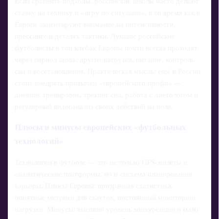
Если сравнить подходы, российские школы часто делают
ставку на технику и «игру по ситуации», в то время как в
Европе акцентируют внимание на интенсивности,
прессинге и деталях тактики. Лучшие российские
футболисты в топ клубах Европы почти всегда проходят
через период шока: другие нагрузки, питание, контроль
сна и восстановления. Практическая мысль: ещё в России
стоит внедрять привычки «европейского профи» —
дневник тренировок, трекинг сна, работа с диетологом и
регулярный видеоанализ своих действий на поле.
Плюсы и минусы европейских «футбольных
технологий»
Технологии в футболе — это не только GPS-жилеты и
аналитические платформы, но и система планирования
карьеры. Плюсы Европы: прозрачная статистика,
понятные метрики для скаутов, постоянный мониторинг
нагрузки. Минусы: высокий уровень конкуренции и мало