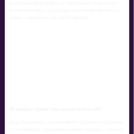
до переезда. Плюс работа со спортивным психологом:
умение переживать неудачный матч или потерю места в
основе — критично для долгой карьеры.
Истории и уроки: что можно взять себе
Когда мы смотрим, как российские футболисты добились
успеха в Европе, за каждым громким эпизодом — месяцы