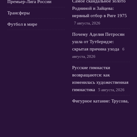
Самое скандальное золото
Премьер-Лига России
Родниной и Зайцева:
Трансферы
нервный отбор в Риге 1975
7 августа, 2026
Футбол в мире
Почему Аделия Петросян
ушла от Тутберидзе:
скрытая причина ухода
6
августа, 2026
Русские гимнастки
возвращаются: как
изменилась художественная
гимнастика
5 августа, 2026
Фигурное катание: Трусова,
Гуменник, Мишина/
Галлямов в Токио на
kinoshita group cup
4
августа, 2026