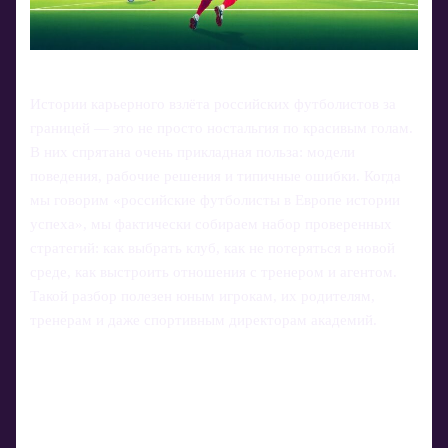
Истории карьерного взлёта российских футболистов за
границей — это не просто ностальгия по красивым голам.
В них спрятана очень прикладная польза: модели
поведения, рабочие решения и типичные ошибки. Когда
мы говорим «российские футболисты в Европе истории
успеха», мы фактически собираем набор проверенных
стратегий: как выбрать клуб, как не потеряться в новой
среде, как выстроить отношения с тренером и агентом.
Такой разбор полезен юным игрокам, их родителям,
тренерам и даже спортивным директорам академий.