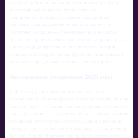
рутинной работы и адаптации. Общий паттерн таков:
грамотный выбор первого клуба, ставка на
тренировочный процесс, уважение к внутренним
правилам команды и активное использование всех
доступных ресурсов — от аналитиков до диетологов.
Если игрок, тренер и семья сознательно выстраивают эту
систему ещё до переезда, шансы повторить истории
карьерного взлёта российских футболистов за границей
становятся гораздо выше, чем кажется со стороны.
Актуальные тенденции 2025 года
К 2025 году рынок заметно поменялся: скауты
европейских клубов смотрят не только на технику, но и на
«пакет игрока» — психологический профиль, готовность к
переезду, знание языка, умение работать с медиа. Лучшие
российские футболисты в топ клубах Европы всё чаще
приходят через ступень «мостовых лиг» — Скандинавии,
Бельгии, Турции. Практический тренд: создавать себе