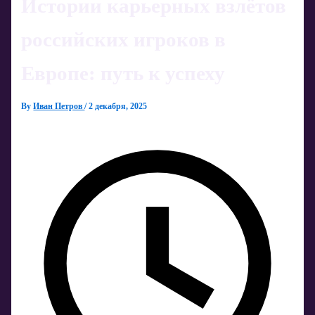
Истории карьерных взлётов
российских игроков в
Европе: путь к успеху
By
Иван Петров
/
2 декабря, 2025