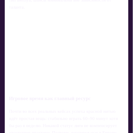
таланта.
Игровое время как главный ресурс
Почти во всех реальных кейсах успеха красной нитью
идёт простая вещь: стабильно играть 60–90 минут хотя
бы раз в неделю. Никакой статус лиги не компенсирует
отсутствие практики. Поэтому, планируя шаг в Европу,