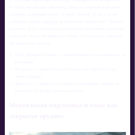
полезно прописать «лестницу минут»: сколько я должен
отыграть в первый сезон, второй, третий. Если к этому
добавить опцию аренды, шансы резко вырастают. Иногда
разумно сразу обсуждать в контракте механизм перехода
в аренду, чтобы не зависеть только от текущего главного
тренера и его вкусов.
Цель первого сезона — адаптироваться и зацепиться за
ротацию;
Второго — закрепиться в основе или перейти туда
через аренду;
Третьего — выйти на уровень стабильного лидера и
интереса от более сильных клубов.
Ментальная подготовка и язык как
«скрытое оружие»