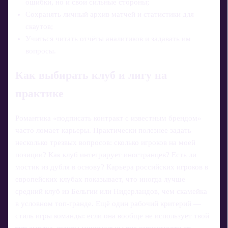
ошибки, но и свои сильные стороны;
Сохранять личный архив матчей и статистики для
скаутов;
Учиться читать отчёты аналитиков и задавать им
вопросы.
Как выбирать клуб и лигу на
практике
Романтика «подписать контракт с известным брендом»
часто ломает карьеры. Практически полезнее задать
несколько трезвых вопросов: сколько игроков на моей
позиции? Как клуб интегрирует иностранцев? Есть ли
мостик из дубля в основу? Карьера российских игроков в
европейских клубах показывает, что иногда лучше
средний клуб из Бельгии или Нидерландов, чем скамейка
в условном топ-гранде. Ещё один рабочий критерий —
стиль игры команды: если она вообще не использует твой
тип амплуа, шансы минимальны вне зависимости от