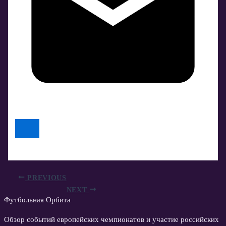
PREVIOUS
NEXT
Футбольная Орбита
Обзор событий европейских чемпионатов и участие российских