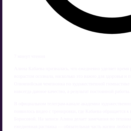
7 минут чтения
Алина Кабаева призналась, что ежедневно уделяет время 
возрастом осознала, насколько это важно для здоровья и
Олимпийская чемпионка по художественной гимнастике п
навсегда данное качество, а результат постоянной работы.
В официальном телеграм‑канале академии художественн
появилось видео с тренировки, где Кабаева обращается 
Борисовой. На записи Алина делает замечания по техник
ежедневная растяжка — обязательная часть жизни любого