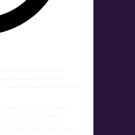
растяжке и разминке, и именно с
 профессионального долголетия.
одчеркнула: гибкость — это не раз и
ой гимнастики «Небесная грация»
к юной гимнастке Александре
е и подробно объясняет, почему
 спортсмена, особенно действующего.