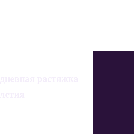
едневная растяжка
олетия