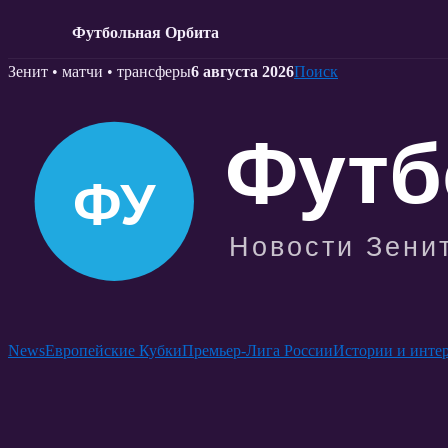
Футбольная Орбита
Skip
Зенит • матчи • трансферы
6 августа 2026
Поиск
to
content
News
Европейские Кубки
Премьер-Лига России
Истории и инте