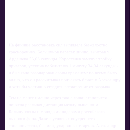
На финише расстановка сил выглядела безжалостно
красноречиво. Большунов пересек линию, выиграв у
Ардашева 53,63 секунды. Коростелев замкнул тройку
призеров, уступив победителю 1 минуту 34,94 секунды -
и был явно разочарован своим временем: по всему было
видно, что он рассчитывал подъехать ближе к Александру
и хотя бы частично сгладить впечатление от разрыва.
Тем не менее именно через такие гонки становится
понятна реальная дистанция между нынешним
Большуновым и молодыми лидерами российского
лыжного фона. Даже в условиях внутреннего
соперничества, без международных стартов, Александр