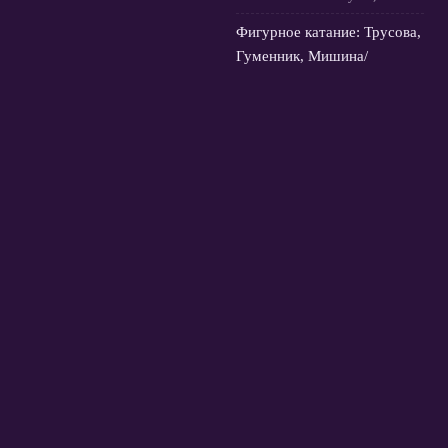
Фигурное катание: Трусова,
Гуменник, Мишина/
Галлямов в Токио на
kinoshita group cup
4
августа, 2026
© 2026 Футбольная Орбита
Новости Зенита
News
Европейские Кубки
Истории и интервью
Премьер-Лига России
Трансферы
Футбол в мире