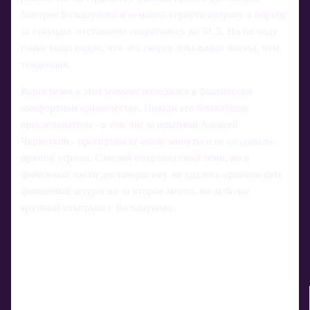
быстрее Большунова и немного вернуть интригу в борьбу
за секунды: отставание сократилось до 51,5. Но по ходу
гонки было видно, что это скорее локальный эпизод, чем
тенденция.
Коростелев в этот момент находился в фактически
комфортном одиночестве. Позади его ближайшие
преследователи - в том числе опытный Алексей
Червоткин - проигрывали около минуты и не создавали
прямой угрозы. Савелий сохранял свой темп, но в
финальной части дистанции ему не удалось организовать
финишный штурм ни за второе место, ни за более
крупный отыгрыш у Большунова.