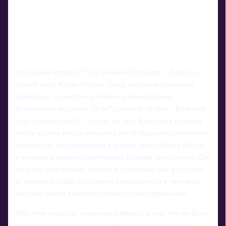
Отдельная интрига "Тура Большой Вудъявр" - борьба за
общий зачет Кубка России. Здесь ситуация сложилась
уникально: несмотря на полное доминирование
Большунова на самом "Туре", главный трофей - Большой
хрустальный глобус - уходит не ему. Благодаря второму
месту в гонке преследования Сергей Ардашев становится
недосягаем для соперников в общем зачете Кубка России
и впервые в карьере завоевывает главный приз сезона. Для
него это переломный момент и серьезный шаг в статусе:
из крепкого бойца обоймы он превращается в человека,
который может выиграть сезонную классификацию.
При этом парадокс нынешнего финала в том, что на фоне
блеска Большунова достижения Ардашева визуально