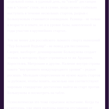
отдельной гонке, в удачный день, на "своей" дистанции
или в "своем" стиле, но в сумме, когда нужно стабильно
выступать в течение нескольких стартов, разрыв с
Большуновым становится очевидным. Разница - не только
в возрасте и опыте, но и в уровне базы, накопленной за
годы участия в крупнейших стартах.
Тем не менее для российского лыжного спорта нынешний
"Тур Большой Вудъявр" - не повод для пессимизма.
Скорее, наоборот: доминирование Большунова создает
эталон, к которому будут стремиться те же Ардашев,
Коростелев, Митрошин и другие. Наличие внутри страны
такого "внутреннего международного уровня" - редкая
роскошь. Молодым спортсменам не нужно ждать стартов
за рубежом, чтобы понять, насколько они соответствуют
мировым стандартам: достаточно выйти на старт против
Большунова и посмотреть на табло.
Психологически это тоже серьезное испытание. Когда ты
стартуешь, уже имея полторы минуты отставания от