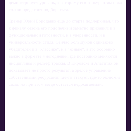
демонстрирует уровень, к которому его конкурентам пока
только предстоит подбираться.
Тренер Юрий Бородавко еще до старта подчеркивал, что
к финалу сезона его подопечный заметно прибавил: и в
функциональной готовности, и в уверенности, и в
универсальности стиля. Сейчас Большунов одинаково
убедителен и в "классике", и в "коньке", а это особенно
важно в формате многодневки, где постоянно меняются
дисциплины и рельеф трассы. В Кировске и Апатитах он
показывает не просто результат, а зрелое управление
собственными ресурсами: где-то атакует, где-то экономит
силы, но при этом везде остается недосягаемым.