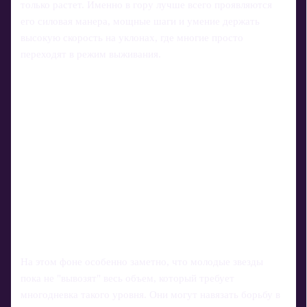
только растет. Именно в гору лучше всего проявляются
его силовая манера, мощные шаги и умение держать
высокую скорость на уклонах, где многие просто
переходят в режим выживания.
На этом фоне особенно заметно, что молодые звезды
пока не "вывозят" весь объем, который требует
многодневка такого уровня. Они могут навязать борьбу в