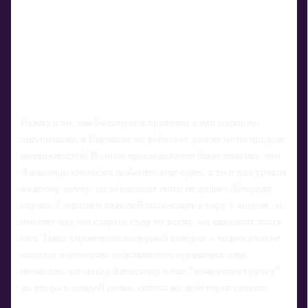
Важно и то, как Большунов проводит сами гонки: по
ощущениям, в Кировске он работает далеко не на пределе
возможностей. В гонке преследования было заметно, что
Александр способен добавить еще один, а то и два уровня
к своему темпу, но осознанно этого не делает. Впереди
спринт 3 апреля и тяжелый масс-старт в гору 5 апреля - и
именно под эти старты, судя по всему, он экономит часть
сил. Такое управление нагрузкой говорит о колоссальном
опыте и понимании собственного организма: еще
несколько лет назад Александр чаще "выкручивал ручку"
до упора в каждой гонке, сейчас же действует тоньше.