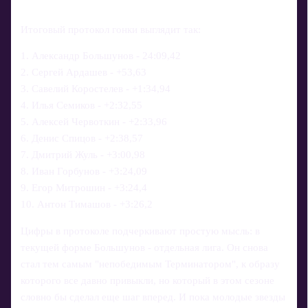
Итоговый протокол гонки выглядит так:
1. Александр Большунов - 24:09,42
2. Сергей Ардашев - +53,63
3. Савелий Коростелев - +1:34,94
4. Илья Семиков - +2:32,55
5. Алексей Червоткин - +2:33,96
6. Денис Спицов - +2:38,57
7. Дмитрий Жуль - +3:00,98
8. Иван Горбунов - +3:24,09
9. Егор Митрошин - +3:24,4
10. Антон Тимашов - +3:26,2
Цифры в протоколе подчеркивают простую мысль: в
текущей форме Большунов - отдельная лига. Он снова
стал тем самым "непобедимым Терминатором", к образу
которого все давно привыкли, но который в этом сезоне
словно бы сделал еще шаг вперед. И пока молодые звезды