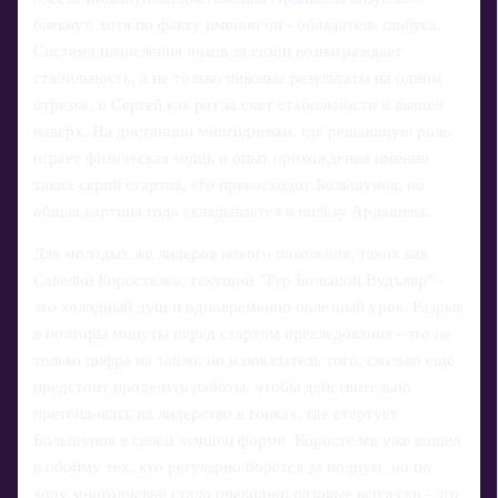
блекнут, хотя по факту именно он - обладатель глобуса.
Система начисления очков за сезон вознаграждает
стабильность, а не только пиковые результаты на одном
отрезке, и Сергей как раз за счет стабильности и вышел
наверх. На дистанции многодневки, где решающую роль
играет физическая мощь и опыт прохождения именно
таких серий стартов, его превосходит Большунов, но
общая картина года складывается в пользу Ардашева.
Для молодых же лидеров нового поколения, таких как
Савелий Коростелев, текущий "Тур Большой Вудъявр" -
это холодный душ и одновременно полезный урок. Разрыв
в полторы минуты перед стартом преследования - это не
только цифра на табло, но и показатель того, сколько еще
предстоит проделать работы, чтобы действительно
претендовать на лидерство в гонках, где стартует
Большунов в своей лучшей форме. Коростелев уже вошел
в обойму тех, кто регулярно борется за подиум, но по
ходу многодневки стало очевидно: разовые всплески - это