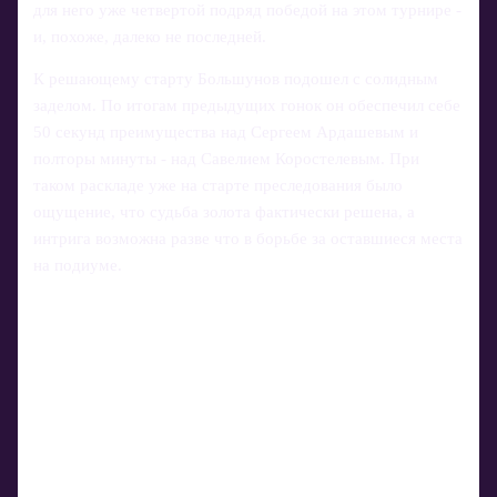
для него уже четвертой подряд победой на этом турнире -
и, похоже, далеко не последней.
К решающему старту Большунов подошел с солидным
заделом. По итогам предыдущих гонок он обеспечил себе
50 секунд преимущества над Сергеем Ардашевым и
полторы минуты - над Савелием Коростелевым. При
таком раскладе уже на старте преследования было
ощущение, что судьба золота фактически решена, а
интрига возможна разве что в борьбе за оставшиеся места
на подиуме.