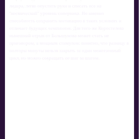
лидера, легко опустить руки и списать все на
"космический" уровень соперника. Но именно
способность сохранить мотивацию в таких условиях и
отличает будущих чемпионов. Для того же Коростелева
нынешний отрыв от Большунова может стать не
приговором, а мощным стимулом: понятно, что разницу в
полторы минуты нельзя закрыть за один межсезонный
цикл, но можно сокращать ее шаг за шагом.