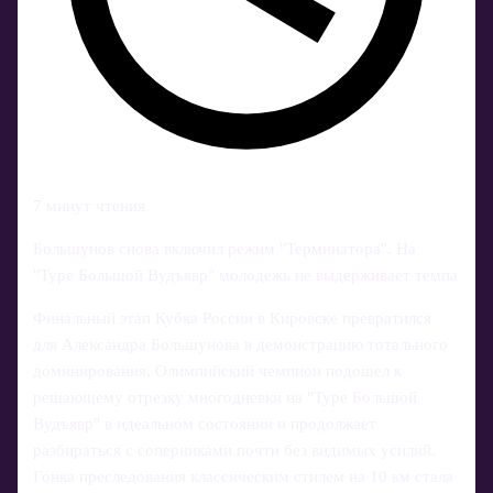
7 минут чтения
Большунов снова включил режим "Терминатора". На
"Туре Большой Вудъявр" молодежь не выдерживает темпа
Финальный этап Кубка России в Кировске превратился
для Александра Большунова в демонстрацию тотального
доминирования. Олимпийский чемпион подошел к
решающему отрезку многодневки на "Туре Большой
Вудъявр" в идеальном состоянии и продолжает
разбираться с соперниками почти без видимых усилий.
Гонка преследования классическим стилем на 10 км стала