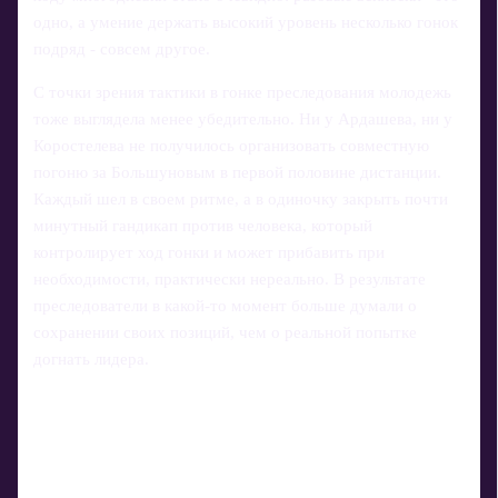
одно, а умение держать высокий уровень несколько гонок
подряд - совсем другое.
С точки зрения тактики в гонке преследования молодежь
тоже выглядела менее убедительно. Ни у Ардашева, ни у
Коростелева не получилось организовать совместную
погоню за Большуновым в первой половине дистанции.
Каждый шел в своем ритме, а в одиночку закрыть почти
минутный гандикап против человека, который
контролирует ход гонки и может прибавить при
необходимости, практически нереально. В результате
преследователи в какой-то момент больше думали о
сохранении своих позиций, чем о реальной попытке
догнать лидера.