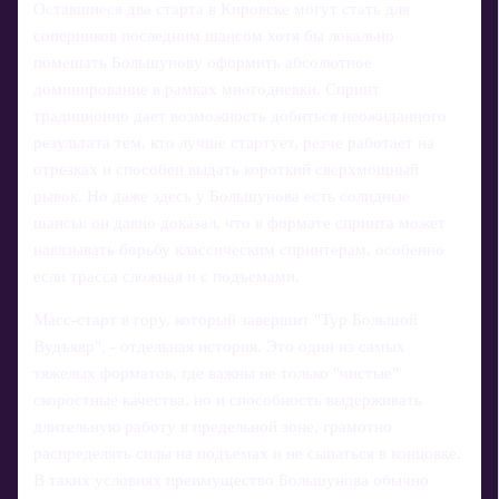
Оставшиеся два старта в Кировске могут стать для
соперников последним шансом хотя бы локально
помешать Большунову оформить абсолютное
доминирование в рамках многодневки. Спринт
традиционно дает возможность добиться неожиданного
результата тем, кто лучше стартует, резче работает на
отрезках и способен выдать короткий сверхмощный
рывок. Но даже здесь у Большунова есть солидные
шансы: он давно доказал, что в формате спринта может
навязывать борьбу классическим спринтерам, особенно
если трасса сложная и с подъемами.
Масс-старт в гору, который завершит "Тур Большой
Вудъявр", - отдельная история. Это один из самых
тяжелых форматов, где важны не только "чистые"
скоростные качества, но и способность выдерживать
длительную работу в предельной зоне, грамотно
распределять силы на подъемах и не сыпаться в концовке.
В таких условиях преимущество Большунова обычно