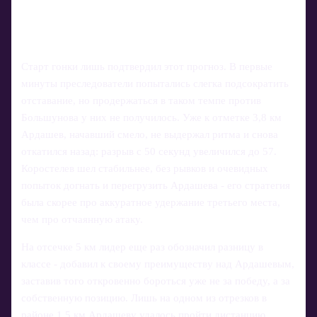
Старт гонки лишь подтвердил этот прогноз. В первые
минуты преследователи попытались слегка подсократить
отставание, но продержаться в таком темпе против
Большунова у них не получилось. Уже к отметке 3,8 км
Ардашев, начавший смело, не выдержал ритма и снова
откатился назад: разрыв с 50 секунд увеличился до 57.
Коростелев шел стабильнее, без рывков и очевидных
попыток догнать и перегрузить Ардашева - его стратегия
была скорее про аккуратное удержание третьего места,
чем про отчаянную атаку.
На отсечке 5 км лидер еще раз обозначил разницу в
классе - добавил к своему преимуществу над Ардашевым,
заставив того откровенно бороться уже не за победу, а за
собственную позицию. Лишь на одном из отрезков в
районе 1,5 км Ардашеву удалось пройти дистанцию