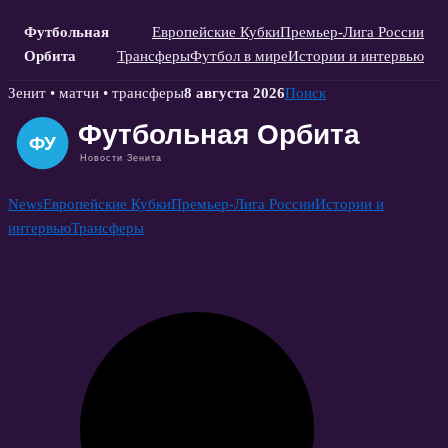
Футбольная
Европейские Кубки
Премьер-Лига России
Орбита
Трансферы
Футбол в мире
Истории и интервью
Skip
Зенит • матчи • трансферы
8 августа 2026
Поиск
to
content
News
Европейские Кубки
Премьер-Лига России
Истории и
интервью
Трансферы