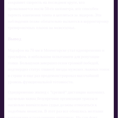
сохраняет скорость на последнем круге, кто
проваливается после 50‑го километра, кто способен
терпеть изменения темпа и цепляться за лидеров. Эти
наблюдения позже обязательно выльются в корректировку
тренировочных планов на межсезонье.
Вывод
Марафон на 70 км в Мончегорске стал одновременно и
триумфом, и небольшим испытанием для репутации
гонки. Большунов завершил сезон громкой победой,
подтвердил статус главной звезды мужских лыжных гонок
в стране и еще раз продемонстрировал высочайший
уровень функциональной готовности.
Одновременно эпизод с "срезкой" дистанции напомнил,
насколько важна безупречная организация трассы и
насколько внимательно судьи должны относиться к
подобным нюансам. В этот раз все обошлось желтыми
карточками и сохранением протокола. Но сам факт