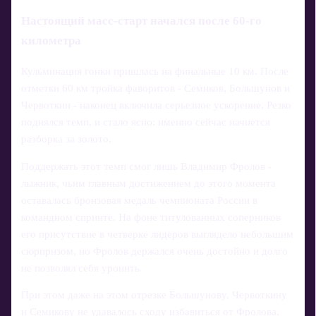
Настоящий масс-старт начался после 60‑го
километра
Кульминация гонки пришлась на финальные 10 км. После
отметки 60 км тройка фаворитов - Семиков, Большунов и
Червоткин - наконец включила серьезное ускорение. Резко
поднялся темп, и стало ясно: именно сейчас начнется
разборка за золото.
Поддержать этот темп смог лишь Владимир Фролов -
лыжник, чьим главным достижением до этого момента
оставалась бронзовая медаль чемпионата России в
командном спринте. На фоне титулованных соперников
его присутствие в четверке лидеров выглядело небольшим
сюрпризом, но Фролов держался очень достойно и долго
не позволял себя уронить.
При этом даже на этом отрезке Большунову, Червоткину
и Семикову не удавалось сходу избавиться от Фролова.