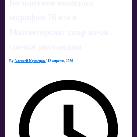
Большунов выиграл
марафон 70 км в
Мончегорске: спор из-за
срезки дистанции
By
Алексей Кузнецов
/
12 апреля, 2026