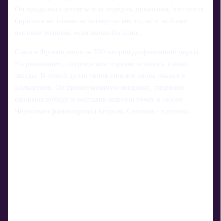
Он продолжал цепляться за лидеров, показывая, что готов
бороться не только за четвертое место, но и за более
высокие позиции, если выпал бы шанс.
Сдался Фролов лишь за 700 метров до финишной черты.
На решающем, спуртерском отрезке остались только
звезды. В очной дуэли топов сильнее снова оказался
Большунов. Он провел мощную концовку, уверенно
оформив победу и поставив жирную точку в сезоне.
Червоткин финишировал вторым, Семиков - третьим.