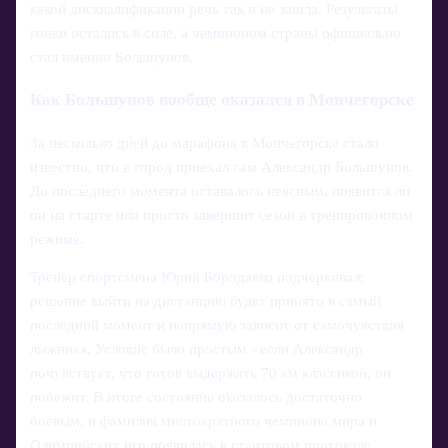
какой дисквалификации речь так и не зашла. Результаты
гонки остались в силе, а чемпионом страны официально
стал именно Большунов.
Как Большунов вообще оказался в Мончегорске
За несколько дней до марафона в Мончегорске стало
известно, что в город приехал сам Александр Большунов.
До последнего момента оставалось неясным, появится ли
он на старте или просто завершит сезон в тренировочном
режиме.
Тренер спортсмена Юрий Бородавко подчеркивал:
решение выйти на дистанцию будет принято в самый
последний момент и напрямую зависит от самочувствия
лыжника. Условие было простым - если Александр
почувствует, что готов выдержать 70 км классикой, он
побежит. В итоге состояние оказалось достаточно
боевым, и фамилия многократного чемпиона мира и
Олимпийских игр появилась в стартовом протоколе.