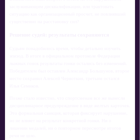
заслуживающим дисквалификации, или трактовать
ситуацию как организационный просчет, не повлиявший
существенно на расстановку сил?
Решение судей: результаты сохраняются
Судьям понадобилось время, чтобы детально изучить
эпизод. В итоге в официальном протоколе Федерации
лыжных гонок результаты гонки остались без изменений.
Победителем был оставлен Александр Большунов, второе
место сохранил Алексей Червоткин, третьим остался
Илья Семиков.
Позже стало известно, что спортсменам все же вынесли
дисциплинарное предупреждение в виде желтых карточек.
Это формальная санкция, которая фиксирует нарушение,
но не влияет на результат конкретной гонки. Ни о
лишении медалей, ни о повторном пересмотре итогов
речи не шло.