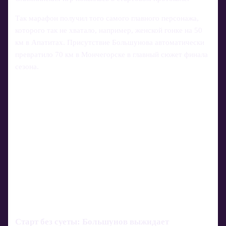
Так марафон получил того самого главного персонажа,
которого так не хватало, например, женской гонке на 50
км в Апатитах. Присутствие Большунова автоматически
превратило 70 км в Мончегорске в главный сюжет финала
сезона.
Старт без суеты: Большунов выжидает