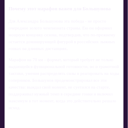
Почему этот марафон важен для Большунова
Для Александра Большунова эта победа - не просто
очередное золото чемпионата страны. Ею он оформил
мощную концовку сезона, подтвердив, что по-прежнему
остается доминирующей фигурой в российских лыжных
гонках на длинных дистанциях.
Марафон на 70 км - формат, который требует не только
выдающейся функциональной готовности, но и грамотной
тактики, умения распределять силы и реагировать на ходы
соперников. Большунов продемонстрировал все эти
качества: выждал свой момент, не суетился на старте,
поддерживал нужный темп в середине гонки и включил
максимум в тот момент, когда это действительно решало
исход.