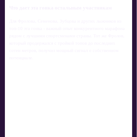
Что дает эта гонка остальным участникам
Для Фролова, Семенова, Зубцова и других лыжников из
топ‑10 эта гонка - важный опыт конкурентного марафона
рядом с лучшими спортсменами страны. Тот же Фролов,
который продержался с тройкой топов до последних
сотен метров, получил мощный сигнал о собственном
потенциале.