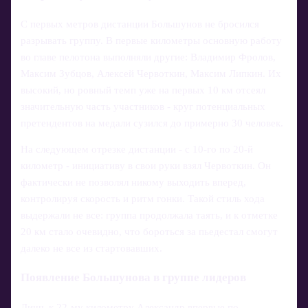
С первых метров дистанции Большунов не бросился
разрывать группу. В первые километры основную работу
во главе пелотона выполняли другие: Владимир Фролов,
Максим Зубцов, Алексей Червоткин, Максим Липкин. Их
высокий, но ровный темп уже на первых 10 км отсеял
значительную часть участников - круг потенциальных
претендентов на медали сузился до примерно 30 человек.
На следующем отрезке дистанции - с 10‑го по 20‑й
километр - инициативу в свои руки взял Червоткин. Он
фактически не позволял никому выходить вперед,
контролируя скорость и ритм гонки. Такой стиль хода
выдержали не все: группа продолжала таять, и к отметке
20 км стало очевидно, что бороться за пьедестал смогут
далеко не все из стартовавших.
Появление Большунова в группе лидеров
Лишь к 22‑му километру Александр впервые по-