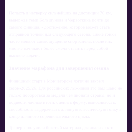
Попасть в четверку сильнейших на дистанции 70 км,
выдержав темп Большунова и Червоткина почти до
самого финиша, - достижение, которое может стать
отправной точкой для следующего сезона. Такие гонки
часто меняют самоощущение спортсмена: после них
многие начинают более смело ставить перед собой
высокие задачи.
Значение марафона для завершения сезона
Финишный старт в Мончегорске логично закрыл
сезон‑2025/26. Для российских лыжников это был шанс не
только побороться за медали чемпионата страны, но и
подвести личные итоги: оценить форму, выносливость,
способность выдерживать длинную классическую гонку в
конце длинного соревновательного цикла.
Тренеры получили богатый материал для анализа: кто