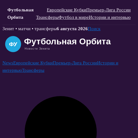
Футбольная
Европейские Кубки
Премьер-Лига России
Орбита
Трансферы
Футбол в мире
Истории и интервью
Skip
Зенит • матчи • трансферы
6 августа 2026
Поиск
to
content
News
Европейские Кубки
Премьер-Лига России
Истории и
интервью
Трансферы