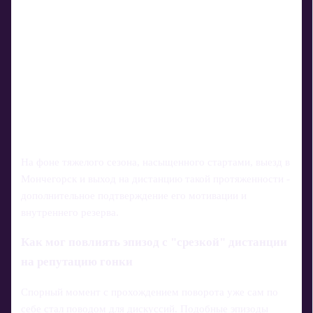
На фоне тяжелого сезона, насыщенного стартами, выезд в
Мончегорск и выход на дистанцию такой протяженности -
дополнительное подтверждение его мотивации и
внутреннего резерва.
Как мог повлиять эпизод с "срезкой" дистанции
на репутацию гонки
Спорный момент с прохождением поворота уже сам по
себе стал поводом для дискуссий. Подобные эпизоды