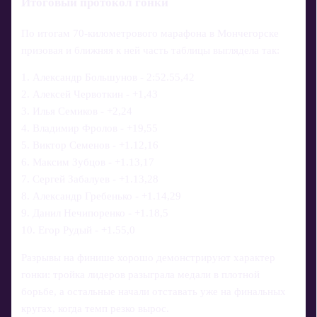
Итоговый протокол гонки
По итогам 70‑километрового марафона в Мончегорске
призовая и ближняя к ней часть таблицы выглядела так:
1. Александр Большунов - 2:52.55,42
2. Алексей Червоткин - +1,43
3. Илья Семиков - +2,24
4. Владимир Фролов - +19,55
5. Виктор Семенов - +1.12,16
6. Максим Зубцов - +1.13,17
7. Сергей Забалуев - +1.13,28
8. Александр Гребенько - +1.14,29
9. Данил Нечипоренко - +1.18,5
10. Егор Рудый - +1.55,0
Разрывы на финише хорошо демонстрируют характер
гонки: тройка лидеров разыграла медали в плотной
борьбе, а остальные начали отставать уже на финальных
кругах, когда темп резко вырос.