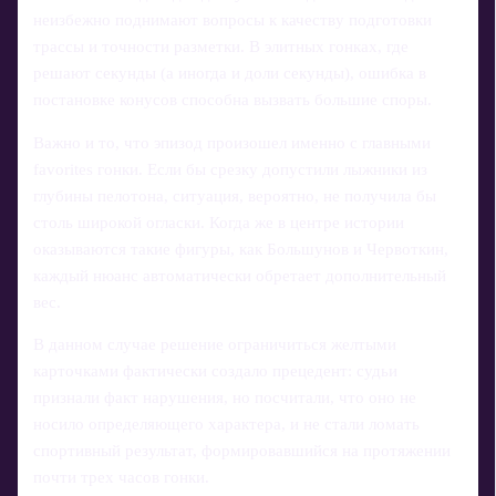
неизбежно поднимают вопросы к качеству подготовки
трассы и точности разметки. В элитных гонках, где
решают секунды (а иногда и доли секунды), ошибка в
постановке конусов способна вызвать большие споры.
Важно и то, что эпизод произошел именно с главными
favorites гонки. Если бы срезку допустили лыжники из
глубины пелотона, ситуация, вероятно, не получила бы
столь широкой огласки. Когда же в центре истории
оказываются такие фигуры, как Большунов и Червоткин,
каждый нюанс автоматически обретает дополнительный
вес.
В данном случае решение ограничиться желтыми
карточками фактически создало прецедент: судьи
признали факт нарушения, но посчитали, что оно не
носило определяющего характера, и не стали ломать
спортивный результат, формировавшийся на протяжении
почти трех часов гонки.