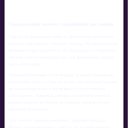
Скандальный момент: сокращение дистанции
Уже после завершения гонки и оформления протоколов
началось обсуждение спорного эпизода. На видеозаписях
финишного круга заметили, что Большунов и Червоткин
прошли один из поворотов так, что фактически срезали
часть дистанции.
Причиной путаницы стали конусы, которые обозначали
траекторию трассы. Судя по всему, они были выставлены
не совсем корректно и могли ввести спортсменов в
заблуждение. Лыжники, двигаясь на высоком темпе и
концентрируясь на борьбе за позиции, ушли по более
короткой траектории.
Этот момент привлек внимание судейской бригады.
Возник логичный вопрос: считать ли это нарушением,