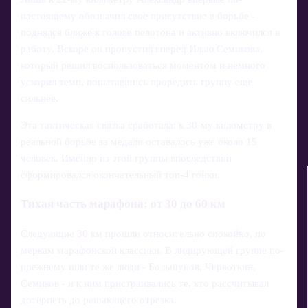
настоящему обозначил свое присутствие в борьбе -
поднялся ближе к голове пелотона и активно включился в
работу. Вскоре он пропустил вперед Илью Семикова,
который решил воспользоваться моментом и немного
ускорил темп, попытавшись проредить группу еще
сильнее.
Эта тактическая связка сработала: к 30‑му километру в
реальной борьбе за медали оставалось уже около 15
человек. Именно из этой группы впоследствии
сформировался окончательный топ‑4 гонки.
Тихая часть марафона: от 30 до 60 км
Следующие 30 км прошли относительно спокойно, по
меркам марафонской классики. В лидирующей группе по-
прежнему шли те же люди - Большунов, Червоткин,
Семиков - и к ним пристраивались те, кто рассчитывал
дотерпеть до решающего отрезка.