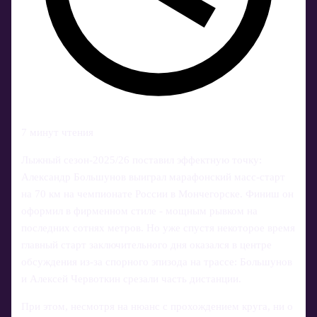
7 минут чтения
Лыжный сезон‑2025/26 поставил эффектную точку:
Александр Большунов выиграл марафонский масс-старт
на 70 км на чемпионате России в Мончегорске. Финиш он
оформил в фирменном стиле - мощным рывком на
последних сотнях метров. Но уже спустя некоторое время
главный старт заключительного дня оказался в центре
обсуждения из‑за спорного эпизода на трассе: Большунов
и Алексей Червоткин срезали часть дистанции.
При этом, несмотря на нюанс с прохождением круга, ни о