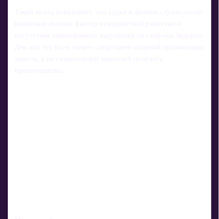
Такой исход показывает, что судьи в данном случае сочли
ключевым именно фактор некорректной разметки и
отсутствие умышленного нарушения со стороны лидеров.
Для них это было скорее следствием спорной организации
трассы, а не сознательной попыткой получить
преимущество.