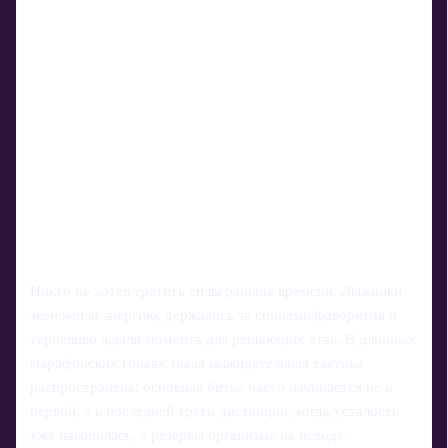
Никто не хотел тратить силы раньше времени. Лыжники
экономили энергию, держались за спинами фаворитов и
терпеливо ждали момента для решающих атак. В длинных
марафонских гонках такая выжидательная тактика
распространена: основная битва часто начинается не в
первой, а в последней трети дистанции, когда усталость
уже накопилась, а резервы организма на исходе.