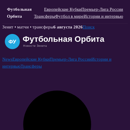
Футбольная
Европейские Кубки
Премьер-Лига России
Орбита
Трансферы
Футбол в мире
Истории и интервью
Skip
Зенит • матчи • трансферы
6 августа 2026
Поиск
to
content
News
Европейские Кубки
Премьер-Лига России
Истории и
интервью
Трансферы