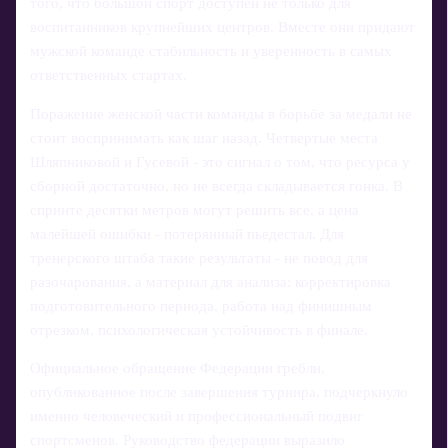
того, что большой спорт доступен не только для
воспитанников крупнейших центров. Вместе они придают
мужской команде стабильность и уверенность в самых
ответственных стартах.
Поражение женской части команды в борьбе за медали не
стоит воспринимать как шаг назад. Четвертые места
Шляпниковой и Гусевой - это сигнал о том, что ресурса у
сборной достаточно, но не всегда складывается гонка. В
спринте десятки метров могут решить все, а цена
малейшей ошибки - потерянный пьедестал. Для
тренерского штаба такие результаты - не повод для
разочарования, а материал для анализа: корректировка
подготовительного периода, работа над финишным
отрезком, психологическая устойчивость в финале.
Официальное обращение Федерации гребли,
опубликованное после завершения турнира, подчеркнуло
именно человеческий и профессиональный подвиг
спортсменов. Руководство федерации выразило