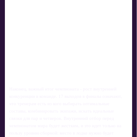
Наконец, важный итог чемпионата - рост внутренней
конкуренции в команде. 17 выходов в финалы означают,
что тренерам есть из кого выбирать оптимальные
составы, комбинировать экипажи, искать идеальные
связки для пар и четверок. Внутренний отбор перед
чемпионатом мира будет жестким, и это идет только на
пользу уровню сборной: место в лодке нужно будет