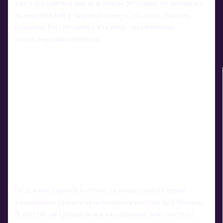
уже в российской школе и теперь регулярно поднимается
на европейский и мировой подиум. По сути, Украина
подарила России одного из самых титулованных
каноистов современности.
Отдельной строкой в итогах турнира стоит история
уникального таланта из небольшого поселка под Рязанью.
В детстве он тренировался на скромной базе, часто на