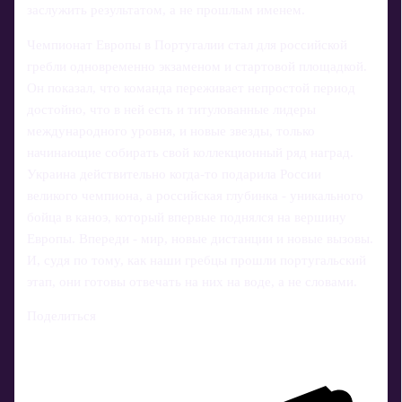
заслужить результатом, а не прошлым именем.
Чемпионат Европы в Португалии стал для российской
гребли одновременно экзаменом и стартовой площадкой.
Он показал, что команда переживает непростой период
достойно, что в ней есть и титулованные лидеры
международного уровня, и новые звезды, только
начинающие собирать свой коллекционный ряд наград.
Украина действительно когда-то подарила России
великого чемпиона, а российская глубинка - уникального
бойца в каноэ, который впервые поднялся на вершину
Европы. Впереди - мир, новые дистанции и новые вызовы.
И, судя по тому, как наши гребцы прошли португальский
этап, они готовы отвечать на них на воде, а не словами.
Поделиться