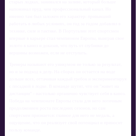
старых лодках, занимался на заливе, который больше
напоминал пруд, чем профессиональный канал. Но
именно там был заложен его характер: привыкший
работать в любых условиях, он год за годом добавлял в
технике, силе и тактике. В Португалии этот спортсмен
впервые в карьере стал чемпионом Европы, выиграв свое
золото в каноэ и доказав, что путь от глубинки до
вершины возможен, если не отступать.
Тренеры называют его уникумом не только за результат,
но и за подход к делу. На сборах он остается на воде
дольше всех, оттачивая каждый гребок и экспериментируя
с посадкой в лодке. В команде шутят, что он "живет на
дистанции" - настолько органично чувствует себя в каноэ.
Победа на чемпионате Европы стала для него логичным
продолжением роста последних сезонов, но сам
спортсмен признается: главное для него не медаль, а
ощущение, что он реализует свой потенциал и приносит
пользу команде.