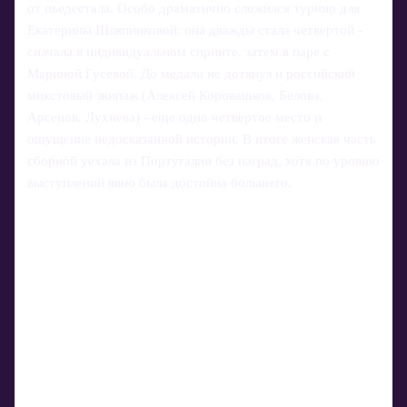
от пьедестала. Особо драматично сложился турнир для
Екатерины Шляпниковой: она дважды стала четвертой -
сначала в индивидуальном спринте, затем в паре с
Мариной Гусевой. До медали не дотянул и российский
микстовый экипаж (Алексей Коровашков, Белова,
Арсенов, Лухнева) - еще одно четвертое место и
ощущение недосказанной истории. В итоге женская часть
сборной уехала из Португалии без наград, хотя по уровню
выступлений явно была достойна большего.