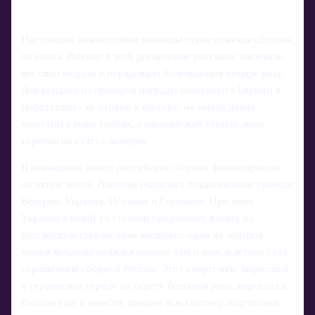
Настоящим локомотивом команды стала мужская сборная
по каноэ. Именно в этой дисциплине россияне завоевали
все свои медали и порадовали болельщиков четыре раза.
Для каждого из призеров награды чемпионата Европы в
Португалии - не первые в карьере, их имена давно
известны в мире гребли, а европейский турнир лишь
укрепил их статус лидеров.
В командном зачете российская сборная финишировала
на пятом месте. Впереди оказались традиционные гранды:
Венгрия, Украина, Испания и Германия. При этом
Украина в какой-то степени продолжает влиять на
российскую греблю даже косвенно: один из лидеров
нашей команды родился именно там и впоследствии стал
украшением сборной России. Этот спортсмен, выросший
в украинском городе на берегу большой реки, переехал в
Россию еще в юности, прошел всю систему подготовки