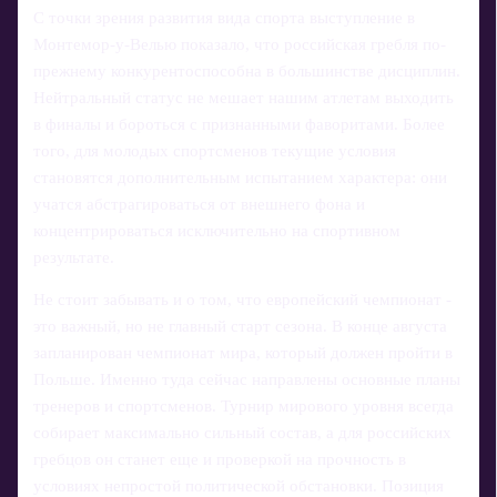
С точки зрения развития вида спорта выступление в
Монтемор-у-Велью показало, что российская гребля по-
прежнему конкурентоспособна в большинстве дисциплин.
Нейтральный статус не мешает нашим атлетам выходить
в финалы и бороться с признанными фаворитами. Более
того, для молодых спортсменов текущие условия
становятся дополнительным испытанием характера: они
учатся абстрагироваться от внешнего фона и
концентрироваться исключительно на спортивном
результате.
Не стоит забывать и о том, что европейский чемпионат -
это важный, но не главный старт сезона. В конце августа
запланирован чемпионат мира, который должен пройти в
Польше. Именно туда сейчас направлены основные планы
тренеров и спортсменов. Турнир мирового уровня всегда
собирает максимально сильный состав, а для российских
гребцов он станет еще и проверкой на прочность в
условиях непростой политической обстановки. Позиция