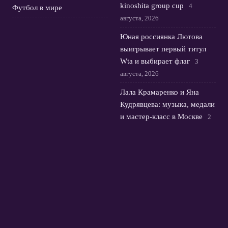
kinoshita group cup
4
Футбол в мире
августа, 2026
Юная россиянка Лютова
выигрывает первый титул
Wta и выбирает флаг
3
августа, 2026
Лала Крамаренко и Яна
Кудрявцева: музыка, медали
и мастер-класс в Москве
2
августа, 2026
Яна Кудрявцева и Лала
Крамаренко: праздник
гимнастики в центре
Москвы
1 августа, 2026
© 2026 Футбольная Орбита
Новости Зенита