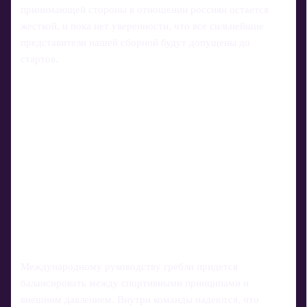
принимающей стороны в отношении россиян остается
жесткой, и пока нет уверенности, что все сильнейшие
представители нашей сборной будут допущены до
стартов.
Международному руководству гребли придется
балансировать между спортивными принципами и
внешним давлением. Внутри команды надеются, что