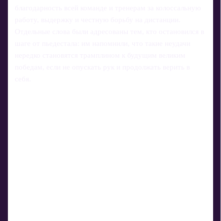
благодарность всей команде и тренерам за колоссальную
работу, выдержку и честную борьбу на дистанции.
Отдельные слова были адресованы тем, кто остановился в
шаге от пьедестала: им напомнили, что такие неудачи
нередко становятся трамплином к будущим великим
победам, если не опускать рук и продолжать верить в
себя.