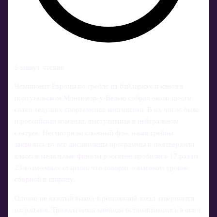
5 минут чтения
Чемпионат Европы по гребле на байдарках и каноэ в
португальском Монтемор-у-Велью собрал около шести
сотен ведущих спортсменов континента. В их числе была
и российская команда, выступавшая в нейтральном
статусе. Несмотря на сложный фон, наши гребцы
заявились во все дисциплины программы и подтвердили
класс: в медальные финалы россияне пробились 17 раз из
23 возможных стартов, что говорит о высоком уровне
сборной в ширину.
Однако не каждый выход в решающий заезд завершился
наградами. Трижды наша команда останавливалась в шаге