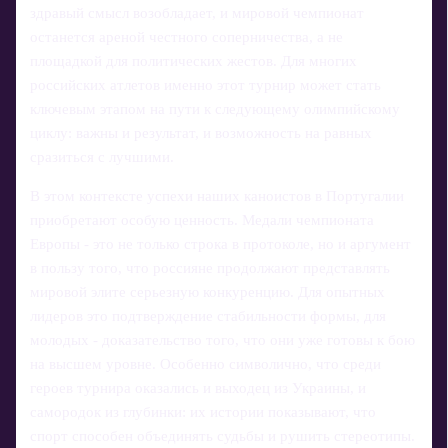
здравый смысл возобладает, и мировой чемпионат
останется ареной честного соперничества, а не
площадкой для политических жестов. Для многих
российских атлетов именно этот турнир может стать
ключевым этапом на пути к следующему олимпийскому
циклу: важны и результат, и возможность на равных
сразиться с лучшими.
В этом контексте успехи наших каноистов в Португалии
приобретают особую ценность. Медали чемпионата
Европы - это не только строка в протоколе, но и аргумент
в пользу того, что россияне продолжают представлять
мировой элите серьезную конкуренцию. Для опытных
лидеров это подтверждение стабильности формы, для
молодых - доказательство того, что они уже готовы к бою
на высшем уровне. Особенно символично, что среди
героев турнира оказались и выходец из Украины, и
самородок из глубинки: их истории показывают, что
спорт способен объединять судьбы и рушить стереотипы.