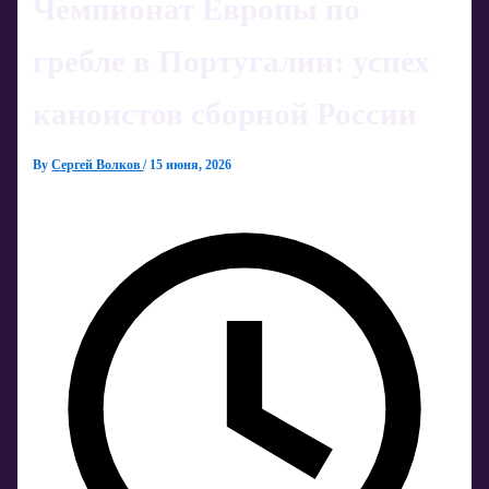
Чемпионат Европы по
гребле в Португалии: успех
каноистов сборной России
By
Сергей Волков
/
15 июня, 2026