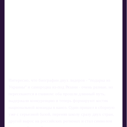
Интересно, что биографии двух лидеров - "подарка из
Украины" и самородка из-под Рязани - очень разные, но
пересекаются в главном: оба прошли длинный путь,
выдержали конкуренцию и теперь формируют костяк
национальной команды в каноэ. Один пришел в сборную
уже с серьезной базой, переняв школу сразу двух стран,
другой вырос на российских регионах и стал символом