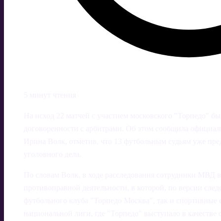
5 минут чтения
На исход 22 матчей с участием московского "Торпедо" бы
договоренности с арбитрами. Об этом сообщила официа
Ирина Волк, отметив, что 13 футбольным судьям уже пр
уголовного дела.
По словам Волк, в ходе расследования сотрудники МВД 
противоправной деятельности, в которой, по версии след
футбольного клуба "Торпедо Москва", так и спортивные 
национальной лиги, где "Торпедо" выступало в качестве 