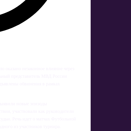
ло оказано незаконное влияние через
льный представитель МВД России
едъявлены обвинения в рамках
выявили новые эпизоды
ствия, участвовали как руководители
судьи. Речь идет о матчах Футбольной
одного из участников турнира.