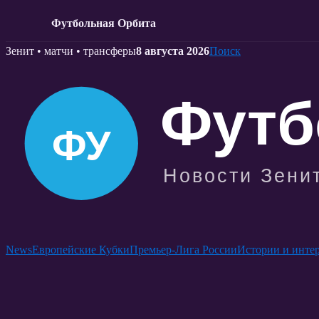
Футбольная Орбита
Skip
Зенит • матчи • трансферы
8 августа 2026
Поиск
to
content
News
Европейские Кубки
Премьер-Лига России
Истории и инте