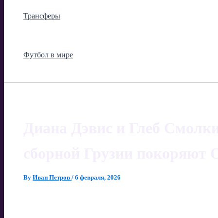
Трансферы
Футбол в мире
Диана Дэвис и Глеб Смолк
сборной Грузии покоряют
By
Иван Петров
/
6 февраля, 2026