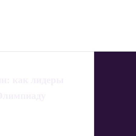
ин: как лидеры
 Олимпиаду