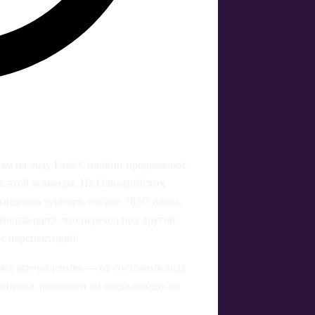
нцам на льду Глеб Смолкин продолжают
ров этой команды. На Олимпийских
андного турнира, набрав 78,97 балла.
 подтвердил, что переход под другой
с перспективой.
их впечатлениях — от состояния льда
вопроса, возможен ли когда-нибудь их