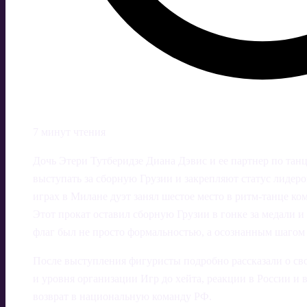
7 минут чтения
Дочь Этери Тутберидзе Диана Дэвис и ее партнер по та
выступать за сборную Грузии и закрепляют статус лиде
играх в Милане дуэт занял шестое место в ритм-танце ком
Этот прокат оставил сборную Грузии в гонке за медали и
флаг был не просто формальностью, а осознанным шагом 
После выступления фигуристы подробно рассказали о сво
и уровня организации Игр до хейта, реакции в России и 
возврат в национальную команду РФ.