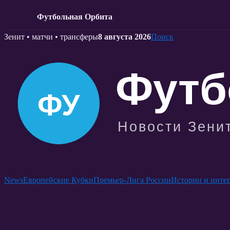
Футбольная Орбита
Skip
Зенит • матчи • трансферы
8 августа 2026
Поиск
to
content
News
Европейские Кубки
Премьер-Лига России
Истории и инте