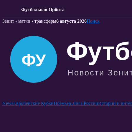
Футбольная Орбита
Skip
Зенит • матчи • трансферы
6 августа 2026
Поиск
to
content
News
Европейские Кубки
Премьер-Лига России
Истории и инте