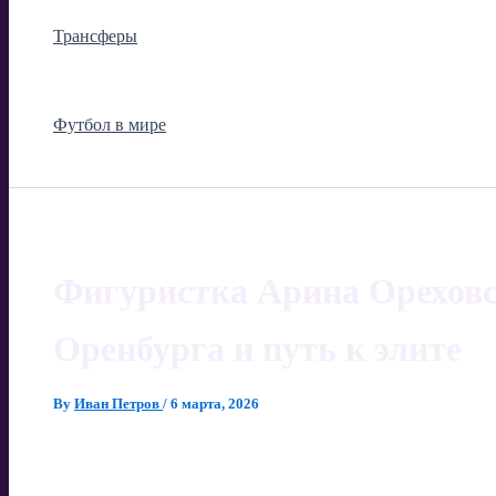
Трансферы
Футбол в мире
Фигуристка Арина Ореховс
Оренбурга и путь к элите
By
Иван Петров
/
6 марта, 2026