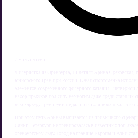
7 минут чтения
Фигуристка из Оренбурга, 14‑летняя Арина Ореховская, г
юниорского Гран-при России. Юная спортсменка исполни
элементов современного фигурного катания - четверной
набор прыжков под силу немногим даже среди старших сп
всю карьеру тренируется вдали от столичных школ, это п
При этом путь Арины выбивается из привычного сценари
Санкт-Петербург, не тренировалась в известных топ-акаде
оренбургском льду. Город на границе Европы и Азии стал