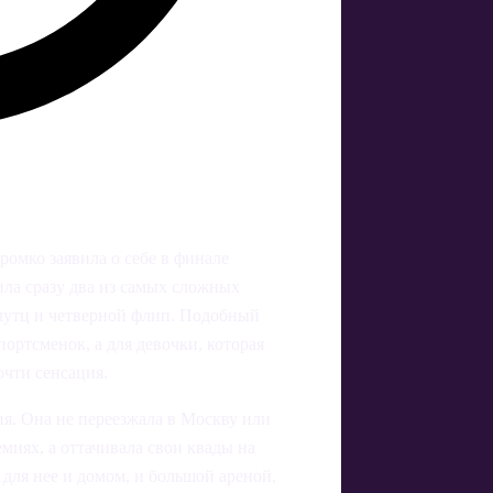
ромко заявила о себе в финале
ла сразу два из самых сложных
 лутц и четверной флип. Подобный
ортсменок, а для девочки, которая
очти сенсация.
я. Она не переезжала в Москву или
миях, а оттачивала свои квады на
 для нее и домом, и большой ареной,