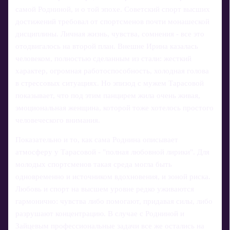
самой Родниной, и о той эпохе. Советский спорт высших
достижений требовал от спортсменов почти монашеской
дисциплины. Личная жизнь, чувства, сомнения - все это
отодвигалось на второй план. Внешне Ирина казалась
человеком, полностью сделанным из стали: жесткий
характер, огромная работоспособность, холодная голова
в стрессовых ситуациях. Но эпизод с мужем Тарасовой
показывает, что под этим панцирем жила очень живая,
эмоциональная женщина, которой тоже хотелось простого
человеческого внимания.
Показательно и то, как сама Роднина описывает
атмосферу у Тарасовой - "полная любовной лирики". Для
молодых спортсменов такая среда могла быть
одновременно и источником вдохновения, и зоной риска.
Любовь и спорт на высшем уровне редко уживаются
гармонично: чувства либо помогают, придавая силы, либо
разрушают концентрацию. В случае с Родниной и
Зайцевым профессиональные задачи все же остались на