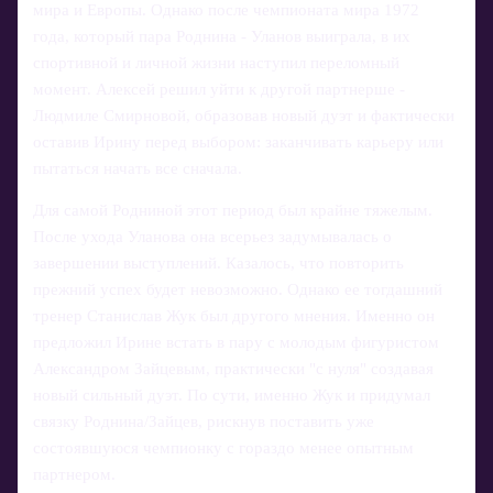
мира и Европы. Однако после чемпионата мира 1972
года, который пара Роднина - Уланов выиграла, в их
спортивной и личной жизни наступил переломный
момент. Алексей решил уйти к другой партнерше -
Людмиле Смирновой, образовав новый дуэт и фактически
оставив Ирину перед выбором: заканчивать карьеру или
пытаться начать все сначала.
Для самой Родниной этот период был крайне тяжелым.
После ухода Уланова она всерьез задумывалась о
завершении выступлений. Казалось, что повторить
прежний успех будет невозможно. Однако ее тогдашний
тренер Станислав Жук был другого мнения. Именно он
предложил Ирине встать в пару с молодым фигуристом
Александром Зайцевым, практически "с нуля" создавая
новый сильный дуэт. По сути, именно Жук и придумал
связку Роднина/Зайцев, рискнув поставить уже
состоявшуюся чемпионку с гораздо менее опытным
партнером.