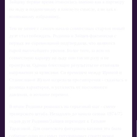
Зайцеву первое время относилась именно как к партнеру
по льду и подопечному в каком-то смысле, а не как к
возможному избраннику.
Тем не менее с самого начала совместных стартов новый
дуэт стал побеждать. Роднина и Зайцев фактически с
первых же соревнований подтвердили, что являются
парой высочайшего уровня. Более того, за всю их
совместную карьеру на льду они так ни разу и не
проиграли. Однако блестящие результаты не отменяли
напряжения за кулисами. Со временем между Ириной и
Станиславом Жуком назревали противоречия - сказалась и
разница характеров, и усталость от постоянного
давления, и желание перемен.
В итоге Роднина решилась на серьезный шаг - смену
тренерского штаба. Незадолго до начала сезона 1974/75
годов дуэт Роднина/Зайцев переходит к Татьяне
Тарасовой. Для советского фигурного катания это было
событие: одна из самых титулованных спортсменок