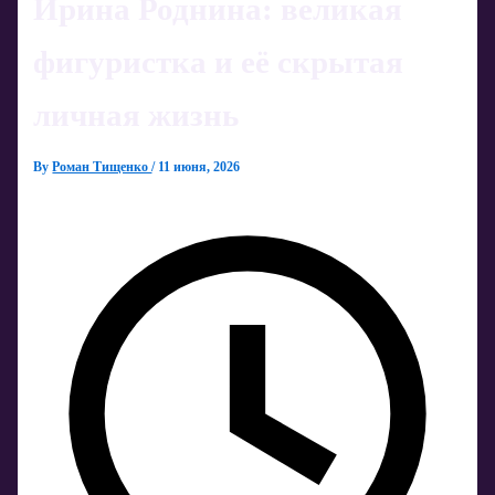
Ирина Роднина: великая
фигуристка и её скрытая
личная жизнь
By
Роман Тищенко
/
11 июня, 2026