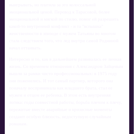
выигрывать, но платила за это колоссальной
эмоциональной ценой. Перевод к Тарасовой, более
эмоциональной и мягкой по стилю, помог ей разрешить
какой-то внутренний конфликт - и та "вспышка"
женственности в эпизоде с мужем Татьяны во многом
стала следствием того, что лед внутри самой Родниной
начал оттаивать.
Интересно и то, как в дальнейшем развивалась ее личная
жизнь. Со временем отношения с Александром Зайцевым
вышли за рамки чисто профессиональных: в 1975 году
они поженились. И тот самый партнер, которого она
поначалу воспринимала как младшего брата, стал ее
мужем и отцом ее ребенка. В этом есть внутренняя
логика: годы совместной работы, борьба плечом к плечу,
пережитые вместе аварийные и кризисные моменты
создают особую близость, недоступную случайным
романам.