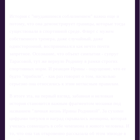
История с "неудавшимся соблазнением" важна еще и
потому, что она демонстрирует границы, которые тогда
существовали в спортивной среде. Флирт с мужем
собственного тренера, даже случайный, даже
односторонний, воспринимался как нечто почти
запретное. Осознание, что объект симпатии - супруг
Тарасовой, тут же вернуло Роднину в рамки строгих
спортивных норм. И реакция Ирины - ощущение, что ее
будто "прибили", - как раз говорит о том, насколько
серьезно она относилась к этим негласным правилам.
В итоге эта, на первый взгляд, забавная и неловкая
история становится важным фрагментом мозаики под
названием "личная жизнь Ирины Родниной". За сухими
цифрами титулов и наград скрывалась женщина, которая
училась совмещать в себе чемпиона и живого человека. И
то, что она так откровенно рассказала об этом эпизоде в