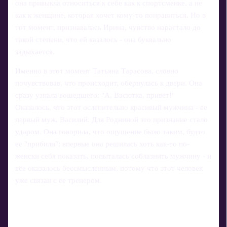
она привыкла относиться к себе как к спортсменке, а не
как к женщине, которая хочет кому-то понравиться. Но в
тот момент, признавалась Ирина, чувство нарастало до
такой степени, что ей казалось - она буквально
задыхается.
Именно в этот момент Татьяна Тарасова, словно
почувствовав, что происходит, обернулась к двери. Она
сразу узнала вошедшего: "А, Васютка, привет!"
Оказалось, что этот ослепительно красивый мужчина - ее
первый муж, Василий. Для Родниной это признание стало
ударом. Она говорила, что ощущение было таким, будто
ее "прибили": впервые она решилась хоть как-то по-
женски себя показать, попыталась соблазнить мужчину - и
все оказалось бессмысленным, потому что этот человек
уже связан с ее тренером.