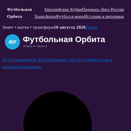
Футбольная
Европейские Кубки
Премьер-Лига России
Орбита
Трансферы
Футбол в мире
Истории и интервью
Skip
Зенит • матчи • трансферы
10 августа 2026
Поиск
to
content
News
Европейские Кубки
Премьер-Лига России
Истории и
интервью
Трансферы