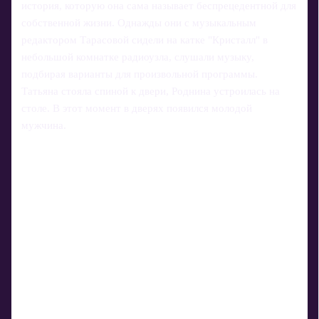
история, которую она сама называет беспрецедентной для
собственной жизни. Однажды они с музыкальным
редактором Тарасовой сидели на катке "Кристалл" в
небольшой комнатке радиоузла, слушали музыку,
подбирая варианты для произвольной программы.
Татьяна стояла спиной к двери, Роднина устроилась на
столе. В этот момент в дверях появился молодой
мужчина.