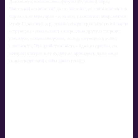
Для многих поклонников фигуры Родниной образ
"железной чемпионки" долго заслонял ее личные коллизии.
Однако в ее мемуарах - и эпизод с попыткой понравиться
мужу Тарасовой, и рассказы о партнерах, и воспоминания
о тренерах - показывают совершенно другую сторону:
ранимую, сомневающуюся, иногда смешную в своей
неловкости. Эта двойственность - одна из причин, по
которой интерес к ее судьбе не пропадает, даже когда
годы спортивной славы давно позади.