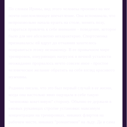
По словам Ирины, вид этого человека произвел на нее
почти ошеломляющее впечатление. Она вспоминала, что
непроизвольно начала ерзать на столе, менять позу,
стараться привлечь к себе внимание - поведение, которое
было для нее абсолютно нехарактерно. Спортсменка
признавалась: ей вдруг до отчаяния захотелось
понравиться этому незнакомцу. В ее привычном мире
тренировок, изнуряющих нагрузок и вечной усталости
неожиданно прорвалось нечто совсем иное - простое
человеческое желание обратить на себя взгляд красивого
мужчины.
Роднина писала, что это был первый случай в ее жизни,
когда она настолько явно ощущала в себе такую
"немножко кокетливую" сторону. Обычно ее держали в
ежовых рукавицах строгие установки: максимум
концентрации на тренировках, никаких флиртов на
рабочем месте, никаких "романтиков" на льду. Да и сама