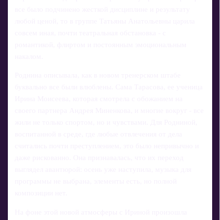
все было подчинено жесткой дисциплине и результату
любой ценой, то в группе Татьяны Анатольевны царила
совсем иная, почти театральная обстановка - с
романтикой, флиртом и постоянным эмоциональным
накалом.
Роднина описывала, как в новом тренерском штабе
буквально все были влюблены. Сама Тарасова, ее ученица
Ирина Моисеева, которая смотрела с обожанием на
своего партнера Андрея Миненкова, и многие вокруг - все
жили не только спортом, но и чувствами. Для Родниной,
воспитанной в среде, где любые отвлечения от дела
считались почти преступлением, это было непривычно и
даже рискованно. Она признавалась, что их переход
выглядел авантюрой: осень уже наступила, музыка для
программы не выбрана, элементы есть, но полной
композиции нет.
На фоне этой новой атмосферы с Ириной произошла