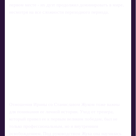
первом месте - их дуэт продолжил доминировать в мире,
несмотря на все сложности переходного периода.
Отношения Ирины со Станиславом Жуком тоже важны
для понимания ее личной истории. Уход от тренера,
который привел ее к первым великим победам, был не
только профессиональным, но и внутренним
освобождением. Под руководством Жука она научилась