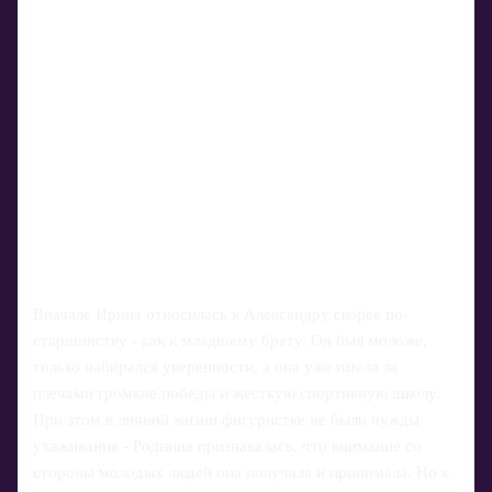
Вначале Ирина относилась к Александру скорее по-
старшинству - как к младшему брату. Он был моложе,
только набирался уверенности, а она уже имела за
плечами громкие победы и жесткую спортивную школу.
При этом в личной жизни фигуристке не были чужды
ухаживания - Роднина признавалась, что внимание со
стороны молодых людей она получала и принимала. Но к