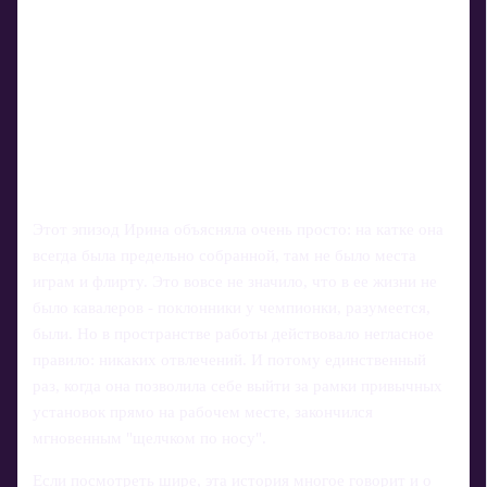
Этот эпизод Ирина объясняла очень просто: на катке она
всегда была предельно собранной, там не было места
играм и флирту. Это вовсе не значило, что в ее жизни не
было кавалеров - поклонники у чемпионки, разумеется,
были. Но в пространстве работы действовало негласное
правило: никаких отвлечений. И потому единственный
раз, когда она позволила себе выйти за рамки привычных
установок прямо на рабочем месте, закончился
мгновенным "щелчком по носу".
Если посмотреть шире, эта история многое говорит и о