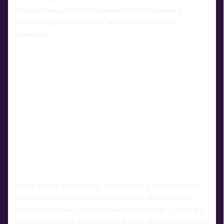
страны покидает своего знаменитого наставника и
доверяет карьеру молодой, но уже амбициозной
тренерше.
Позже Ирина вспоминала, что переход к Тарасовой стал
для нее настоящим культурным шоком. В своей книге
"Слеза чемпионки" она сравнивала атмосферу у Жука и у
Тарасовой как два разных мира. Если у прежнего тренера