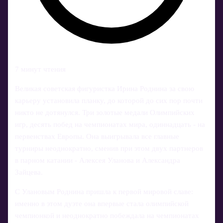
7 минут чтения
Великая советская фигуристка Ирина Роднина за свою
карьеру установила планку, до которой до сих пор почти
никто не дотянулся. Три золотые медали Олимпийских
игр, десять побед на чемпионатах мира, одиннадцать - на
первенствах Европы. Она выигрывала все главные
турниры неоднократно, сменив при этом двух партнеров
в парном катании - Алексея Уланова и Александра
Зайцева.
С Улановым Роднина пришла к первой мировой славе:
именно в этом дуэте она впервые стала олимпийской
чемпионкой и неоднократно побеждала на чемпионатах