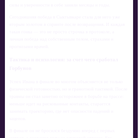
силы и уверенности в себе заняли месяцы и годы.
Сегодняшняя победа в Сыктывкаре стала для него уже
вторым золотом в спринте после возвращения. И каждая
такая гонка — это не просто строчка в протоколе, а
личная победа над собственным телом, страхами и
прогнозами врачей.
Тактика и психология: за счет чего сработал
Горбунов
Успех Ивана в финале во многом объясняется не только
физической готовностью, но и грамотной тактикой. После
травмы он стал заметно осторожнее в борьбе на трассе:
меньше идет на рискованные контакты, старается
занимать траекторию, где нет опасности падений и
зацепов.
В финале он не бросился бездумно вперед с первых
метров, а сохранил силы на ключевой отрезок. Его