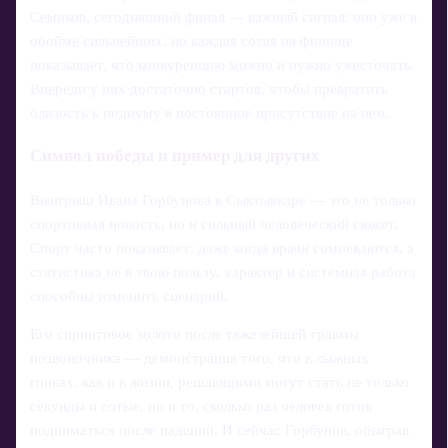
Семиков, сегодняшний финал — важный сигнал: они уже в
обойме сильнейших, но каждая сотая на финише
показывает, что конкуренцию можно и нужно ужесточать.
Впереди у них достаточно стартов, чтобы превратить
близость к подиуму в постоянное присутствие на нем.
Символ победы и пример для других
Выигрыш Ивана Горбунова в Сыктывкаре — это не только
спортивная новость, но и сильный человеческий сюжет.
Спорт часто показывает: даже когда врачи сомневаются, а
статистика не в твою пользу, характер и системная работа
способны изменить сценарий.
Его спринтовое золото после тяжелейшей травмы
позвоночника — демонстрация того, что в лыжных
гонках, как и в жизни, решающими могут стать не только
секунды и сотые, но и то, сколько раз человек готов
подниматься после падений. И сейчас Горбунов, обыграв