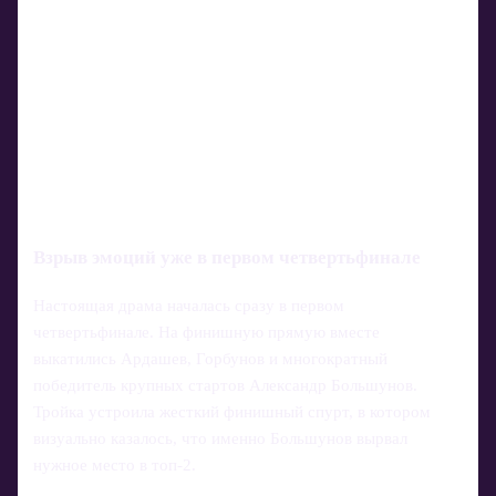
Взрыв эмоций уже в первом четвертьфинале
Настоящая драма началась сразу в первом
четвертьфинале. На финишную прямую вместе
выкатились Ардашев, Горбунов и многократный
победитель крупных стартов Александр Большунов.
Тройка устроила жесткий финишный спурт, в котором
визуально казалось, что именно Большунов вырвал
нужное место в топ‑2.