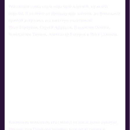
Решающая гонка стала образцом плотной, мужской
борьбы. В отличие от предыдущих забегов, до финальной
прямой добрались все шестеро участников:
Иван Горбунов, Сергей Ардашев, Владислав Осипов,
Константин Тиунов, Александр Бакуров и Илья Семиков.
Ключевым моментом стал выход на последнюю прямую.
Именно там Горбунов проявил холодную голову и