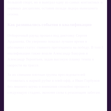
большой спорт, но и выиграл одну из самых контактных и
нервных дисциплин, оставив позади лидера нынешнего
сезона.
Как развивались события в квалификации
Отборочный раунд прошел под диктовку Сергея
Ардашева. Он уверенно показал лучшее время и
обозначил статус главного претендента на победу. В топ‑3
квалификации также вошли Александр Бакуров и
Александр Терентьев, задав высокую планку темпа и
скорости на трассе.
За их спинами плотная группа преследователей
готовилась к жаркой рубке в плей-офф, а Иван Горбунов
без лишнего шума и внимания спокойно прошел в
следующую стадию, экономя силы к решающим забегам.