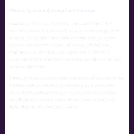
Мороз, трасса и фактор Сыктывкара
Сыктывкар встретил участников крепким морозом и
жесткой, быстрой трассой. В таких условиях возрастает
роль смазки, правильного выбора инвентаря и умения
работать по жесткой лыжне. Ошибки на поворотах,
подобные той, что допустил Терентьев, становятся
особенно дорогостоящими: снежный рельеф не прощает
лишних движений.
Команды техников проделали огромную работу, подбирая
оптимальные варианты под температуру и состояние
снега. Финальная шестерка — это во многом и победа
сервис-бригад, которые дали своим лидерам быстрые
лыжи именно на решающие забеги.