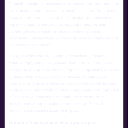
Первый полуфинал начался с организационной ошибки: на
старт вышло лишь пять участников — Тихону Кочергину
банально не принесли стартовый номер, и он оказался за
бортом гонки до свистка. Это редкий и неприятный
случай для соревнований такого уровня, который,
безусловно, скажется на настроении самого спортсмена и
его тренерского штаба.
По ходу забега состав лидеров сузился еще сильнее:
Никита Горбунов не выдержал темп и постепенно отпал
от группы фаворитов. В итоге борьба за прямые путевки в
финал развернулась между Осиповым, Ардашевым и
Семиковым, к ним цеплялся и Иван Горбунов. На финише
мощнее всех сработали Осипов и Ардашев, но и Горбунов
с Семиковым, благодаря высочайшему темпу этого
полуфинала, прошли в финал по времени. Первый
полуфинал оказался самым быстрым.
Ошибка Терентьева и сенсация второго