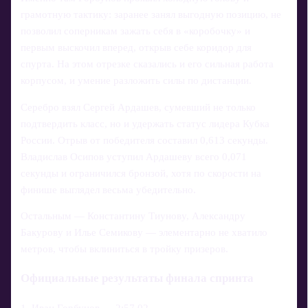
грамотную тактику: заранее занял выгодную позицию, не
позволил соперникам зажать себя в «коробочку» и
первым выскочил вперед, открыв себе коридор для
спурта. На этом отрезке сказались и его сильная работа
корпусом, и умение разложить силы по дистанции.
Серебро взял Сергей Ардашев, сумевший не только
подтвердить класс, но и удержать статус лидера Кубка
России. Отрыв от победителя составил 0,613 секунды.
Владислав Осипов уступил Ардашеву всего 0,071
секунды и ограничился бронзой, хотя по скорости на
финише выглядел весьма убедительно.
Остальным — Константину Тиунову, Александру
Бакурову и Илье Семикову — элементарно не хватило
метров, чтобы вклиниться в тройку призеров.
Официальные результаты финала спринта