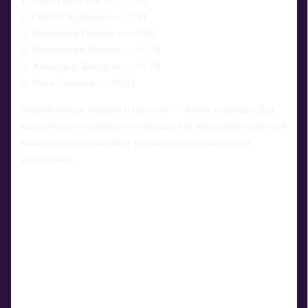
1. Иван Горбунов — 2:57,02
2. Сергей Ардашев — +0,61
3. Владислав Осипов — +0,68
4. Константин Тиунов — +0,78
5. Александр Бакуров — +0,79
6. Илья Семиков — +0,81
Разрыв между первым и шестым — менее секунды. Для
классического спринта это показатель невероятно плотной
конкуренции и высокого уровня подготовленности
участников.