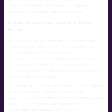
преследователей и избежать «ножниц» на финише,
которые нередко ломают спринтерские забеги.
Влияние результата на общий зачет Кубка
России
Для Сергея Ардашева второе место — не поражение, а
стратегически важный результат. Он сохранил лидерство в
общем зачете Кубка России, продолжает набирать
стабильные очки и демонстрировать высокую форму на
протяжении всего сезона. При этом поражение от
Горбунова в отдельной гонке лишь подогревает интригу в
спринтерской части календаря.
Горбунов же этим золотом всерьез заявил о себе в борьбе
за высокие позиции в спринтерском зачете. Если он
удержит текущее состояние и обойдется без новых травм,
то к концу сезона вполне может вмешаться в спор за
лидирующие строчки и по сумме баллов.