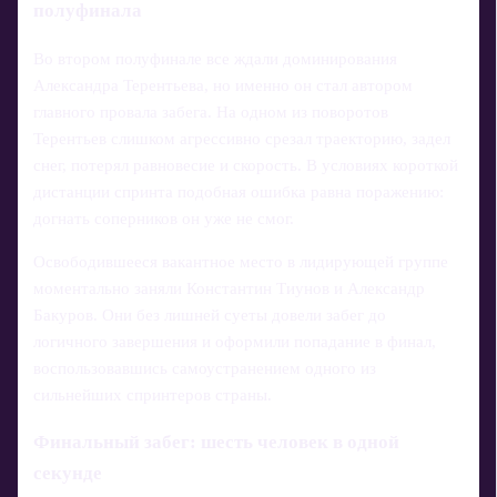
полуфинала
Во втором полуфинале все ждали доминирования
Александра Терентьева, но именно он стал автором
главного провала забега. На одном из поворотов
Терентьев слишком агрессивно срезал траекторию, задел
снег, потерял равновесие и скорость. В условиях короткой
дистанции спринта подобная ошибка равна поражению:
догнать соперников он уже не смог.
Освободившееся вакантное место в лидирующей группе
моментально заняли Константин Тиунов и Александр
Бакуров. Они без лишней суеты довели забег до
логичного завершения и оформили попадание в финал,
воспользовавшись самоустранением одного из
сильнейших спринтеров страны.
Финальный забег: шесть человек в одной
секунде