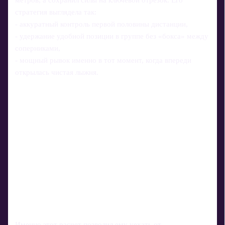
стратегия выглядела так:
- аккуратный контроль первой половины дистанции,
- удержание удобной позиции в группе без «бокса» между
соперниками,
- мощный рывок именно в тот момент, когда впереди
открылась чистая лыжня.
Именно этот расчет позволил ему уехать от