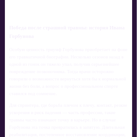
Победа после страшной травмы: история Ивана
Горбунова
Особую ценность триумф Горбунова приобретает на фоне
его травматичной биографии. Несколько сезонов назад в
одной из гонок он тяжело упал, получив серьезнейшее
повреждение позвоночника. Тогда врачи осторожно
говорили о возможности вернуться хотя бы к нормальной
жизни без боли, а вопрос о профессиональном спорте
ставился под сомнение.
Для спринтера, где борьба плечом к плечу, контакт, резкие
ускорения и риск падения — часть профессии, такие
травмы часто означают точку в карьере. Но в случае
Горбунова эта точка превратилась в запятую. Длительная
реабилитация, постепенное восстановление координации,