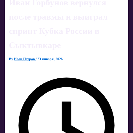
Иван Горбунов вернулся
после травмы и выиграл
спринт Кубка России в
Сыктывкаре
By
Иван Петров
/
23 января, 2026