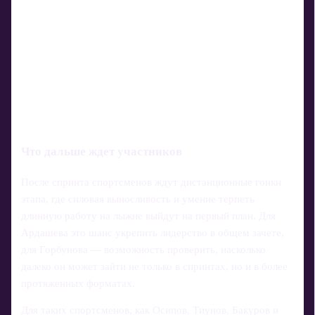
Что дальше ждет участников
После спринта спортсменов ждут дистанционные гонки
этапа, где силовая выносливость и умение терпеть
длинную работу на лыжне выйдут на первый план. Для
Ардашева это шанс укрепить лидерство в общем зачете,
для Горбунова — возможность проверить, насколько
далеко он может зайти не только в спринтах, но и в более
протяженных форматах.
Для таких спортсменов, как Осипов, Тиунов, Бакуров и