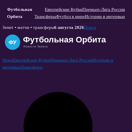
Футбольная
Европейские Кубки
Премьер-Лига России
Орбита
Трансферы
Футбол в мире
Истории и интервью
Skip
Зенит • матчи • трансферы
6 августа 2026
Поиск
to
content
News
Европейские Кубки
Премьер-Лига России
Истории и
интервью
Трансферы