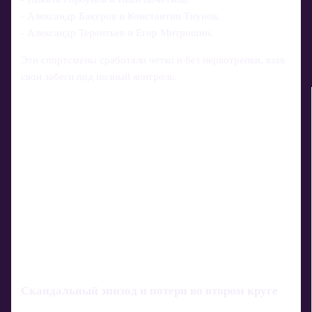
- Александр Бакуров и Константин Тиунов,
- Александр Терентьев и Егор Митрошин.
Эти спортсмены сработали четко и без нервотрепки, взяв
свои забеги под полный контроль.
Скандальный эпизод и потери во втором круге