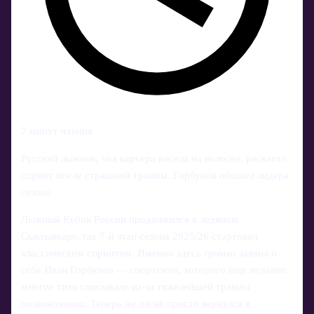
7 минут чтения
Русский лыжник, чья карьера висела на волоске, раскатал
спринт после страшной травмы. Горбунов обошел лидера
сезона
Лыжный Кубок России продолжился в ледяном
Сыктывкаре, где 7‑й этап сезона 2025/26 стартовал
классическим спринтом. Именно здесь громко заявил о
себе Иван Горбунов — спортсмен, которого еще недавно
многие тихо списывали из-за тяжелейшей травмы
позвоночника. Теперь же он не просто вернулся в