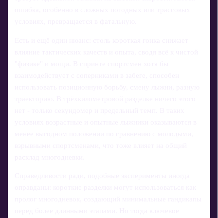
ошибка, особенно в сложных погодных или трассовых
условиях, превращается в фатальную.
Есть и ещё один нюанс: столь короткая гонка снижает
влияние тактических качеств и опыта, сводя всё к чистой
"физике" и мощи. В спринте спортсмен хотя бы
взаимодействует с соперниками в забеге, способен
использовать позиционную борьбу, смену лыжни, разную
траекторию. В трёхкилометровой разделке ничего этого
нет - только секундомер и предельный темп. В таких
условиях возрастные и опытные лыжники оказываются в
менее выгодном положении по сравнению с молодыми,
взрывными спортсменами, что тоже влияет на общий
расклад многодневки.
Справедливости ради, подобные эксперименты иногда
оправданы: короткие разделки могут использоваться как
пролог многодневок, создающий минимальные гандикапы
перед более длинными этапами. Но тогда ключевое