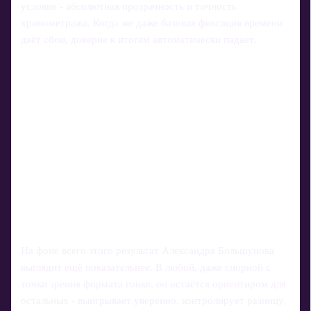
условие - абсолютная прозрачность и точность
хронометража. Когда же даже базовая фиксация времени
даёт сбои, доверие к итогам автоматически падает.
На фоне всего этого результат Александра Большунова
выглядит ещё показательнее. В любой, даже спорной с
точки зрения формата гонке, он остаётся ориентиром для
остальных - выигрывает уверенно, контролирует разницу,