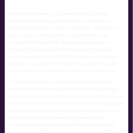
Отдельная проблема - восприятие такой дистанции
самими спортсменами. Для одних это шанс быстро
заехать в общий зачет "Тура", для других - риск "сжечь"
себя на старте многодневки, которая включает ещё
несколько тяжёлых гонок. Три километра коньком - это
всегда почти максимальная интенсивность, а значит,
восстановление после такой работы может растянуться
дольше, чем кажется. Особенно это важно для тех, кто
делает ставку на общий зачёт, а не на отдельные этапы.
С точки зрения подготовки, 3-километровая разделка
мало соответствует традиционным целям конца сезона.
Обычно тренеры используют оставшиеся старты либо для
обкатки классических дистанций, либо для моделирования
будущих международных гонок. Короткий формат мало
помогает оценить устойчивость функционального
состояния, зато сильно нагружает нервную систему и
требует идеальной техники на высокой скорости. Любая