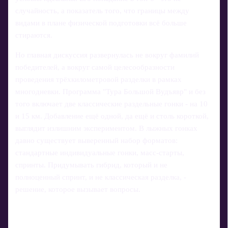
случайность, а показатель того, что границы между
видами в плане физической подготовки всё больше
стираются.
Но главная дискуссия развернулась не вокруг фамилий
победителей, а вокруг самой целесообразности
проведения трёхкилометровой разделки в рамках
многодневки. Программа "Тура Большой Вудъявр" и без
того включает две классические раздельные гонки - на 10
и 15 км. Добавление ещё одной, да ещё и столь короткой,
выглядит излишним экспериментом. В лыжных гонках
давно существует выверенный набор форматов:
стандартные индивидуальные гонки, масс-старты,
спринты. Придумывать гибрид, который и не
полноценный спринт, и не классическая разделка, -
решение, которое вызывает вопросы.