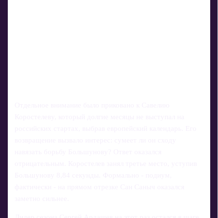
Отдельное внимание было приковано к Савелию
Коростелеву, который долгие месяцы не выступал на
российских стартах, выбрав европейский календарь. Его
возвращение вызвало интерес: сумеет ли он сходу
навязать борьбу Большунову? Ответ оказался
отрицательным. Коростелев занял третье место, уступив
Большунову 8,84 секунды. Формально - подиум,
фактически - на прямом отрезке Сан Саныч оказался
заметно сильнее.
Лидер сезона Сергей Ардашев на этот раз остался в шаге