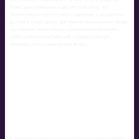
Гонка транслировалась в другом телепакете, что
автоматически отрезало часть аудитории, у которой нет
доступа к этому каналу. Для финала национального Кубка
это выглядит, мягко говоря, сомнительным решением:
статус соревнований высокий, а увидеть одну из
ключевых гонок сезона смогли не все.
У женщин с самого начала казалось, что сюрприз может