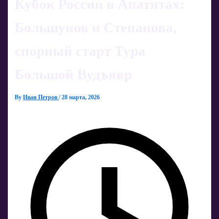
Кубок России в Апатитах:
Большунов и Степанова,
спорный старт Тура
Большой Вудъявр
By
Иван Петров
/
28 марта, 2026