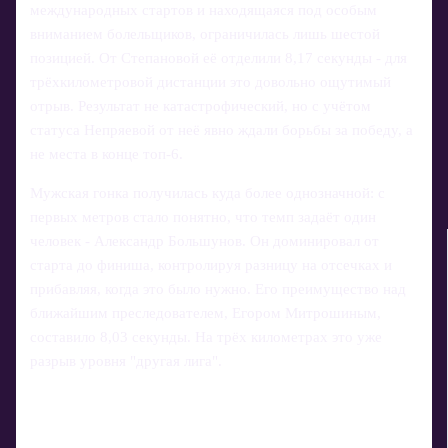
международных стартов и находящаяся под особым
вниманием болельщиков, ограничилась лишь шестой
позицией. От Степановой её отделили 8,17 секунды - для
трёхкилометровой дистанции это довольно ощутимый
отрыв. Результат не катастрофический, но с учётом
статуса Непряевой от неё явно ждали борьбы за победу, а
не места в конце топ-6.
Мужская гонка получилась куда более однозначной: с
первых метров стало понятно, что темп задаёт один
человек - Александр Большунов. Он доминировал от
старта до финиша, контролируя разницу на отсечках и
прибавляя, когда это было нужно. Его преимущество над
ближайшим преследователем, Егором Митрошиным,
составило 8,03 секунды. На трёх километрах это уже
разрыв уровня "другая лига".