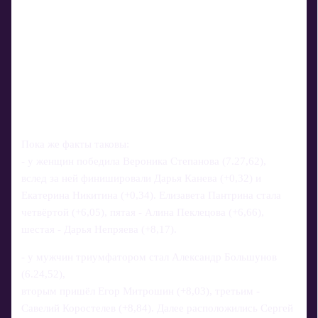
Пока же факты таковы:
- у женщин победила Вероника Степанова (7.27,62),
вслед за ней финишировали Дарья Канева (+0,32) и
Екатерина Никитина (+0,34). Елизавета Пантрина стала
четвёртой (+6,05), пятая - Алина Пеклецова (+6,66),
шестая - Дарья Непряева (+8,17).
- у мужчин триумфатором стал Александр Большунов
(6.24,52),
вторым пришёл Егор Митрошин (+8,03), третьим -
Савелий Коростелев (+8,84). Далее расположились Сергей