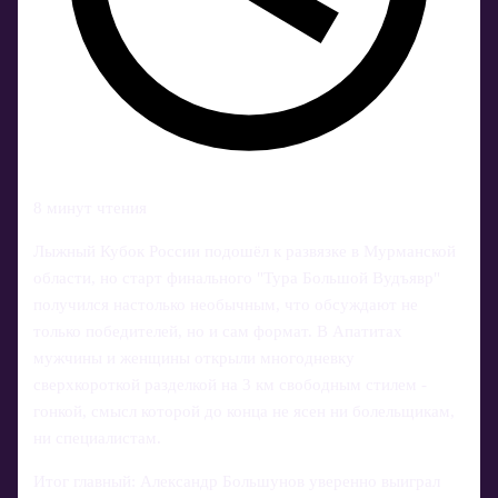
8 минут чтения
Лыжный Кубок России подошёл к развязке в Мурманской
области, но старт финального "Тура Большой Вудъявр"
получился настолько необычным, что обсуждают не
только победителей, но и сам формат. В Апатитах
мужчины и женщины открыли многодневку
сверхкороткой разделкой на 3 км свободным стилем -
гонкой, смысл которой до конца не ясен ни болельщикам,
ни специалистам.
Итог главный: Александр Большунов уверенно выиграл