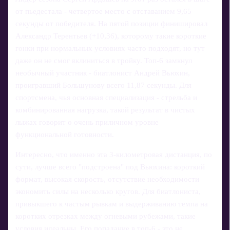
от пьедестала - четвертое место с отставанием 9,65
секунды от победителя. На пятой позиции финишировал
Александр Терентьев (+10,36), которому такие короткие
гонки при нормальных условиях часто подходят, но тут
даже он не смог вклиниться в тройку. Топ-6 замкнул
необычный участник - биатлонист Андрей Вьюхин,
проигравший Большунову всего 11,87 секунды. Для
спортсмена, чья основная специализация - стрельба и
комбинированная нагрузка, такой результат в чистых
лыжах говорит о очень приличном уровне
функциональной готовности.
Интересно, что именно эта 3-километровая дистанция, по
сути, лучше всего "подстроена" под Вьюхина: короткий
формат, высокая скорость, отсутствие необходимости
экономить силы на несколько кругов. Для биатлониста,
привыкшего к частым рывкам и выдерживанию темпа на
коротких отрезках между огневыми рубежами, такие
условия идеальны. Его попадание в топ-6 - это не