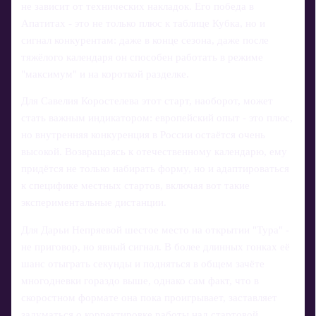
не зависит от технических накладок. Его победа в
Апатитах - это не только плюс к таблице Кубка, но и
сигнал конкурентам: даже в конце сезона, даже после
тяжёлого календаря он способен работать в режиме
"максимум" и на короткой разделке.
Для Савелия Коростелева этот старт, наоборот, может
стать важным индикатором: европейский опыт - это плюс,
но внутренняя конкуренция в России остаётся очень
высокой. Возвращаясь к отечественному календарю, ему
придётся не только набирать форму, но и адаптироваться
к специфике местных стартов, включая вот такие
экспериментальные дистанции.
Для Дарьи Непряевой шестое место на открытии "Тура" -
не приговор, но явный сигнал. В более длинных гонках её
шанс отыграть секунды и подняться в общем зачёте
многодневки гораздо выше, однако сам факт, что в
скоростном формате она пока проигрывает, заставляет
задуматься о корректировке работы над стартовой