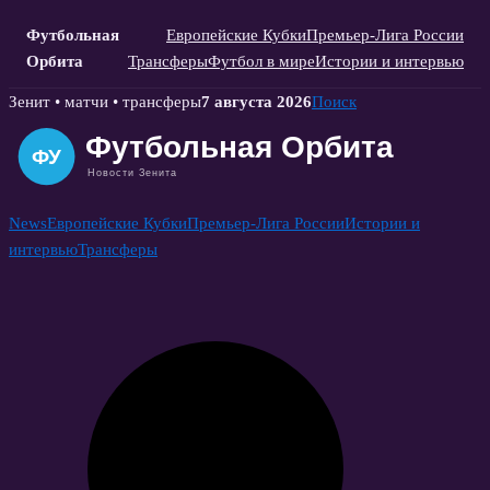
Футбольная
Европейские Кубки
Премьер-Лига России
Орбита
Трансферы
Футбол в мире
Истории и интервью
Skip
Зенит • матчи • трансферы
7 августа 2026
Поиск
to
content
News
Европейские Кубки
Премьер-Лига России
Истории и
интервью
Трансферы