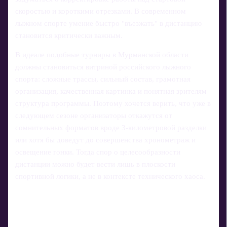
скоростью и короткими отрезками. В современном
лыжном спорте умение быстро "въезжать" в дистанцию
становится критически важным.
В идеале подобные турниры в Мурманской области
должны становиться витриной российского лыжного
спорта: сложные трассы, сильный состав, грамотная
организация, качественная картинка и понятная зрителям
структура программы. Поэтому хочется верить, что уже в
следующем сезоне организаторы откажутся от
сомнительных форматов вроде 3-километровой разделки
или хотя бы доведут до совершенства хронометраж и
освещение гонки. Тогда спор о целесообразности
дистанции можно будет вести лишь в плоскости
спортивной логики, а не в контексте технического хаоса.