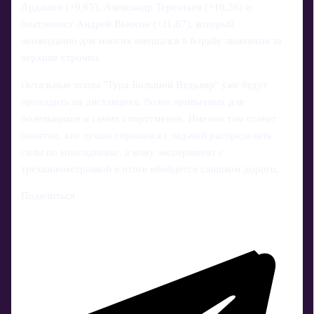
Ардашев (+9,65), Александр Терентьев (+10,36) и
биатлонист Андрей Вьюхин (+11,87), который
неожиданно для многих вмешался в борьбу лыжников за
верхние строчки.
Остальные этапы "Тура Большой Вудъявр" уже будут
проходить на дистанциях, более привычных для
болельщиков и самих спортсменов. Именно там станет
понятно, кто лучше справился с задачей распределить
силы по многодневке, а кому эксперимент с
трёхкилометровкой в итоге обойдётся слишком дорого.
Поделиться