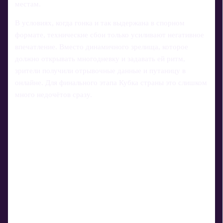
местам.
В условиях, когда гонка и так выдержана в спорном
формате, технические сбои только усиливают негативное
впечатление. Вместо динамичного зрелища, которое
должно открывать многодневку и задавать ей ритм,
зрители получили отрывочные данные и путаницу в
онлайне. Для финального этапа Кубка страны это слишком
много недочётов сразу.