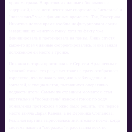
хронометража. В протоколах данные обновлялись с
задержкой, из-за чего некоторые спортсмены "исчезали" и
"появлялись" уже с финишным временем. Так, Екатерина
Никитина долгое время вообще не фигурировала среди
завершивших женскую гонку, хотя по факту уже
финишировала и претендовала на призы. Лишь спустя
какое-то время данные скорректировались, и она заняла
положенное ей место в тройке.
Похожая история произошла и с Сергеем Ардашевым в
мужской гонке: его результат тоже не сразу отобразился
корректно, что поначалу вводило в заблуждение и
зрителей, и специалистов, пытавшихся оперативно
подвести итоги. Самым же странным моментом стал
виртуальный "победитель" женской гонки: по ходу
обновления протоколов можно было решить, что первое
место заняла Дарья Канева, а не Вероника Степанова.
Реальная картина вырисовалась значительно позже, когда
система наконец "собралась" и расставила всех по