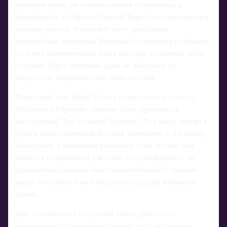
мужскую гонку, не оставив шансов соперникам, а
вернувшийся из Европы Савелий Коростелев ограничился
третьим местом. В женской части программы
олимпийская чемпионка Вероника Степанова разобралась
со всеми оппонентками, тогда как одна из главных звёзд
сборной, Дарья Непряева, даже не добралась до
пьедестала, завершив гонку лишь шестой.
Финальный этап Кубка России разместили на трассах
Апатитов и Кировска - именно здесь проводится
многодневка "Тур Большой Вудъявр". Год назад титулы в
общем зачёте завоевали Наталья Терентьева и Александр
Большунов, и нынешний розыгрыш тоже должен был
начаться в привычном для таких стартов формате, но
организаторы решили поэкспериментировать: первым
видом поставили 3-километровую разделку коньковым
ходом.
При этом женский и мужской забеги зрители по
федеральному спортивному каналу так и не увидели.