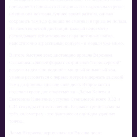
преподнести Елизавета Пантрина. На стартовом отрезке
именно она показала лучшее время разгона, однако
сохранить темп до финиша не смогла и в призы не попала.
На такой короткой дистанции каждый недосмотр
раскладывает всё мгновенно: пара неточных шагов,
недостаточно агрессивный подъем - и медали уже мимо.
В итоге быстрее всех дистанцию прошла Вероника
Степанова. Для неё формат скоростной "спринтерской"
разделки идеально подошёл: мощный коньковый ход,
умение разгоняться с первых метров и держать высокий
темп до финиша сделали своё дело. Второе место
поделили сразу две спортсменки - Дарья Канева и
Екатерина Никитина, уступив Степановой всего 0,32 и
0,34 секунды соответственно. Разрыв в три десятых на
трёх километрах - это фактически один-два удачных
толчка.
Дарья Непряева, вернувшаяся в Россию после