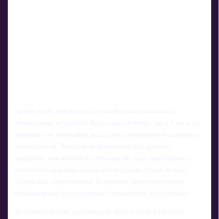
Кроме того, наблюдать за такой гонкой оказалось
неожиданно неудобно. Всего две отсечки - на 1,5 км и на
финише - не позволяли выстроить нормальную динамику
мероприятия. Зрители не понимали, кто реально
лидирует, как меняется ситуация по ходу дистанции, а
комментаторы вынуждены были гадать, теряя из виду
отдельных спортсменов. В прямом эфире регулярно
возникали паузы и путаница с позициями участников.
Дополнительную неразбериху внёс и сбой в системе