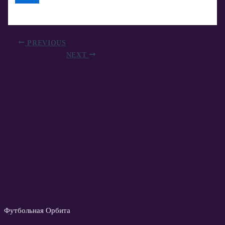
PREVIOUS
NEXT
Футбольная Орбита