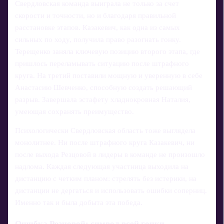
Свердловская команда выиграла не только за счет
скорости и точности, но и благодаря правильной
расстановке этапов. Казакевич, как одна из самых
сильных по ходу, получила право разогнать гонку.
Терещенко заняла ключевую позицию второго этапа, где
пришлось переламывать ситуацию после штрафного
круга. На третий поставили мощную и уверенную в себе
Анастасию Шевченко, способную создать решающий
разрыв. Завершала эстафету хладнокровная Наталия,
умеющая сохранять преимущество.
Психологически Свердловская область тоже выглядела
монолитнее. Ни после штрафного круга Казакевич, ни
после выхода Резцовой в лидеры в команде не произошло
надлома. Каждая следующая участница выходила на
дистанцию с четким планом: стрелять без истерики, на
дистанции не дергаться и использовать ошибки соперниц.
Именно так и была добыта эта победа.
Ошибка Резцовой: символ всей гонки