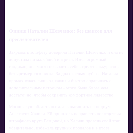
Финиш Наталии Шевченко: без шансов для
преследователей
Закрывать эстафету доверили Наталии Шевченко, и она не
допустила ни малейшей интриги. Имея огромный
гандикап, она могла позволить себе стрелять аккуратно,
без чрезмерного риска. За два огневых рубежа Наталия
промахнулась лишь однажды и быстро справилась с
дополнительным патроном - этого было более чем
достаточно, чтобы сохранить комфортное лидерство.
Московскую область пыталась вытащить на подиум
Анастасия Халили. Ей пришлось исправлять последствия
штрафного круга Резцовой, но Халили провела свой этап
убедительно, избежала крупных провалов и в итоге