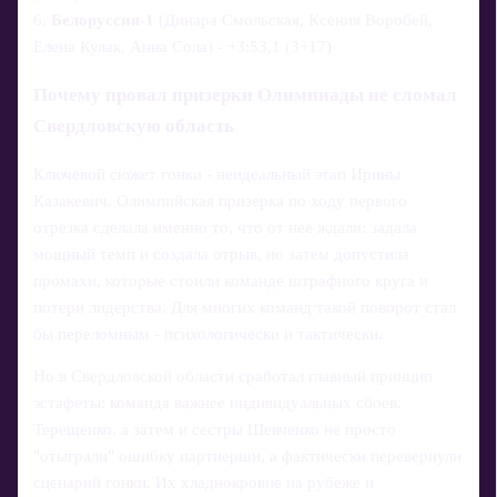
6.
Белоруссия-1
(Динара Смольская, Ксения Воробей,
Елена Кулак, Анна Сола) - +3:53,1 (3+17)
Почему провал призерки Олимпиады не сломал
Свердловскую область
Ключевой сюжет гонки - неидеальный этап Ирины
Казакевич. Олимпийская призерка по ходу первого
отрезка сделала именно то, что от нее ждали: задала
мощный темп и создала отрыв, но затем допустила
промахи, которые стоили команде штрафного круга и
потери лидерства. Для многих команд такой поворот стал
бы переломным - психологически и тактически.
Но в Свердловской области сработал главный принцип
эстафеты: команда важнее индивидуальных сбоев.
Терещенко, а затем и сестры Шевченко не просто
"отыграли" ошибку партнерши, а фактически перевернули
сценарий гонки. Их хладнокровие на рубеже и