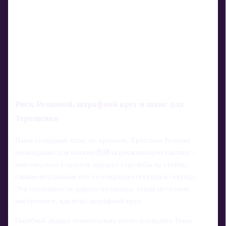
Риск Резцовой, штрафной круг и шанс для
Терещенко
Имея солидный запас по времени, Кристина Резцова
неожиданно для многих选择ла рискованную тактику -
максимально ускорила процесс стрельбы на стойке,
словно отставание кто-то сокращал секунда в секунду.
Эта поспешность дорого обошлась: серия неточных
выстрелов и, как итог, штрафной круг.
Ошибкой лидера моментально воспользовалась Инна