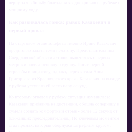
вернуться в борьбу благодаря хладнокровию на рубеже и
мощному ходу.
Как развивалась гонка: рывок Казакевич и
первый провал
На стартовом этапе эстафеты именно Ирине Казакевич
предстояло задать темп пелотону. Представительница
Свердловской области активно включилась с первых
метров и повела основную группу. После первой
стрельбы инициативу, однако, перехватила Анна
Григорьева из Красноярского края - Казакевич на выходе
с рубежа уступала ей всего пару секунд.
Ко второму огневому рубежу ситуация изменилась:
Казакевич прибавила на дистанции, обошла соперницу и
сумела создать комфортный отрыв - более 12 секунд от
ближайших преследовательниц. Но ключевым моментом
стал промах, который обернулся штрафным кругом.