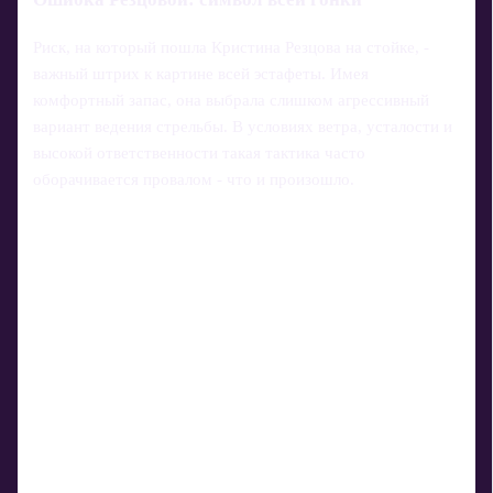
Риск, на который пошла Кристина Резцова на стойке, -
важный штрих к картине всей эстафеты. Имея
комфортный запас, она выбрала слишком агрессивный
вариант ведения стрельбы. В условиях ветра, усталости и
высокой ответственности такая тактика часто
оборачивается провалом - что и произошло.