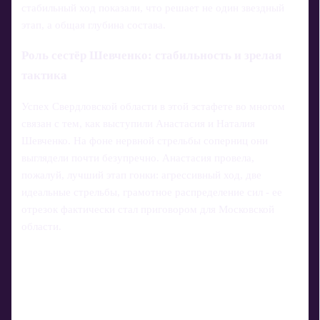
стабильный ход показали, что решает не один звездный
этап, а общая глубина состава.
Роль сестёр Шевченко: стабильность и зрелая
тактика
Успех Свердловской области в этой эстафете во многом
связан с тем, как выступили Анастасия и Наталия
Шевченко. На фоне нервной стрельбы соперниц они
выглядели почти безупречно. Анастасия провела,
пожалуй, лучший этап гонки: агрессивный ход, две
идеальные стрельбы, грамотное распределение сил - ее
отрезок фактически стал приговором для Московской
области.