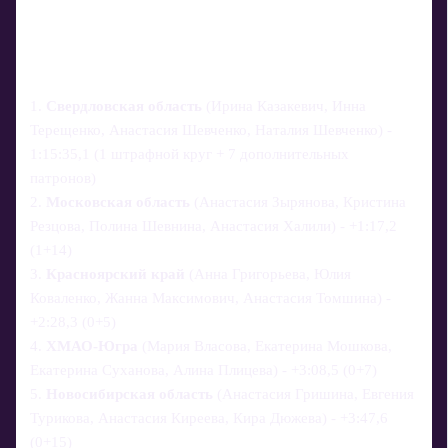
1.
Свердловская область
(Ирина Казакевич, Инна
Терещенко, Анастасия Шевченко, Наталия Шевченко) -
1:15:35,1 (1 штрафной круг + 7 дополнительных
патронов)
2.
Московская область
(Анастасия Зырянова, Кристина
Резцова, Полина Шевнина, Анастасия Халили) - +1:17,2
(1+14)
3.
Красноярский край
(Анна Григорьева, Юлия
Коваленко, Жанна Максимович, Анастасия Томшина) -
+2:28,3 (0+5)
4.
ХМАО-Югра
(Мария Власова, Екатерина Мошкова,
Екатерина Суханова, Алина Плицева) - +3:08,5 (0+7)
5.
Новосибирская область
(Анастасия Гришина, Евгения
Турикова, Анастасия Киреева, Кира Дюжева) - +3:47,6
(0+15)