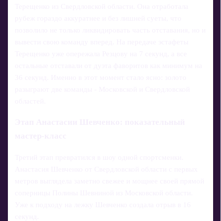
Терещенко из Свердловской области. Она отработала
рубеж гораздо аккуратнее и без лишней суеты, что
позволило не только ликвидировать часть отставания, но и
вывести свою команду вперед. На передаче эстафеты
Терещенко уже опережала Резцову на 7 секунд, а все
остальные отставали от дуэта фаворитов как минимум на
36 секунд. Именно в этот момент стало ясно: золото
разыграют две команды - Московской и Свердловской
областей.
Этап Анастасии Шевченко: показательный
мастер-класс
Третий этап превратился в шоу одной спортсменки.
Анастасия Шевченко от Свердловской области с первых
метров выглядела заметно свежее и мощнее своей прямой
соперницы Полины Шевниной из Московской области.
Уже к подходу на лежку Шевченко создала отрыв в 16
секунд.