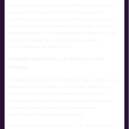
Этот эпизод стал поворотным для Московской области:
команда из претендента на золото превратилась в
коллектив, которому уже приходилось думать о защите
хотя бы серебра. Для Шевченко и Терещенко, наоборот,
ошибка Резцовой стала дополнительным стимулом - они
увидели реальный шанс переломить ход гонки и
воспользовались им максимально.
Значение этой победы для ЧР и для самой
команды
На фоне завершающегося чемпионата эта эстафета стала
наглядной иллюстрацией того, как может меняться
расклад в биатлоне за один огневой рубеж. Победа
Свердловской области подчеркнула важность глубины
состава и готовности каждого участника взять
ответственность в критический момент.
Для самих спортсменок этот успех - не просто золотая