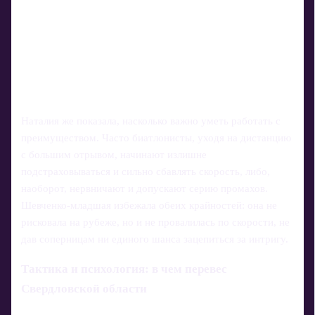
Наталия же показала, насколько важно уметь работать с
преимуществом. Часто биатлонисты, уходя на дистанцию
с большим отрывом, начинают излишне
подстраховываться и сильно сбавлять скорость, либо,
наоборот, нервничают и допускают серию промахов.
Шевченко-младшая избежала обеих крайностей: она не
рисковала на рубеже, но и не провалилась по скорости, не
дав соперницам ни единого шанса зацепиться за интригу.
Тактика и психология: в чем перевес
Свердловской области