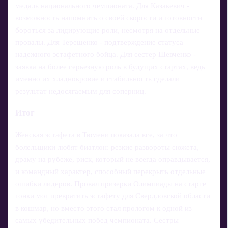
медаль национального чемпионата. Для Казакевич -
возможность напомнить о своей скорости и готовности
бороться за лидирующие роли, несмотря на отдельные
провалы. Для Терещенко - подтверждение статуса
надежного эстафетного бойца. Для сестер Шевченко -
заявка на более серьезную роль в будущих стартах, ведь
именно их хладнокровие и стабильность сделали
результат недосягаемым для соперниц.
Итог
Женская эстафета в Тюмени показала все, за что
болельщики любят биатлон: резкие развороты сюжета,
драму на рубеже, риск, который не всегда оправдывается,
и командный характер, способный перекрыть отдельные
ошибки лидеров. Провал призерки Олимпиады на старте
гонки мог превратить эстафету для Свердловской области
в кошмар, но вместо этого стал прологом к одной из
самых убедительных побед чемпионата. Сестры