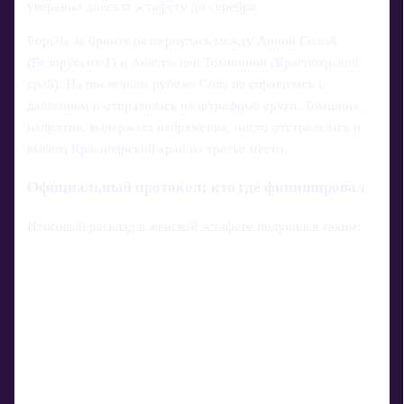
уверенно довезла эстафету до серебра.
Борьба за бронзу развернулась между Анной Солой
(Белоруссия-1) и Анастасией Томшиной (Красноярский
край). На последнем рубеже Сола не справилась с
давлением и отправилась на штрафные круги. Томшина,
напротив, выдержала напряжение, чисто отстрелялась и
вывела Красноярский край на третье место.
Официальный протокол: кто где финишировал
Итоговый расклад в женской эстафете получился таким: