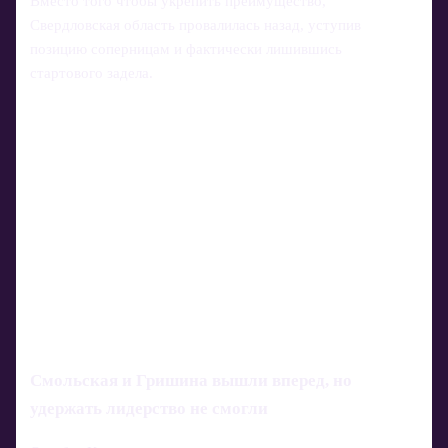
Вместо того чтобы укрепить преимущество,
Свердловская область провалилась назад, уступив
позицию соперницам и фактически лишившись
стартового задела.
Смольская и Гришина вышли вперед, но
удержать лидерство не смогли