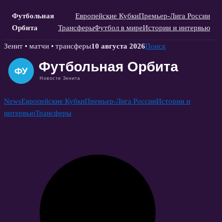
Футбольная
Европейские Кубки
Премьер-Лига России
Орбита
Трансферы
Футбол в мире
Истории и интервью
Skip
Зенит • матчи • трансферы
10 августа 2026
Поиск
to
content
News
Европейские Кубки
Премьер-Лига России
Истории и
интервью
Трансферы