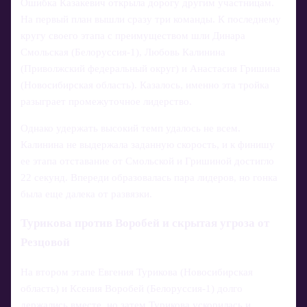
Ошибка Казакевич открыла дорогу другим участницам.
На первый план вышли сразу три команды. К последнему
кругу своего этапа с преимуществом шли Динара
Смольская (Белоруссия-1), Любовь Калинина
(Приволжский федеральный округ) и Анастасия Гришина
(Новосибирская область). Казалось, именно эта тройка
разыграет промежуточное лидерство.
Однако удержать высокий темп удалось не всем.
Калинина не выдержала заданную скорость, и к финишу
ее этапа отставание от Смольской и Гришиной достигло
22 секунд. Впереди образовалась пара лидеров, но гонка
была еще далека от развязки.
Турикова против Воробей и скрытая угроза от
Резцовой
На втором этапе Евгения Турикова (Новосибирская
область) и Ксения Воробей (Белоруссия-1) долго
держались вместе, но затем Турикова ускорилась и