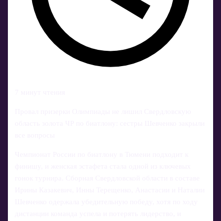
7 минут чтения
Провал призерки Олимпиады не лишил Свердловскую
область золота ЧР по биатлону: сестры Шевченко закрыли
все вопросы
Чемпионат России по биатлону в Тюмени подходит к
финишу, и женская эстафета стала одной из ключевых
гонок турнира. Сборная Свердловской области в составе
Ирины Казакевич, Инны Терещенко, Анастасии и Наталии
Шевченко одержала убедительную победу, хотя по ходу
дистанции команда успела и потерять лидерство, и