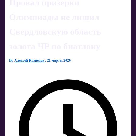
Провал призерки
Олимпиады не лишил
Свердловскую область
золота ЧР по биатлону
By
Алексей Кузнецов
/
21 марта, 2026