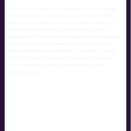
Стрельба лишь укрепила ее преимущество: все мишени
были закрыты без дополнительных патронов, и отрыв
вырос до 31 секунды. На стойке ситуация повторилась -
очередной чистый рубеж, идеальный темп, никакой
нервозности. После второй стрельбы Анастасия добавила
еще около 10 секунд к своему запасу. Позади Жанна
Максимович (Красноярский край), Екатерина Суханова
(ХМАО-Югра) и Елена Кулак (Белоруссия-1) боролись
уже скорее между собой: их отставание достигло
полутора минут.