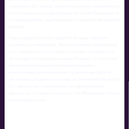
оторвалась на 5 секунд. Воробей не сумела переложиться
и постепенно начала проигрывать не только Туриковой, но
и подбиравшейся сзади Кристине Резцовой из Московской
области.
Перед первой для себя стрельбой Резцова вплотную
подъехала к соперницам. Лежка получилась нервной для
всех: ошибки допустили сразу несколько биатлонисток.
Лучше других справилась именно Резцова - за счет более
быстрой работы на рубеже и своевременного
использования дополнительных патронов она ушла на
дистанцию с отрывом в 9 секунд от Туриковой и Воробей.
К стойке за счет сильного хода это преимущество
выросло до 22 секунд, и казалось, что Московская область
контролирует гонку.