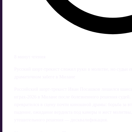
8 минут чтения
Русский шорт-трекист сложил руки в молитве, но судьи 
драматичном забеге в Милане
Российский шорт-трекист Иван Посашков лишился шанс
играх‑2026 в Милане после болезненного решения судей.
превратился в сцену почти киношной драмы: борьба за вт
падение, ожидание вердикта под камеры и жест молитвы,
утешительного решения — дисквалификация.