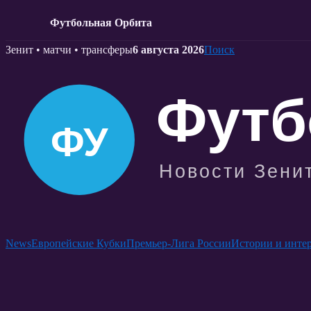
Футбольная Орбита
Skip
Зенит • матчи • трансферы
6 августа 2026
Поиск
to
content
News
Европейские Кубки
Премьер-Лига России
Истории и инте