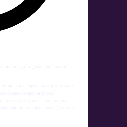
его не пощадили: дисквалификация в
а продолжить борьбу на Олимпийских
 Его первый старт на Играх
орое место, контакт с соперником,
 который облетел всю арену. Но вместо