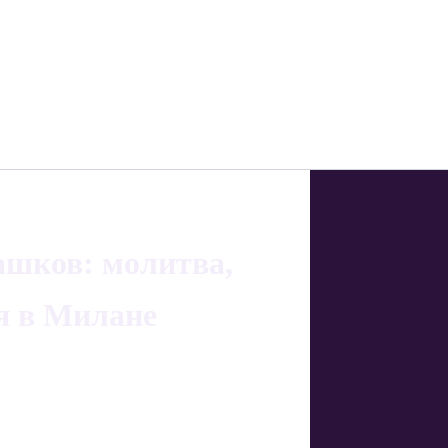
ашков: молитва,
я в Милане