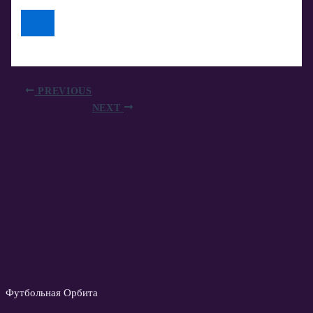
PREVIOUS
NEXT
Футбольная Орбита