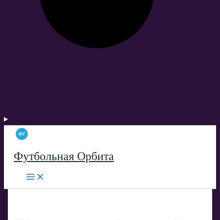
Футбольная Орбита