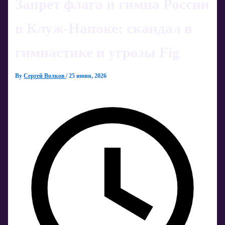
Запрет флага и гимна России
в Клуж-Напоке: скандал в
гимнастике и угрозы Fig
By
Сергей Волков
/
25 июня, 2026