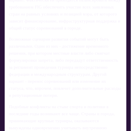
требованием FIG обеспечить участие всех заявленных
стран на равных условиях и позицией мэра, от которого
зависит финансирование, инфраструктурная поддержка и
общий статус соревнований в городе.
Возможные сценарии развития событий могут быть
различными. Один из них - достижение временного
решения, при котором местные власти либо смягчат
формулировки запрета, либо передадут ответственность
за регламент проведения турнира непосредственно
федерации и международным структурам. Другой
вариант - перенос соревнований или изменение их
статуса, что, впрочем, повлечет дополнительные расходы
и репутационные потери.
Подобные конфликты на стыке спорта и политики в
последние годы возникают все чаще. Страны и города,
принимающие крупные турниры, оказываются
вынуждены одновременно учитывать внутреннюю