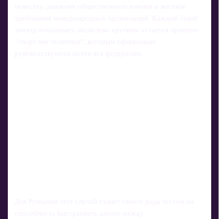
повестку, давление общественного мнения и жесткие
требования международных организаций. Каждый такой
эпизод показывает, насколько хрупким остается принцип
"спорт вне политики", которым официально
руководствуются почти все федерации.
Для Румынии этот случай станет своего рода тестом на
способность выстраивать диалог между