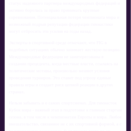
статус надежного партнера международных федераций и
активно боролась за право принимать крупные
соревнования. Потенциальная потеря чемпионата мира и
возможный подрыв репутации федерации гимнастики
могут отбросить эти усилия на годы назад.
Эксперты в спортивной среде отмечают, что FIG в
подобных ситуациях обычно занимает жесткую позицию.
Международные федерации не заинтересованы в
создании прецедента, когда местные власти, ссылаясь на
политические мотивы, произвольно меняют условия
проведения турниров. Это ставит под угрозу единые
правила игры и создает риск цепной реакции в других
странах.
Нельзя забывать и о самих спортсменах. Для гимнасток
Кубок мира - важный этап в подготовке к главным стартам
сезона, в том числе к чемпионатам Европы и мира. Любое
вмешательство, связанное не с их спортивной формой, а с