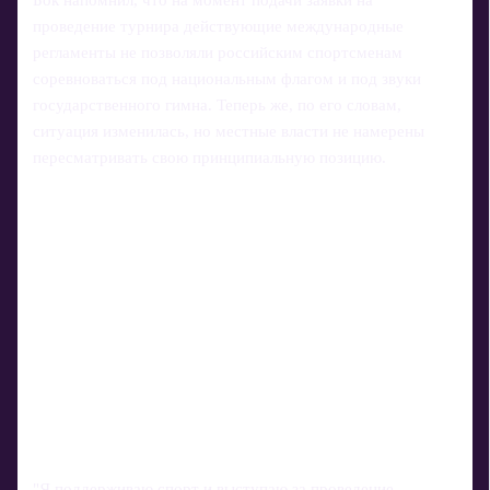
проведение турнира действующие международные
регламенты не позволяли российским спортсменам
соревноваться под национальным флагом и под звуки
государственного гимна. Теперь же, по его словам,
ситуация изменилась, но местные власти не намерены
пересматривать свою принципиальную позицию.
"Я поддерживаю спорт и выступаю за проведение