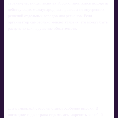
страны-участницы, включая Россию, заявлялись исходя из
действующих международных правил, а не внутренних
решений отдельных городов или регионов. Если
организатор самовольно меняет условия, это может быть
расценено как нарушение обязательств.
Для румынской стороны ставки особенно высоки. В
последние годы страна стремилась закрепить за собой