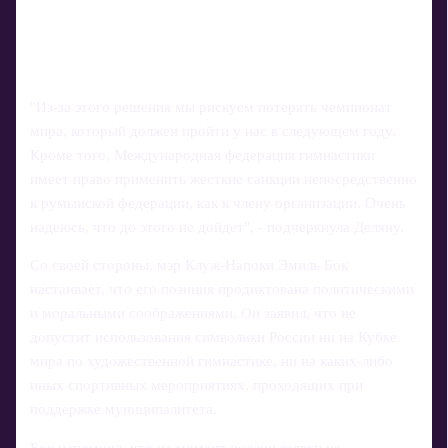
"Из-за этого решения мы рискуем потерять чемпионат
мира, который должен пройти у нас в следующем году.
Кроме того, Международная федерация гимнастики
имеет право применить жесткие санкции непосредственно
к румынской федерации, как к члену организации. Очень
надеюсь, что до этого не дойдет", - подчеркнула Деляну.
Со своей стороны, мэр Клуж-Напоки Эмиль Бок
настаивает, что его позиция продиктована политическими
и моральными соображениями. Он заявил, что не
допустит использования символики России ни на Кубке
мира по художественной гимнастике, ни на каких-либо
иных спортивных мероприятиях, проходящих при
поддержке муниципалитета.
Бок напомнил, что на момент подачи заявки на