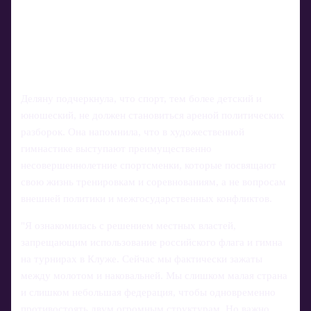
Деляну подчеркнула, что спорт, тем более детский и
юношеский, не должен становиться ареной политических
разборок. Она напомнила, что в художественной
гимнастике выступают преимущественно
несовершеннолетние спортсменки, которые посвящают
свою жизнь тренировкам и соревнованиям, а не вопросам
внешней политики и межгосударственных конфликтов.
"Я ознакомилась с решением местных властей,
запрещающим использование российского флага и гимна
на турнирах в Клуже. Сейчас мы фактически зажаты
между молотом и наковальней. Мы слишком малая страна
и слишком небольшая федерация, чтобы одновременно
противостоять двум огромным структурам. Но важно