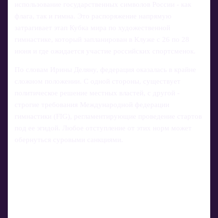
использование государственных символов России - как
флага, так и гимна. Это распоряжение напрямую
затрагивает этап Кубка мира по художественной
гимнастике, который запланирован в Клуже с 26 по 28
июня и где ожидается участие российских спортсменок.
По словам Ирины Деляну, федерация оказалась в крайне
сложном положении. С одной стороны, существует
политическое решение местных властей, с другой -
строгие требования Международной федерации
гимнастики (FIG), регламентирующие проведение стартов
под ее эгидой. Любое отступление от этих норм может
обернуться суровыми санкциями.