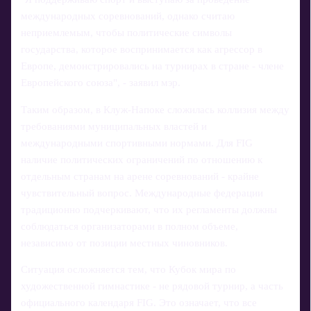
международных соревнований, однако считаю
неприемлемым, чтобы политические символы
государства, которое воспринимается как агрессор в
Европе, демонстрировались на турнирах в стране - члене
Европейского союза", - заявил мэр.
Таким образом, в Клуж-Напоке сложилась коллизия между
требованиями муниципальных властей и
международными спортивными нормами. Для FIG
наличие политических ограничений по отношению к
отдельным странам на арене соревнований - крайне
чувствительный вопрос. Международные федерации
традиционно подчеркивают, что их регламенты должны
соблюдаться организаторами в полном объеме,
независимо от позиции местных чиновников.
Ситуация осложняется тем, что Кубок мира по
художественной гимнастике - не рядовой турнир, а часть
официального календаря FIG. Это означает, что все