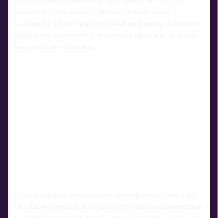
политическими решениями, бьет прежде всего по их
карьерной траектории. Особенно уязвимы юные
участницы, для которых подобные конфликты становятся
первым столкновением с тем, что спорт далеко не всегда
находится вне политики.
Румынская федерация художественной гимнастики, судя
по словам Ирины Деляну, пытается найти компромиссный
вариант. Фактически ей приходится балансировать между