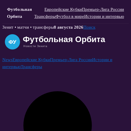
Футбольная
Европейские Кубки
Премьер-Лига России
Орбита
Трансферы
Футбол в мире
Истории и интервью
Skip
Зенит • матчи • трансферы
8 августа 2026
Поиск
to
content
News
Европейские Кубки
Премьер-Лига России
Истории и
интервью
Трансферы