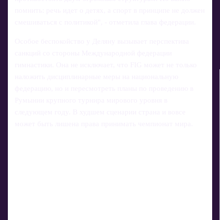
помнить: речь идет о детях, а спорт в принципе не должен
смешиваться с политикой", - отметила глава федерации.
Особое беспокойство у Деляну вызывает перспектива
санкций со стороны Международной федерации
гимнастики. Она не исключает, что FIG может не только
наложить дисциплинарные меры на национальную
федерацию, но и пересмотреть планы по проведению в
Румынии крупного турнира мирового уровня в
следующем году. В худшем сценарии страна и вовсе
может быть лишена права принимать чемпионат мира.