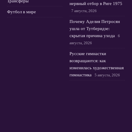
Трансферы
нервный отбор в Риге 1975
7 августа, 2026
Футбол в мире
Почему Аделия Петросян
ушла от Тутберидзе:
скрытая причина ухода
6
августа, 2026
Русские гимнастки
возвращаются: как
изменилась художественная
гимнастика
5 августа, 2026
Фигурное катание: Трусова,
Гуменник, Мишина/
Галлямов в Токио на
kinoshita group cup
4
августа, 2026
© 2026 Футбольная Орбита
Новости Зенита