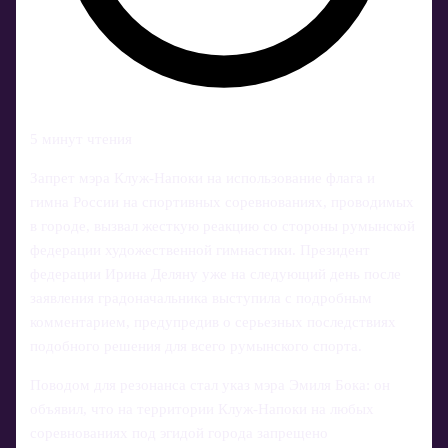
5 минут чтения
Запрет мэра Клуж-Напоки на использование флага и
гимна России на спортивных соревнованиях, проводимых
в городе, вызвал жесткую реакцию со стороны румынской
федерации художественной гимнастики. Президент
федерации Ирина Деляну уже на следующий день после
заявления градоначальника выступила с подробным
комментарием, предупредив о серьезных последствиях
подобного решения для всего румынского спорта.
Поводом для резонанса стал указ мэра Эмиля Бока: он
объявил, что на территории Клуж-Напоки на любых
соревнованиях под эгидой города запрещено