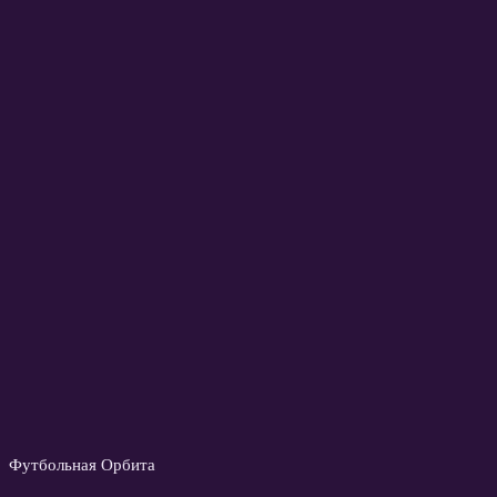
Футбольная Орбита