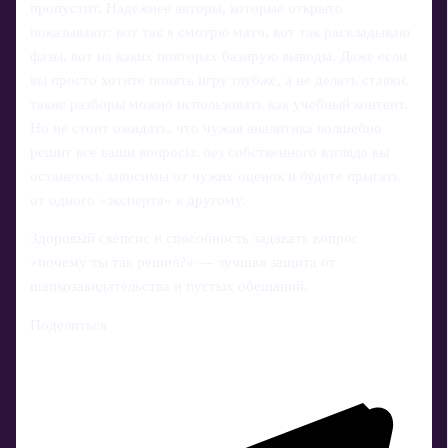
пропустит. Надёжнее авторы, которые открыто
показывают: вот так я смотрю матч, вот так раскладываю
фазы, вот на каких повторах базирую выводы. Даже если
вы просто хотите понять игру глубже, а не делать ставки,
такие разборы можно использовать как учебный контент.
Но не стоит ожидать, что чужая аналитика волшебно
решит все ваши вопросы: без собственного взгляда вы
останетесь зависимы от чужих оценок и будете прыгать
от одного «эксперта» к другому.
Здоровый скепсис и способность задавать вопрос
«почему ты так решил?» — лучшая защита от
шапкозакидательства и пустых обещаний.
Поделиться