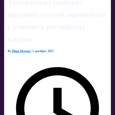
Тактические разборы
крупных матчей еврокубков
с участием российских
клубов
By
Иван Петров
/
1 декабря, 2025