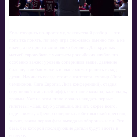
Если говорить по‑простому, тактический разбор — это
попытка понять, почему игра сложилась именно так, а не
иначе, а не просто «они плохо бегали». Для крупных
матчей еврокубков с участием российских клубов это
особенно важно: уровень соперников выше, давление
больше, а любая мелочь в плане может решить исход
дуэли. Начинать всегда стоит с контекста: турнир (Лига
чемпионов, Лига Европы, Лига конференций), стадия
(групповой этап, плей‑офф), состояние команд, календарь,
травмы. Уже на этом этапе можно накидать первые
гипотезы: «Наш клуб уставший, значит, скорее всего,
сядет ниже», «Тренер соперника любит высокий прессинг,
значит, важна первая фаза выхода из обороны» и т.д. Это
база, без которой последующие детали будут висеть в
воздухе.