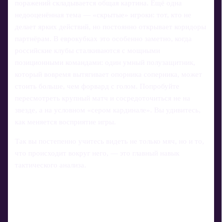
поражений складывается общая картина. Ещё одна
недооценённая тема — «скрытые» игроки: тот, кто не
делает ярких действий, но постоянно открывает коридоры
партнёрам. В еврокубках это особенно заметно, когда
российские клубы сталкиваются с мощными
позиционными командами: один умный полузащитник,
который вовремя вытягивает опорника соперника, может
стоить больше, чем форвард с голом. Попробуйте
пересмотреть крупный матч и сосредоточиться не на
звезде, а на условном «сером кардинале». Вы удивитесь,
как меняется восприятие игры.
Так вы постепенно учитесь видеть не только мяч, но и то,
что происходит вокруг него, — это главный навык
тактического анализа.