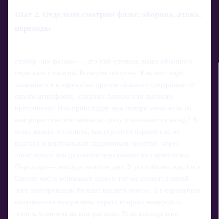
Шаг 2. Отдельно смотрим фазы: оборона, атака,
переходы
Разбор «по фазам» — это уже уровень выше обычного
пересказа событий. Возьмём оборону. Как наш клуб
защищается в еврокубке против сильного соперника: от
своего штрафного, средним блоком или высоким
прессингом? Что происходит при потере мяча: есть ли
контрпрессинг или команда сразу откатывается назад? В
атаке важно отследить, как строится первый пас от
вратаря и центральных защитников: коротко, через
«шестёрку» или дальними передачами на таргет‑мэна.
Переходы — вообще золотое дно. У российских клубов в
Европе часто всплывает один и тот же сюжет: в своей
лиге они привыкли больше владеть мячом, а в еврокубках
оказываются вынуждены играть вторым номером и
ловить моменты на контратаках. Если вы отдельно