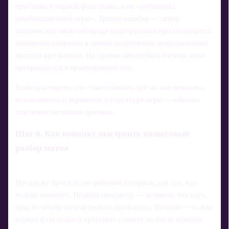
проблема в первой фазе атаки, а не «потенциал
комбинационной игры». Третья ошибка — игнор
тактических мелочей вроде подстраховки при стандартах,
смещения опорника в линию защитников, микрорешений
вратаря при выносе. На уровне еврокубков мелочь легко
превращается в пропущенный гол.
Если чувствуете, что тянет списать всё на «не повезло»,
остановитесь и вернитесь к структуре игры — обычно
там лежит истинная причина.
Шаг 6. Как новичку выстроить пошаговый
разбор матча
Предложу простой, но рабочий алгоритм для тех, кто
только начинает. Первый просмотр — целиком, без пауз,
просто чтобы почувствовать ритм игры. Второй — только
первая фаза атаки и прессинг: ставите на паузу каждый