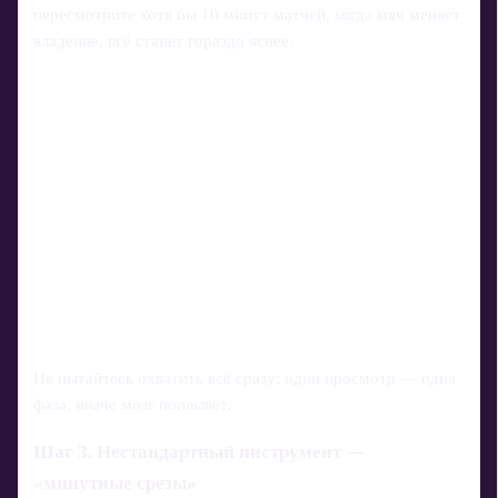
пересмотрите хотя бы 10 минут матчей, когда мяч меняет
владение, всё станет гораздо яснее.
Не пытайтесь охватить всё сразу: один просмотр — одна
фаза, иначе мозг поплывёт.
Шаг 3. Нестандартный инструмент —
«минутные срезы»