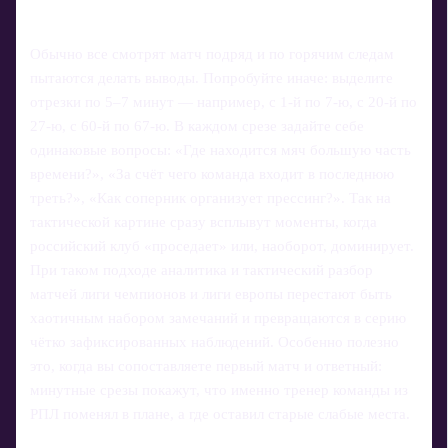
Обычно все смотрят матч подряд и по горячим следам
пытаются делать выводы. Попробуйте иначе: выделите
отрезки по 5–7 минут — например, с 1‑й по 7‑ю, с 20‑й по
27‑ю, с 60‑й по 67‑ю. В каждом срезе задайте себе
одинаковые вопросы: «Где находится мяч большую часть
времени?», «За счёт чего команда входит в последнюю
треть?», «Как соперник организует прессинг?». Так на
тактической картине сразу всплывут моменты, когда
российский клуб «проседает» или, наоборот, доминирует.
При таком подходе аналитика и тактический разбор
матчей лиги чемпионов и лиги европы перестают быть
хаотичным набором замечаний и превращаются в серию
чётко зафиксированных наблюдений. Особенно полезно
это, когда вы сопоставляете первый матч и ответный:
минутные срезы покажут, что именно тренер команды из
РПЛ поменял в плане, а где оставил старые слабые места.