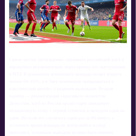
Самое частое заблуждение: оценивать российский клуб в
еврокубках исключительно через призму его выступления
в РПЛ. В домашнем чемпионате команда может владеть
мячом 60–65%, а в Лиге чемпионов превращаться в
классический автобус с редкими вылазками. Вторая
ошибка — романтизация «красивых» моментов.
Допустим, клуб из России провёл одну шикарную
позиционную атаку с серией стеночек и выходом один на
один. Но если это случилось один раз за 90 минут, а
остальное время команда не могла выйти из‑под
прессинга, основным выводом должна быть именно