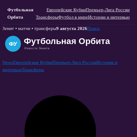
Футбольная
Европейские Кубки
Премьер-Лига России
Орбита
Трансферы
Футбол в мире
Истории и интервью
Skip
Зенит • матчи • трансферы
9 августа 2026
Поиск
to
content
News
Европейские Кубки
Премьер-Лига России
Истории и
интервью
Трансферы