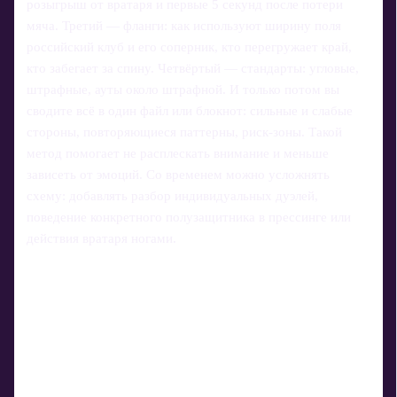
розыгрыш от вратаря и первые 5 секунд после потери
мяча. Третий — фланги: как используют ширину поля
российский клуб и его соперник, кто перегружает край,
кто забегает за спину. Четвёртый — стандарты: угловые,
штрафные, ауты около штрафной. И только потом вы
сводите всё в один файл или блокнот: сильные и слабые
стороны, повторяющиеся паттерны, риск‑зоны. Такой
метод помогает не расплескать внимание и меньше
зависеть от эмоций. Со временем можно усложнять
схему: добавлять разбор индивидуальных дуэлей,
поведение конкретного полузащитника в прессинге или
действия вратаря ногами.