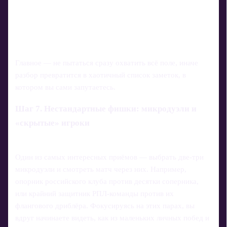
Главное — не пытаться сразу охватить всё поле, иначе
разбор превратится в хаотичный список заметок, в
котором вы сами запутаетесь.
Шаг 7. Нестандартные фишки: микродуэли и
«скрытые» игроки
Один из самых интересных приёмов — выбрать две‑три
микродуэли и смотреть матч через них. Например,
опорник российского клуба против десятки соперника,
или крайний защитник РПЛ‑команды против их
флангового дриблёра. Фокусируясь на этих парах, вы
вдруг начинаете видеть, как из маленьких личных побед и