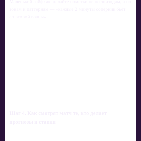
Маленький лайфхак: делайте пометки не по эпизодам, а по
зонам и паттернам — «каждые 2 минуты соперник бьёт
со второй волны».
Шаг 4. Как смотрят матч те, кто делает
прогнозы и ставки