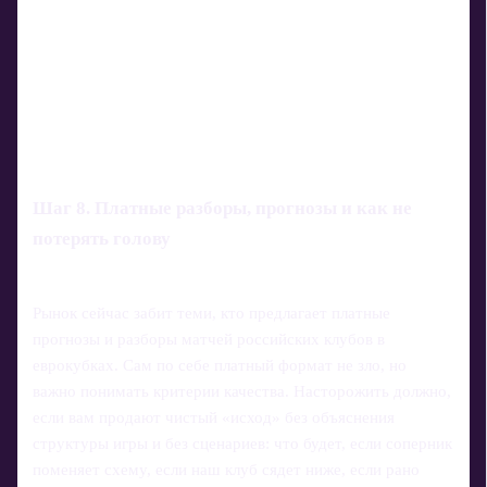
Шаг 8. Платные разборы, прогнозы и как не
потерять голову
Рынок сейчас забит теми, кто предлагает платные
прогнозы и разборы матчей российских клубов в
еврокубках. Сам по себе платный формат не зло, но
важно понимать критерии качества. Насторожить должно,
если вам продают чистый «исход» без объяснения
структуры игры и без сценариев: что будет, если соперник
поменяет схему, если наш клуб сядет ниже, если рано