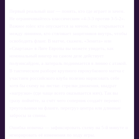
Первый реальный шаг — понять, кто где играет и зачем.
Не ограничивайтесь классическим «4‑3‑3 против 3‑5‑2».
Важнее roles: кто опускается за мячом, кто открывается
между линиями, кто стягивает защитников внутрь, чтобы
освободить фланг. В матче, скажем, «Зенита» или
«Спартака» в Лиге Европы вы можете увидеть, как
номинальный вингер на самом деле действует
полуинсайдом, а латераль поднимается в линию с атакой.
В тактическом разборе крупного еврокубкового матча с
участием российского клуба полезно нарисовать себе
хотя бы схему на листке: стрелки движения, квадрат
«нагрузки» (где чаще всего оказывается мяч). Так вы
сразу поймёте, за счёт чего соперник создаёт перевес:
треугольники на фланге, перегруз центра или длинные
забросы за спины.
Ошибка новичка — зафиксировать схему на 5‑й минуте и
игнорировать её изменения по ходу игры.