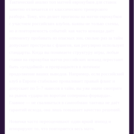
Тактический анализ топ матчей еврокубков для ставок
заметно отличается от классического тренерского
разбора. Тому, кто делает прогнозы на матчи еврокубков
с участием российских клубов, важны не только схемы,
но и повторяемость событий: как часто команда даёт
оппоненту пробивать из опасных зон, сколько раз за тайм
допускает прострелы с флангов, как регулярно использует
стандарты. Когда вы понимаете структуру игры, любые
ставки на еврокубки матчи российских команд перестают
быть «угадайкой» и превращаются в логичное
продолжение ваших выводов. Например, если российский
клуб в Европе стабильно проваливает правый фланг и
допускает по 5–7 навесов в тайм, вы уже иначе смотрите
на рынок «удары по воротам соперника‑форварда».
Главное — не сваливаться в самообман: тактика не даёт
гарантий исхода, она лишь повышает качество решений.
Новички часто переоценивают один яркий эпизод и
игнорируют то, что повторяется весь матч.