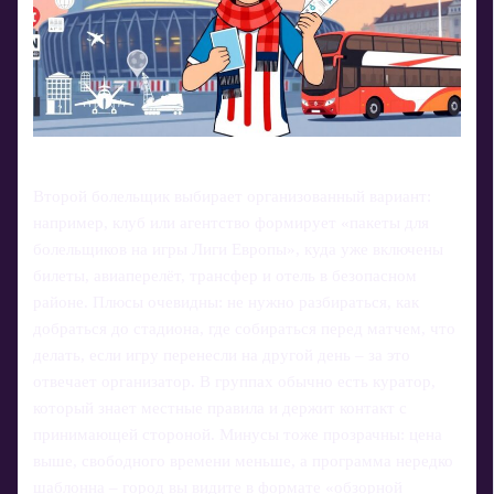
Второй болельщик выбирает организованный вариант:
например, клуб или агентство формирует «пакеты для
болельщиков на игры Лиги Европы», куда уже включены
билеты, авиаперелёт, трансфер и отель в безопасном
районе. Плюсы очевидны: не нужно разбираться, как
добраться до стадиона, где собираться перед матчем, что
делать, если игру перенесли на другой день – за это
отвечает организатор. В группах обычно есть куратор,
который знает местные правила и держит контакт с
принимающей стороной. Минусы тоже прозрачны: цена
выше, свободного времени меньше, а программа нередко
шаблонна – город вы видите в формате «обзорной