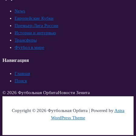
News
Европейские Кубки
Премьер-Лига России
Истории и интервью
Трансферы
Футбол в мире
Навигация
Главная
Поиск
© 2026 Футбольная Орбита
Новости Зенита
Copyright © 2026 Футбольная Орбита | Powered by
Astra
WordPress Theme