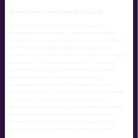
Безопасность и поведение на стадионе
Какой бы подход вы ни выбрали, есть несколько
принципов, которые лучше не нарушать. Во‑первых,
заранее изучить правила принимающего клуба: в Европе
строго относятся к пиротехнике, крупным сумкам,
баннерам и даже селфи‑палкам. Во‑вторых, понимать, где
находится гостьевой сектор, как до него дойти и как
потом безопасно оттуда выбраться: иногда полиция
выводит фанатов по отдельным маршрутам и
задерживает на стадионе после финального свистка.
В‑третьих, помнить, что вы – не только путешественник,
но и «лицо» своего клуба и страны: враждебная
символика, алкоголь в избытке и агрессивное поведение
быстро превращают весёлый выезд в неприятности с
законом. В Европе трибуны под жёстким контролем
камер, и «анонимно пошуметь» уже не получится.