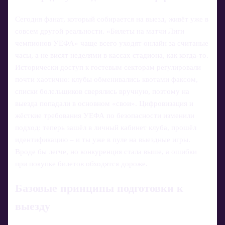
Сегодня фанат, который собирается на выезд, живёт уже в
совсем другой реальности. «Билеты на матчи Лиги
чемпионов УЕФА» чаще всего уходят онлайн за считаные
часы, а не висят неделями в кассах стадиона, как когда‑то.
Исторически доступ к гостевым секторам регулировали
почти хаотично: клубы обменивались квотами факсом,
списки болельщиков сверялись вручную, поэтому на
выезда попадали в основном «свои». Цифровизация и
жёсткие требования УЕФА по безопасности изменили
подход: теперь зашёл в личный кабинет клуба, прошёл
идентификацию – и ты уже в пуле на выездные игры.
Вроде бы легче, но конкуренция стала выше, а ошибки
при покупке билетов обходятся дороже.
Базовые принципы подготовки к
выезду