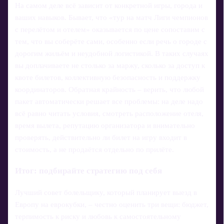
На самом деле всё зависит от конкретной игры, города и
ваших навыков. Бывает, что «тур на матч Лиги чемпионов
с перелётом и отелем» оказывается по цене сопоставим с
тем, что вы соберёте сами, особенно если речь о городе с
дорогим жильём и неудобной логистикой. В таких случаях
вы доплачиваете не столько за маржу, сколько за доступ к
квоте билетов, коллективную безопасность и поддержку
координаторов. Обратная крайность – верить, что любой
пакет автоматически решает все проблемы: на деле надо
всё равно читать условия, смотреть расположение отеля,
время вылета, репутацию организатора и внимательно
проверять, действительно ли билет на игру входит в
стоимость, а не продаётся отдельно по прилёте.
Итог: подбирайте стратегию под себя
Лучший совет болельщику, который планирует выезд в
Европу на еврокубки, – честно оценить три вещи: бюджет,
терпимость к риску и любовь к самостоятельному