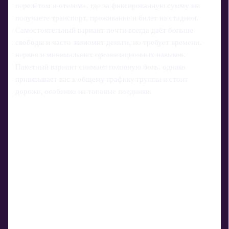
перелётом и отелем», где за фиксированную сумму вы
получаете транспорт, проживание и билет на стадион.
Самостоятельный вариант почти всегда даёт больше
свободы и часто экономит деньги, но требует времени,
нервов и минимальных организационных навыков.
Пакетный вариант снимает головную боль, однако
привязывает вас к общему графику группы и стоит
дороже, особенно на топовые поединки.