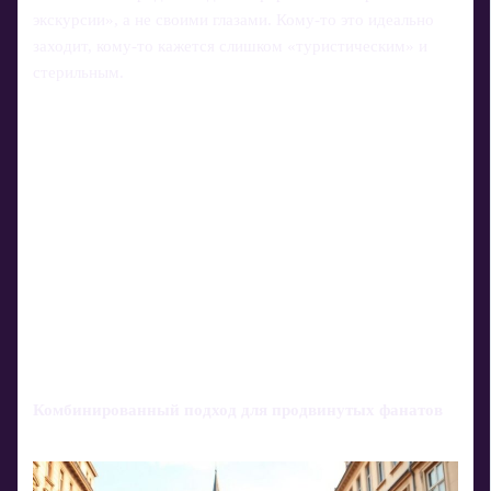
экскурсии», а не своими глазами. Кому‑то это идеально
заходит, кому‑то кажется слишком «туристическим» и
стерильным.
Комбинированный подход для продвинутых фанатов