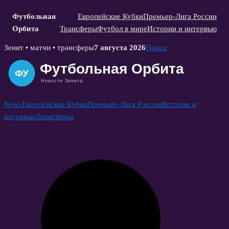
Футбольная
Европейские Кубки
Премьер-Лига России
Орбита
Трансферы
Футбол в мире
Истории и интервью
Skip
Зенит • матчи • трансферы
7 августа 2026
Поиск
to
content
News
Европейские Кубки
Премьер-Лига России
Истории и
интервью
Трансферы