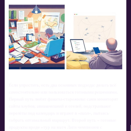
Если упростить, есть два основных подхода: делать всё
самостоятельно или пользоваться готовыми решениями.
Первый путь любят фанаты‑старожилы: сами мониторят
сайты клубов, авиакомпаний и отелей, подстраивают
перелёты под календарь и играют в «пазл», пытаясь
собрать оптимальный маршрут. Второй путь – готовые
продукты вроде «тур на матч Лиги чемпионов с