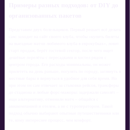
Примеры разных подходов: от DIY до
организованных пакетов
Представим двух болельщиков. Первый решает всё делать
сам: заходит на сайт своего клуба, чтобы «купить билеты
на выездные матчи любимого клуба в еврокубках», ловит
старт продаж, берёт гостевой сектор, после чего ищет
дешёвые перелёты с пересадками и хостел рядом с
центром города. Его расходы минимальны, он может
прилететь на день раньше, погулять по городу, заглянуть в
местные бары и вернуться в удобное для себя время. Но
при этом он сам отвечает за стыковки рейсов, трансферы
до стадиона и любые форс‑мажоры: задержали самолёт –
ищи альтернативу, отменили матч – общайся с
авиакомпанией и отелем, а не с туроператором. Такой
подход обычно выбирают опытные путешественники или
те, кому интереснее процесс, чем комфорт.