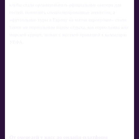
клубы стали организовывать официальные сектора для
гостей, появились специализированные агентства, а
«футбольные туры в Европу на матчи еврокубков» стали
таким же нормальным видом отдыха, как горнолыжка или
морской курорт, только с жёсткой привязкой к календарю
УЕФА.
От очередей у касс до онлайн‑платформ