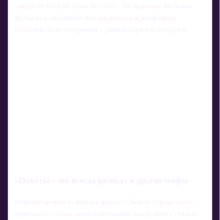
«везде безопасно само по себе». На практике на почве
футбола вспыхивают вполне реальные конфликты,
особенно если соперники с давней горячей историей.
«Пакеты – это всегда развод» и другие мифы
Нередко можно услышать фразу: «Любой тур на матч –
переплата, только самостоятельный выезд имеет смысл».