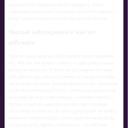
планируют по индивидуальному маршруту. Такой
гибридный подход часто оказывается золотой серединой
между ценой, безопасностью и ощущением свободы.
Частые заблуждения и как их
избежать
Одно из самых живучих заблуждений звучит примерно
так: «Ну что там думать, сорвусь за пару дней до игры,
всё куплю на месте». В эпоху, когда стадионы всё чаще
заполняются под завязку, особенно на стадии плей‑офф,
это работает всё хуже. На популярных матчах «билеты на
матчи Лиги чемпионов УЕФА» спокойно раскупаются за
несколько часов от старта продаж, а гостевые сектора
вообще уходят по закрытым спискам через клубные
программы лояльности. Да, есть перекупщики, но цены у
них могут взлететь в разы, а риск нарваться на подделку
никуда не делся. Другое заблуждение – что в Европе