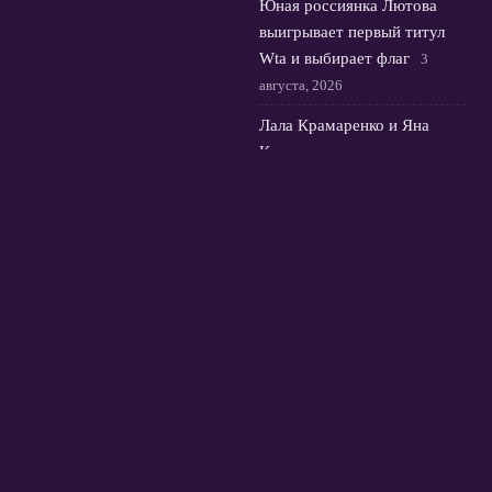
Юная россиянка Лютова
выигрывает первый титул
Wta и выбирает флаг
3
августа, 2026
Лала Крамаренко и Яна
Кудрявцева: музыка, медали
и мастер-класс в Москве
2
августа, 2026
© 2026 Футбольная Орбита
Новости Зенита
News
Европейские Кубки
Истории и интервью
Премьер-Лига России