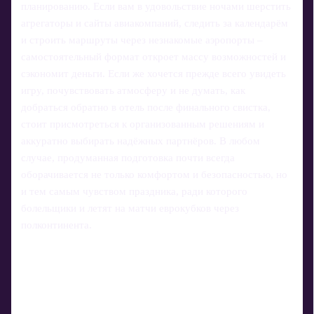
планированию. Если вам в удовольствие ночами шерстить
агрегаторы и сайты авиакомпаний, следить за календарём
и строить маршруты через незнакомые аэропорты –
самостоятельный формат откроет массу возможностей и
сэкономит деньги. Если же хочется прежде всего увидеть
игру, почувствовать атмосферу и не думать, как
добраться обратно в отель после финального свистка,
стоит присмотреться к организованным решениям и
аккуратно выбирать надёжных партнёров. В любом
случае, продуманная подготовка почти всегда
оборачивается не только комфортом и безопасностью, но
и тем самым чувством праздника, ради которого
болельщики и летят на матчи еврокубков через
полконтинента.