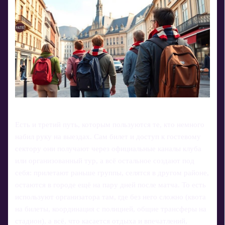
Есть и третий путь, которым пользуются те, кто немного
набил руку на выездах. Сам билет и доступ к гостевому
сектору они получают через официальные каналы клуба
или организованный тур, а всё остальное создают под
себя: прилетают раньше группы, селятся в другом районе,
остаются в городе ещё на пару дней после матча. То есть
используют организатора там, где без него сложно (квота
на билеты, координация с полицией, общие трансферы на
стадион), а всё, что касается отдыха и впечатлений,