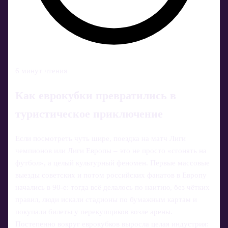
6 минут чтения
Как еврокубки превратились в
туристическое приключение
Если посмотреть чуть шире, поездка на матч Лиги
чемпионов или Лиги Европы – это не просто «сгонять на
футбол», а целый культурный феномен. Первые массовые
выезды советских и потом российских фанатов в Европу
начались в 90‑е: тогда всё делалось по наитию, без чётких
правил, люди искали стадионы по бумажным картам и
покупали билеты у перекупщиков возле арены.
Постепенно вокруг еврокубков выросла целая индустрия: