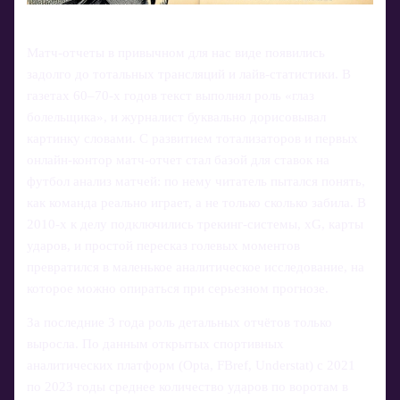
Матч-отчеты в привычном для нас виде появились
задолго до тотальных трансляций и лайв-статистики. В
газетах 60–70‑х годов текст выполнял роль «глаз
болельщика», и журналист буквально дорисовывал
картинку словами. С развитием тотализаторов и первых
онлайн-контор матч-отчет стал базой для ставок на
футбол анализ матчей: по нему читатель пытался понять,
как команда реально играет, а не только сколько забила. В
2010‑х к делу подключились трекинг-системы, xG, карты
ударов, и простой пересказ голевых моментов
превратился в маленькое аналитическое исследование, на
которое можно опираться при серьезном прогнозе.
За последние 3 года роль детальных отчётов только
выросла. По данным открытых спортивных
аналитических платформ (Opta, FBref, Understat) с 2021
по 2023 годы среднее количество ударов по воротам в