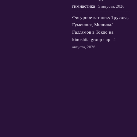
гимнастика
5 августа, 2026
Фигурное катание: Трусова,
Гуменник, Мишина/
Галлямов в Токио на
kinoshita group cup
4
августа, 2026
Юная россиянка Лютова
выигрывает первый титул
Wta и выбирает флаг
3
августа, 2026
© 2026 Футбольная Орбита
Новости Зенита
News