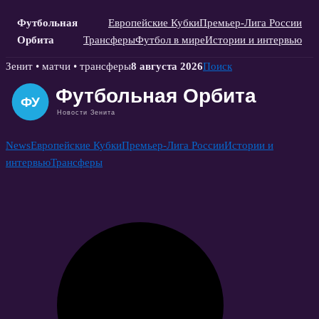
Футбольная
Европейские Кубки
Премьер-Лига России
Орбита
Трансферы
Футбол в мире
Истории и интервью
Skip
Зенит • матчи • трансферы
8 августа 2026
Поиск
to
content
News
Европейские Кубки
Премьер-Лига России
Истории и
интервью
Трансферы