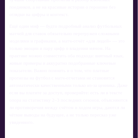
поединков, а не на красивые истории о героизме без
оглядки на цифры и контекст.
Ещё один миф — будто подробный анализ футбольных
матчей для ставок обязательно перегружен сложными
моделями и графиками, а матч-отчёт «для людей» — это
только эмоции и пару цифр о владении мячом. На
практике можно совместить оба подхода: внятный язык,
живые примеры и аккуратно подобранные ключевые
показатели. Важно помнить и о том, что платные
прогнозы на футбол с матч-отчетами не становятся
автоматически качественными только из‑за ценника. Даже
если вы платите за доступ, проверяйте: есть ли в тексте
опора на статистику 2–3 последних сезонов, объясняются
ли противоречия между счётом и ходом игры, даются ли
чёткие выводы на будущее, а не только пересказ уже
увиденного.