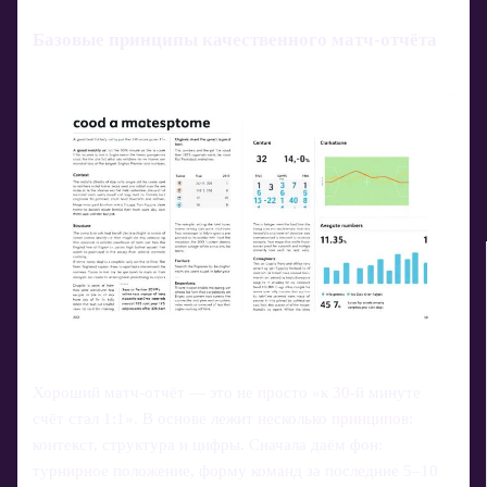
Базовые принципы качественного матч-отчёта
Хороший матч-отчёт — это не просто «к 30‑й минуте
счёт стал 1:1». В основе лежит несколько принципов:
контекст, структура и цифры. Сначала даём фон:
турнирное положение, форму команд за последние 5–10