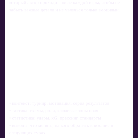
который автор проходит после каждой игры, чтобы не
забыть важные детали и не увлечься только эмоциями.
• контекст: турнир, мотивация, серия результатов
• тактика: схемы, роли, ключевые зоны поля
• статистика: удары, xG, прессинг, стандарты
• выводы: что менять, на кого обратить внимание в
следующих турах