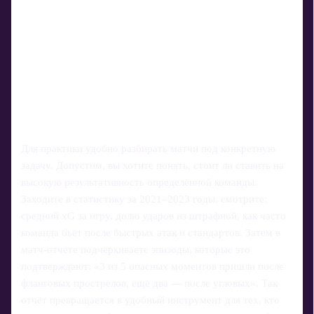
Для практики удобно разбирать матчи под конкретную
задачу. Допустим, вы хотите понять, стоит ли ставить на
высокую результативность определённой команды.
Заходите в статистику за 2021–2023 годы, смотрите:
средний xG за игру, долю ударов из штрафной, как часто
команда бьёт после быстрых атак и стандартов. Затем в
матч-отчёте подчёркиваете эпизоды, которые это
подтверждают: «3 из 5 опасных моментов пришли после
фланговых прострелов, ещё два — после угловых». Так
отчёт превращается в удобный инструмент для тех, кто