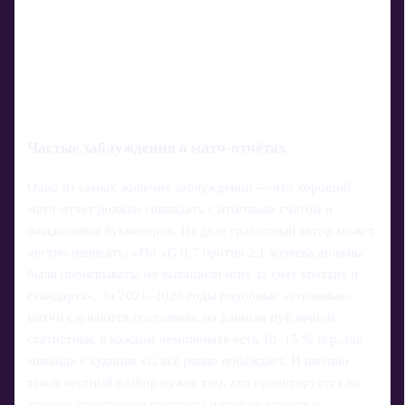
Частые заблуждения о матч-отчётах
Одно из самых живучих заблуждений — что хороший
матч-отчет должен совпадать с итоговым счётом и
ожиданиями букмекеров. На деле грамотный автор может
честно написать: «По xG 0,7 против 2,1 хозяева должны
были проигрывать, но вытащили игру за счёт вратаря и
стандарта». За 2021–2023 годы подобные «странные»
матчи случаются постоянно: по данным публичной
статистики, в каждом чемпионате есть 10–15 % игр, где
команда с худшим xG всё равно побеждает. И именно
такой честный разбор нужен тем, кто ориентируется на
лучшие спортивные прогнозы и разбор ключевых