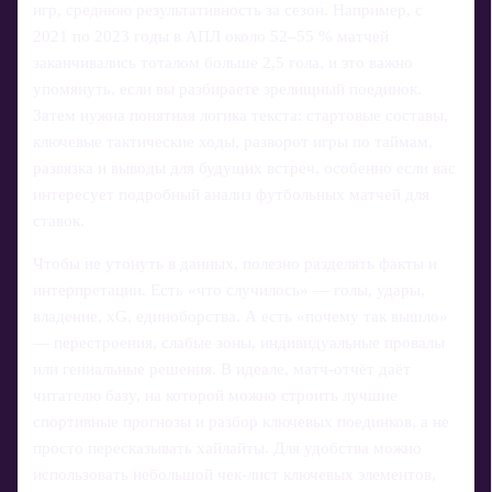
игр, среднюю результативность за сезон. Например, с
2021 по 2023 годы в АПЛ около 52–55 % матчей
заканчивались тоталом больше 2,5 гола, и это важно
упомянуть, если вы разбираете зрелищный поединок.
Затем нужна понятная логика текста: стартовые составы,
ключевые тактические ходы, разворот игры по таймам,
развязка и выводы для будущих встреч, особенно если вас
интересует подробный анализ футбольных матчей для
ставок.
Чтобы не утонуть в данных, полезно разделять факты и
интерпретации. Есть «что случилось» — голы, удары,
владение, xG, единоборства. А есть «почему так вышло»
— перестроения, слабые зоны, индивидуальные провалы
или гениальные решения. В идеале, матч-отчёт даёт
читателю базу, на которой можно строить лучшие
спортивные прогнозы и разбор ключевых поединков, а не
просто пересказывать хайлайты. Для удобства можно
использовать небольшой чек-лист ключевых элементов,