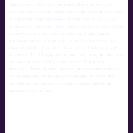
Для ставок на футбол анализ матчей за три последних
года особенно полезно смотреть распределение моментов
по минутам и влияние замен. Тот же период 2021–2023
показывает: примерно треть голов в топ‑лигах забивается
после 60‑й минуты, а доля взятий ворот запасными
игроками растёт от сезона к сезону. В матч-отчёте это
можно отразить так: «Команда С снова добавила после
перерыва: 9 из 13 ударов пришлись на последние полчаса,
а решающий гол забил вышедший на 65‑й минуте
форвард». Такой уровень детализации даёт читателю не
только картинку прошедшего поединка, но и базу для
дальнейших решений по тоталам и лайв-ставкам, не
скатываясь в угадайку.