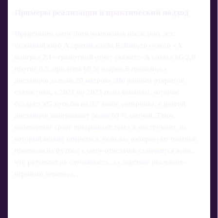
Примеры реализации и практический подход
Представим матч Лиги чемпионов последних лет:
условный клуб А против клуба Б. Вместо сухого «А
выиграл 2:1» грамотный отчёт скажет: «А создал xG 2,8
против 0,9, при этом 60 % ударов Б пришлись с
дистанции дальше 20 метров». По данным открытой
статистики, с 2021 по 2023 годы команды, которые
создают xG хотя бы на 0,7 выше соперника, в долгой
дистанции выигрывают более 60 % матчей. Такое
наблюдение сразу превращает текст в инструмент, на
который можно опереться, если вас интересуют платные
прогнозы на футбол с матч-отчетами: становится ясно,
что результат не случайность, а следствие реального
игрового перевеса.