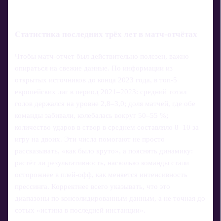
Статистика последних трёх лет в матч-отчётах
Чтобы матч-отчет был действительно полезен, важно
опираться на свежие данные. По информации из
открытых источников до конца 2023 года, в топ‑5
европейских лиг в период 2021–2023: средний тотал
голов держался на уровне 2,8–3,0; доля матчей, где обе
команды забивали, колебалась вокруг 50–55 %;
количество ударов в створ в среднем составляло 8–10 за
игру на двоих. Эти числа помогают не просто
рассказывать, «как было круто», а пояснять динамику:
растёт ли результативность, насколько команды стали
осторожнее в плей‑офф, как меняется интенсивность
прессинга. Корректнее всего указывать, что это
диапазоны по консолидированным данным, а не точная до
сотых «истина в последней инстанции».