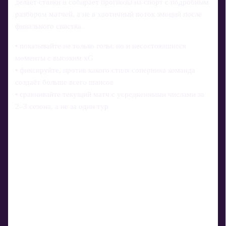
делает ставки и собирает прогнозы на спорт с подробным
разбором матчей, а не в хаотичный поток эмоций после
финального свистка.
• показывайте не только голы, но и несостоявшиеся
моменты с высоким xG
• фиксируйте, против какого стиля соперника команда
создаёт больше всего шансов
• сравнивайте текущий матч с усредненными числами за
2–3 сезона, а не за один тур