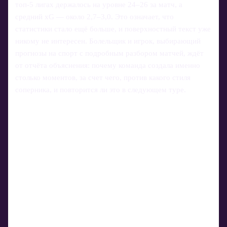
топ‑5 лигах держалось на уровне 24–26 за матч, а
средний xG — около 2,7–3,0. Это означает, что
статистики стало ещё больше, и поверхностный текст уже
никому не интересен. Болельщик и игрок, выбирающий
прогнозы на спорт с подробным разбором матчей, ждёт
от отчёта объяснения: почему команда создала именно
столько моментов, за счет чего, против какого стиля
соперника, и повторится ли это в следующем туре.