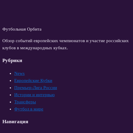
Футбольная Орбита
Обзор событий европейских чемпионатов и участие российских
клубов в международных кубках.
Рубрики
News
Европейские Кубки
Премьер-Лига России
Истории и интервью
Трансферы
Футбол в мире
Навигация