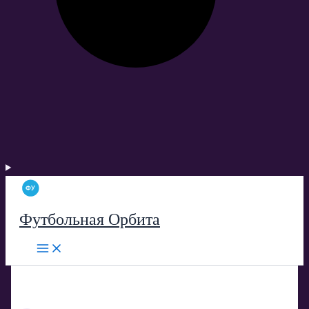
Футбольная Орбита