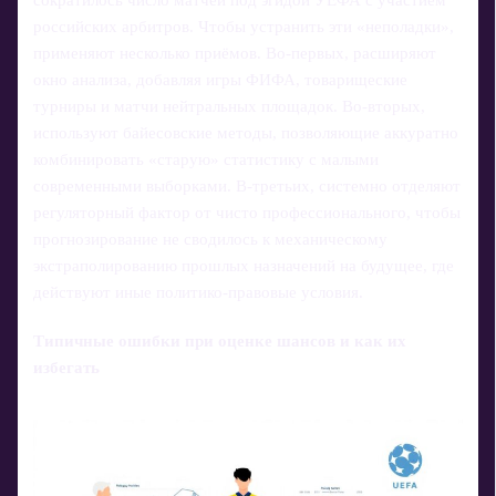
сократилось число матчей под эгидой УЕФА с участием
российских арбитров. Чтобы устранить эти «неполадки»,
применяют несколько приёмов. Во‑первых, расширяют
окно анализа, добавляя игры ФИФА, товарищеские
турниры и матчи нейтральных площадок. Во‑вторых,
используют байесовские методы, позволяющие аккуратно
комбинировать «старую» статистику с малыми
современными выборками. В‑третьих, системно отделяют
регуляторный фактор от чисто профессионального, чтобы
прогнозирование не сводилось к механическому
экстраполированию прошлых назначений на будущее, где
действуют иные политико-правовые условия.
Типичные ошибки при оценке шансов и как их
избегать