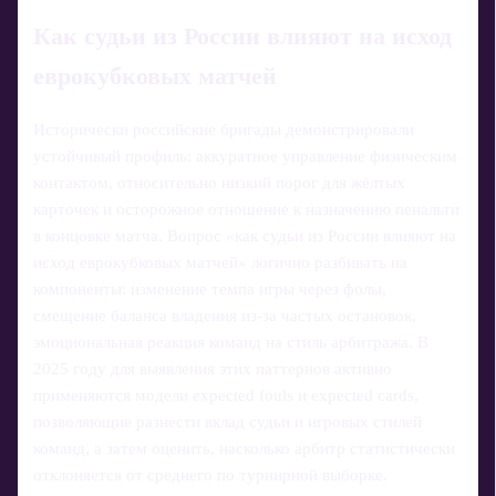
Как судьи из России влияют на исход
еврокубковых матчей
Исторически российские бригады демонстрировали
устойчивый профиль: аккуратное управление физическим
контактом, относительно низкий порог для жёлтых
карточек и осторожное отношение к назначению пенальти
в концовке матча. Вопрос «как судьи из России влияют на
исход еврокубковых матчей» логично разбивать на
компоненты: изменение темпа игры через фолы,
смещение баланса владения из‑за частых остановок,
эмоциональная реакция команд на стиль арбитража. В
2025 году для выявления этих паттернов активно
применяются модели expected fouls и expected cards,
позволяющие разнести вклад судьи и игровых стилей
команд, а затем оценить, насколько арбитр статистически
отклоняется от среднего по турнирной выборке.