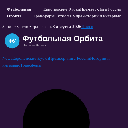
Футбольная
Европейские Кубки
Премьер-Лига России
Орбита
Трансферы
Футбол в мире
Истории и интервью
Skip
Зенит • матчи • трансферы
8 августа 2026
Поиск
to
content
News
Европейские Кубки
Премьер-Лига России
Истории и
интервью
Трансферы