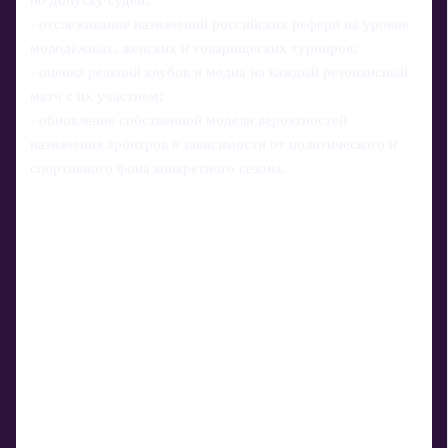
по допуску судей;
- отслеживание назначений российских рефери на уровне
молодёжных, женских и товарищеских турниров;
- оценка реакций клубов и медиа на каждый резонансный
матч с их участием;
- обновление собственной модели вероятностей
назначения арбитров в зависимости от политического и
спортивного фона конкретного сезона.