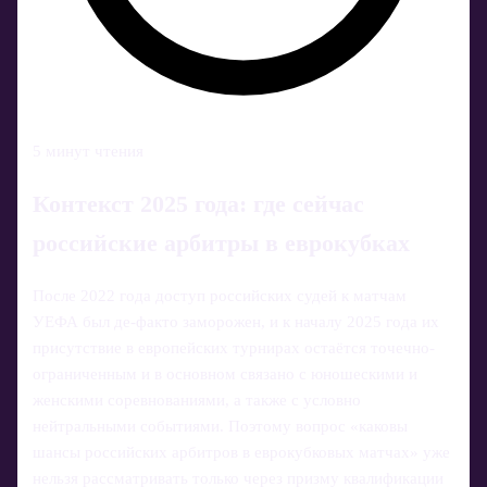
5 минут чтения
Контекст 2025 года: где сейчас
российские арбитры в еврокубках
После 2022 года доступ российских судей к матчам
УЕФА был де-факто заморожен, и к началу 2025 года их
присутствие в европейских турнирах остаётся точечно-
ограниченным и в основном связано с юношескими и
женскими соревнованиями, а также с условно
нейтральными событиями. Поэтому вопрос «каковы
шансы российских арбитров в еврокубковых матчах» уже
нельзя рассматривать только через призму квалификации