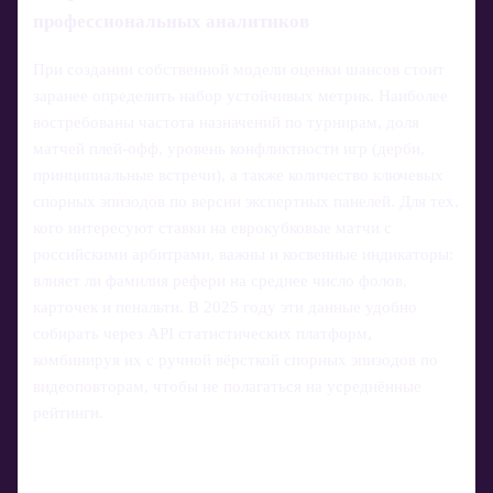
профессиональных аналитиков
При создании собственной модели оценки шансов стоит
заранее определить набор устойчивых метрик. Наиболее
востребованы частота назначений по турнирам, доля
матчей плей-офф, уровень конфликтности игр (дерби,
принципиальные встречи), а также количество ключевых
спорных эпизодов по версии экспертных панелей. Для тех,
кого интересуют ставки на еврокубковые матчи с
российскими арбитрами, важны и косвенные индикаторы:
влияет ли фамилия рефери на среднее число фолов,
карточек и пенальти. В 2025 году эти данные удобно
собирать через API статистических платформ,
комбинируя их с ручной вёрсткой спорных эпизодов по
видеоповторам, чтобы не полагаться на усреднённые
рейтинги.