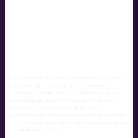
Корректировать эти ошибки помогает ручная разметка
кейсов и перекрёстная валидация с независимыми
источниками, включая экспертные обзоры и решения
дисциплинарных органов. Это особенно важно, когда
формируются индивидуальные прогнозы или
разрабатываются авторские прогнозы на Лигу чемпионов
с участием российских судей в гипотетических сценариях
смягчения ограничений.