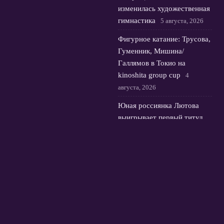
изменилась художественная
гимнастика
5 августа, 2026
Фигурное катание: Трусова,
Гуменник, Мишина/
Галлямов в Токио на
kinoshita group cup
4
августа, 2026
Юная россиянка Лютова
выигрывает первый титул
Wta и выбирает флаг
3
августа, 2026
© 2026 Футбольная Орбита
Новости Зенита