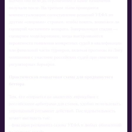
матчей они вели до ограничений и какие назначения
получали после. На третьем этапе проводится
контекстуализация: сопоставление решений УЕФА по
другим «спорным» странам, чтобы понять, возможен ли
сценарий частичного возврата. Завершающая стадия —
сценарное моделирование, когда выстраиваются
вероятности появления конкретных судей в квалификации
или финальной части турниров, включая прогнозы на Лигу
чемпионов с участием российских судей при смягчении
регуляторных барьеров.
Практическая пошаговая схема для продвинутого
беттора
Тем, кто опирается на аналитику еврокубков с
российскими арбитрами для ставок, удобно использовать
упрощённый регламент действий. Последовательность
может выглядеть так:
- фиксация регламента сезона УЕФА и любых обновлений