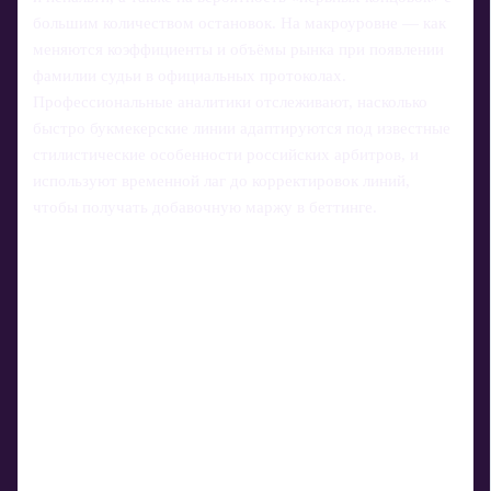
большим количеством остановок. На макроуровне — как
меняются коэффициенты и объёмы рынка при появлении
фамилии судьи в официальных протоколах.
Профессиональные аналитики отслеживают, насколько
быстро букмекерские линии адаптируются под известные
стилистические особенности российских арбитров, и
используют временной лаг до корректировок линий,
чтобы получать добавочную маржу в беттинге.