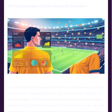
Интерпретация статистики для беттинга
Статистика еврокубковых матчей с российскими судьями
для беттинга анализируется в двух плоскостях: микро- и
макроуровень. На микроуровне рассматривается влияние
конкретного рефери на маркеты тоталов по картам, фолам
и пенальти, а также на вероятность «нервных концовок» с