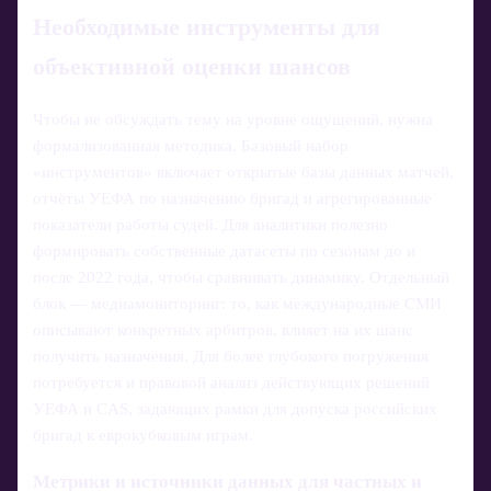
Необходимые инструменты для
объективной оценки шансов
Чтобы не обсуждать тему на уровне ощущений, нужна
формализованная методика. Базовый набор
«инструментов» включает открытые базы данных матчей,
отчёты УЕФА по назначению бригад и агрегированные
показатели работы судей. Для аналитики полезно
формировать собственные датасеты по сезонам до и
после 2022 года, чтобы сравнивать динамику. Отдельный
блок — медиамониторинг: то, как международные СМИ
описывают конкретных арбитров, влияет на их шанс
получить назначения. Для более глубокого погружения
потребуется и правовой анализ действующих решений
УЕФА и CAS, задающих рамки для допуска российских
бригад к еврокубковым играм.
Метрики и источники данных для частных и