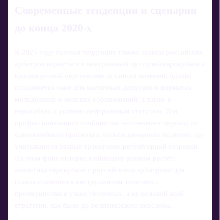
Современные тенденции и сценарии
до конца 2020‑х
К 2025 году базовая тенденция такова: шансы российских
арбитров вернуться в центральный пул судей еврокубков в
краткосрочной перспективе остаются низкими, однако
сохраняется окно для частичных допусков в форматах
молодёжных и женских соревнований, а также в
еврокубках с условно нейтральным статусом. Для
профессионального сообщества это означает переход от
однолинейного прогноза к мультисценарным моделям, где
учитываются разные траектории регуляторной разрядки.
На этом фоне интерес к нишевым рынкам растёт:
аналитика еврокубков с российскими арбитрами для
ставок становится инструментом точечного
преимущества в узких сегментах, а не основой всей
стратегии, как было до политического перелома.