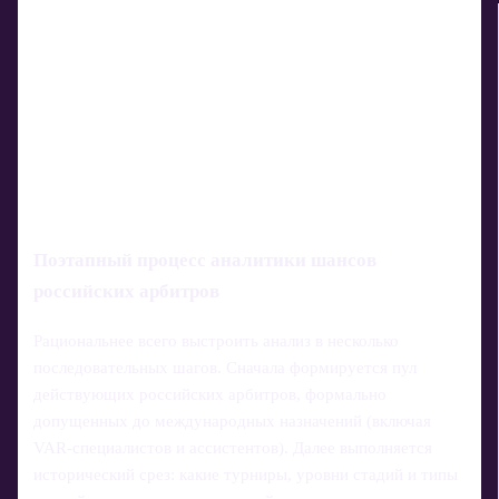
Поэтапный процесс аналитики шансов
российских арбитров
Рациональнее всего выстроить анализ в несколько
последовательных шагов. Сначала формируется пул
действующих российских арбитров, формально
допущенных до международных назначений (включая
VAR-специалистов и ассистентов). Далее выполняется
исторический срез: какие турниры, уровни стадий и типы