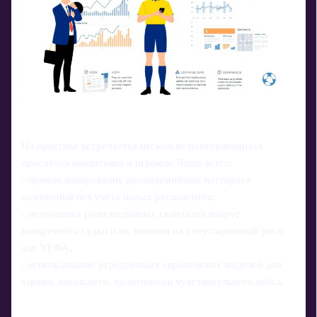
На практике встречается несколько повторяющихся
просчётов аналитиков и игроков. Чаще всего:
- прямое копирование допандемийных паттернов
назначений без учёта новых регламентов;
- недооценка роли медийных скандалов вокруг
конкретного судьи и их влияния на репутационный риск
для УЕФА;
- использование усреднённых европейских моделей для
оценки локального, политически чувствительного кейса.