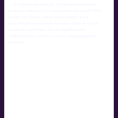
— на первый план выходят регуляторные решения,
политический контекст и имиджевые риски для УЕФА.
Анализ стал ближе к риск‑менеджменту, чем к
классической спортивной селекции: важна не только
судейская подготовка, но и воспринимаемая
«нейтральность» арбитра в глазах международных
структур.