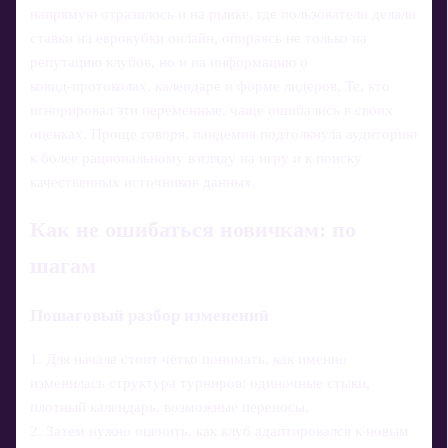
напрямую отразилось и на рынке, где пользователи делали
ставки на еврокубки онлайн, опираясь не только на
репутацию клубов, но и на информацию о
ковид‑протоколах, календаре и форме лидеров. Те, кто
игнорировал эти переменные, чаще ошибались в своих
оценках. Проще говоря, пандемия подтолкнула аудиторию
к более рациональному взгляду на игру и к поиску
качественных источников данных.
Как не ошибаться новичкам: по
шагам
Пошаговый разбор изменений
1. Для начала стоит чётко понимать, как именно
изменилась структура турниров: одиночные стыки,
плотный календарь, возможные переносы.
2. Затем нужно оценить, как клуб адаптировался к новым