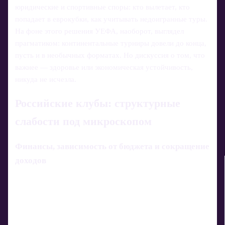
юридические и спортивные споры: кто вылетает, кто
попадает в еврокубки, как учитывать недоигранные туры.
На фоне этого решения УЕФА, наоборот, выглядел
прагматиком: континентальные турниры довели до конца,
пусть и в необычных форматах. Но дискуссия о том, что
важнее — здоровье или экономическая устойчивость,
никуда не исчезла.
Российские клубы: структурные
слабости под микроскопом
Финансы, зависимость от бюджета и сокращение
доходов