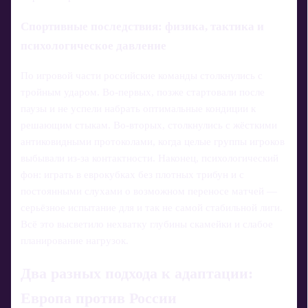
Спортивные последствия: физика, тактика и
психологическое давление
По игровой части российские команды столкнулись с
тройным ударом. Во‑первых, позже стартовали после
паузы и не успели набрать оптимальные кондиции к
решающим стыкам. Во‑вторых, столкнулись с жёсткими
антиковидными протоколами, когда целые группы игроков
выбывали из-за контактности. Наконец, психологический
фон: играть в еврокубках без плотных трибун и с
постоянными слухами о возможном переносе матчей —
серьёзное испытание для и так не самой стабильной лиги.
Всё это высветило нехватку глубины скамейки и слабое
планирование нагрузок.
Два разных подхода к адаптации:
Европа против России