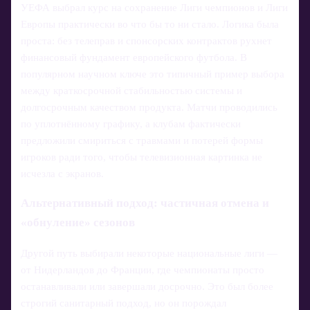
УЕФА выбрал курс на сохранение Лиги чемпионов и Лиги
Европы практически во что бы то ни стало. Логика была
проста: без телеправ и спонсорских контрактов рухнет
финансовый фундамент европейского футбола. В
популярном научном ключе это типичный пример выбора
между краткосрочной стабильностью системы и
долгосрочным качеством продукта. Матчи проводились
по уплотнённому графику, а клубам фактически
предложили смириться с травмами и потерей формы
игроков ради того, чтобы телевизионная картинка не
исчезла с экранов.
Альтернативный подход: частичная отмена и
«обнуление» сезонов
Другой путь выбирали некоторые национальные лиги —
от Нидерландов до Франции, где чемпионаты просто
останавливали или завершали досрочно. Это был более
строгий санитарный подход, но он порождал