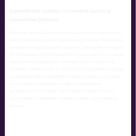
Европейские гранды: системный анализ и
управление рисками
Крупные европейские клубы восприняли пандемию как
кейс для расширенного управления рисками. Они быстро
развернули медицинскую аналитику, внедрили регулярное
тестирование, перераспределили роли в составе и начали
сценарное планирование: как перестроить игру, если
выбывает целая линия. С точки зрения научного подхода
это пример agile‑управления: клубы учились на каждом
новом туре, корректируя графики тренировок,
регенерации и ротации. Так родились новые модели
подготовки к стыковым матчам, сильно завязанные на
данные.