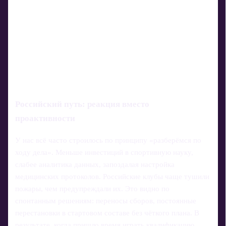
Российский путь: реакция вместо
проактивности
У нас всё часто строилось по принципу «разберёмся по
ходу дела». Меньше инвестиций в спортивную науку,
слабее аналитика данных, запоздалая настройка
медицинских протоколов. Российские клубы чаще тушили
пожары, чем предупреждали их. Это видно по
спонтанным решениям: переносы сборов, постоянные
перестановки в стартовом составе без чёткого плана. В
результате, когда пришло время играть квалификацию