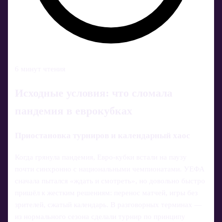
6 минут чтения
Исходные условия: что сломала
пандемия в еврокубках
Приостановка турниров и календарный хаос
Когда грянула пандемия, Евро‑кубки встали на паузу
почти синхронно с национальными чемпионатами. УЕФА
сначала пытался «ждать и смотреть», но довольно быстро
пришёл к жестким решениям: перенос матчей, игры без
зрителей, сжатый календарь. В разговорных терминах —
из нормального сезона сделали турнир по принципу