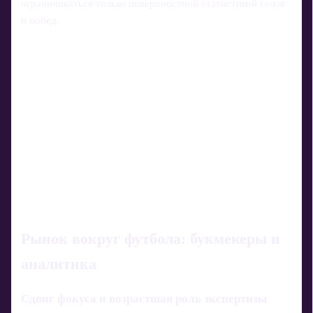
ограничиваться только поверхностной статистикой голов
и побед.
Рынок вокруг футбола: букмекеры и
аналитика
Сдвиг фокуса и возрастшая роль экспертизы