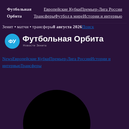
Футбольная
Европейские Кубки
Премьер-Лига России
Орбита
Трансферы
Футбол в мире
Истории и интервью
Skip
Зенит • матчи • трансферы
8 августа 2026
Поиск
to
content
News
Европейские Кубки
Премьер-Лига России
Истории и
интервью
Трансферы