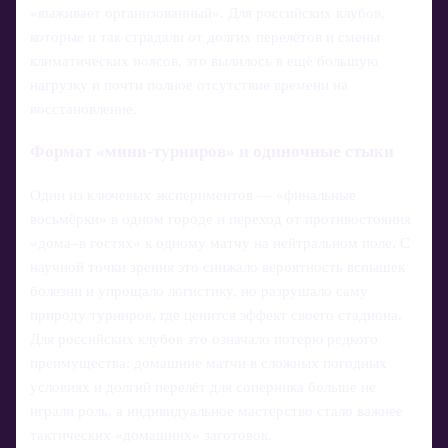
«выживает организованный». Для российских клубов,
которые и так страдали от долгих перелётов и смены
климатических поясов, это вылилось в ещё большую
нагрузку и почти полное отсутствие времени на
восстановление.
Формат «мини-турниров» и одиночные стыки
Один из ключевых экспериментов — «финальные
восьмёрки» в одном городе и переход от противостояния
«дома–в гостях» к одному матчу на нейтральном поле. С
научной точки зрения это снижало вероятность вспышек
болезни и упрощало логистику, но разрушало саму
природу турниров, где ценится эффект своего стадиона.
Для российских клубов это означало потерю редкого
преимущества: домашние матчи в сложных погодных
условиях и долгий перелёт для соперника больше не
играли роль, а индивидуальное мастерство стало важнее
тактических «домашних» заготовок.