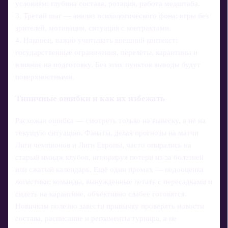
условиям: глубина состава, ротация, работа медштаба.
3. Третий шаг — анализ психологического фона: игры без
зрителей, мотивация, ситуация с контрактами.
4. Наконец, важно учитывать внешний контекст:
государственные ограничения, перелёты, карантины и
влияние на подготовку. Без этих пунктов выводы будут
поверхностными.
Типичные ошибки и как их избежать
Расхожая ошибка — смотреть только на вывеску, а не на
текущую ситуацию. Фанаты, делая прогнозы на матчи
Лиги чемпионов и Лиги Европы, часто опирались на
старый имидж клубов, игнорируя потери из-за болезней
или сжатый календарь. Ещё один промах — недооценка
логистики: команды, вынужденные летать с пересадками и
сидеть на карантине, объективно слабее готовятся.
Новичкам полезно завести привычку проверять новости
состава, расписание и регламенты турнирa, а не