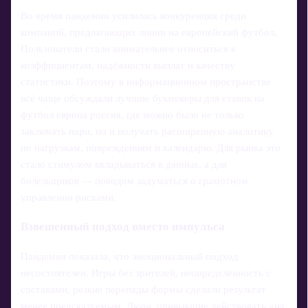
Во время пандемии усилилась конкуренция среди
компаний, предлагающих линии на европейский футбол.
Пользователи стали внимательнее относиться к
коэффициентам, надёжности выплат и качеству
статистики. Поэтому в информационном пространстве
всё чаще обсуждали лучшие букмекеры для ставок на
футбол европа россия, где можно было не только
заключать пари, но и получать расширенную аналитику
по нагрузкам, повреждениям и календарю. Для рынка это
стало стимулом вкладываться в данные, а для
болельщиков — поводом задуматься о грамотном
управлении рисками.
Взвешенный подход вместо импульса
Пандемия показала, что эмоциональный подход
несостоятелен. Игры без зрителей, неопределённость с
составами, резкие перепады формы сделали результат
менее предсказуемым. Люди, привыкшие действовать «на