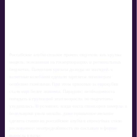
Российские клубы сильнее прочих ощутили, как хрупка
модель, основанная на госкорпорациях и региональных
бюджетах. Пандемия урезала доходы от матчдей, а
валютные колебания сделали зарплаты легионерам
особенно тяжёлыми. При этом призовые за еврокубки
стали ещё более значимы. Парадокс: необходимость
попадать в групповой этап возросла, но подготовка
ухудшилась. В условиях, когда часть спонсоров замерла, а
болельщики ушли онлайн, даже привычное желание
сделать ставки на российские клубы в еврокубках стало
рискованнее: неопределённость по составам и форме
выросла в разы.