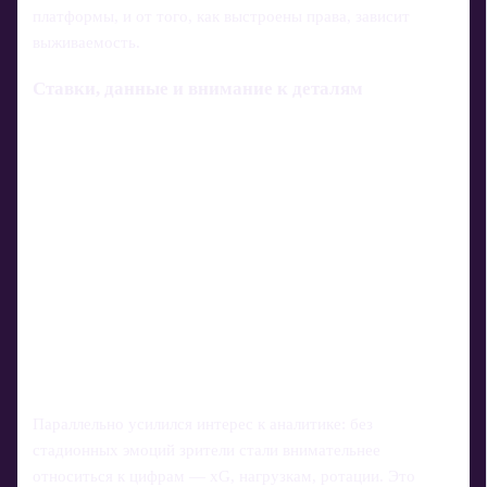
платформы, и от того, как выстроены права, зависит
выживаемость.
Ставки, данные и внимание к деталям
Параллельно усилился интерес к аналитике: без
стадионных эмоций зрители стали внимательнее
относиться к цифрам — xG, нагрузкам, ротации. Это