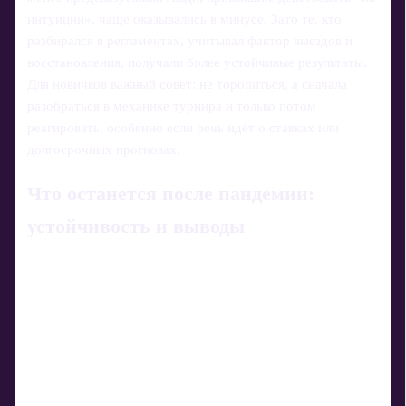
интуиции», чаще оказывались в минусе. Зато те, кто
разбирался в регламентах, учитывал фактор выездов и
восстановления, получали более устойчивые результаты.
Для новичков важный совет: не торопиться, а сначала
разобраться в механике турнира и только потом
реагировать, особенно если речь идёт о ставках или
долгосрочных прогнозах.
Что останется после пандемии:
устойчивость и выводы