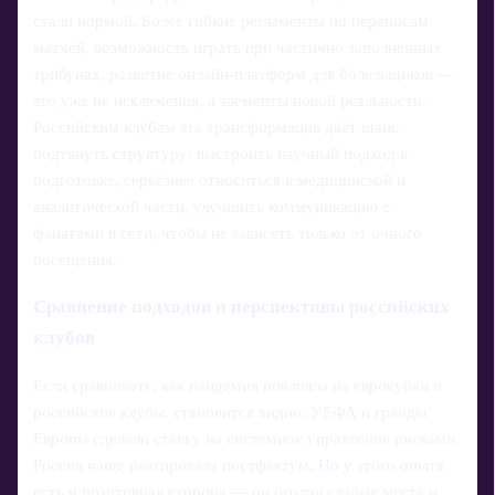
стали нормой. Более гибкие регламенты по переносам
матчей, возможность играть при частично заполненных
трибунах, развитие онлайн‑платформ для болельщиков —
это уже не исключения, а элементы новой реальности.
Российским клубам эта трансформация даёт шанс
подтянуть структуру: выстроить научный подход к
подготовке, серьёзнее относиться к медицинской и
аналитической части, улучшить коммуникацию с
фанатами в сети, чтобы не зависеть только от очного
посещения.
Сравнение подходов и перспективы российских
клубов
Если сравнивать, как пандемия повлияла на еврокубки и
российские клубы, становится видно: УЕФА и гранды
Европы сделали ставку на системное управление рисками,
Россия чаще реагировала постфактум. Но у этого опыта
есть и позитивная сторона — он оголил слабые места и