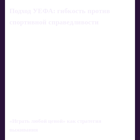
Подход УЕФА: гибкость против
спортивной справедливости
«Играть любой ценой» как стратегия
выживания