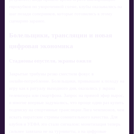
еврокубков по укороченной схеме, клубы оказывались на
шаг позади соперников, которые готовились к этому
сценарию заранее.
Болельщики, трансляции и новая
цифровая экономика
Стадионы опустели, экраны ожили
Закрытые трибуны резко сместили фокус в
онлайн‑потребление. Болельщики, привыкшие к походу на
игру как к ритуалу выходного дня, оказались у экрана
телевизора или смартфона. Запрос на прямой эфир вырос,
и многие впервые задумались, что проще один раз купить
подписку на спортивные трансляции Лига чемпионов, чем
искать пиратские стримы сомнительного качества. Для
клубов и УЕФА это стало сигналом: монетизация теперь
сильнее завязана не на турникеты, а на цифровые