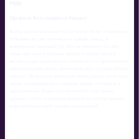
году
Профиль болельщика и бюджет
Выбор формата поездки в 2025‑м стал более осознанным:
большинство уже пробовало и «дикий» выезд, и
комфортный пакетный тур. Кто‑то понимает, что ему
ближе три ночи в дешёвом хостеле и десять часов в
автобусе ради одной фото у сектора; кто‑то предпочитает
прилететь в день матча, посмотреть игру и утром улететь
обратно. На решение влияют не только деньги, но и стиль
жизни: удалённая работа, наличие семьи, готовность к
приключениям. Важно честно ответить себе, какой
уровень стресса и неопределённости вы готовы принять
ради любимого клуба и новых впечатлений.