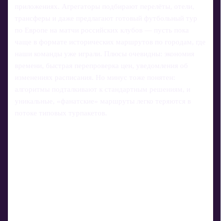
приложениях. Агрегаторы подбирают перелёты, отели,
трансферы и даже предлагают готовый футбольный тур
по Европе на матчи российских клубов — пусть пока
чаще в формате исторических маршрутов по городам, где
наши команды уже играли. Плюсы очевидны: экономия
времени, быстрая перепроверка цен, уведомления об
изменениях расписания. Но минус тоже понятен:
алгоритмы подталкивают к стандартным решениям, и
уникальные, «фанатские» маршруты легко теряются в
потоке типовых турпакетов.