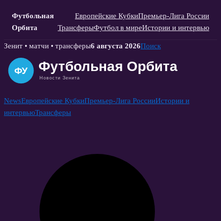
Футбольная
Европейские Кубки
Премьер-Лига России
Орбита
Трансферы
Футбол в мире
Истории и интервью
Skip
Зенит • матчи • трансферы
6 августа 2026
Поиск
to
content
News
Европейские Кубки
Премьер-Лига России
Истории и
интервью
Трансферы