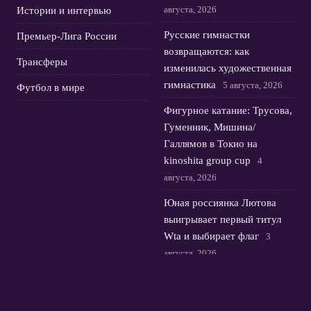
августа, 2026
Истории и интервью
Русские гимнастки
Премьер-Лига России
возвращаются: как
Трансферы
изменилась художественная
гимнастика
5 августа, 2026
Футбол в мире
Фигурное катание: Трусова,
Гуменник, Мишина/
Галлямов в Токио на
kinoshita group cup
4
августа, 2026
Юная россиянка Лютова
выигрывает первый титул
Wta и выбирает флаг
3
августа, 2026
Лала Крамаренко и Яна
Кудрявцева: музыка, медали