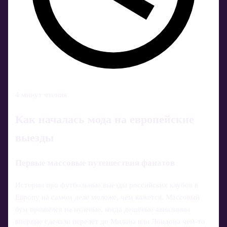
4 минут чтения
Как началась мода на европейские
выезды
Первые массовые путешествия фанатов
Истории про футбольные выезды российских клубов в
Европу на самом деле моложе, чем кажется. Массовый
бум пришёлся на нулевые, когда дешёвые авиалинии
впервые сделали перелёт до Милана или Лондона чем‑то