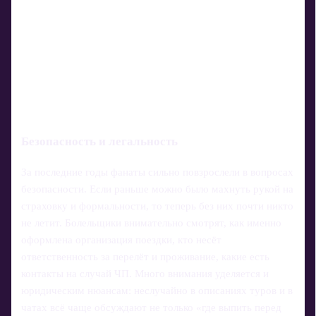
Безопасность и легальность
За последние годы фанаты сильно повзрослели в вопросах
безопасности. Если раньше можно было махнуть рукой на
страховку и формальности, то теперь без них почти никто
не летит. Болельщики внимательно смотрят, как именно
оформлена организация поездки, кто несёт
ответственность за перелёт и проживание, какие есть
контакты на случай ЧП. Много внимания уделяется и
юридическим нюансам: неслучайно в описаниях туров и в
чатах всё чаще обсуждают не только «где выпить перед