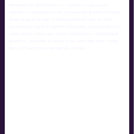
внимание на экологичность, стараются сокращать
перелёты и выбирать более осознанный формат поездок.
Даже когда речь идёт о потенциальном туре на матч
российского клуба в Европе в будущем, в разговорах всё
чаще звучат слова про «смысл маршрута», культурный
контекст, уважение к городу и его жителям, а не только
про счёт на табло и эмоции на секторе.