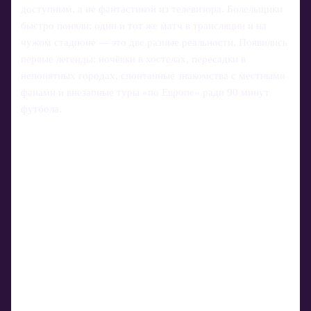
доступным, а не фантастикой из телевизора. Болельщики
быстро поняли: один и тот же матч в трансляции и на
чужом стадионе — это две разные реальности. Появились
первые легенды: ночёвки в хостелах, пересадки в
непонятных городах, спонтанные знакомства с местными
фанами и внезапные туры «по Европе» ради 90 минут
футбола.