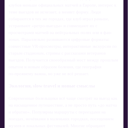
клубов меньше официальных матчей в Европе, интерес к
теме выездов не исчезает, а меняет форму. Люди
собираются в тех же городах, где клуб играл раньше,
устраивают «ретро‑выезды» и совмещают их с
просмотрами матчей на нейтральных полях или в фан-
зонах. Параллельно развиваются цифровые форматы:
совместные VR‑просмотры, интерактивные экскурсии по
старым стадионам, стримы с рассказами ветеранов
выездов. Получается своеобразный мост между прошлым
опытом и новым образом боления, где география
по‑прежнему важна, но уже не всё решает.
Экология, slow travel и новые смыслы
Современные болельщики всё чаще смотрят на выезд как
на насыщенное путешествие, а не просто путь «до матча
и обратно». Популярны маршруты с переездами на
поездах, ночёвками в маленьких городках, посещением
музеев и локальных фестивалей. Многие обращают