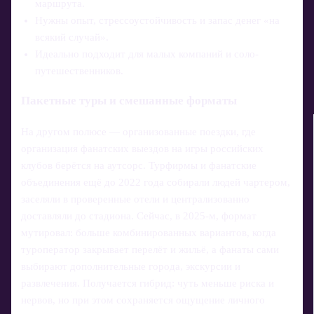
маршрута.
Нужны опыт, стрессоустойчивость и запас денег «на
всякий случай».
Идеально подходит для малых компаний и соло-
путешественников.
Пакетные туры и смешанные форматы
На другом полюсе — организованные поездки, где
организация фанатских выездов на игры российских
клубов берётся на аутсорс. Турфирмы и фанатские
объединения ещё до 2022 года собирали людей чартером,
заселяли в проверенные отели и централизованно
доставляли до стадиона. Сейчас, в 2025‑м, формат
мутировал: больше комбинированных вариантов, когда
туроператор закрывает перелёт и жильё, а фанаты сами
выбирают дополнительные города, экскурсии и
развлечения. Получается гибрид: чуть меньше риска и
нервов, но при этом сохраняется ощущение личного