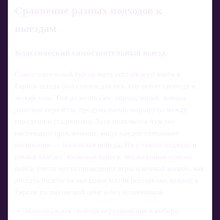
Сравнение разных подходов к
выездам
Классический самостоятельный выезд
Самостоятельный тур на матч российского клуба в
Европе всегда был стилем для тех, кто любит свободу и
лёгкий хаос. Всё делаешь сам: ищешь жильё, ловишь
дешёвые перелёты, продумываешь маршруты между
городами и стадионами. Зато появляется чувство
настоящего приключения, когда каждое совпавшее
расписание — маленькая победа. Но у такого подхода и
рисков хватает: языковой барьер, неожиданная отмена
рейса, смена места проведения игры и вечный вопрос, как
достать билеты на выездные матчи российских команд в
Европе по вменяемой цене и без мошенников.
Максимальная свобода передвижения и выбора