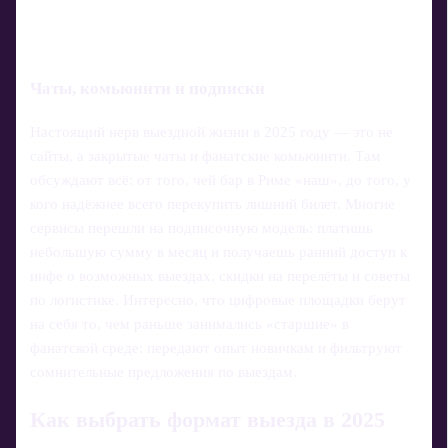
Чаты, комьюнити и подписки
Настоящий нерв выездной жизни в 2025 году — это не
сайты, а закрытые чаты и фанатские комьюнити. Там
обсуждают всё: от того, чей бар в Риме «наш», до того, у
кого надёжнее всего перекупить лишний билет. Многие
сервисы перешли на подписочную модель: платишь
небольшую сумму в месяц и получаешь ранний доступ к
инфе о возможных выездах, скидки на перелёты и советы
по логистике. Интересно, что цифровые площадки берут
на себя то, чем раньше занимались «старшие» в
фанатской среде: передают опыт новичкам и фильтруют
сомнительные предложения по выездам.
Как выбрать формат выезда в 2025