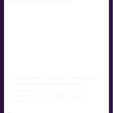
маршрута, а не «поездки по каталогам».
Понятный бюджет: крупные траты известны заранее.
Меньше бытовых сюрпризов, но и меньше
спонтанности.
Подходит тем, кто едет в Европу впервые или с
семьёй.