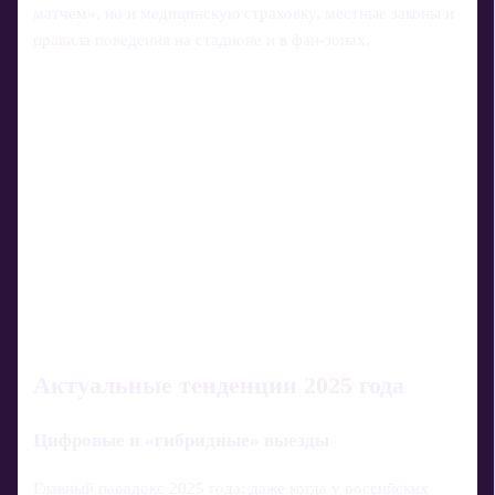
матчем», но и медицинскую страховку, местные законы и
правила поведения на стадионе и в фан-зонах.
Актуальные тенденции 2025 года
Цифровые и «гибридные» выезды
Главный парадокс 2025 года: даже когда у российских