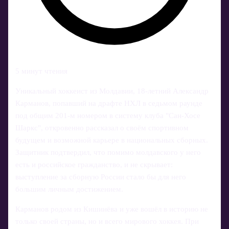
5 минут чтения
Уникальный хоккеист из Молдавии, 18‑летний Александр
Карманов, попавший на драфте НХЛ в седьмом раунде
под общим 201‑м номером в систему клуба "Сан‑Хосе
Шаркс", откровенно рассказал о своём спортивном
будущем и возможной карьере в национальных сборных.
Защитник подтвердил, что помимо молдавского у него
есть и российское гражданство, и не скрывает:
выступление за сборную России стало бы для него
большим личным достижением.
Карманов родом из Кишинёва и уже вошёл в историю не
только своей страны, но и всего мирового хоккея. При