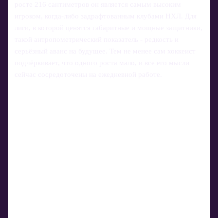
росте 216 сантиметров он является самым высоким
игроком, когда‑либо задрафтованным клубами НХЛ. Для
лиги, в которой ценятся габаритные и мощные защитники,
такой антропометрический показатель - редкость и
серьёзный аванс на будущее. Тем не менее сам хоккеист
подчёркивает, что одного роста мало, и все его мысли
сейчас сосредоточены на ежедневной работе.