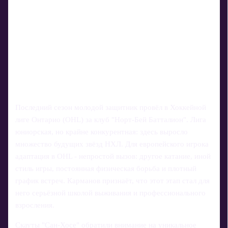
Последний сезон молодой защитник провёл в Хоккейной
лиге Онтарио (OHL) за клуб "Норт‑Бей Батталион". Лига
юниорская, но крайне конкурентная: здесь выросло
множество будущих звёзд НХЛ. Для европейского игрока
адаптация в OHL - непростой вызов: другое катание, иной
стиль игры, постоянная физическая борьба и плотный
график встреч. Карманов признаёт, что этот этап стал для
него серьёзной школой выживания и профессионального
взросления.
Скауты "Сан‑Хосе" обратили внимание на уникальное