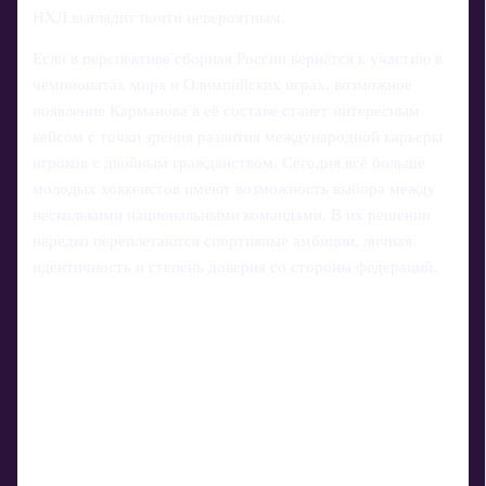
НХЛ выглядит почти невероятным.
Если в перспективе сборная России вернётся к участию в
чемпионатах мира и Олимпийских играх, возможное
появление Карманова в её составе станет интересным
кейсом с точки зрения развития международной карьеры
игроков с двойным гражданством. Сегодня всё больше
молодых хоккеистов имеют возможность выбора между
несколькими национальными командами. В их решении
нередко переплетаются спортивные амбиции, личная
идентичность и степень доверия со стороны федераций.