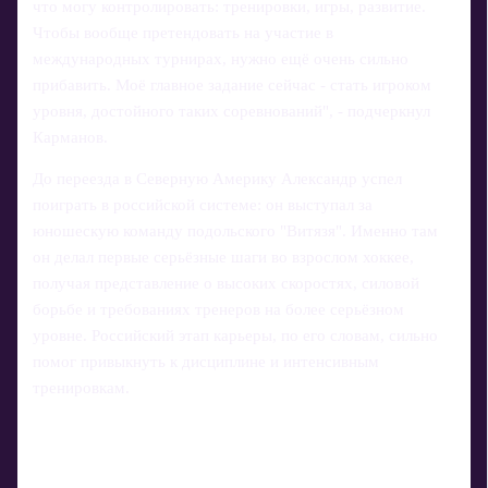
что могу контролировать: тренировки, игры, развитие.
Чтобы вообще претендовать на участие в
международных турнирах, нужно ещё очень сильно
прибавить. Моё главное задание сейчас - стать игроком
уровня, достойного таких соревнований", - подчеркнул
Карманов.
До переезда в Северную Америку Александр успел
поиграть в российской системе: он выступал за
юношескую команду подольского "Витязя". Именно там
он делал первые серьёзные шаги во взрослом хоккее,
получая представление о высоких скоростях, силовой
борьбе и требованиях тренеров на более серьёзном
уровне. Российский этап карьеры, по его словам, сильно
помог привыкнуть к дисциплине и интенсивным
тренировкам.