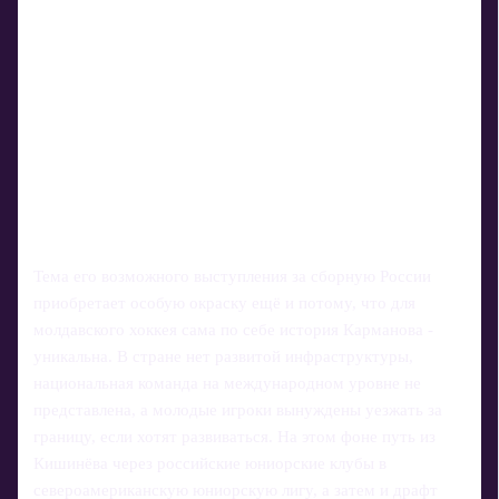
Тема его возможного выступления за сборную России
приобретает особую окраску ещё и потому, что для
молдавского хоккея сама по себе история Карманова -
уникальна. В стране нет развитой инфраструктуры,
национальная команда на международном уровне не
представлена, а молодые игроки вынуждены уезжать за
границу, если хотят развиваться. На этом фоне путь из
Кишинёва через российские юниорские клубы в
североамериканскую юниорскую лигу, а затем и драфт