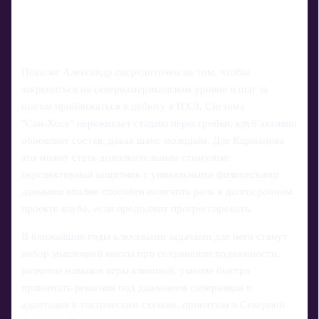
Пока же Александр сосредоточен на том, чтобы
закрепиться на североамериканском уровне и шаг за
шагом приближаться к дебюту в НХЛ. Система
"Сан‑Хосе" переживает стадию перестройки, клуб активно
обновляет состав, давая шанс молодым. Для Карманова
это может стать дополнительным стимулом:
перспективный защитник с уникальными физическими
данными вполне способен получить роль в долгосрочном
проекте клуба, если продолжит прогрессировать.
В ближайшие годы ключевыми задачами для него станут
набор мышечной массы при сохранении подвижности,
развитие навыков игры клюшкой, умение быстро
принимать решения под давлением соперников и
адаптация к тактическим схемам, принятым в Северной