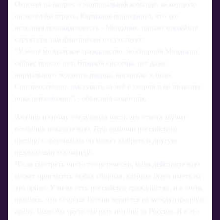
Отвечая на вопрос о национальной команде, за которую
он хотел бы играть, Карманов подчеркнул, что его
исходная принадлежность - Молдавия, однако хоккейная
структура там фактически отсутствует:
"У меня молдавское гражданство, но сборной Молдавии
сейчас просто нет. Никакой системы, нет даже
нормального ледового дворца, насколько я знаю.
Соответственно, выступать за неё в теории и на практике
пока невозможно", - объяснил защитник.
Именно поэтому следующая часть его ответа звучит
особенно показательно. При наличии российского
паспорта, формально он может выбрать и другую
национальную команду:
"Если смотреть чисто теоретически, меня действительно
может пригласить любая сборная, которая будет иметь на
это право. У меня есть российское гражданство, и я очень
надеюсь, что сборная России вернётся на международную
арену. Было бы круто сыграть именно за Россию. Я в это