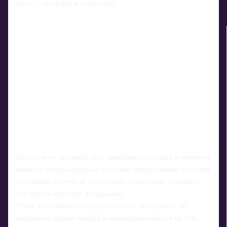
верю", - поделился Александр.
При этом он признаёт, что нынешняя ситуация в мировом
хоккее и международной политике неоднозначна: россиян
на данный момент не допускают до крупных турниров
под эгидой ведущих федераций.
"Пока всё слишком непредсказуемо. Я стараюсь не
загадывать далеко вперёд и концентрироваться на том,