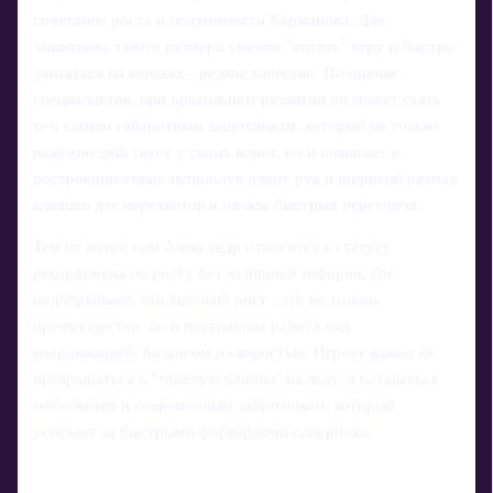
сочетание роста и подвижности Карманова. Для
защитника такого размера умение "читать" игру и быстро
двигаться на коньках - редкое качество. По оценке
специалистов, при правильном развитии он может стать
тем самым габаритным защитником, который не только
надёжно действует у своих ворот, но и помогает в
построении атаки, используя длину рук и широкий размах
клюшки для перехватов и начала быстрых переходов.
Тем не менее сам Александр относится к статусу
рекордсмена по росту без излишней эйфории. Он
подчёркивает, что высокий рост - это не только
преимущество, но и постоянная работа над
координацией, балансом и скоростью. Игроку важно не
превращаться в "тяжёлую башню" на льду, а оставаться
мобильным и современным защитником, который
успевает за быстрыми форвардами соперника.