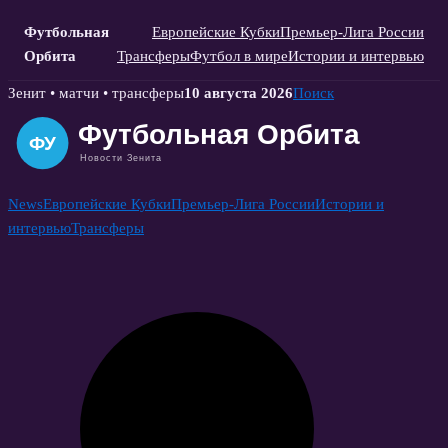
Футбольная
Европейские Кубки
Премьер-Лига России
Орбита
Трансферы
Футбол в мире
Истории и интервью
Skip
Зенит • матчи • трансферы
10 августа 2026
Поиск
to
content
News
Европейские Кубки
Премьер-Лига России
Истории и
интервью
Трансферы