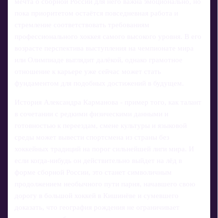
мечта о сборной России для него важна эмоционально, но
пока приоритетом остаётся повседневная работа и
стремление соответствовать требованиям
профессионального хоккея самого высокого уровня. В его
возрасте перспектива выступления на чемпионате мира
или Олимпиаде выглядит далёкой, однако грамотное
отношение к карьере уже сейчас может стать
фундаментом для подобных достижений в будущем.
История Александра Карманова - пример того, как талант
в сочетании с редкими физическими данными и
готовностью к переездам, смене культуры и языковой
среды может вывести спортсмена из страны без
хоккейных традиций на порог сильнейшей лиги мира. И
если когда‑нибудь он действительно выйдет на лёд в
форме сборной России, это станет символичным
продолжением необычного пути парня, начавшего свою
дорогу в большой хоккей в Кишинёве и сумевшего
доказать, что география рождения не ограничивает