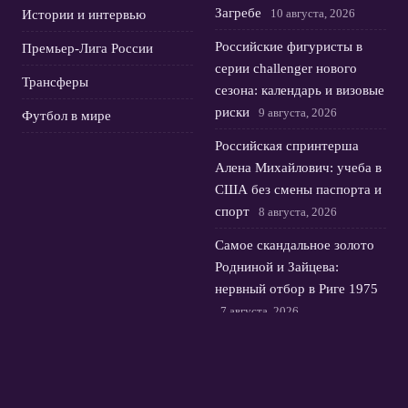
Загребе
10 августа, 2026
Истории и интервью
Российские фигуристы в
Премьер-Лига России
серии challenger нового
Трансферы
сезона: календарь и визовые
риски
9 августа, 2026
Футбол в мире
Российская спринтерша
Алена Михайлович: учеба в
США без смены паспорта и
спорт
8 августа, 2026
Самое скандальное золото
Родниной и Зайцева:
нервный отбор в Риге 1975
7 августа, 2026
Почему Аделия Петросян
ушла от Тутберидзе:
скрытая причина ухода
6