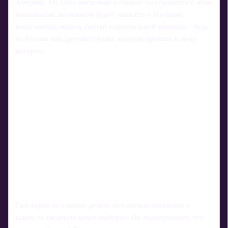
Америке. От того, насколько успешно он справится с этим
комплексом, во многом будет зависеть и его шанс
когда‑нибудь надеть свитер национальной команды - будь
то России или другой страны, которая проявит к нему
интерес.
Сам игрок не спешит делать публичные заявления о
каких‑то окончательных выборах. Он подчёркивает, что