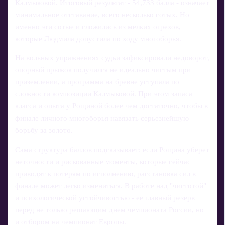
Калмыковой. Итоговый результат - 54,733 балла - означает
минимальное отставание, всего несколько сотых. Но
именно эти сотые и сложились из мелких огрехов,
которые Людмила допустила по ходу многоборья.
На вольных упражнениях судьи зафиксировали недоворот,
опорный прыжок получился не идеально чистым при
приземлении, а программа на бревне уступала по
сложности композиции Калмыковой. При этом запаса
класса и опыта у Рощиной более чем достаточно, чтобы в
финале личного многоборья навязать серьезнейшую
борьбу за золото.
Сама структура баллов подсказывает: если Рощина уберет
неточности и рискованные моменты, которые сейчас
приводят к потерям по исполнению, расстановка сил в
финале может легко измениться. В работе над "чистотой"
и психологической устойчивостью - ее главный резерв
перед не только решающим днем чемпионата России, но
и отбором на чемпионат Европы.