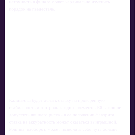
неточность в финале может кардинально изменить
порядок на пьедестале.
Калмыкова будет делать ставку на проверенную
стабильность и контроль каждого элемента. Ей важно не
допустить лишнего риска - в ее положении фаворита
ставка на аккуратность может оказаться выигрышной.
Рощина, наоборот, может позволить себе чуть больше