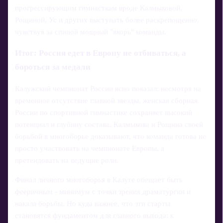
прогрессирующим гимнасткам вроде Калмыковой,
Рощиной, Ус и других выступать более раскрепощенно,
чувствуя за спиной мощный "якорь" команды.
Итог: Россия едет в Европу не отбиваться, а
бороться за медали
Калужский чемпионат России ясно показал: несмотря на
временное отсутствие главной звезды, женская сборная
России по спортивной гимнастике сохраняет высокий
потенциал и глубину состава. Калмыкова и Рощина своей
борьбой в многоборье доказывают, что команда готова не
просто участвовать на чемпионате Европы, а
претендовать на ведущие роли.
Финал личного многоборья в Калуге обещает быть
фееричным - минимум с точки зрения драматургии и
накала борьбы. Но куда важнее, что эти старты
становятся фундаментом для главного вывода: к