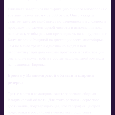
Елизавета завершила квалификацию личного многоборья с
третьим результатом - 52,333 балла. Она с каждым
стартом заметно прибавляет по уверенности и сложности
программ, но элементарной чистоты в исполнении пока
не хватает, чтобы реально претендовать на конкуренцию с
Калмыковой и Рощиной на дистанции всего многоборья.
Тем не менее тренеры однозначно видят в ней
перспективу: при дальнейшем прогрессе и стабилизации
она вполне может войти в состав национальной команды
на чемпионат Европы.
Бронза у Владимирской области и ширина
резерва
Третье место в командном зачете завоевала сборная
Владимирской области. Для этого региона - серьезное
достижение, подтверждающее, что география центров
подготовки в российской гимнастике продолжает