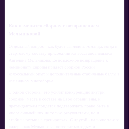
Как изменится сборная с возвращением
Мельниковой
Отдельный вопрос - как будет выглядеть команда, когда к
стартовому составу присоединится восстановившаяся
Ангелина Мельникова. Ее возможное возвращение к
чемпионату Европы придаст сборной России
колоссальный опыт и дополнительные стабильные баллы в
командном многоборье.
С одной стороны, это усилит конкуренцию внутри
сборной: места в составе на Евро ограничены, и
претенденткам придется подтверждать право быть в
числе сильнейших не только результатами, но и
стабильностью на тренировках. С другой - наличие такого
лидера, как Мельникова, позволит молодым и