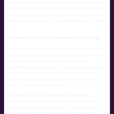
тренерский штаб получает последние ответы на вопрос,
кто достоин попасть в состав на чемпионат Европы-2026.
Первый этап отбора прошел ранее на Кубке России, но
именно калужские старты стали ключевыми в расстановке
сил.
Мужчины задали темп, женщины подхватили
Соревнования в Калуге начались с мужской программы. В
первый день прошел командный турнир, совмещенный с
квалификацией в личное многоборье. В тройку
сильнейших многоборцев по итогам квалификации вошли
Даниел Маринов, Даниил Смирнов и Иван Куляк, тем
самым задав общий соревновательный тон турнира:
борьба - за каждый десятый балла.
У женщин формат был аналогичным: командное
первенство одновременно являлось отбором в финал
личного многоборья. Именно здесь и проявилась новая
расстановка сил - без главной звезды последние годы.