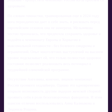
решение - пропустить чемпионат России из-за проблем со
здоровьем.
По словам гимнастки, травмированная еще в 2024 году
нога периодически дает о себе знать, и рисковать перед
европейским сезоном она не намерена. Мельникова
честно призналась, что предпочла сохранить здоровье и
подойти к чемпионату Европы в Хорватии в
максимальной готовности - без болевого синдрома и
ограничений. Опыт многолетних выступлений на высшем
уровне подсказывает ей, что только полностью здоровое
состояние позволяет реализовать весь потенциал в
труднейшей олимпийской программе.
Отсутствие Ангелины, конечно, лишило чемпионат
России громкого хедлайнера. Однако это одновременно
открыло возможность другим лидерам женской сборной
проявить себя в роли безоговорочных фаворитов. И этим
шансом отлично воспользовались Анна Калмыкова и
Людмила Рощина.