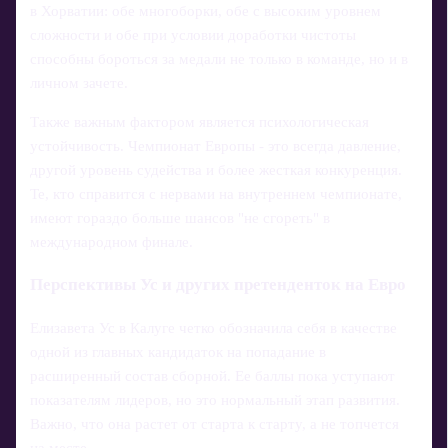
в Хорватии: обе многоборки, обе с высоким уровнем
сложности и обе при условии доработки чистоты
способны бороться за медали не только в команде, но и в
личном зачете.
Также важным фактором является психологическая
устойчивость. Чемпионат Европы - это всегда давление,
другой уровень судейства и более жесткая конкуренция.
Те, кто справится с нервами на внутреннем чемпионате,
имеют гораздо больше шансов "не сгореть" в
международном финале.
Перспективы Ус и других претенденток на Евро
Елизавета Ус в Калуге четко обозначила себя в качестве
одной из главных кандидаток на попадание в
расширенный состав сборной. Ее баллы пока уступают
показателям лидеров, но это нормальный этап развития.
Важно, что она растет от старта к старту, а не топчется