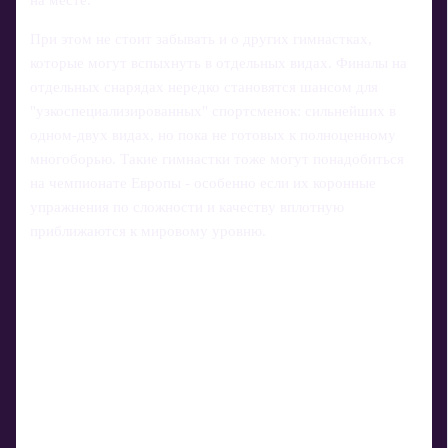
на месте.
При этом не стоит забывать и о других гимнастках,
которые могут вспыхнуть в отдельных видах. Финалы на
отдельных снарядах нередко становятся шансом для
"узкоспециализированных" спортсменок: сильнейших в
одном-двух видах, но пока не готовых к полноценному
многоборью. Такие гимнастки тоже могут понадобиться
на чемпионате Европы - особенно если их коронные
упражнения по сложности и качеству вплотную
приближаются к мировому уровню.