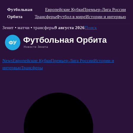
Футбольная
Европейские Кубки
Премьер-Лига России
Орбита
Трансферы
Футбол в мире
Истории и интервью
Skip
Зенит • матчи • трансферы
9 августа 2026
Поиск
to
content
News
Европейские Кубки
Премьер-Лига России
Истории и
интервью
Трансферы