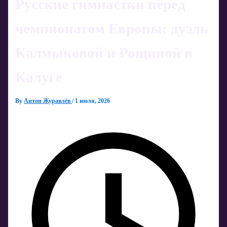
Русские гимнастки перед
чемпионатом Европы: дуэль
Калмыковой и Рощиной в
Калуге
By
Антон Журавлёв
/
1 июля, 2026