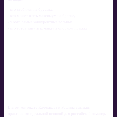
- кто стабилен на брусьях,
- кто может взять максимум на бревне,
- у кого самые конкурентные вольные,
- кто готов тянуть команду в опорном прыжке.
В этом контексте Калмыкова и Рощина выглядят
практически идеальной основой для российской команды