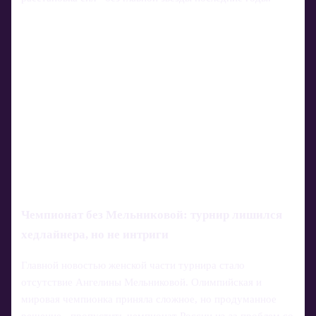
Чемпионат без Мельниковой: турнир лишился
хедлайнера, но не интриги
Главной новостью женской части турнира стало
отсутствие Ангелины Мельниковой. Олимпийская и
мировая чемпионка приняла сложное, но продуманное