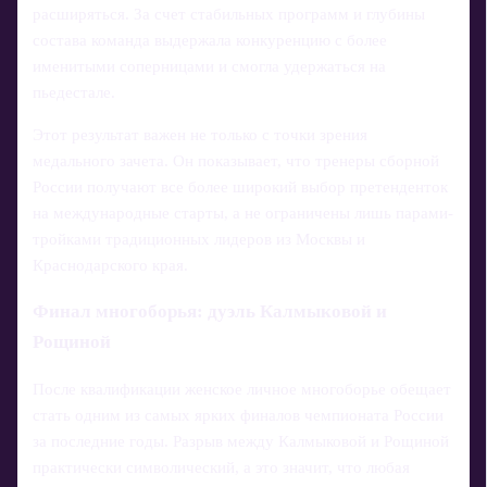
расширяться. За счет стабильных программ и глубины
состава команда выдержала конкуренцию с более
именитыми соперницами и смогла удержаться на
пьедестале.
Этот результат важен не только с точки зрения
медального зачета. Он показывает, что тренеры сборной
России получают все более широкий выбор претенденток
на международные старты, а не ограничены лишь парами-
тройками традиционных лидеров из Москвы и
Краснодарского края.
Финал многоборья: дуэль Калмыковой и
Рощиной
После квалификации женское личное многоборье обещает
стать одним из самых ярких финалов чемпионата России
за последние годы. Разрыв между Калмыковой и Рощиной
практически символический, а это значит, что любая