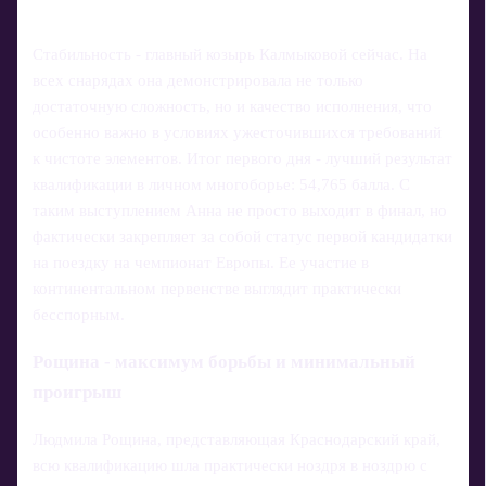
Стабильность - главный козырь Калмыковой сейчас. На
всех снарядах она демонстрировала не только
достаточную сложность, но и качество исполнения, что
особенно важно в условиях ужесточившихся требований
к чистоте элементов. Итог первого дня - лучший результат
квалификации в личном многоборье: 54,765 балла. С
таким выступлением Анна не просто выходит в финал, но
фактически закрепляет за собой статус первой кандидатки
на поездку на чемпионат Европы. Ее участие в
континентальном первенстве выглядит практически
бесспорным.
Рощина - максимум борьбы и минимальный
проигрыш
Людмила Рощина, представляющая Краснодарский край,
всю квалификацию шла практически ноздря в ноздрю с