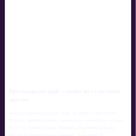
Краснодарский край - серебро, но с серьезным
заделом
Команда Краснодарского края, за которую выступает
Рощина, финишировала в командном многоборье второй.
И это заслуга не только Людмилы. Важнейший вклад
внесла ее партнерша по команде - Елизавета Ус.