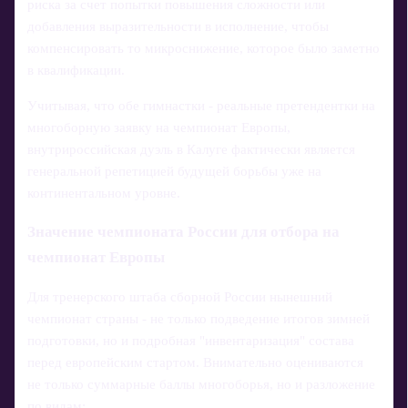
риска за счет попытки повышения сложности или
добавления выразительности в исполнение, чтобы
компенсировать то микроснижение, которое было заметно
в квалификации.
Учитывая, что обе гимнастки - реальные претендентки на
многоборную заявку на чемпионат Европы,
внутрироссийская дуэль в Калуге фактически является
генеральной репетицией будущей борьбы уже на
континентальном уровне.
Значение чемпионата России для отбора на
чемпионат Европы
Для тренерского штаба сборной России нынешний
чемпионат страны - не только подведение итогов зимней
подготовки, но и подробная "инвентаризация" состава
перед европейским стартом. Внимательно оцениваются
не только суммарные баллы многоборья, но и разложение
по видам: