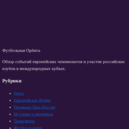
Футбольная Орбита
Обзор событий европейских чемпионатов и участие российских
клубов в международных кубках.
Рубрики
News
Европейские Кубки
Премьер-Лига России
Истории и интервью
Трансферы
Футбол в мире