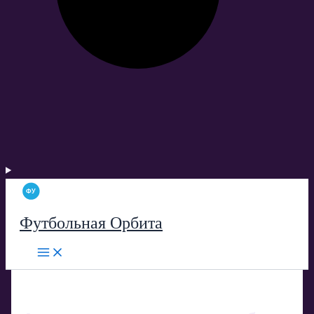
Футбольная Орбита