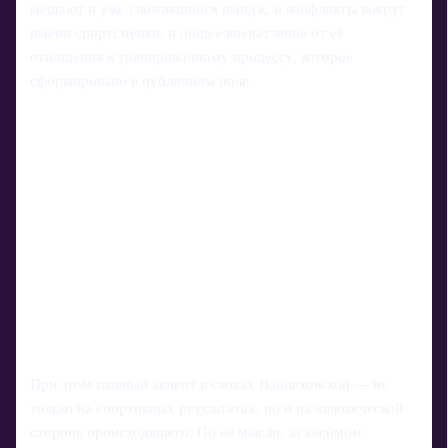
мешают и уже сложившийся имидж, и конфликты вокруг
имени спортсменки, и общее впечатление от её
отношения к тренировочному процессу, которое
сформировано в публичном поле.
При этом главный акцент в словах Вайцеховской — не
только на спортивных результатах, но и на человеческой
стороне происходящего. По её мысли, за клеймом,