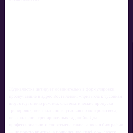
Журналистка цитирует обвинительные формулировки,
прозвучавшие в адрес Костылевой: «привыкла к тусовкам,
шоу, отсутствию режима, систематические пропуски
тренировок, невыполненные условия по контролю веса,
невыполнение тренировочных заданий». Для
профессионального спортсмена такие записи в биографии
— не просто критика, а полноценное «клеймо», своего