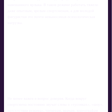
навешанного ярлыка. В таком режиме работать тяжело
даже опытным, зрелым спортсменам, а для молодой
фигуристки это почти невыносимая психологическая
нагрузка.
Не менее важен и вопрос доверия. Когда вокруг
спортсмена постоянно звучат слова о «тусовках», «шоу»,
«отсутствии режима», тренерам, врачам, хореографам