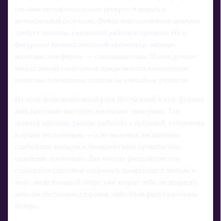
сложнее вкладывать в него ресурсы и верить в
долгосрочный результат. Любое восстановление доверия
требует тишины, системной работы и времени. Но у
фигурного катания жестокий хронометр: карьера
короткая, пик формы — считанные годы. И чем дольше
вокруг имени спортсмена продолжается скандальная
повестка, тем меньше шансов на спокойное развитие.
На этом фоне возможный уход Костылевой в шоу‑формат
действительно выглядит логичным сценарием. Там
ценятся харизма, умение работать с публикой, готовность
к ярким постановкам — а не железная дисциплина,
стабильные каскады и безошибочные прокаты под
судейские протоколы. Для многих фигуристов шоу
становится способом сохранить профессию и любовь к
льду, когда большой спорт уже закрыт либо по возрасту,
либо по состоянию здоровья, либо из‑за репутационных
потерь.