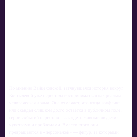
По мнению Вайцеховской, затянувшаяся история вокруг
Костылевой уже перестала восприниматься как реальная
человеческая драма. Она отмечает, что когда конфликт
или скандал слишком долго остаётся в публичном поле,
герои событий перестают выглядеть живыми людьми с
чувствами и проблемами. Вместо этого они
превращаются в «персонажей» — фигур, за которыми