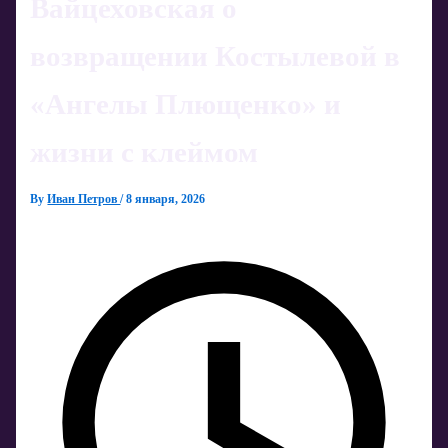
Вайцеховская о
возвращении Костылевой в
«Ангелы Плющенко» и
жизни с клеймом
By
Иван Петров
/
8 января, 2026