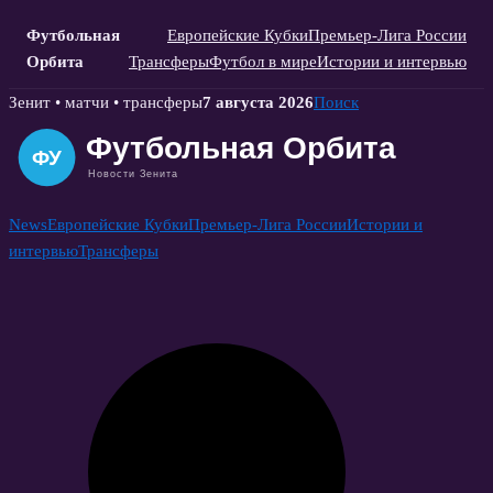
Футбольная
Европейские Кубки
Премьер-Лига России
Орбита
Трансферы
Футбол в мире
Истории и интервью
Skip
Зенит • матчи • трансферы
7 августа 2026
Поиск
to
content
News
Европейские Кубки
Премьер-Лига России
Истории и
интервью
Трансферы