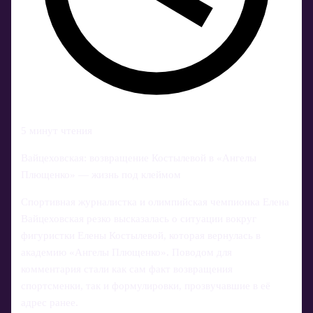
5 минут чтения
Вайцеховская: возвращение Костылевой в «Ангелы
Плющенко» — жизнь под клеймом
Спортивная журналистка и олимпийская чемпионка Елена
Вайцеховская резко высказалась о ситуации вокруг
фигуристки Елены Костылевой, которая вернулась в
академию «Ангелы Плющенко». Поводом для
комментария стали как сам факт возвращения
спортсменки, так и формулировки, прозвучавшие в её
адрес ранее.