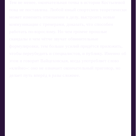
Тем не менее, окончательная точка в истории Костылевой
пока не поставлена. Любой юный спортсмен теоретически
может изменить отношение к делу, выстроить новые
коммуникации с тренерами, доказать, что способен
работать по‑взрослому. Но чем громче прошлые
скандалы и чем чётче звучат обвинительные
формулировки, тем больше усилий придётся приложить,
чтобы переубедить и специалистов, и публику. Именно об
этом и говорит Вайцеховская, когда употребляет слово
«клеймо»: оно не означает окончательный приговор, но
делает путь вперёд в разы сложнее.