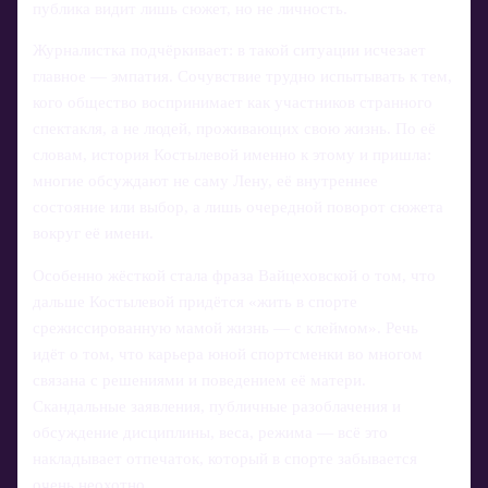
публика видит лишь сюжет, но не личность.
Журналистка подчёркивает: в такой ситуации исчезает
главное — эмпатия. Сочувствие трудно испытывать к тем,
кого общество воспринимает как участников странного
спектакля, а не людей, проживающих свою жизнь. По её
словам, история Костылевой именно к этому и пришла:
многие обсуждают не саму Лену, её внутреннее
состояние или выбор, а лишь очередной поворот сюжета
вокруг её имени.
Особенно жёсткой стала фраза Вайцеховской о том, что
дальше Костылевой придётся «жить в спорте
срежиссированную мамой жизнь — с клеймом». Речь
идёт о том, что карьера юной спортсменки во многом
связана с решениями и поведением её матери.
Скандальные заявления, публичные разоблачения и
обсуждение дисциплины, веса, режима — всё это
накладывает отпечаток, который в спорте забывается
очень неохотно.