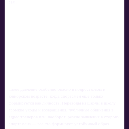
сам.
Такое давление особенно опасно в подростковом и
юниорском возрасте, когда спортсмен ещё только
формируется как личность. Переводы из школы в школу,
громкие уходы и возвращения, публичные обвинения в
адрес тренеров или, наоборот, резкие заявления в сторону
спортсмена — всё это формирует устойчивый образ