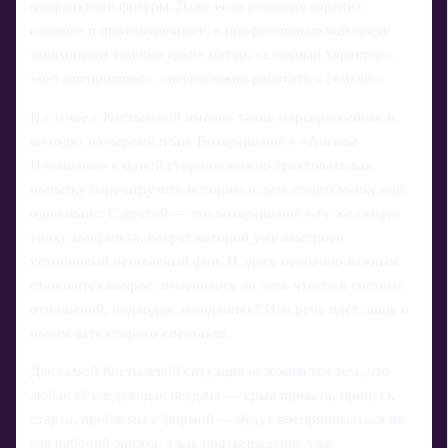
конфликтной фигуры. Даже если реальная картина
сложнее и противоречивее, в профессиональной среде
запоминают именно яркие метки: «сложный характер»,
«нет дисциплины», «невозможно работать с семьёй».
В случае с Костылевой именно такие маркеры сейчас и
выходят на первый план. Возвращение в «Ангелы
Плющенко» с одной стороны можно трактовать как
попытку перезагрузить историю и дать спортсменке ещё
один шанс. С другой — это возвращение в ту же самую
точку конфликта, вокруг которой уже выстроен
устойчивый негативный фон. И здесь особенно важным
становится вопрос: изменилось ли хоть что‑то в системе
отношений, подходах, ожиданиях? Или речь идёт лишь о
новом акте старого спектакля.
Для самой Костылевой ситуация осложняется тем, что
любая её следующая неудача — срыв проката, пропуск
старта, проблемы с формой — будут восприниматься не
как рабочий эпизод, а как подтверждение уже