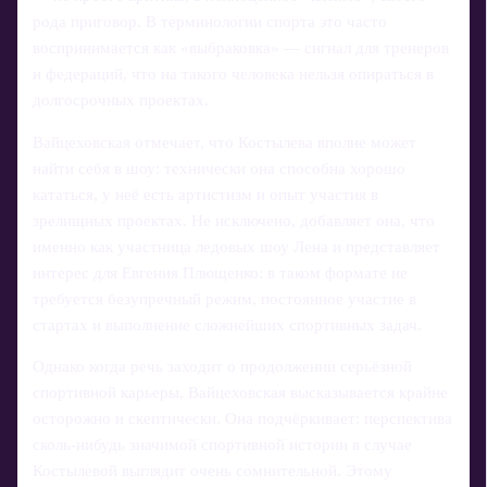
рода приговор. В терминологии спорта это часто
воспринимается как «выбраковка» — сигнал для тренеров
и федераций, что на такого человека нельзя опираться в
долгосрочных проектах.
Вайцеховская отмечает, что Костылева вполне может
найти себя в шоу: технически она способна хорошо
кататься, у неё есть артистизм и опыт участия в
зрелищных проектах. Не исключено, добавляет она, что
именно как участница ледовых шоу Лена и представляет
интерес для Евгения Плющенко: в таком формате не
требуется безупречный режим, постоянное участие в
стартах и выполнение сложнейших спортивных задач.
Однако когда речь заходит о продолжении серьёзной
спортивной карьеры, Вайцеховская высказывается крайне
осторожно и скептически. Она подчёркивает: перспектива
сколь‑нибудь значимой спортивной истории в случае
Костылевой выглядит очень сомнительной. Этому