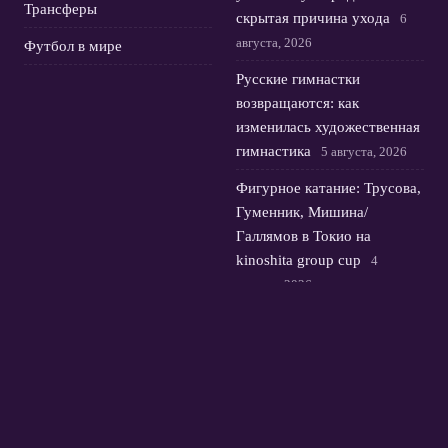
Трансферы
скрытая причина ухода
6
августа, 2026
Футбол в мире
Русские гимнастки
возвращаются: как
изменилась художественная
гимнастика
5 августа, 2026
Фигурное катание: Трусова,
Гуменник, Мишина/
Галлямов в Токио на
kinoshita group cup
4
августа, 2026
Юная россиянка Лютова
выигрывает первый титул
Wta и выбирает флаг
3
августа, 2026
© 2026 Футбольная Орбита
Новости Зенита