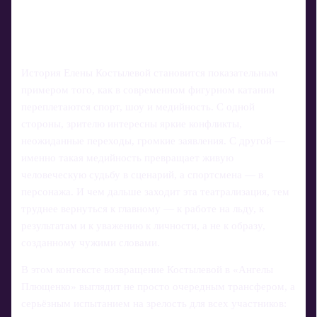
История Елены Костылевой становится показательным
примером того, как в современном фигурном катании
переплетаются спорт, шоу и медийность. С одной
стороны, зрителю интересны яркие конфликты,
неожиданные переходы, громкие заявления. С другой —
именно такая медийность превращает живую
человеческую судьбу в сценарий, а спортсмена — в
персонажа. И чем дальше заходит эта театрализация, тем
труднее вернуться к главному — к работе на льду, к
результатам и к уважению к личности, а не к образу,
созданному чужими словами.
В этом контексте возвращение Костылевой в «Ангелы
Плющенко» выглядит не просто очередным трансфером, а
серьёзным испытанием на зрелость для всех участников: