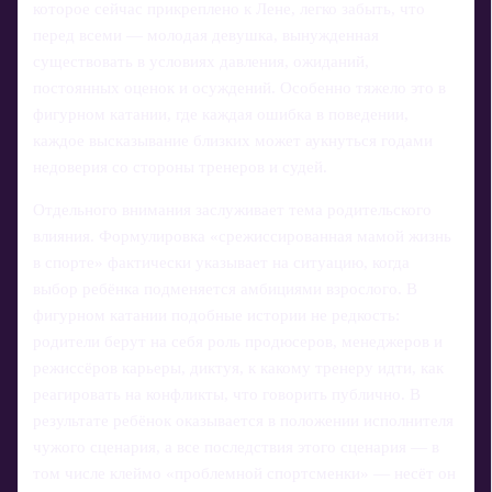
которое сейчас прикреплено к Лене, легко забыть, что
перед всеми — молодая девушка, вынужденная
существовать в условиях давления, ожиданий,
постоянных оценок и осуждений. Особенно тяжело это в
фигурном катании, где каждая ошибка в поведении,
каждое высказывание близких может аукнуться годами
недоверия со стороны тренеров и судей.
Отдельного внимания заслуживает тема родительского
влияния. Формулировка «срежиссированная мамой жизнь
в спорте» фактически указывает на ситуацию, когда
выбор ребёнка подменяется амбициями взрослого. В
фигурном катании подобные истории не редкость:
родители берут на себя роль продюсеров, менеджеров и
режиссёров карьеры, диктуя, к какому тренеру идти, как
реагировать на конфликты, что говорить публично. В
результате ребёнок оказывается в положении исполнителя
чужого сценария, а все последствия этого сценария — в
том числе клеймо «проблемной спортсменки» — несёт он