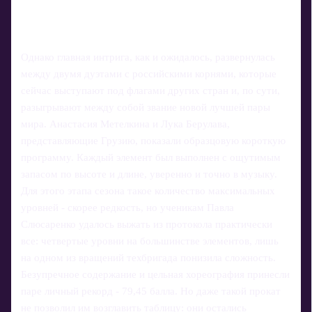
Однако главная интрига, как и ожидалось, развернулась
между двумя дуэтами с российскими корнями, которые
сейчас выступают под флагами других стран и, по сути,
разыгрывают между собой звание новой лучшей пары
мира. Анастасия Метелкина и Лука Берулава,
представляющие Грузию, показали образцовую короткую
программу. Каждый элемент был выполнен с ощутимым
запасом по высоте и длине, уверенно и точно в музыку.
Для этого этапа сезона такое количество максимальных
уровней - скорее редкость, но ученикам Павла
Слюсаренко удалось выжать из протокола практически
все: четвертые уровни на большинстве элементов, лишь
на одном из вращений техбригада понизила сложность.
Безупречное содержание и цельная хореография принесли
паре личный рекорд - 79,45 балла. Но даже такой прокат
не позволил им возглавить таблицу: они остались