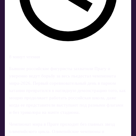
8 минут чтения
Бывшие российские фигуристы захватили Прагу и
уверенно ведут борьбу за весь пьедестал чемпионата
мира‑2026. Первый соревновательный день в парном
катании превратился в наглядную демонстрацию того, как
мощно продолжает работать российская школа, даже
когда ее представители выступают под разными флагами
и без триколора на мачте стадиона.
Чемпионат мира в Праге проходит без главных звезд
олимпийского цикла. Олимпийские чемпионы и