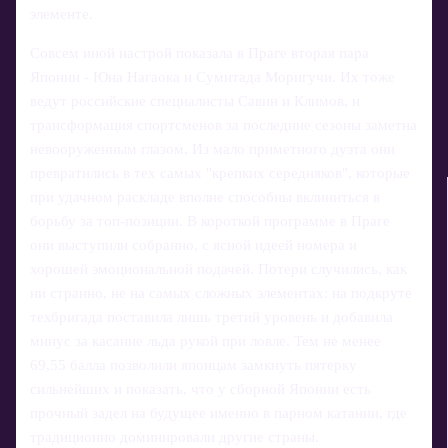
элементе.
Совсем иной настрой показала в Праге вторая пара
Японии - Юна Нагаока и Сумитада Моригучи. Их тоже
ведут российские специалисты Савин и Климов, и
трансформация спортсменов за последние сезоны заметна
невооруженным глазом. Из мало приметного дуэта они
превратились в тех самых "крепких середняков", которые
при удачном раскладе вполне способны вклиниться в
борьбу за топ‑позиции. В короткой программе в Праге
они выступили собранно, с ясной идеей номера и
хорошей эмоциональной подачей. Потери случились, как
ни странно, не на самых сложных элементах: на подкруте
техбригада поставила лишь третий уровень и добавила
минус за касание льда рукой при ловле. Тем не менее
69,55 балла позволили японцам замкнуть пятерку
сильнейших и показать, что у сборной Японии есть
прочный задел на будущее именно в парном катании, где
традиционно доминировали другие страны.