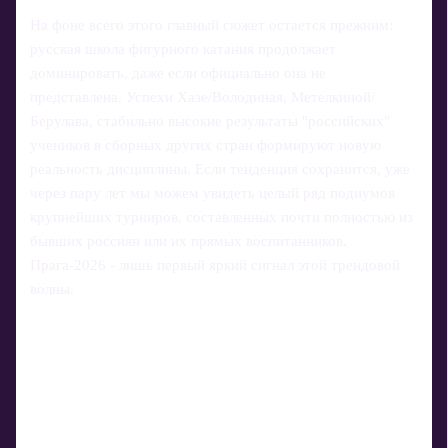
На фоне всего этого главный сюжет остается прежним:
русская школа фигурного катания продолжает
доминировать, даже если официально она не
представлена. Успехи Хазе/Володиная, Метелкиной/
Берулава, стабильно высокие результаты "российских"
учеников в сборных других стран формируют новую
реальность дисциплины. Если тенденция сохранится, уже
через пару лет мы можем увидеть целый ряд подиумов
крупнейших турниров, составленных почти полностью из
бывших россиян или их прямых воспитанников.
Прага‑2026 - лишь первый яркий сигнал этой трендовой
волны.