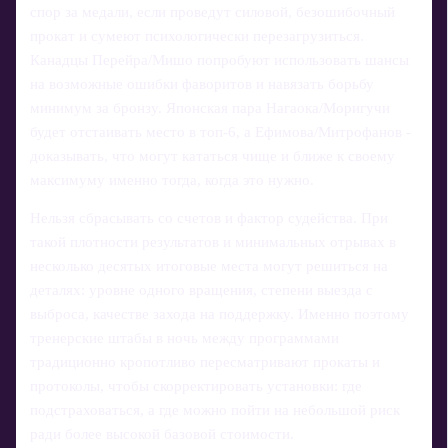
спор за медали, если проведут силовой, безошибочный
прокат и сумеют психологически перезагрузиться.
Канадцы Перейра/Мишо попробуют использовать шансы
на возможные ошибки фаворитов и навязать борьбу
минимум за бронзу. Японская пара Нагаока/Моригучи
будет отстаивать место в топ‑6, а Ефимова/Митрофанов -
доказывать, что могут кататься чище и ближе к своему
максимуму именно тогда, когда это нужно.
Нельзя сбрасывать со счетов и фактор судейства. При
такой плотности результатов и минимальных отрывах в
несколько десятых итоговые места могут решиться на
деталях: уровне одного вращения, степени выезда с
выброса, качестве захода на поддержку. Именно поэтому
тренерские штабы в ночь между программами
традиционно кропотливо пересматривают прокаты и
протоколы, чтобы скорректировать установки: где
подстраховаться, а где можно пойти на небольшой риск
ради более высокой базовой стоимости.