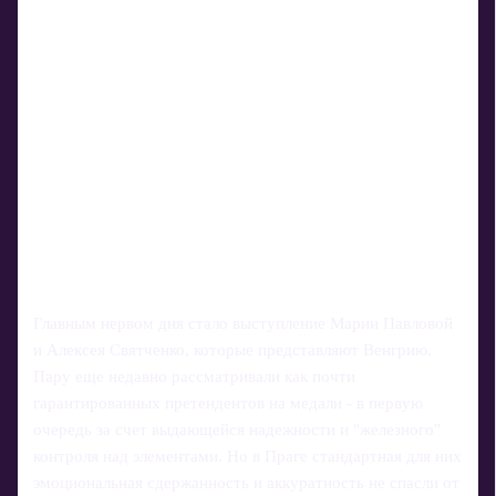
Главным нервом дня стало выступление Марии Павловой
и Алексея Святченко, которые представляют Венгрию.
Пару еще недавно рассматривали как почти
гарантированных претендентов на медали - в первую
очередь за счет выдающейся надежности и "железного"
контроля над элементами. Но в Праге стандартная для них
эмоциональная сдержанность и аккуратность не спасли от