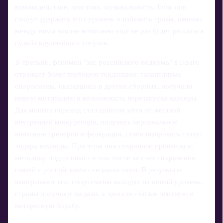
взаимодействие, пластика, музыкальность. Если они
смогут удержать этот уровень и избежать травм, именно
между ними вполне возможно еще не раз будет решаться
судьба крупнейших титулов.
В‑третьих, феномен "экс‑российского подиума" в Праге
отражает более глубокую тенденцию: талантливые
спортсмены, оказавшись в других сборных, получили
новую мотивацию и возможность перезапуска карьеры.
Для многих переход стал шансом уйти от жесткой
внутренней конкуренции, получить персональное
внимание тренеров и федерации, стабилизировать статус
лидера команды. При этом они сохранили привычную
методику подготовки - в том числе за счет сохранения
связей с российскими специалистами. В результате
выигрывают все: спортсмены выходят на новый уровень,
страны получают медали, а зрители - более плотную и
интересную борьбу.