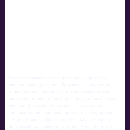
Не стоит забывать и о том, что короткая программа -
лишь половина дистанции. Произвольная традиционно
меняет картину: там гораздо больше элементов, выше
цена любой ошибки и просторнее поле для тактических
решений. Метелкина и Берулава славятся тем, что
собраны именно в длинных прокатах и часто добирают
там недостающее. Павлова и Святченко, несмотря на
провальный по их меркам старт, еще могут вернуться в