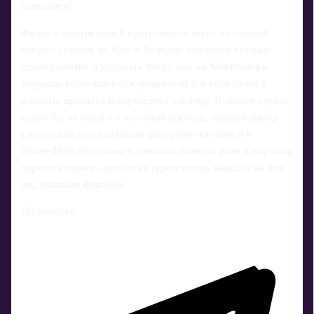
сценарием.
Финал в произвольной программе ответит на главный
вопрос: сумеют ли Хазе и Володин закрепить хрупкое
преимущество и удержать титул, или же Метелкина и
Берулава воспользуются привычной для себя силой в
длинных прокатах и перевернут таблицу. В любом случае,
каким бы ни оказался итоговый расклад, главный вывод
уже сделан: русская школа фигурного катания и в
Праге‑2026 продолжает занимать главную роль в мировом
парном катании - просто ее герои теперь выходят на лед
под разными флагами.
Поделиться