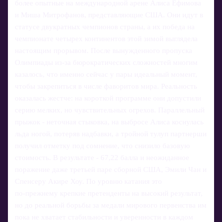
более опытные на международной арене Алиса Ефимова
и Миша Митрофанов, представляющие США. Они идут в
статусе двукратных чемпионов страны, а их победа на
чемпионате четырех континентов этой зимой выглядела
настоящим прорывом. После вынужденного пропуска
Олимпиады из‑за бюрократических сложностей многим
казалось, что именно сейчас у пары идеальный момент,
чтобы закрепиться в числе фаворитов мира. Реальность
оказалась жестче: на короткой программе они допустили
серию мелких, но чувствительных огрехов. Параллельный
прыжок - неточная стыковка, на выбросе Алиса коснулась
льда ногой, потеряв надбавки, а тройной тулуп партнерши
получил отметку под сомнение, что снизило базовую
стоимость. В результате - 67,22 балла и неожиданное
поражение даже третьей паре сборной США, Эмили Чан и
Спенсеру Акире Хоу. По уровню катания это
по‑прежнему крепкие претенденты на высокий результат,
но до реальной борьбы за медали мирового первенства им
пока не хватает стабильности и уверенности в каждом