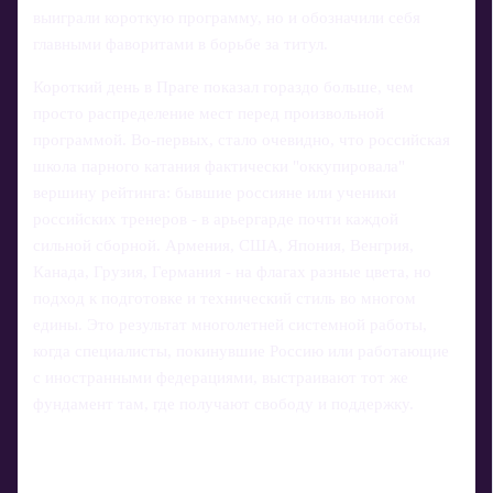
выиграли короткую программу, но и обозначили себя
главными фаворитами в борьбе за титул.
Короткий день в Праге показал гораздо больше, чем
просто распределение мест перед произвольной
программой. Во‑первых, стало очевидно, что российская
школа парного катания фактически "оккупировала"
вершину рейтинга: бывшие россияне или ученики
российских тренеров - в арьергарде почти каждой
сильной сборной. Армения, США, Япония, Венгрия,
Канада, Грузия, Германия - на флагах разные цвета, но
подход к подготовке и технический стиль во многом
едины. Это результат многолетней системной работы,
когда специалисты, покинувшие Россию или работающие
с иностранными федерациями, выстраивают тот же
фундамент там, где получают свободу и поддержку.