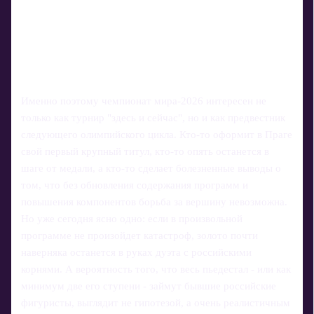
Именно поэтому чемпионат мира‑2026 интересен не
только как турнир "здесь и сейчас", но и как предвестник
следующего олимпийского цикла. Кто‑то оформит в Праге
свой первый крупный титул, кто‑то опять останется в
шаге от медали, а кто‑то сделает болезненные выводы о
том, что без обновления содержания программ и
повышения компонентов борьба за вершину невозможна.
Но уже сегодня ясно одно: если в произвольной
программе не произойдет катастроф, золото почти
наверняка останется в руках дуэта с российскими
корнями. А вероятность того, что весь пьедестал - или как
минимум две его ступени - займут бывшие российские
фигуристы, выглядит не гипотезой, а очень реалистичным