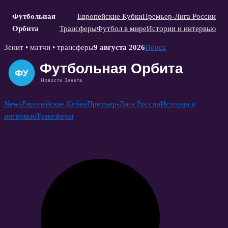
Футбольная
Европейские Кубки
Премьер-Лига России
Орбита
Трансферы
Футбол в мире
Истории и интервью
Skip
Зенит • матчи • трансферы
9 августа 2026
Поиск
to
content
News
Европейские Кубки
Премьер-Лига России
Истории и
интервью
Трансферы