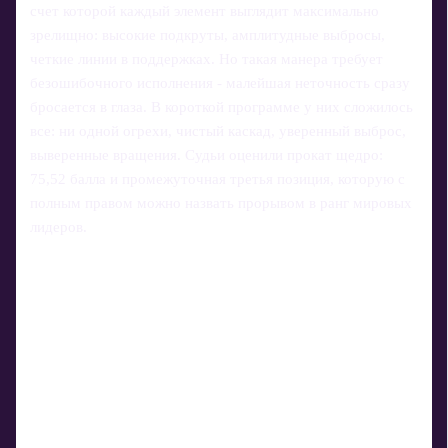
счет которой каждый элемент выглядит максимально
зрелищно: высокие подкруты, амплитудные выбросы,
четкие линии в поддержках. Но такая манера требует
безошибочного исполнения - малейшая неточность сразу
бросается в глаза. В короткой программе у них сложилось
все: ни одной огрехи, чистый каскад, уверенный выброс,
выверенные вращения. Судьи оценили прокат щедро:
75,52 балла и промежуточная третья позиция, которую с
полным правом можно назвать прорывом в ранг мировых
лидеров.