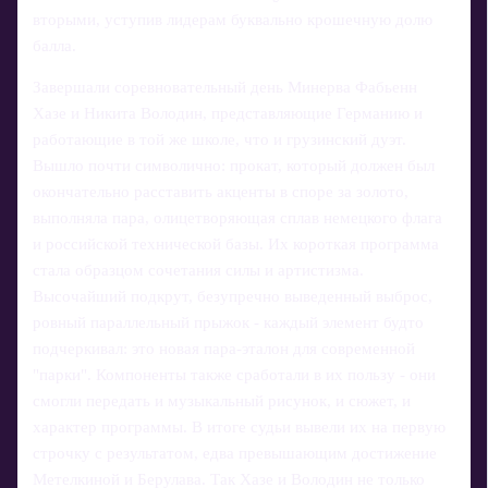
вторыми, уступив лидерам буквально крошечную долю
балла.
Завершали соревновательный день Минерва Фабьенн
Хазе и Никита Володин, представляющие Германию и
работающие в той же школе, что и грузинский дуэт.
Вышло почти символично: прокат, который должен был
окончательно расставить акценты в споре за золото,
выполняла пара, олицетворяющая сплав немецкого флага
и российской технической базы. Их короткая программа
стала образцом сочетания силы и артистизма.
Высочайший подкрут, безупречно выведенный выброс,
ровный параллельный прыжок - каждый элемент будто
подчеркивал: это новая пара‑эталон для современной
"парки". Компоненты также сработали в их пользу - они
смогли передать и музыкальный рисунок, и сюжет, и
характер программы. В итоге судьи вывели их на первую
строчку с результатом, едва превышающим достижение
Метелкиной и Берулава. Так Хазе и Володин не только