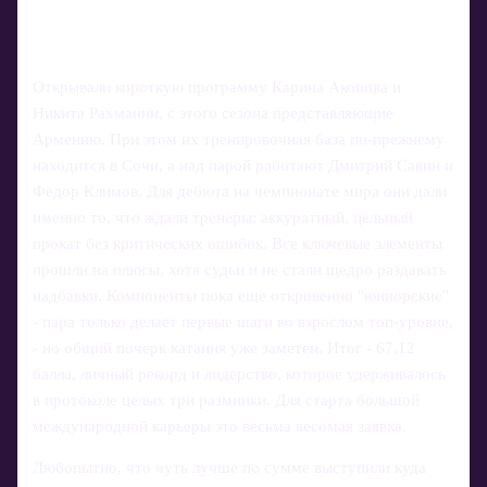
Открывали короткую программу Карина Акопова и
Никита Рахманин, с этого сезона представляющие
Армению. При этом их тренировочная база по‑прежнему
находится в Сочи, а над парой работают Дмитрий Савин и
Федор Климов. Для дебюта на чемпионате мира они дали
именно то, что ждали тренеры: аккуратный, цельный
прокат без критических ошибок. Все ключевые элементы
прошли на плюсы, хотя судьи и не стали щедро раздавать
надбавки. Компоненты пока еще откровенно "юниорские"
- пара только делает первые шаги во взрослом топ‑уровне,
- но общий почерк катания уже заметен. Итог - 67,12
балла, личный рекорд и лидерство, которое удерживалось
в протоколе целых три разминки. Для старта большой
международной карьеры это весьма весомая заявка.
Любопытно, что чуть лучше по сумме выступили куда