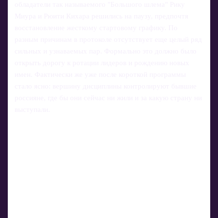
обладатели так называемого "Большого шлема" Рику
Миура и Рюити Кихара решились на паузу, предпочтя
восстановление жесткому стартовому графику. По
разным причинам в протоколе отсутствует еще целый ряд
сильных и узнаваемых пар. Формально это должно было
открыть дорогу к ротации лидеров и рождению новых
имен. Фактически же уже после короткой программы
стало ясно: вершину дисциплины контролируют бывшие
россияне, где бы они сейчас ни жили и за какую страну ни
выступали.