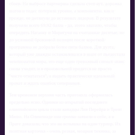
сбоев. На выбросе партнерша сделала степ-аут, дорожка
шагов и тодес потеряли уровни, а компоненты, как и
прежде, не дотянули до истинных лидеров. В результате
получили всего 69,92 балла - да, этого хватило, чтобы
опередить Нагаоку и Моригучи на считанные десятые, но
до условной бронзовой позиции после короткой
программы не добрали более пяти баллов. Для дуэта,
который уже дважды останавливался в шаге от пьедестала
чемпионатов мира, это еще один тревожный сигнал: шанс
снова уходит, и в произвольной придется не просто
"чисто откататься", а выдать практически идеальный
прокат и ждать ошибок соперников.
Тем временем верхняя часть протокола оформилась
предельно ясно. Одними из открытий последнего
олимпийского цикла стали канадцы Лия Перейра и Трент
Мишо. На Олимпиаде они громко заявили о себе, а в
Праге доказали, что это не вспышка на один турнир. Их
визитная карточка - очень резкая, мощная техника, за