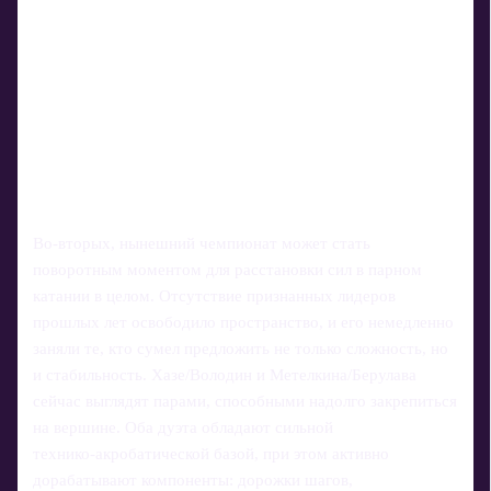
Во‑вторых, нынешний чемпионат может стать
поворотным моментом для расстановки сил в парном
катании в целом. Отсутствие признанных лидеров
прошлых лет освободило пространство, и его немедленно
заняли те, кто сумел предложить не только сложность, но
и стабильность. Хазе/Володин и Метелкина/Берулава
сейчас выглядят парами, способными надолго закрепиться
на вершине. Оба дуэта обладают сильной
технико‑акробатической базой, при этом активно
дорабатывают компоненты: дорожки шагов,