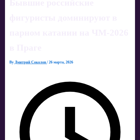
Бывшие российские
фигуристы доминируют в
парном катании на ЧМ‑2026
в Праге
By
Дмитрий Соколов
/
26 марта, 2026