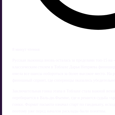
8 минут чтения
Русская лыжница вновь осталась за пределами топ-15 на 
классическим стилем в Тоблахе Дарья Непряева финиширо
имела все шансы побороться за более высокое место. На 
финишный спринт, где соперницы оказались убедительне
Заключительная гонка этапа в Тоблахе стала важной вехо
перебирается в Валь-ди-Фьемме, где и решится судьба «
гонки. Формат пасьюта означал старт по гандикапу, исход
поэтому уже перед началом расклады были понятны.