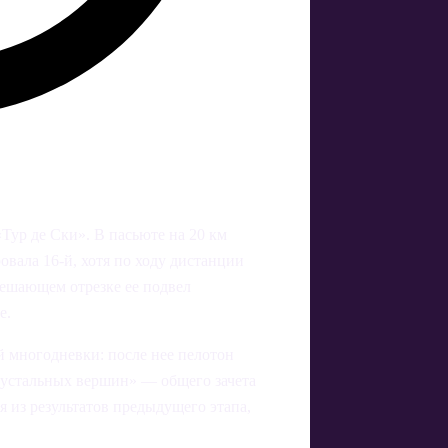
«Тур де Ски». В пасьюте на 20 км
вала 16-й, хотя по ходу дистанции
решающем отрезке ее подвел
е.
й многодневки: после нее пелотон
хрустальных вершин» — общего зачета
я из результатов предыдущего этапа,