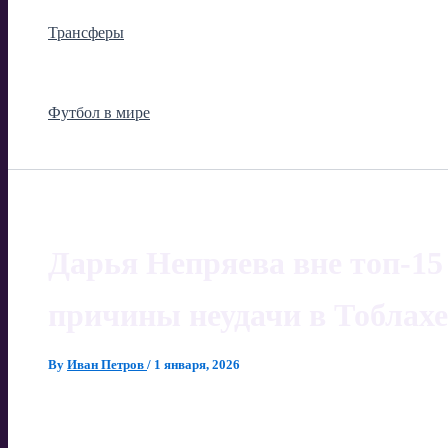
Трансферы
Футбол в мире
Дарья Непряева вне топ-15 
причины неудачи в Тоблахе
By
Иван Петров
/
1 января, 2026