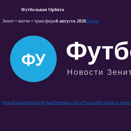
Футбольная Орбита
Skip
Зенит • матчи • трансферы
6 августа 2026
Поиск
to
content
News
Европейские Кубки
Премьер-Лига России
Истории и инте