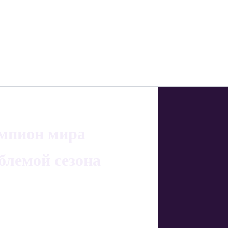
емпион мира
блемой сезона