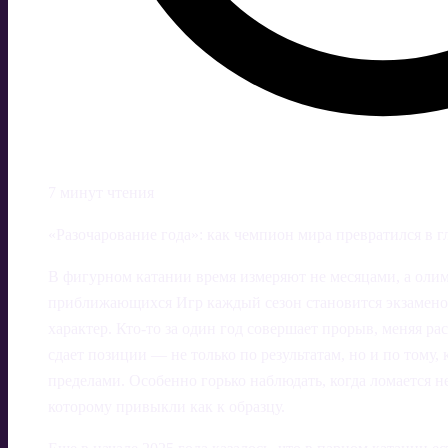
7 минут чтения
«Разочарование года»: как чемпион мира превратился в 
В фигурном катании время измеряют не месяцами, а ол
приближающихся Игр каждый сезон становится экзаменом
характер. Кто‑то за один год совершает прорыв, меняя ра
сдает позиции — не только по результатам, но и по тому, к
пределами. Особенно горько наблюдать, когда ломается не
которому привыкли как к образцу.