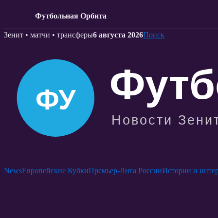
Футбольная Орбита
Skip
Зенит • матчи • трансферы
6 августа 2026
Поиск
to
content
News
Европейские Кубки
Премьер-Лига России
Истории и инте