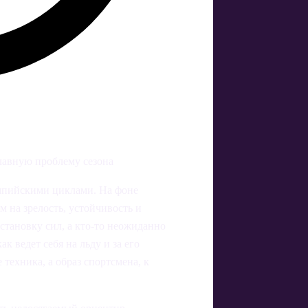
главную проблему сезона
импийскими циклами. На фоне
 на зрелость, устойчивость и
сстановку сил, а кто‑то неожиданно
ак ведет себя на льду и за его
 техника, а образ спортсмена, к