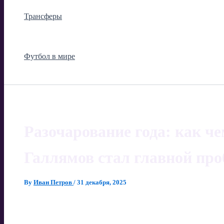
Трансферы
Футбол в мире
Разочарование года: как ч
Галлямов стал главной про
By
Иван Петров
/
31 декабря, 2025