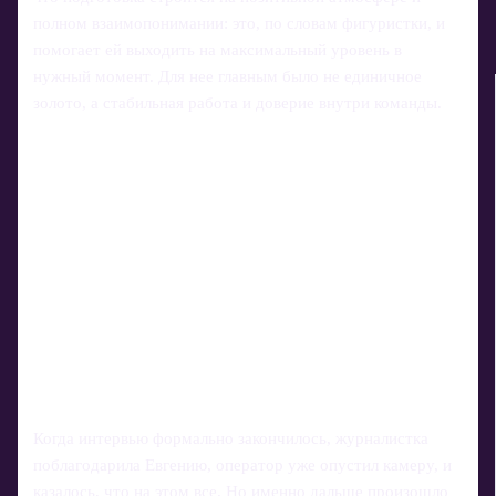
полном взаимопонимании: это, по словам фигуристки, и
помогает ей выходить на максимальный уровень в
нужный момент. Для нее главным было не единичное
золото, а стабильная работа и доверие внутри команды.
Когда интервью формально закончилось, журналистка
поблагодарила Евгению, оператор уже опустил камеру, и
казалось, что на этом все. Но именно дальше произошло