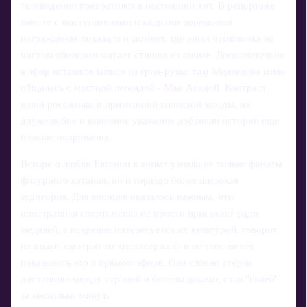
телевидении превратился в настоящий хит. В репортаже
вместе с выступлениями и кадрами церемонии
награждения показали и момент, где юная чемпионка на
чистом японском читает стишок из аниме. Дополнительно
в эфир вставили записи из грин-рума: там Медведева мило
общалась с местной легендой - Мао Асадой. Контраст
юной россиянки и признанной японской звезды, их
дружелюбие и взаимное уважение добавили истории еще
больше очарования.
Вскоре о любви Евгении к аниме узнали не только фанаты
фигурного катания, но и гораздо более широкая
аудитория. Для японцев оказалось важным, что
иностранная спортсменка не просто приезжает ради
медалей, а искренне интересуется их культурой, говорит
на языке, смотрит их мультсериалы и не стесняется
показывать это в прямом эфире. Она словно стерла
дистанцию между страной и болельщиками, став "своей"
за несколько минут.