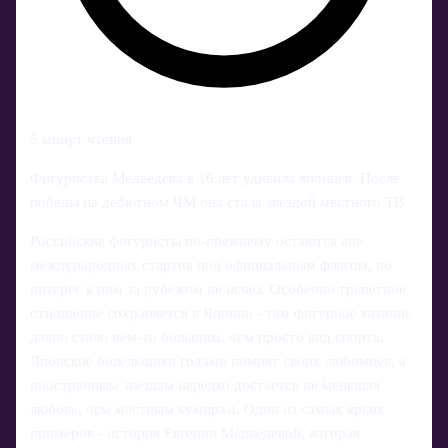
5 минут чтения
Фигуристка Медведева в 16 лет удивила японцев. После
победы на дебютном ЧМ она стала звездой местного ТВ
Российские фигуристы по‑прежнему остаются вне
международных стартов под официальным флагом, но
интерес к ним за рубежом не исчез. Особенно трепетное
отношение сохраняется в Японии - там фигурное катание
давно стало чем-то большим, чем просто вид спорта.
Японские болельщики годами помнят своих любимцев, а
иностранным звездам нередко достается не меньшая
любовь, чем местным кумирам. Один из самых ярких
примеров - история Евгении Медведевой, которая