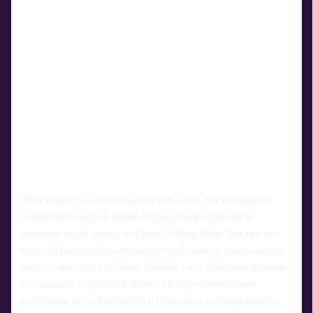
Этот образ только укрепился через год. На командном
чемпионате мира в Токио Медведева подготовила
показательный номер в образе Сейлор Мун. Для нее это
было не разовое фан-сервисное действие, а продуманная
работа: костюм, пластика, мимика - все вызывало прямые
ассоциации с героиней аниме. Номер моментально
разошелся по телевидению и соцсетям, а восторженные