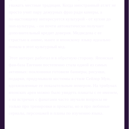
уважать местные традиции. Когда иностранный атлет не
просто учит пару дежурных фраз ради камеры, а
по‑настоящему интересуется культурой - от кухни до
поп-культуры, - он почти автоматически получает
дополнительный кредит доверия. Медведева с ее
страстью к аниме, манге и японскому языку идеально
попала в этот культурный код.
Этот интерес работал и в обратную сторону. Японская
фан-база Евгении постепенно стала одной из самых
активных: поклонники готовили баннеры, рисунки,
подарки, придумывали костюмы в стиле Сейлор Мун,
вдохновленные ее показательным номером. На трибунах
японских арен можно было увидеть плакаты с ее именем,
а на встречах с фанатами часто звучали вопросы не
только про тренировки и прокаты, но и про любимые
сериалы, персонажей и планы по изучению языка.