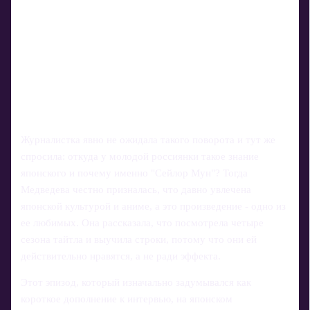
Журналистка явно не ожидала такого поворота и тут же
спросила: откуда у молодой россиянки такое знание
японского и почему именно "Сейлор Мун"? Тогда
Медведева честно призналась, что давно увлечена
японской культурой и аниме, а это произведение - одно из
ее любимых. Она рассказала, что посмотрела четыре
сезона тайтла и выучила строки, потому что они ей
действительно нравятся, а не ради эффекта.
Этот эпизод, который изначально задумывался как
короткое дополнение к интервью, на японском