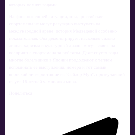
которых помнят годами.
На фоне нынешней ситуации, когда российские
спортсмены не могут регулярно выступать на
международной арене, история Медведевой особенно
показательная. Она демонстрирует, насколько сильно
личная харизма и культурный диалог могут влиять на
восприятие спортсмена за рубежом. Даже спустя годы
многие болельщики в Японии продолжают с теплом
вспоминать ее выступления, номера и тот самый
японский четверостишие из "Сейлор Мун", прозвучавший
из уст 16‑летней чемпионки мира.
Поделиться