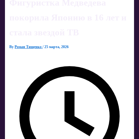
Фигуристка Медведева
покорила Японию в 16 лет и
стала звездой ТВ
By
Роман Тищенко
/
25 марта, 2026