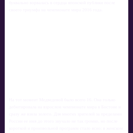
буквально ворвалась в сердца японской публики после
своего триумфа на чемпионате мира 2016 года.
На тот момент Медведевой было всего 16. Она только
дебютировала на взрослом чемпионате мира в Бостоне и
сразу же взяла золото. Для многих зрителей за пределами
России ее имя до этого звучало не так громко, но после
короткой и произвольной программ стало ясно: в женском