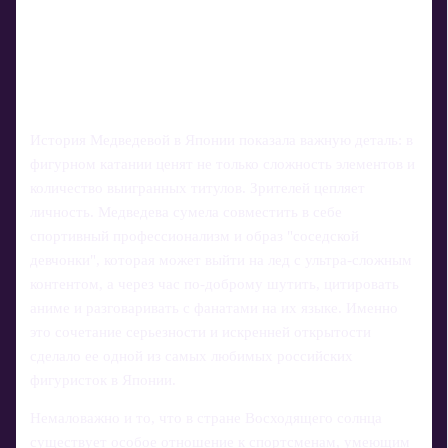
История Медведевой в Японии показала важную деталь: в
фигурном катании ценят не только сложность элементов и
количество выигранных титулов. Зрителей цепляет
личность. Медведева сумела совместить в себе
спортивный профессионализм и образ "соседской
девчонки", которая может выйти на лед с ультра-сложным
контентом, а через час по‑доброму шутить, цитировать
аниме и разговаривать с фанатами на их языке. Именно
это сочетание серьезности и искренней открытости
сделало ее одной из самых любимых российских
фигуристок в Японии.
Немаловажно и то, что в стране Восходящего солнца
существует особое отношение к спортсменам, умеющим