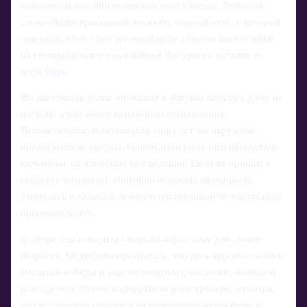
одиночном катании появилась новая звезда. Точность,
сложнейшие прыжковые каскады, уверенность, с которой
она выступала, - все это произвело сильное впечатление
на специалистов и поклонников фигурного катания во
всем мире.
Но настоящая волна обожания в Японии началась даже не
на льду, а уже после церемонии награждения.
Новоиспеченную чемпионку мира тут же окружили
представители прессы. Одним из первых интервью стало
включение на японском телевидении: Евгения пришла в
студию с медалями, спокойно отвечала на вопросы,
улыбалась и казалась немного растерянной от масштабов
произошедшего.
В эфире она говорила очень по‑взрослому для своего
возраста. Медведева призналась, что до конца не осознала
масштаб победы и еще не понимает, насколько большой
шаг сделала. Особо подчеркнула роль тренера, отметив,
что подготовка строится на позитивной атмосфере и