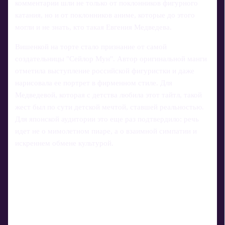
комментарии шли не только от поклонников фигурного
катания, но и от поклонников аниме, которые до этого
могли и не знать, кто такая Евгения Медведева.
Вишенкой на торте стало признание от самой
создательницы "Сейлор Мун". Автор оригинальной манги
отметила выступление российской фигуристки и даже
нарисовала ее портрет в фирменном стиле. Для
Медведевой, которая с детства любила этот тайтл, такой
жест был по сути детской мечтой, ставшей реальностью.
Для японской аудитории это еще раз подтвердило: речь
идет не о мимолетном пиаре, а о взаимной симпатии и
искреннем обмене культурой.