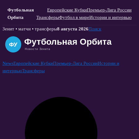
Футбольная
Европейские Кубки
Премьер-Лига России
Орбита
Трансферы
Футбол в мире
Истории и интервью
Skip
Зенит • матчи • трансферы
8 августа 2026
Поиск
to
content
News
Европейские Кубки
Премьер-Лига России
Истории и
интервью
Трансферы