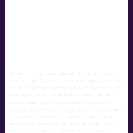
Особая связь с японской аудиторией сохранилась даже
после того, как Медведева завершила карьеру в большом
спорте. Для многих поклонников она осталась тем самым
подростком, который после первого золота мира не
побоялся выйти за рамки формального интервью и
поделился частью своей личности. В мире, где спортивная
повестка меняется стремительно, подобные истории
живут дольше результатов протоколов: они превращают
медали в воспоминания, а чемпионов - в героев, о