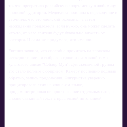
то, что превратило российскую спортсменку в любимицу
японской аудитории. Медведева подошла к переводчице и
уточнила, что это японский телеканал, а затем
неожиданно предложила: если нужно, она может сделать
что‑то, от чего зрители будут буквально визжать от
восторга. И сама же придумала, что именно.
Евгения заявила, что способна прочитать на японском
четверостишие - и выбрала строки из заглавной темы
культового аниме "Сейлор Мун". Для съемочной группы
это стало полным сюрпризом. Камеру поспешно подняли
обратно, запись продолжили. Фигуристка уверенно
процитировала стих на японском языке,
продемонстрировав не просто знание отдельных слов, а
вполне связанный текст с правильной интонацией.