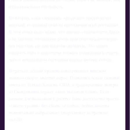
функциональная готовность.
Во-вторых, сама специфика «разделки» предполагает
высокий, но ровный темп на протяжении всей дистанции.
В этой гонке было видно, что именно стабильности Дарье
и не хватило: отставание росло практически равномерно,
без участков, где она бы резко добавила. Это может
говорить либо о недостатке тонкого подведения к старту,
либо о неидеальном состоянии формы именно сейчас.
В-третьих, общий уровень конкуренции в женском
лыжном спорте заметно вырос. Появились новые сильные
имена из Латвии, Канады, США, а традиционные лидеры
из Скандинавии держат очень высокую планку. Если
раньше для попадания в десятку было достаточно просто
«своего уровня» без сбоев, то сейчас любая заминка
моментально выбрасывает спортсменку за пределы
топ-20.