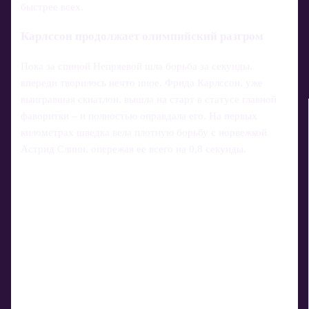
быстрее всех.
Карлссон продолжает олимпийский разгром
Пока за спиной Непряевой шла борьба за секунды,
впереди творилось нечто иное. Фрида Карлссон, уже
выигравшая скиатлон, вышла на старт в статусе главной
фаворитки – и полностью оправдала его. На первых
километрах шведка вела плотную борьбу с норвежкой
Астрид Слинн, опережая ее всего на 0,8 секунды.