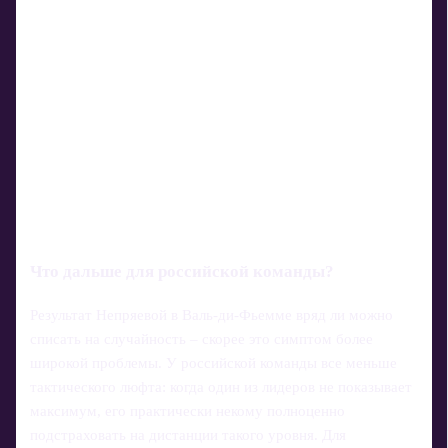
Что дальше для российской команды?
Результат Непряевой в Валь-ди-Фьемме вряд ли можно
списать на случайность – скорее это симптом более
широкой проблемы. У российской команды все меньше
тактического люфта: когда один из лидеров не показывает
максимум, его практически некому полноценно
подстраховать на дистанции такого уровня. Для