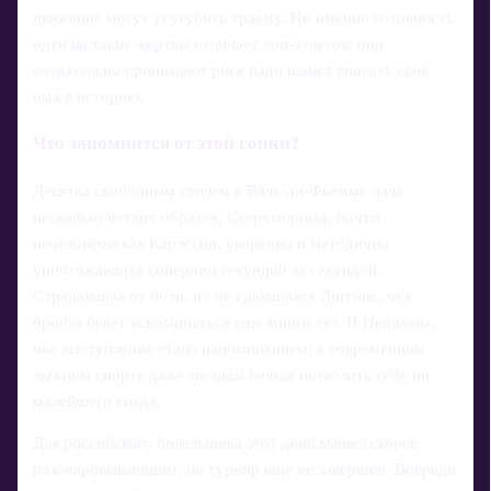
движение могут усугубить травму. Но именно готовность
идти на такие жертвы отличает топ-атлетов: они
сознательно принимают риск ради шанса вписать свое
имя в историю.
Что запомнится от этой гонки?
Десятка свободным стилем в Валь-ди-Фьемме дала
несколько четких образов. Сверхмощная, почти
нечеловеческая Карлссон, уверенно и методично
уничтожающая соперниц секундой за секундой.
Страдающая от боли, но не сдающаяся Диггинс, чья
бронза будет вспоминаться еще много лет. И Непряева,
чье выступление стало напоминанием: в современном
лыжном спорте даже звездам нельзя позволить себе ни
малейшего спада.
Для российского болельщика этот день вышел скорее
разочаровывающим, но турнир еще не завершен. Впереди