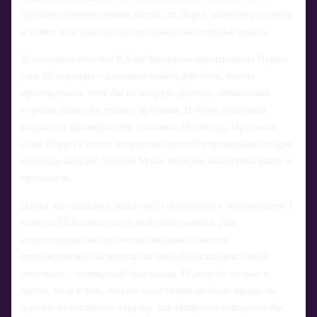
промежуточное первое место, то Дарья заметно уступала
в темпе и не выглядела способной на мощный рывок.
К ключевой отсечке 8,6 км Непряева проигрывала Перри
уже 32 секунды – слишком много для того, чтобы
претендовать хотя бы на вторую десятку. Финишный
отрезок также не принес прорыва. В итоге итоговый
разрыв от француженки составил 38 секунд. При этом
сама Перри в итоге неприятно для себя проиграла четыре
секунды канадке Элисон Мэки, которая выскочила выше в
протоколе.
Дарья же оказалась лишь на 21-й позиции с отставанием 1
минута 55,8 секунды от победительницы. Для
спортсменки, которую еще недавно считали
претенденткой на медали на любой дистанции, такой
результат – очевидный шаг назад. И дело не только в
месте, но и в том, что по ходу гонки не было видно ни
одного отчетливого отрезка, где Непряева выглядела бы