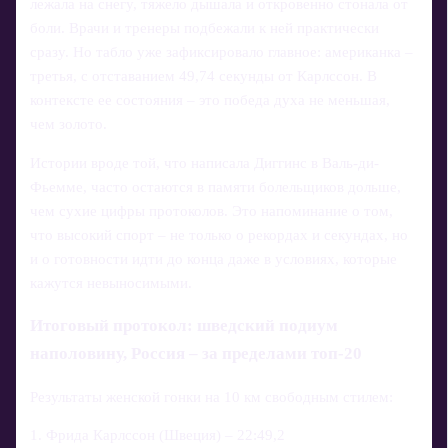
лежала на снегу, тяжело дышала и откровенно стонала от
боли. Врачи и тренеры подбежали к ней практически
сразу. Но табло уже зафиксировало главное: американка –
третья, с отставанием 49,74 секунды от Карлссон. В
контексте ее состояния – это победа духа не меньшая,
чем золото.
Истории вроде той, что написала Диггинс в Валь-ди-
Фьемме, часто остаются в памяти болельщиков дольше,
чем сухие цифры протоколов. Это напоминание о том,
что высокий спорт – не только о рекордах и секундах, но
и о готовности идти до конца даже в условиях, которые
кажутся невыносимыми.
Итоговый протокол: шведский подиум
наполовину, Россия – за пределами топ-20
Результаты женской гонки на 10 км свободным стилем:
1. Фрида Карлссон (Швеция) – 22:49,2