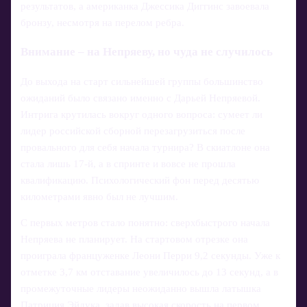
результатов, а американка Джессика Диггинс завоевала
бронзу, несмотря на перелом ребра.
Внимание – на Непряеву, но чуда не случилось
До выхода на старт сильнейшей группы большинство
ожиданий было связано именно с Дарьей Непряевой.
Интрига крутилась вокруг одного вопроса: сумеет ли
лидер российской сборной перезагрузиться после
провального для себя начала турнира? В скиатлоне она
стала лишь 17-й, а в спринте и вовсе не прошла
квалификацию. Психологический фон перед десятью
километрами явно был не лучшим.
С первых метров стало понятно: сверхбыстрого начала
Непряева не планирует. На стартовом отрезке она
проиграла француженке Леони Перри 9,2 секунды. Уже к
отметке 3,7 км отставание увеличилось до 13 секунд, а в
промежуточные лидеры неожиданно вышла латышка
Патриция Эйдука, задав высокая скорость на первом