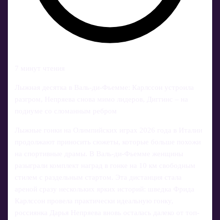
7 минут чтения
Лыжная десятка в Валь-ди-Фьемме: Карлссон устроила
разгром, Непряева снова мимо лидеров, Диггинс – на
подиуме со сломанным ребром
Лыжные гонки на Олимпийских играх 2026 года в Италии
продолжают приносить сюжеты, которые больше похожи
на спортивные драмы. В Валь-ди-Фьемме женщины
разыграли комплект наград в гонке на 10 км свободным
стилем с раздельным стартом. Эта дистанция стала
ареной сразу нескольких ярких историй: шведка Фрида
Карлссон провела практически идеальную гонку,
россиянка Дарья Непряева вновь осталась далеко от топ-