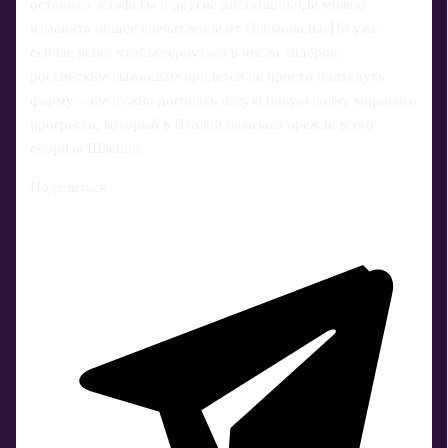
остаются эстафеты и другие дистанции, где можно
изменить общее впечатление от Олимпиады. Но уже
сейчас ясно: чтобы вернуться в число лидеров,
российским лыжницам придется не просто подтянуть
форму – им нужно догонять целую новую волну мирового
прогресса, который в Италии показала прежде всего
сборная Швеции.
Поделиться