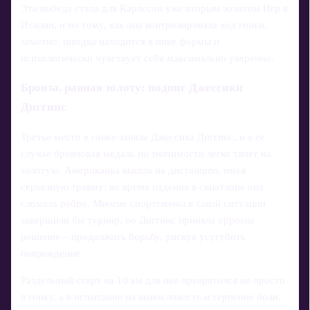
Эта победа стала для Карлссон уже вторым золотом Игр в
Италии, и по тому, как она контролировала ход гонки,
заметно: шведка находится в пике формы и
психологически чувствует себя максимально уверенно.
Бронза, равная золоту: подвиг Джессики
Диггинс
Третье место в гонке заняла Джессика Диггинс, и в ее
случае бронзовая медаль по значимости легко тянет на
золотую. Американка вышла на дистанцию, имея
серьезную травму: во время падения в скиатлоне она
сломала ребро. Многие спортсмены в такой ситуации
завершили бы турнир, но Диггинс приняла opposite
решение – продолжить борьбу, рискуя усугубить
повреждение.
Раздельный старт на 10 км для нее превратился не просто
в гонку, а в испытание на выносливость и терпение боли.