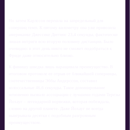
Но затем Карлссон перешла на запредельный для
соперниц темп. К пятому километру она уже привозила
американке Джессике Диггинс 23,4 секунды, фактически
лишая интриги всю вторую половину дистанции. Было
очевидно: в этот день никто не сможет подобраться к
Фриде даже относительно близко.
К финишу шведка лишь наращивала преимущество. В
итоговом протоколе ее отрыв от ближайшей соперницы,
соотечественницы Эббы Андерссон, составил
колоссальные 46,6 секунды. Такое доминирование
мгновенно вызвало ассоциации с лучшими годами Терезы
Йохауг – легендарной норвежки, которая побеждала,
словно на другой планете. Даже Йохауг не всегда
выигрывала десятки с подобным разгромным
преимуществом.