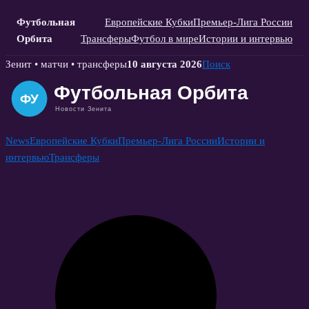
Футбольная
Европейские Кубки
Премьер-Лига России
Орбита
Трансферы
Футбол в мире
Истории и интервью
Skip
Зенит • матчи • трансферы
10 августа 2026
Поиск
to
content
News
Европейские Кубки
Премьер-Лига России
Истории и
интервью
Трансферы