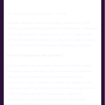
21. Дарья Непряева (Россия) – +1:55,8
Швеция забирает золото и серебро, Норвегия и США
стабильно держатся в верхней части протокола, а Россия в
этой гонке оказалась лишь в роли статиста. Для страны,
которая традиционно борется за медали в лыжных гонках,
такое положение вещей выглядит тревожным сигналом.
Почему Непряева так далеко?
Если разбирать выступление Непряевой глубже, важно
учитывать несколько факторов. Во-первых, программа
Игр уже потребовала от нее значительных затрат:
скиатлон и спринт – разные по характеру виды, но оба
отнимают много сил и нервов. Неудачные результаты на
старте турнира могли дополнительно подорвать
уверенность, а в индивидуальной гонке свободным
стилем психологическое состояние влияет не меньше, чем