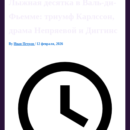
Лыжная десятка в Валь-ди-
Фьемме: триумф Карлссон,
драма Непряевой и Диггинс
By
Иван Петров
/
12 февраля, 2026