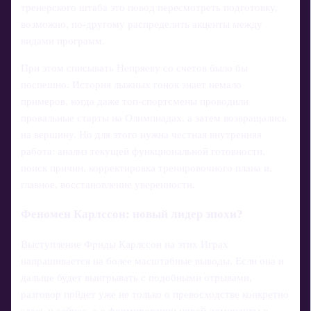
тренерского штаба это повод пересмотреть подготовку,
возможно, по-другому распределить акценты между
видами программ.
При этом списывать Непряеву со счетов было бы
поспешно. История лыжных гонок знает немало
примеров, когда даже топ-спортсмены проводили
провальные старты на Олимпиадах, а затем возвращались
на вершину. Но для этого нужна честная внутренняя
работа: анализ текущей функциональной готовности,
поиск причин, корректировка тренировочного плана и,
главное, восстановление уверенности.
Феномен Карлссон: новый лидер эпохи?
Выступление Фриды Карлссон на этих Играх
напрашивается на более масштабные выводы. Если она и
дальше будет выигрывать с подобными отрывами,
разговор пойдет уже не только о превосходстве конкретно
здесь и сейчас, а о формировании новой доминанты в