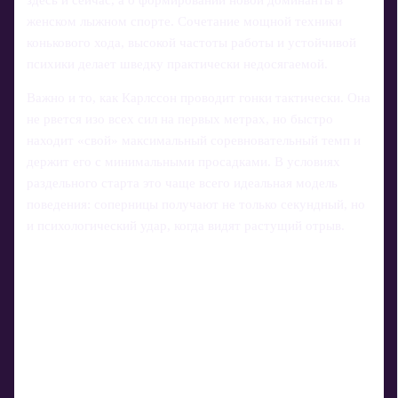
женском лыжном спорте. Сочетание мощной техники
конькового хода, высокой частоты работы и устойчивой
психики делает шведку практически недосягаемой.
Важно и то, как Карлссон проводит гонки тактически. Она
не рвется изо всех сил на первых метрах, но быстро
находит «свой» максимальный соревновательный темп и
держит его с минимальными просадками. В условиях
раздельного старта это чаще всего идеальная модель
поведения: соперницы получают не только секундный, но
и психологический удар, когда видят растущий отрыв.