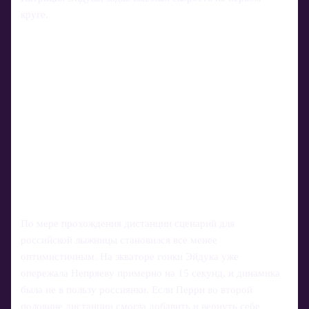
круге.
По мере прохождения дистанции сценарий для
российской лыжницы становился все менее
оптимистичным. На экваторе гонки Эйдука уже
опережала Непряеву примерно на 15 секунд, и динамика
была не в пользу россиянки. Если Перри во второй
половине дистанции смогла добавить и вернуть себе