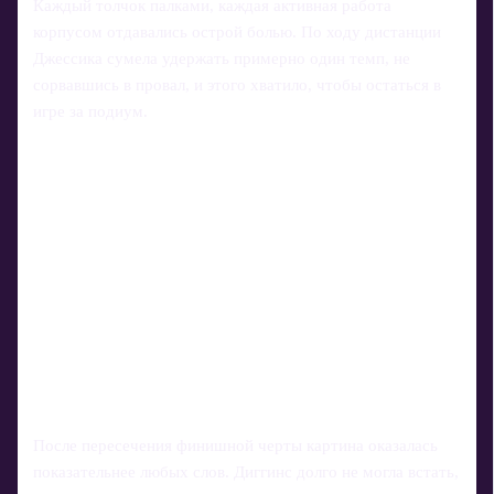
Каждый толчок палками, каждая активная работа
корпусом отдавались острой болью. По ходу дистанции
Джессика сумела удержать примерно один темп, не
сорвавшись в провал, и этого хватило, чтобы остаться в
игре за подиум.
После пересечения финишной черты картина оказалась
показательнее любых слов. Диггинс долго не могла встать,