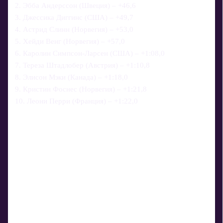
2. Эбба Андерссон (Швеция) – +46,6
3. Джессика Диггинс (США) – +49,7
4. Астрид Слинн (Норвегия) – +53,0
5. Хейди Венг (Норвегия) – +57,0
6. Каролин Симпсон-Ларсен (США) – +1:08,0
7. Тереза Штадлобер (Австрия) – +1:10,8
8. Элисон Мэки (Канада) – +1:18,0
9. Кристин Фоснес (Норвегия) – +1:21,8
10. Леони Перри (Франция) – +1:22,0