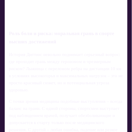
Роль боли и риска: моральная грань в спорте
высших достижений
История Диггинс невольно поднимает серьезный вопрос:
где проходит грань между героизмом и чрезмерным
риском? Лыжница с переломом ребра на дистанции 10 км
в условиях высокогорья и максимальных нагрузок – это не
просто красивый сюжет, но и потенциальная угроза
здоровью.
С точки зрения медицины подобные выступления – всегда
баланс на грани. С одной стороны, спортсмен выступает
под наблюдением врачей, получает обезболивающие и
допускается к старту только после медицинского
решения. С другой – любая ошибка, падение или резкое