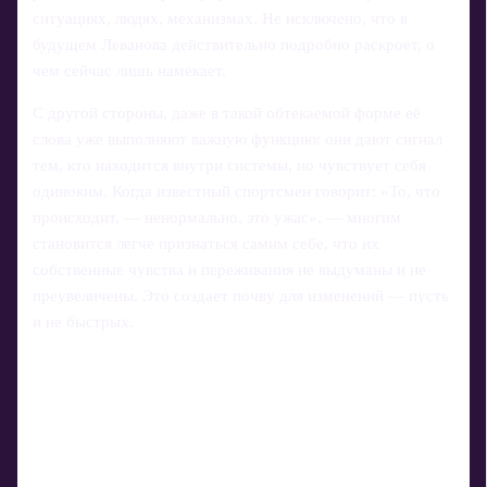
ситуациях, людях, механизмах. Не исключено, что в
будущем Леванова действительно подробно раскроет, о
чем сейчас лишь намекает.
С другой стороны, даже в такой обтекаемой форме её
слова уже выполняют важную функцию: они дают сигнал
тем, кто находится внутри системы, но чувствует себя
одиноким. Когда известный спортсмен говорит: «То, что
происходит, — ненормально, это ужас», — многим
становится легче признаться самим себе, что их
собственные чувства и переживания не выдуманы и не
преувеличены. Это создает почву для изменений — пусть
и не быстрых.