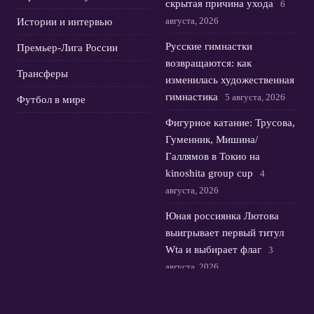
скрытая причина ухода
6
августа, 2026
Истории и интервью
Русские гимнастки
Премьер-Лига России
возвращаются: как
Трансферы
изменилась художественная
гимнастика
5 августа, 2026
Футбол в мире
Фигурное катание: Трусова,
Гуменник, Мишина/
Галлямов в Токио на
kinoshita group cup
4
августа, 2026
Юная россиянка Лютова
выигрывает первый титул
Wta и выбирает флаг
3
августа, 2026
Лала Крамаренко и Яна
Кудрявцева: музыка, медали