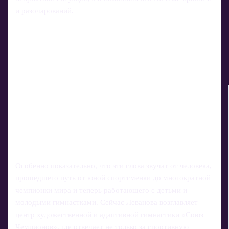
и разочарований.
Особенно показательно, что эти слова звучат от человека,
прошедшего путь от юной спортсменки до многократной
чемпионки мира и теперь работающего с детьми и
молодыми гимнастками. Сейчас Леванова возглавляет
центр художественной и адаптивной гимнастики «Союз
Чемпионов», где отвечает не только за спортивную