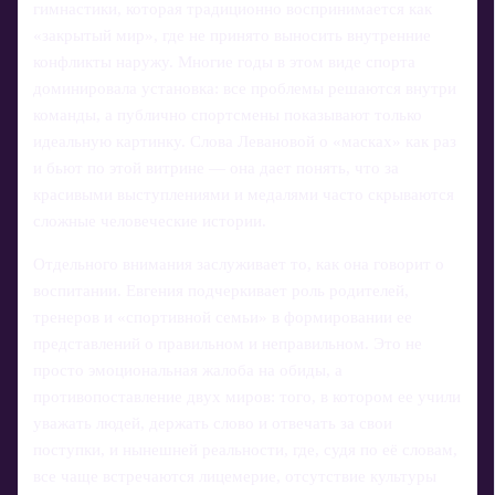
гимнастики, которая традиционно воспринимается как
«закрытый мир», где не принято выносить внутренние
конфликты наружу. Многие годы в этом виде спорта
доминировала установка: все проблемы решаются внутри
команды, а публично спортсмены показывают только
идеальную картинку. Слова Левановой о «масках» как раз
и бьют по этой витрине — она дает понять, что за
красивыми выступлениями и медалями часто скрываются
сложные человеческие истории.
Отдельного внимания заслуживает то, как она говорит о
воспитании. Евгения подчеркивает роль родителей,
тренеров и «спортивной семьи» в формировании ее
представлений о правильном и неправильном. Это не
просто эмоциональная жалоба на обиды, а
противопоставление двух миров: того, в котором ее учили
уважать людей, держать слово и отвечать за свои
поступки, и нынешней реальности, где, судя по её словам,
все чаще встречаются лицемерие, отсутствие культуры