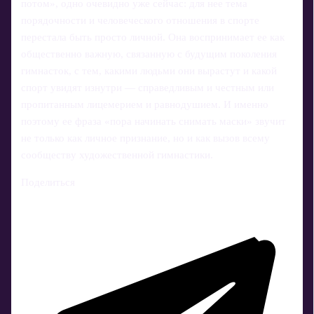
потом», одно очевидно уже сейчас: для нее тема
порядочности и человеческого отношения в спорте
перестала быть просто личной. Она воспринимает ее как
общественно важную, связанную с будущим поколения
гимнасток, с тем, какими людьми они вырастут и какой
спорт увидят изнутри — справедливым и честным или
пропитанным лицемерием и равнодушием. И именно
поэтому ее фраза «пора начинать снимать маски» звучит
не только как личное признание, но и как вызов всему
сообществу художественной гимнастики.
Поделиться