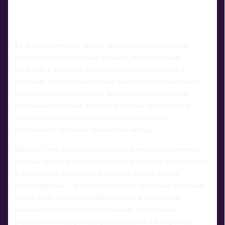
Её фраза о том, что «врагу не пожелает» подобного
опыта, говорит о глубине травмы. Это не разовый
конфликт с коллегой или бытовое недоразумение, а
ситуация, затронувшая самые базовые представления о
справедливости и доверии. Когда спортсмен с таким
послужным списком доходит до точки, где говорит о
«снятии масок», это часто означает, что запас
внутреннего терпения оказался на исходе.
Вместе с тем, подобные обращения нередко становятся
первым шагом к более открытому разговору о проблемах
в конкретном виде спорта. Сначала звучат общие
формулировки — о непорядочности, двуличии, давлении.
Затем, если общественный резонанс и поддержка
оказываются достаточно сильными, спортсмены
решаются на конкретику: рассказывают о конкретных