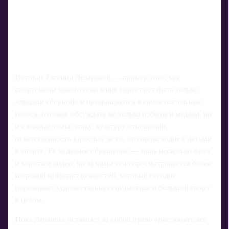
История Евгении Левановой — пример того, как
спортсмены нового поколения перестают быть только
«лицами сборной» и превращаются в самостоятельные
голоса, готовые обсуждать не только победы и медали, но
и сложные темы: этику, культуру отношений,
ответственность взрослых за то, что происходит с детьми
в спорте. Ее недавнее обращение — лишь несколько фраз
и короткое видео, но за ними ясно просматривается более
широкий конфликт ценностей, который сегодня
переживает художественная гимнастика и большой спорт
в целом.
Пока Леванова оставляет за собой право «рассказать все