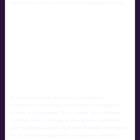
гимнастики, но пока сознательно не раскрывая деталей.
25-летняя гимнастка призналась, что впервые
сталкивается с подобным отношением и ситуациями,
которые ее шокировали. По ее словам, происходящее
настолько тяжело, что она не пожелала бы подобного
даже недоброжелателям. При этом Леванова подчеркнула,
что долгое время предпочитала сохранять молчание,