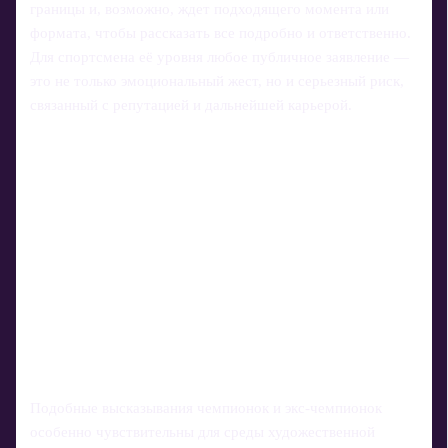
границы и, возможно, ждет подходящего момента или
формата, чтобы рассказать все подробно и ответственно.
Для спортсмена её уровня любое публичное заявление —
это не только эмоциональный жест, но и серьезный риск,
связанный с репутацией и дальнейшей карьерой.
Подобные высказывания чемпионок и экс-чемпионок
особенно чувствительны для среды художественной