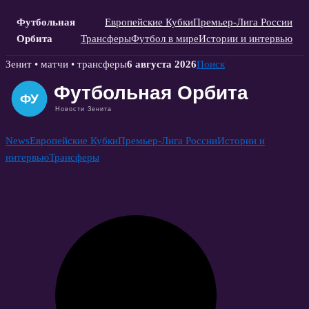
Футбольная
Европейские Кубки
Премьер-Лига России
Орбита
Трансферы
Футбол в мире
Истории и интервью
Skip
Зенит • матчи • трансферы
6 августа 2026
Поиск
to
content
News
Европейские Кубки
Премьер-Лига России
Истории и
интервью
Трансферы