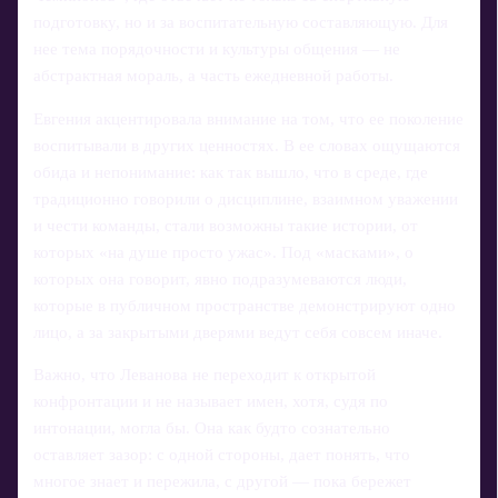
подготовку, но и за воспитательную составляющую. Для
нее тема порядочности и культуры общения — не
абстрактная мораль, а часть ежедневной работы.
Евгения акцентировала внимание на том, что ее поколение
воспитывали в других ценностях. В ее словах ощущаются
обида и непонимание: как так вышло, что в среде, где
традиционно говорили о дисциплине, взаимном уважении
и чести команды, стали возможны такие истории, от
которых «на душе просто ужас». Под «масками», о
которых она говорит, явно подразумеваются люди,
которые в публичном пространстве демонстрируют одно
лицо, а за закрытыми дверями ведут себя совсем иначе.
Важно, что Леванова не переходит к открытой
конфронтации и не называет имен, хотя, судя по
интонации, могла бы. Она как будто сознательно
оставляет зазор: с одной стороны, дает понять, что
многое знает и пережила, с другой — пока бережет