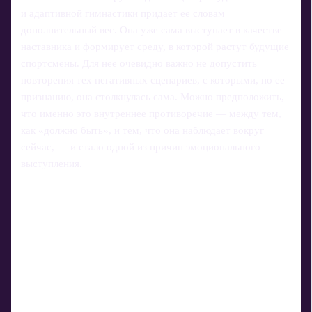
и адаптивной гимнастики придает ее словам
дополнительный вес. Она уже сама выступает в качестве
наставника и формирует среду, в которой растут будущие
спортсмены. Для нее очевидно важно не допустить
повторения тех негативных сценариев, с которыми, по ее
признанию, она столкнулась сама. Можно предположить,
что именно это внутреннее противоречие — между тем,
как «должно быть», и тем, что она наблюдает вокруг
сейчас, — и стало одной из причин эмоционального
выступления.