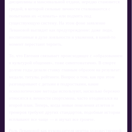
дисциплины и максимальной отдачи, нередко становится
средой, в которой сильные личности сталкиваются с
попытками их «сломать» или подмять под
существующую систему. На этом фоне заявление
Левановой выглядит как предупреждение: даже люди,
воспитанные в духе лояльности и уважения, в какой-то
момент перестают терпеть.
То, что Евгения связывает происходящее с «образованием
и культурой общения», тоже симптоматично. В спорте
долгие годы делали ставку главным образом на результат:
медали, титулы, рейтинги. Вопрос о том, как при этом
разговаривают с детьми и подростками, какие
психологические методы используют, насколько бережно
относятся к личности спортсмена, часто отодвигался на
второй план. Теперь, когда новые поколения атлетов и
тренеров требуют других стандартов, подобные истории
всплывают все чаще — и звучат все громче.
Роль Левановой как руководителя центра художественной