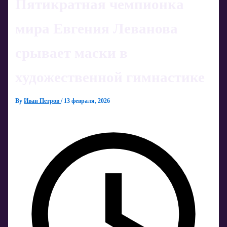
Пятикратная чемпионка
мира Евгения Леванова
срывает маски в
художественной гимнастике
By
Иван Петров
/
13 февраля, 2026