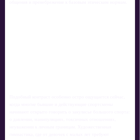
общения и пренебрежение к базовым этическим нормам.
Подобный контраст особенно остро ощущается сейчас,
когда многие бывшие и действующие спортсмены
начинают открыто говорить о закулисье большого спорта:
о давлении, манипуляциях, токсичных отношениях,
неуважении к личным границам. Художественная
гимнастика, где от девочек с малых лет требуют