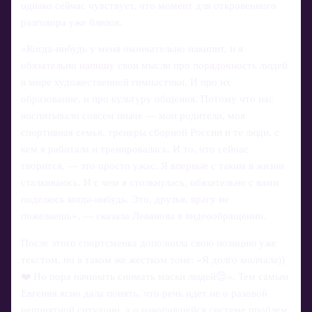
однако сейчас чувствует, что момент для откровенного
разговора уже близок.
«Когда-нибудь у меня окончательно накипит, и я
обязательно напишу свои мысли про порядочность людей
в мире художественной гимнастики. И про их
образование, и про культуру общения. Потому что нас
воспитывали совсем иначе — мои родители, моя
спортивная семья, тренеры сборной России и те люди, с
кем я работала и тренировалась. И то, что сейчас
творится, — это просто ужас. Я впервые с таким в жизни
сталкиваюсь. И с чем я столкнулась, обязательно с вами
поделюсь когда-нибудь. Это, друзья, врагу не
пожелаешь», — сказала Леванова в видеообращении.
После этого спортсменка дополнила свою позицию уже
текстом, но в таком же жестком тоне: «Я долго молчала))
❤️ Но пора начинать снимать маски людей😉». Тем самым
Евгения ясно дала понять, что речь идет не о разовой
неприятной ситуации, а о накопившейся системе проблем