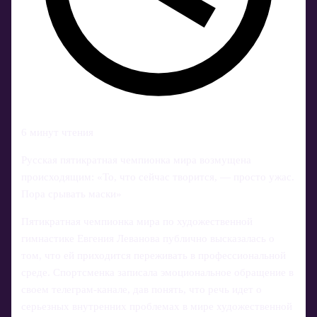
6 минут чтения
Русская пятикратная чемпионка мира возмущена
происходящим: «То, что сейчас творится, — просто ужас.
Пора срывать маски»
Пятикратная чемпионка мира по художественной
гимнастике Евгения Леванова публично высказалась о
том, что ей приходится переживать в профессиональной
среде. Спортсменка записала эмоциональное обращение в
своем телеграм-канале, дав понять, что речь идет о
серьезных внутренних проблемах в мире художественной