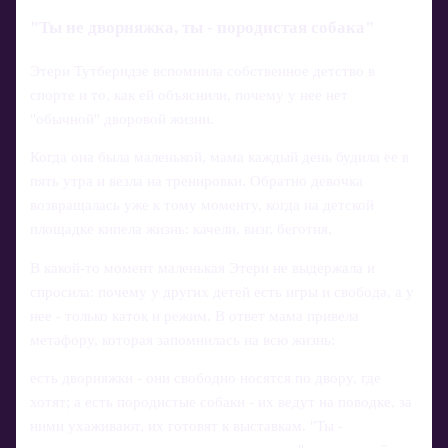
"Ты не дворняжка, ты - породистая собака"
Этери Тутберидзе вспомнила собственное детство в
спорте и то, как ей объяснили, почему у нее нет
"обычной" дворовой жизни.
Когда она была маленькой, мама каждый день будила ее в
пять утра и везла на тренировки. Обратно девочка
возвращалась уже к тому моменту, когда на детской
площадке кипела жизнь: качели, визг, беготня.
В какой-то момент маленькая Этери не выдержала и
спросила: почему у других детей есть игры и свобода, а у
нее - только каток и режим. В ответ мама привела
метафору, которая запомнилась на всю жизнь:
есть дворняжки - они свободно носятся по двору, где
хотят; а есть породистые собаки - их ведут на поводке, за
ними ухаживают, их готовят к выставкам. "Ты -