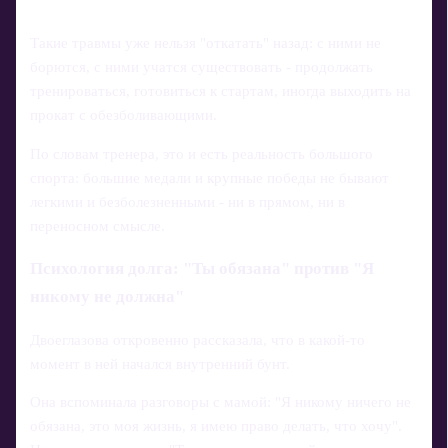
Такие травмы уже нельзя "откатать" назад: с ними не
борются, с ними учатся существовать - продолжать
тренироваться, готовиться к стартам, иногда выходить на
прокат с обезболивающими.
По словам тренера, это и есть реальность большого
спорта: большие медали и крупные победы не бывают
легкими и безболезненными - ни в прямом, ни в
переносном смысле.
Психология долга: "Ты обязана" против "Я
никому не должна"
Двоеглазова откровенно рассказала, что в какой-то
момент в ней начался внутренний бунт.
Она вспоминала разговоры с мамой: "Я никому ничего не
обязана, это моя жизнь, я имею право делать, что хочу".