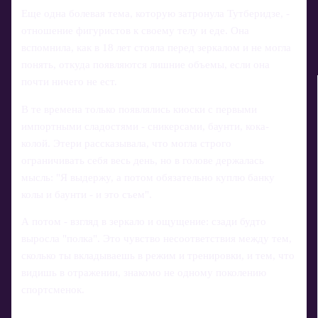
Еще одна болевая тема, которую затронула Тутберидзе, -
отношение фигуристов к своему телу и еде. Она
вспомнила, как в 18 лет стояла перед зеркалом и не могла
понять, откуда появляются лишние объемы, если она
почти ничего не ест.
В те времена только появлялись киоски с первыми
импортными сладостями - сникерсами, баунти, кока-
колой. Этери рассказывала, что могла строго
ограничивать себя весь день, но в голове держалась
мысль: "Я выдержу, а потом обязательно куплю банку
колы и баунти - и это съем".
А потом - взгляд в зеркало и ощущение: сзади будто
выросла "полка". Это чувство несоответствия между тем,
сколько ты вкладываешь в режим и тренировки, и тем, что
видишь в отражении, знакомо не одному поколению
спортсменок.