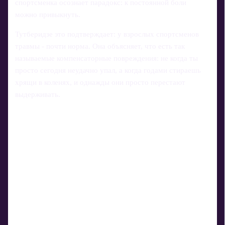
спортсменка осознает парадокс: к постоянной боли
можно привыкнуть.
Тутберидзе это подтверждает: у взрослых спортсменов
травмы - почти норма. Она объясняет, что есть так
называемые компенсаторные повреждения: не когда ты
просто сегодня неудачно упал, а когда годами стираешь
хрящи в коленях, и однажды они просто перестают
выдерживать.