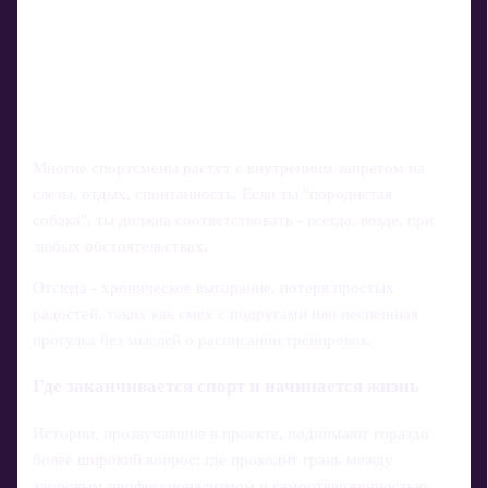
Многие спортсмены растут с внутренним запретом на
слезы, отдых, спонтанность. Если ты "породистая
собака", ты должна соответствовать - всегда, везде, при
любых обстоятельствах.
Отсюда - хроническое выгорание, потеря простых
радостей, таких как смех с подругами или неспешная
прогулка без мыслей о расписании тренировок.
Где заканчивается спорт и начинается жизнь
Истории, прозвучавшие в проекте, поднимают гораздо
более широкий вопрос: где проходит грань между
здоровым профессионализмом и самоотверженностью,