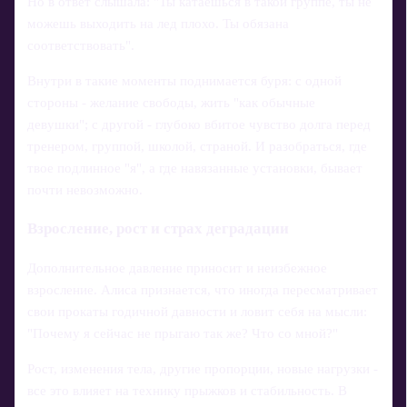
Но в ответ слышала: "Ты катаешься в такой группе, ты не
можешь выходить на лед плохо. Ты обязана
соответствовать".
Внутри в такие моменты поднимается буря: с одной
стороны - желание свободы, жить "как обычные
девушки"; с другой - глубоко вбитое чувство долга перед
тренером, группой, школой, страной. И разобраться, где
твое подлинное "я", а где навязанные установки, бывает
почти невозможно.
Взросление, рост и страх деградации
Дополнительное давление приносит и неизбежное
взросление. Алиса признается, что иногда пересматривает
свои прокаты годичной давности и ловит себя на мысли:
"Почему я сейчас не прыгаю так же? Что со мной?"
Рост, изменения тела, другие пропорции, новые нагрузки -
все это влияет на технику прыжков и стабильность. В