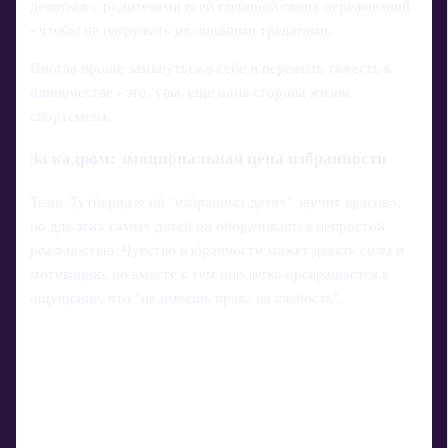
делиться с родителями всей глубиной своих переживаний
- чтобы не нагружать их лишними тревогами.
Иногда проще замкнуться в себе и пережить тяжесть в
одиночестве - это, увы, еще одна сторона жизни
спортсмена.
За кадром: эмоциональная цена избранности
Тезис Тутберидзе об "избранных детях" звучит красиво,
но для этих самых детей он оборачивается непростой
реальностью. Чувство избранности может давать силы и
мотивацию, но вместе с тем оно легко превращается в
ощущение, что "не имеешь права на слабость".