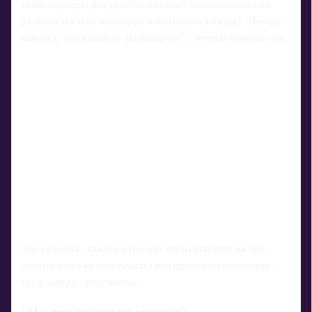
такие периоды фигуристка начинает сомневаться: она
развивается или, наоборот, откатывается назад? "Иногда
кажется, что я просто деградирую", - честно говорит она.
Тем не менее, каждое утро она снова выходит на лед,
потому что уже расставила свои приоритеты: сегодня -
труд, завтра - результаты.
"Мы просто меньше смеемся"