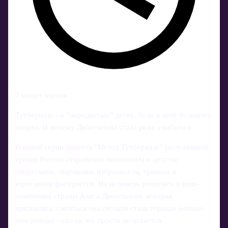
7 минут чтения
Тутберидзе - о "породистых" детях, боли и цене большого
спорта. И почему Двоеглазова стала реже улыбаться
В новой серии проекта "Метод Тутберидзе" заслуженный
тренер России откровенно поговорила о детстве
спортсмена, ощущении избранности, травмах и
взрослении фигуристов. На исповедь решилась и вице-
чемпионка страны Алиса Двоеглазова, которая
призналась: смеяться она сегодня стала гораздо меньше,
чем раньше - сил на это просто не остается.