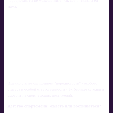
породистая, ты не можешь жить, как все", - сказала ей
мама.
Именно с этим ощущением "породистости" - особого
статуса и особой ответственности - Тутберидзе сегодня и
смотрит на спорт высших достижений.
Детство спортсмена: жалеть или восхищаться?