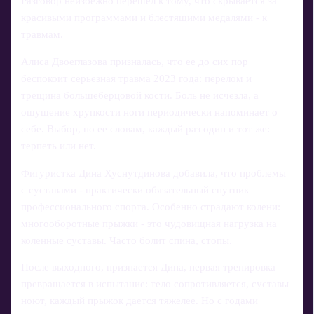
Разговор неизбежно перешел к тому, что скрывается за
красивыми программами и блестящими медалями - к
травмам.
Алиса Двоеглазова призналась, что ее до сих пор
беспокоит серьезная травма 2023 года: перелом и
трещина большеберцовой кости. Боль не исчезла, а
ощущение хрупкости ноги периодически напоминает о
себе. Выбор, по ее словам, каждый раз один и тот же:
терпеть или нет.
Фигуристка Дина Хуснутдинова добавила, что проблемы
с суставами - практически обязательный спутник
профессионального спорта. Особенно страдают колени:
многооборотные прыжки - это чудовищная нагрузка на
коленные суставы. Часто болит спина, стопы.
После выходного, признается Дина, первая тренировка
превращается в испытание: тело сопротивляется, суставы
ноют, каждый прыжок дается тяжелее. Но с годами