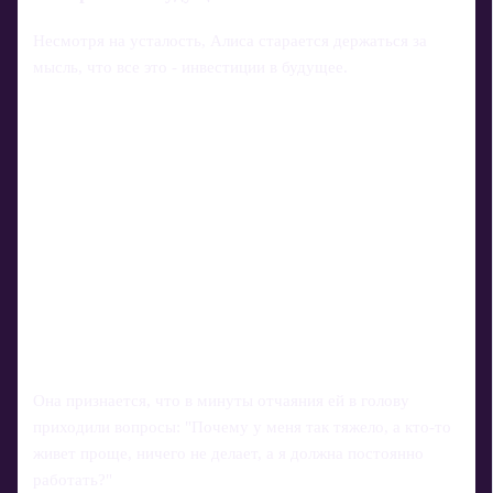
Несмотря на усталость, Алиса старается держаться за
мысль, что все это - инвестиции в будущее.
Она признается, что в минуты отчаяния ей в голову
приходили вопросы: "Почему у меня так тяжело, а кто-то
живет проще, ничего не делает, а я должна постоянно
работать?"