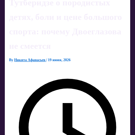
Тутберидзе о породистых
детях, боли и цене большого
спорта: почему Двоеглазова
не смеется
By
Никита Афанасьев
/
19 июня, 2026