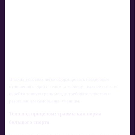
В таких условиях легко сформировать нездоровые
отношения с едой и телом, а тренеру - важнее всего не
перейти тонкую грань между требовательностью и
разрушением самооценки ученицы.
Тело под прицелом: травмы как норма
большого спорта