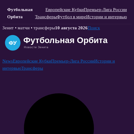
Футбольная
Европейские Кубки
Премьер-Лига России
Орбита
Трансферы
Футбол в мире
Истории и интервью
Skip
Зенит • матчи • трансферы
10 августа 2026
Поиск
to
content
News
Европейские Кубки
Премьер-Лига России
Истории и
интервью
Трансферы