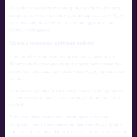
Но сейчас она смотрит на вещи иначе: спорт - это этап,
который должен дать ей внутренний каркас. Потом будут
путешествия, новые города и страны, другая жизнь.
Сейчас - фундамент.
Мечта о человеке, который поймет
За внешней жесткостью и спортивным характером у
Двоеглазовой есть очень личная, почти бытовая мечта -
встретить человека, с которым можно будет прожить всю
жизнь.
Не просто партнера, а того, кому можно будет доверить
все свои страхи, рассказать, что на душе, не боясь быть
слабой.
У нее уже бывали моменты, когда даже маме она
говорила: "Ты не представляешь, как мне иногда трудно
просто выйти на лед". Но при этом часто она старается не