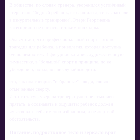
В обществе, по словам тренера, укоренился устойчивый
стереотип: "бедный ребенок, его лишили детства, загнали
в изнурительные тренировки". Этери Георгиевна
категорично не согласна с таким подходом.
Она считает, что профессиональный спорт - это не
трагедия для ребенка, а привилегия, которая доступна
очень немногим. В фигурное катание, художественную
гимнастику, в "большой" спорт в принципе, по ее
убеждению, попадают не случайные дети:
это, как она говорит, "избранные" - люди, словно
отмеченные сверху.
И этот статус, уверена тренер, нужно не стыдливо
прятать, а осознавать и ощущать: ребенок должен
чувствовать себя именно избранным, а не жертвой
обстоятельств.
Питание, подростковое тело и зеркало враг