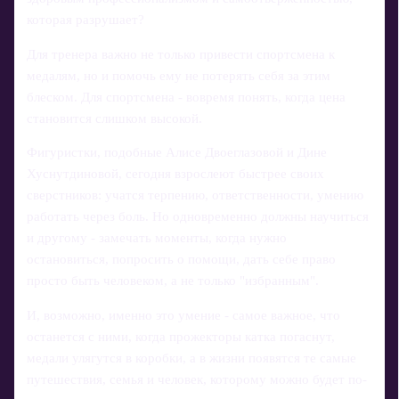
которая разрушает?
Для тренера важно не только привести спортсмена к
медалям, но и помочь ему не потерять себя за этим
блеском. Для спортсмена - вовремя понять, когда цена
становится слишком высокой.
Фигуристки, подобные Алисе Двоеглазовой и Дине
Хуснутдиновой, сегодня взрослеют быстрее своих
сверстников: учатся терпению, ответственности, умению
работать через боль. Но одновременно должны научиться
и другому - замечать моменты, когда нужно
остановиться, попросить о помощи, дать себе право
просто быть человеком, а не только "избранным".
И, возможно, именно это умение - самое важное, что
останется с ними, когда прожекторы катка погаснут,
медали улягутся в коробки, а в жизни появятся те самые
путешествия, семья и человек, которому можно будет по-