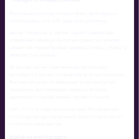
Немаловажная деталь, которую Алиса проговаривает
почти вскользь, но в ней - нерв всего разговора:
вместе с подругой по группе Дарьей Садковой они
вспоминали себя двух-трехлетней давности и поняли:
раньше они гораздо больше смеялись. Сейчас - улыбок и
легкости стало меньше.
Не потому, что им стало неинтересно или спорт
разлюбился, а потому что банально не остается ресурса.
Вся энергия уходит на выживание в жестком ритме:
тренировки, восстановление, контроль за телом,
подготовка к стартам, борьба с болью и страхом.
Смех, по сути, становится роскошью. Но именно его
отсутствие иногда подсказывает: цена, которую платит
спортсмен, очень высока.
Выбор во имя будущего