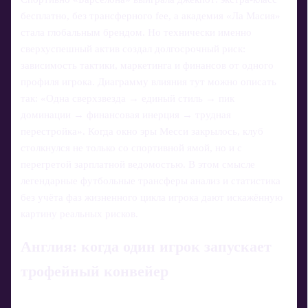
бесплатно, без трансферного fee, а академия «Ла Масия»
стала глобальным брендом. Но технически именно
сверхуспешный актив создал долгосрочный риск:
зависимость тактики, маркетинга и финансов от одного
профиля игрока. Диаграмму влияния тут можно описать
так: «Одна сверхзвезда → единый стиль → пик
доминации → финансовая инерция → трудная
перестройка». Когда окно эры Месси закрылось, клуб
столкнулся не только со спортивной ямой, но и с
перегретой зарплатной ведомостью. В этом смысле
легендарные футбольные трансферы анализ и статистика
без учёта фаз жизненного цикла игрока дают искажённую
картину реальных рисков.
Англия: когда один игрок запускает
трофейный конвейер