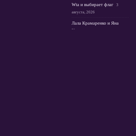
Wta и выбирает флаг
3
августа, 2026
Лала Крамаренко и Яна
Кудрявцева: музыка, медали
и мастер-класс в Москве
2
августа, 2026
© 2026 Футбольная Орбита
Новости Зенита
News
Европейские Кубки
Истории и интервью
Премьер-Лига России
Трансферы