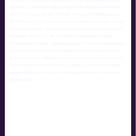
дробиться: топ трансферы в футболе которые изменили
клуб останутся, но всё больше «микро-трансферов» на
10–25 млн будут оказывать сопоставимое влияние за счёт
точного подбора. В-третьих, появятся более прозрачные
метрики: через 3–5 лет мы почти наверняка увидим
публичный рейтинг «легендарные футбольные трансферы
анализ и статистика» от независимых платформ данных.
И, наконец, под давлением регуляций и потолков зарплат
клубы научатся смотреть на сделки как на многолетние
финансовые проекты, а не как на единичные всплески в
летнее окно.