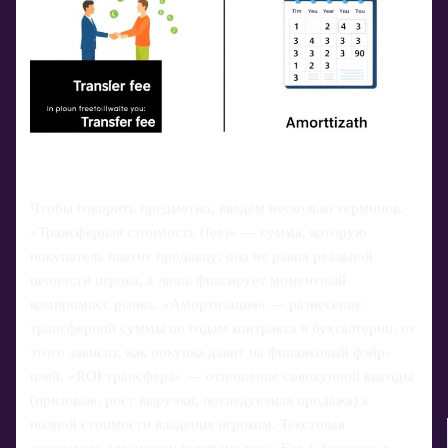
Чтобы говорить предметно, введём несколько терминов.
«Трансферная стоимость (fee)» — сумма, которую
покупатель платит продавцу; она не равна реальной
ценности игрока, а лишь фиксирует моментный
компромисс рынка. «Амортизация» — разнесение
трансферной суммы по годам контракта в бухгалтерии, от
этого зависит, как покупка давит на финансовый фэйр-
плей. «ROI трансфера» — отношение совокупной выгоды
(призовые, рост выручки, последующая продажа) к
полной стоимости владения игроком. Текстовая
диаграмма для оценки выглядит так: «Fee + Зарплата +