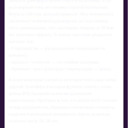
Деньги в трансферах можно считать по-разному, и тут
разговорный стиль не отменяет строгой математики.
Игрок за 100 млн, который приносит Лигу чемпионов и
увеличивает коммерческую выручку на годы вперёд,
часто рациональнее, чем «выгодная» покупка за 20 млн
без заметного эффекта. Условная текстовая диаграмма
выглядит так:
- Стартовый fee → распределённая амортизация по
контракту.
- Зарплата + комиссии → постоянные издержки.
- Призовые + рост аудитории + перепродажа → доход.
В итоге некоторые сделки из категории топ и даже самые
дорогие трансферы в истории футбола список с точки
зрения ROI оказываются вполне разумными
инвестициями. Проблема в том, что клубы часто считают
только входящий чек, игнорируя совокупную стоимость
владения и возможную ликвидность игрока на выходе,
особенно после 28–30 лет.