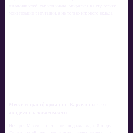
изменили клуб, так или иначе, опирались на эту логику
монетизации репутации, а не только игрового вклада.
Месси и трансформация «Барселоны»: от
академии к зависимости
История Месси — почти антипод мадридской модели.
Спортивно «Барселона» выиграла джекпот: экстра-класс