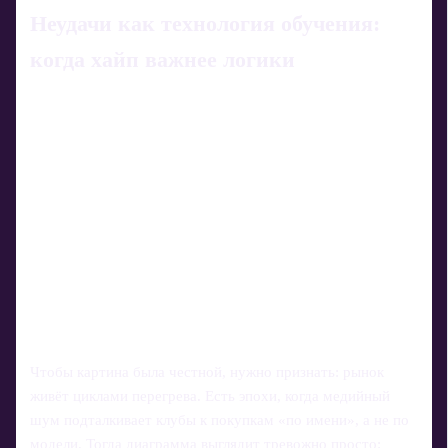
Неудачи как технология обучения:
когда хайп важнее логики
Чтобы картина была честной, нужно признать: рынок
живёт циклами перегрева. Есть эпохи, когда медийный
шум подталкивает клубы к покупкам «по имени», а не по
модели. Тогда диаграмма выглядит тревожно просто: