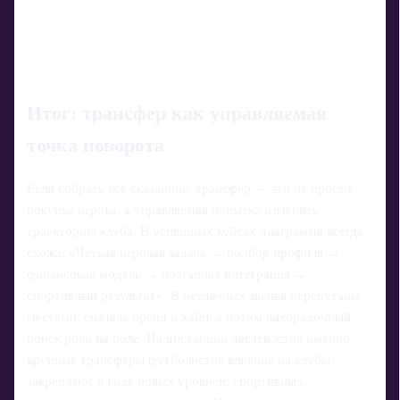
Итог: трансфер как управляемая
точка поворота
Если собрать всё сказанное, трансфер — это не просто
покупка игрока, а управляемая попытка изменить
траекторию клуба. В успешных кейсах диаграмма всегда
схожа: «Чёткая игровая задача → подбор профиля →
финансовая модель → поэтапная интеграция →
спортивный результат». В неудачных звенья перепутаны
местами: сначала бренд и хайп, а потом лихорадочный
поиск роли на поле. На дистанции десятилетия именно
крупные трансферы футболистов влияние на клубы
закрепляют в виде новых уровней: спортивных,