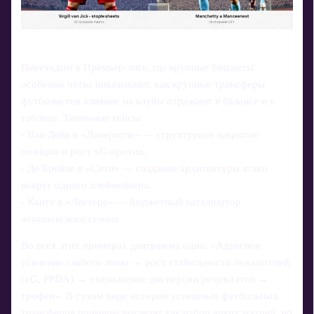
Переходим к Премьер-лиге, где крупные бюджеты
особенно чётко показывают, как крупные трансферы
футболистов влияние на клубы отражают в балансе и в
таблице. Типичные кейсы:
- Ван Дейк в «Ливерпуле» — структурное закрытие
позиции и рост xG-против.
- Де Брёйне в «Сити» — создание архитектуры атаки
вокруг одного плеймейкера.
- Канте в «Лестере» — бюджетный катализатор
чемпионского сезона.
Во всех этих примерах диаграмма одна: «Адресное
усиление слабого звена → рост стабильности показателей
(xG, PPDA) → уменьшение дисперсии результатов →
трофеи». В сухом виде истории успешных футбольных
трансферов примеры выглядят как набор ярких матчей, но