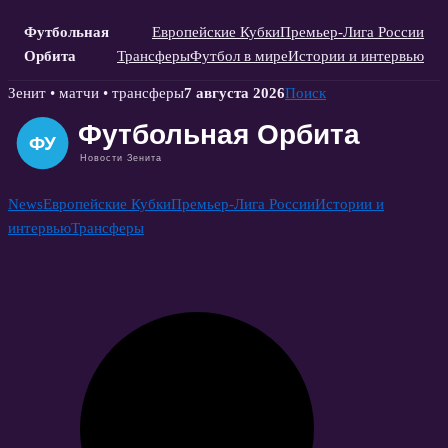
Футбольная
Европейские Кубки
Премьер-Лига России
Орбита
Трансферы
Футбол в мире
Истории и интервью
Skip
Зенит • матчи • трансферы
7 августа 2026
Поиск
to
content
News
Европейские Кубки
Премьер-Лига России
Истории и
интервью
Трансферы