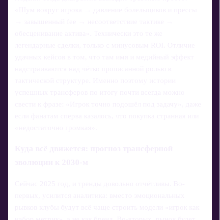
«Шум вокруг игрока → давление болельщиков и прессы
→ завышенный fee → несоответствие тактике →
обесценивание актива». Технически это те же
легендарные сделки, только с минусовым ROI. Отличие
удачных кейсов в том, что там имя и медийный эффект
надстраиваются над чётко прописанной ролью в
тактической структуре. Именно поэтому истории
успешных трансферов по итогу почти всегда можно
свести к фразе: «Игрок точно подошёл под задачу», даже
если фанатам сперва казалось, что покупка странная или
«недостаточно громкая».
Куда всё движется: прогноз трансферной
эволюции к 2030-м
Сейчас 2025 год, и тренды довольно отчётливы. Во-
первых, усилится аналитика: вместо эмоциональных
рывков клубы будут всё чаще строить модели «игрок как
набор метрик», а не как бренд. Во-вторых, рынок будет