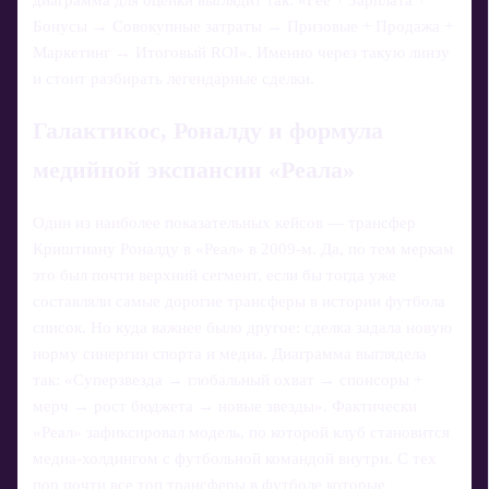
Бонусы → Совокупные затраты → Призовые + Продажа +
Маркетинг → Итоговый ROI». Именно через такую линзу
и стоит разбирать легендарные сделки.
Галактикос, Роналду и формула
медийной экспансии «Реала»
Один из наиболее показательных кейсов — трансфер
Криштиану Роналду в «Реал» в 2009-м. Да, по тем меркам
это был почти верхний сегмент, если бы тогда уже
составляли самые дорогие трансферы в истории футбола
список. Но куда важнее было другое: сделка задала новую
норму синергии спорта и медиа. Диаграмма выглядела
так: «Суперзвезда → глобальный охват → спонсоры +
мерч → рост бюджета → новые звезды». Фактически
«Реал» зафиксировал модель, по которой клуб становится
медиа-холдингом с футбольной командой внутри. С тех
пор почти все топ трансферы в футболе которые