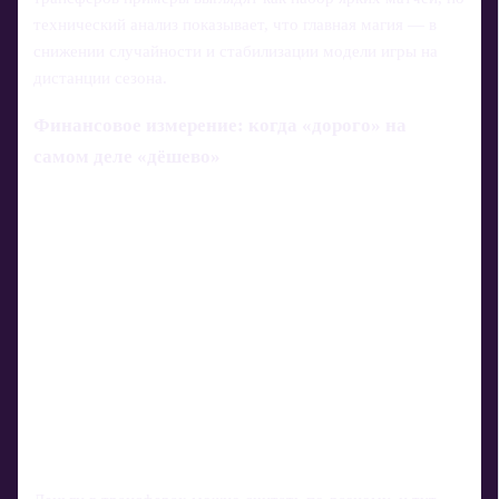
технический анализ показывает, что главная магия — в
снижении случайности и стабилизации модели игры на
дистанции сезона.
Финансовое измерение: когда «дорого» на
самом деле «дёшево»