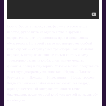
Если отбросить пафос, трансфер — это всего лишь
переход футболиста из одного клуба в другой с
оформлением регистрационных прав и финансовых
обязательств. Но в этой статье нас интересует особый
класс сделок — структурные трансферы. Так называют
переходы, которые меняют не только состав, а саму
траекторию развития клуба: спортивную модель,
финансы, бренд и аудиторию. Условно можно представить
текстовую диаграмму влияния так: «Игрок → Тактика →
Результаты → Доходы → Инвестиции → Новые трофеи».
Когда эта цепочка срабатывает несколько лет подряд,
один-единственный контракт становится точкой
бифуркации, после которой клуб уже другой по масштабу
и амбициям.