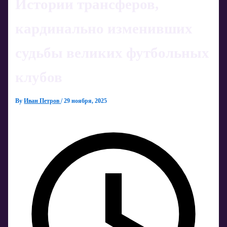
Истории трансферов,
кардинально изменивших
судьбы великих футбольных
клубов
By
Иван Петров
/
29 ноября, 2025